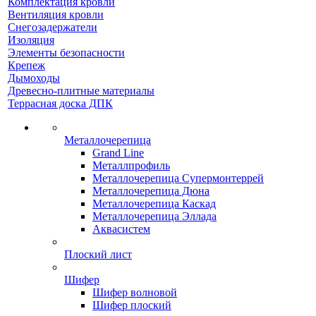
Комплектация кровли
Вентиляция кровли
Снегозадержатели
Изоляция
Элементы безопасности
Крепеж
Дымоходы
Древесно-плитные материалы
Террасная доска ДПК
Металлочерепица
Grand Line
Металлпрофиль
Металлочерепица Супермонтеррей
Металлочерепица Дюна
Металлочерепица Каскад
Металлочерепица Эллада
Аквасистем
Плоский лист
Шифер
Шифер волновой
Шифер плоский