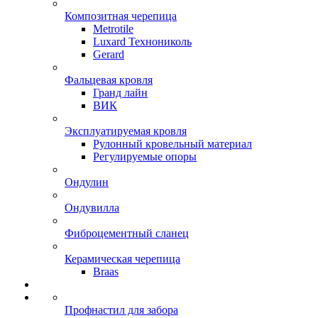
Композитная черепица
Metrotile
Luxard Технониколь
Gerard
Фальцевая кровля
Гранд лайн
ВИК
Эксплуатируемая кровля
Рулонный кровельный материал
Регулируемые опоры
Ондулин
Ондувилла
Фиброцементный сланец
Керамическая черепица
Braas
Профнастил для забора