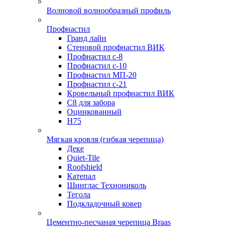
Волновой волнообразный профиль
Профнастил
Гранд лайн
Стеновой профнастил ВИК
Профнастил с-8
Профнастил с-10
Профнастил МП-20
Профнастил с-21
Кровельный профнастил ВИК
С8 для забора
Оцинкованный
Н75
Мягкая кровля (гибкая черепица)
Деке
Quiet-Tile
Roofshield
Катепал
Шинглас Технониколь
Тегола
Подкладочный ковер
Цементно-песчаная черепица Braas