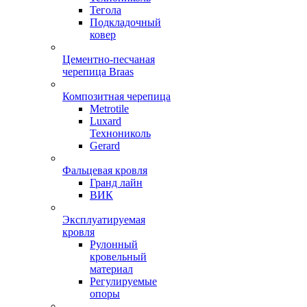
Тегола
Подкладочный
ковер
Цементно-песчаная
черепица Braas
Композитная черепица
Metrotile
Luxard
Технониколь
Gerard
Фальцевая кровля
Гранд лайн
ВИК
Эксплуатируемая
кровля
Рулонный
кровельный
материал
Регулируемые
опоры