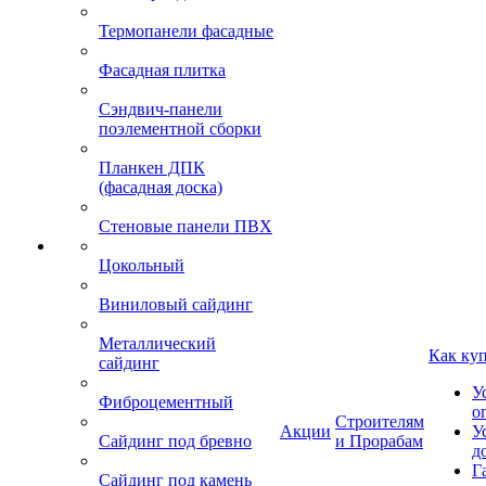
Термопанели фасадные
Фасадная плитка
Сэндвич-панели
поэлементной сборки
Планкен ДПК
(фасадная доска)
Стеновые панели ПВХ
Цокольный
Виниловый сайдинг
Металлический
Как ку
сайдинг
У
Фиброцементный
о
Строителям
Акции
У
Сайдинг под бревно
и Прорабам
д
Г
Сайдинг под камень