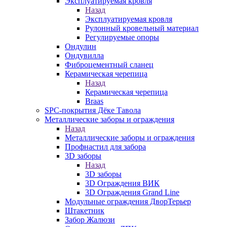
Эксплуатируемая кровля
Назад
Эксплуатируемая кровля
Рулонный кровельный материал
Регулируемые опоры
Ондулин
Ондувилла
Фиброцементный сланец
Керамическая черепица
Назад
Керамическая черепица
Braas
SPC-покрытия Дёке Тавола
Металлические заборы и ограждения
Назад
Металлические заборы и ограждения
Профнастил для забора
3D заборы
Назад
3D заборы
3D Ограждения ВИК
3D Ограждения Grand Line
Модульные ограждения ДворТерьер
Штакетник
Забор Жалюзи