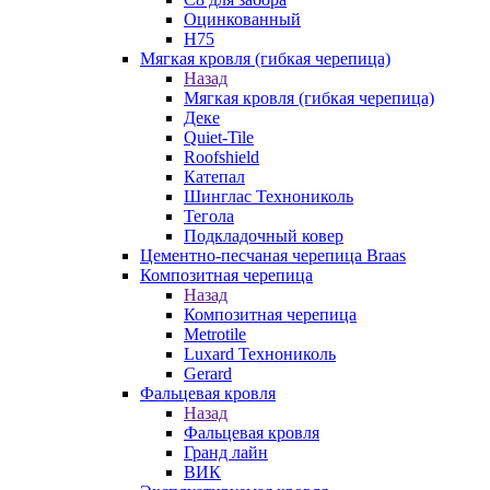
Оцинкованный
Н75
Мягкая кровля (гибкая черепица)
Назад
Мягкая кровля (гибкая черепица)
Деке
Quiet-Tile
Roofshield
Катепал
Шинглас Технониколь
Тегола
Подкладочный ковер
Цементно-песчаная черепица Braas
Композитная черепица
Назад
Композитная черепица
Metrotile
Luxard Технониколь
Gerard
Фальцевая кровля
Назад
Фальцевая кровля
Гранд лайн
ВИК