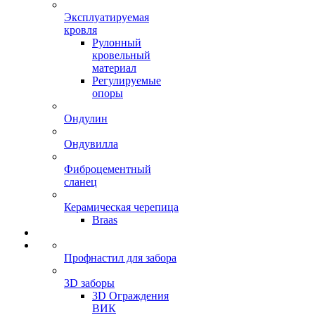
Эксплуатируемая
кровля
Рулонный
кровельный
материал
Регулируемые
опоры
Ондулин
Ондувилла
Фиброцементный
сланец
Керамическая черепица
Braas
Профнастил для забора
3D заборы
3D Ограждения
ВИК