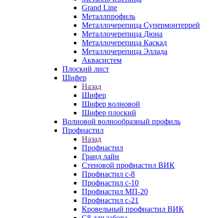
Grand Line
Металлпрофиль
Металлочерепица Супермонтеррей
Металлочерепица Дюна
Металлочерепица Каскад
Металлочерепица Эллада
Аквасистем
Плоский лист
Шифер
Назад
Шифер
Шифер волновой
Шифер плоский
Волновой волнообразный профиль
Профнастил
Назад
Профнастил
Гранд лайн
Стеновой профнастил ВИК
Профнастил с-8
Профнастил с-10
Профнастил МП-20
Профнастил с-21
Кровельный профнастил ВИК
С8 для забора