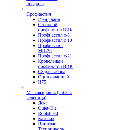
профиль
Профнастил
Гранд лайн
Стеновой
профнастил ВИК
Профнастил с-8
Профнастил с-10
Профнастил
МП-20
Профнастил с-21
Кровельный
профнастил ВИК
С8 для забора
Оцинкованный
Н75
Мягкая кровля (гибкая
черепица)
Деке
Quiet-Tile
Roofshield
Катепал
Шинглас
Технониколь