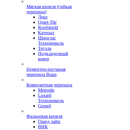
Мягкая кровля (гибкая
черепица)
Деке
Quiet-Tile
Roofshield
Катепал
Шинглас
Технониколь
Тегола
Подкладочный
ковер
Цементно-песчаная
черепица Braas
Композитная черепица
Metrotile
Luxard
Технониколь
Gerard
Фальцевая кровля
Гранд лайн
ВИК