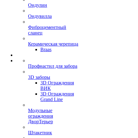
Ондулин
Ондувилла
Фиброцементный
сланец
Керамическая черепица
Braas
Профнастил для забора
3D заборы
3D Ограждения
ВИК
3D Ограждения
Grand Line
Модульные
ограждения
ДворТерьер
Штакетник