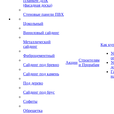
Планкен ДПК
(фасадная доска)
Стеновые панели ПВХ
Цокольный
Виниловый сайдинг
Металлический
Как ку
сайдинг
У
Фиброцементный
о
Строителям
Акции
У
Сайдинг под бревно
и Прорабам
д
Г
Сайдинг под камень
н
Под дерево
Сайдинг под брус
Софиты
Обрешетка