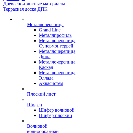
Древесно-плитные материалы
Террасная доска ДПК
Металлочерепица
Grand Line
Металлпрофиль
Металлочерепица
Супермонтеррей
Металлочерепица
Дюна
Металлочерепица
Каскад
Металлочерепица
Эллада
Аквасистем
Плоский лист
Шифер
Шифер волновой
Шифер плоский
Волновой
волнообразный