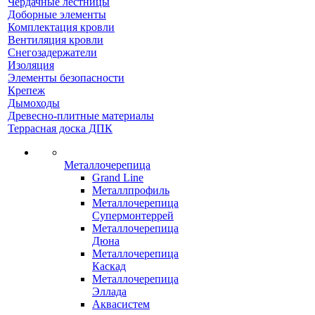
Чердачные лестницы
Доборные элементы
Комплектация кровли
Вентиляция кровли
Снегозадержатели
Изоляция
Элементы безопасности
Крепеж
Дымоходы
Древесно-плитные материалы
Террасная доска ДПК
Металлочерепица
Grand Line
Металлпрофиль
Металлочерепица
Супермонтеррей
Металлочерепица
Дюна
Металлочерепица
Каскад
Металлочерепица
Эллада
Аквасистем