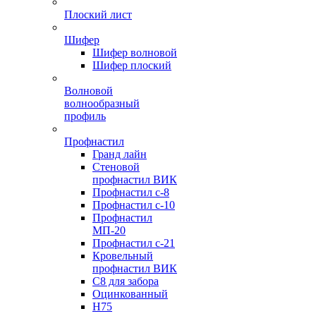
Плоский лист
Шифер
Шифер волновой
Шифер плоский
Волновой
волнообразный
профиль
Профнастил
Гранд лайн
Стеновой
профнастил ВИК
Профнастил с-8
Профнастил с-10
Профнастил
МП-20
Профнастил с-21
Кровельный
профнастил ВИК
С8 для забора
Оцинкованный
Н75