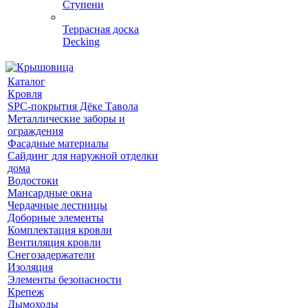
Ступени
Террасная доска
Decking
Каталог
Кровля
SPC-покрытия Дёке Тавола
Металлические заборы и
ограждения
Фасадные материалы
Сайдинг для наружной отделки
дома
Водостоки
Мансардные окна
Чердачные лестницы
Доборные элементы
Комплектация кровли
Вентиляция кровли
Снегозадержатели
Изоляция
Элементы безопасности
Крепеж
Дымоходы