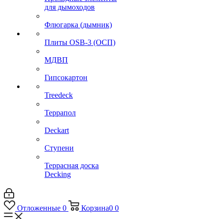
для дымоходов
Флюгарка (дымник)
Плиты OSB-3 (ОСП)
МДВП
Гипсокартон
Treedeck
Террапол
Deckart
Ступени
Террасная доска
Decking
Отложенные
0
Корзина
0
0