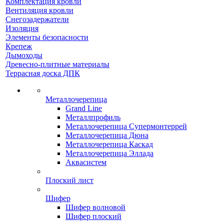
Комплектация кровли
Вентиляция кровли
Снегозадержатели
Изоляция
Элементы безопасности
Крепеж
Дымоходы
Древесно-плитные материалы
Террасная доска ДПК
Металлочерепица
Grand Line
Металлпрофиль
Металлочерепица Супермонтеррей
Металлочерепица Дюна
Металлочерепица Каскад
Металлочерепица Эллада
Аквасистем
Плоский лист
Шифер
Шифер волновой
Шифер плоский