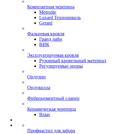
Композитная черепица
Metrotile
Luxard Технониколь
Gerard
Фальцевая кровля
Гранд лайн
ВИК
Эксплуатируемая кровля
Рулонный кровельный материал
Регулируемые опоры
Ондулин
Ондувилла
Фиброцементный сланец
Керамическая черепица
Braas
Профнастил для забора