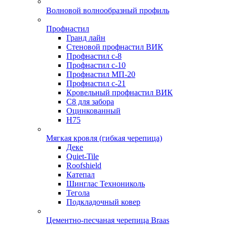
Волновой волнообразный профиль
Профнастил
Гранд лайн
Стеновой профнастил ВИК
Профнастил с-8
Профнастил с-10
Профнастил МП-20
Профнастил с-21
Кровельный профнастил ВИК
С8 для забора
Оцинкованный
Н75
Мягкая кровля (гибкая черепица)
Деке
Quiet-Tile
Roofshield
Катепал
Шинглас Технониколь
Тегола
Подкладочный ковер
Цементно-песчаная черепица Braas