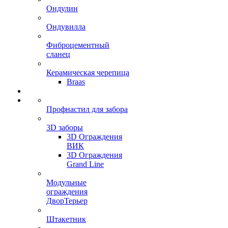
Ондулин
Ондувилла
Фиброцементный
сланец
Керамическая черепица
Braas
Профнастил для забора
3D заборы
3D Ограждения
ВИК
3D Ограждения
Grand Line
Модульные
ограждения
ДворТерьер
Штакетник