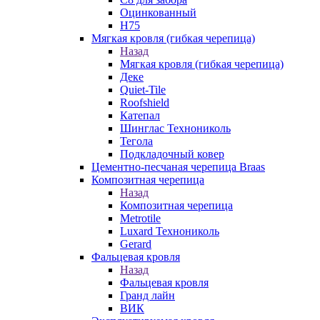
Оцинкованный
Н75
Мягкая кровля (гибкая черепица)
Назад
Мягкая кровля (гибкая черепица)
Деке
Quiet-Tile
Roofshield
Катепал
Шинглас Технониколь
Тегола
Подкладочный ковер
Цементно-песчаная черепица Braas
Композитная черепица
Назад
Композитная черепица
Metrotile
Luxard Технониколь
Gerard
Фальцевая кровля
Назад
Фальцевая кровля
Гранд лайн
ВИК