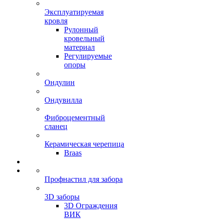
Эксплуатируемая
кровля
Рулонный
кровельный
материал
Регулируемые
опоры
Ондулин
Ондувилла
Фиброцементный
сланец
Керамическая черепица
Braas
Профнастил для забора
3D заборы
3D Ограждения
ВИК