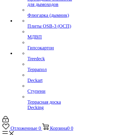
для дымоходов
Флюгарка (дымник)
Плиты OSB-3 (ОСП)
МДВП
Гипсокартон
Treedeck
Террапол
Deckart
Ступени
Террасная доска
Decking
Отложенные
0
Корзина
0
0