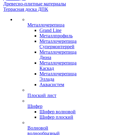
Древесно-плитные материалы
Террасная доска ДПК
Металлочерепица
Grand Line
Металлпрофиль
Металлочерепица
Супермонтеррей
Металлочерепица
Дюна
Металлочерепица
Каскад
Металлочерепица
Эллада
Аквасистем
Плоский лист
Шифер
Шифер волновой
Шифер плоский
Волновой
волнообразный