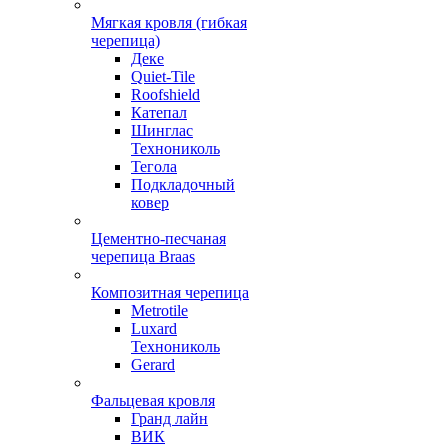
Мягкая кровля (гибкая
черепица)
Деке
Quiet-Tile
Roofshield
Катепал
Шинглас
Технониколь
Тегола
Подкладочный
ковер
Цементно-песчаная
черепица Braas
Композитная черепица
Metrotile
Luxard
Технониколь
Gerard
Фальцевая кровля
Гранд лайн
ВИК