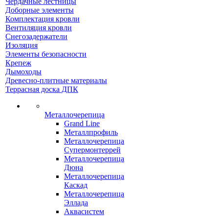
Чердачные лестницы
Доборные элементы
Комплектация кровли
Вентиляция кровли
Снегозадержатели
Изоляция
Элементы безопасности
Крепеж
Дымоходы
Древесно-плитные материалы
Террасная доска ДПК
Металлочерепица
Grand Line
Металлпрофиль
Металлочерепица
Супермонтеррей
Металлочерепица
Дюна
Металлочерепица
Каскад
Металлочерепица
Эллада
Аквасистем