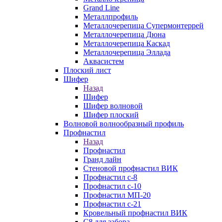
Grand Line
Металлпрофиль
Металлочерепица Супермонтеррей
Металлочерепица Дюна
Металлочерепица Каскад
Металлочерепица Эллада
Аквасистем
Плоский лист
Шифер
Назад
Шифер
Шифер волновой
Шифер плоский
Волновой волнообразный профиль
Профнастил
Назад
Профнастил
Гранд лайн
Стеновой профнастил ВИК
Профнастил с-8
Профнастил с-10
Профнастил МП-20
Профнастил с-21
Кровельный профнастил ВИК
С8 для забора