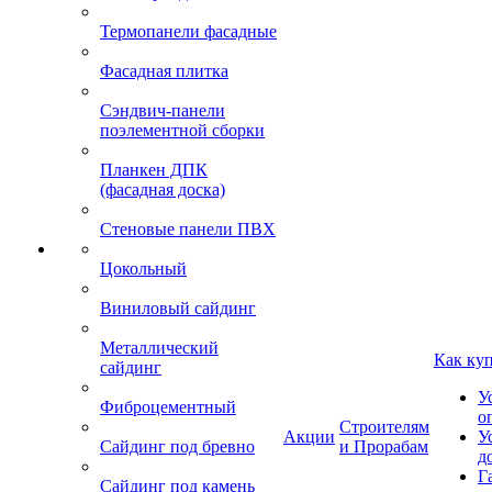
Термопанели фасадные
Фасадная плитка
Сэндвич-панели
поэлементной сборки
Планкен ДПК
(фасадная доска)
Стеновые панели ПВХ
Цокольный
Виниловый сайдинг
Металлический
Как ку
сайдинг
У
Фиброцементный
о
Строителям
Акции
У
Сайдинг под бревно
и Прорабам
д
Г
Сайдинг под камень