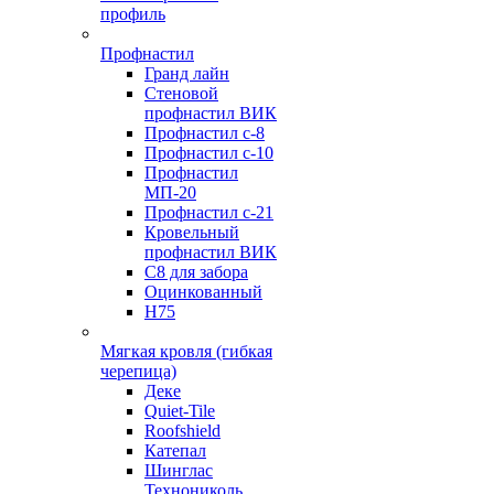
профиль
Профнастил
Гранд лайн
Стеновой
профнастил ВИК
Профнастил с-8
Профнастил с-10
Профнастил
МП-20
Профнастил с-21
Кровельный
профнастил ВИК
С8 для забора
Оцинкованный
Н75
Мягкая кровля (гибкая
черепица)
Деке
Quiet-Tile
Roofshield
Катепал
Шинглас
Технониколь