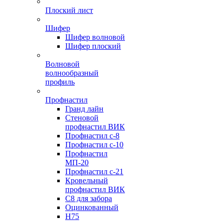
Плоский лист
Шифер
Шифер волновой
Шифер плоский
Волновой
волнообразный
профиль
Профнастил
Гранд лайн
Стеновой
профнастил ВИК
Профнастил с-8
Профнастил с-10
Профнастил
МП-20
Профнастил с-21
Кровельный
профнастил ВИК
С8 для забора
Оцинкованный
Н75