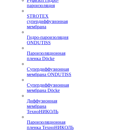
Руфизол Гидро-
пароизоляция
STROTEX
супердиффузионная
мембрана
Гидро-пароизоляция
ONDUTISS
Пароизоляционная
пленка Döcke
Супердиффузионная
мембрана ONDUTISS
Супердиффузионная
мембрана Döcke
Диффузионная
мембрана
ТехноНИКОЛЬ
Пароизоляционная
пленка ТехноНИКОЛЬ