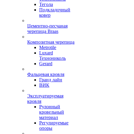
Тегола
Подкладочный
ковер
Цементно-песчаная
черепица Braas
Композитная черепица
Metrotile
Luxard
Технониколь
Gerard
Фальцевая кровля
Гранд лайн
ВИК
Эксплуатируемая
кровля
Рулонный
кровельный
материал
Регулируемые
опоры