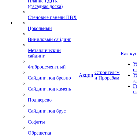
Планкен ДПК
(фасадная доска)
Стеновые панели ПВХ
Цокольный
Виниловый сайдинг
Металлический
Как ку
сайдинг
У
Фиброцементный
о
Строителям
Акции
У
Сайдинг под бревно
и Прорабам
д
Г
Сайдинг под камень
н
Под дерево
Сайдинг под брус
Софиты
Обрешетка