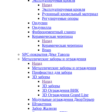
Эксплуатируемая кровля
Назад
Эксплуатируемая кровля
Рулонный кровельный материал
Регулируемые опоры
Ондулин
Ондувилла
Фиброцементный сланец
Керамическая черепица
Назад
Керамическая черепица
Braas
SPC-покрытия Дёке Тавола
Металлические заборы и ограждения
Назад
Металлические заборы и ограждения
Профнастил для забора
3D заборы
Назад
3D заборы
3D Ограждения ВИК
3D Ограждения Grand Line
Модульные ограждения ДворТерьер
Штакетник
Забор Жалюзи