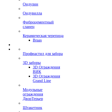
Ондулин
Ондувилла
Фиброцементный
сланец
Керамическая черепица
Braas
Профнастил для забора
3D заборы
3D Ограждения
ВИК
3D Ограждения
Grand Line
Модульные
ограждения
ДворТерьер
Штакетник