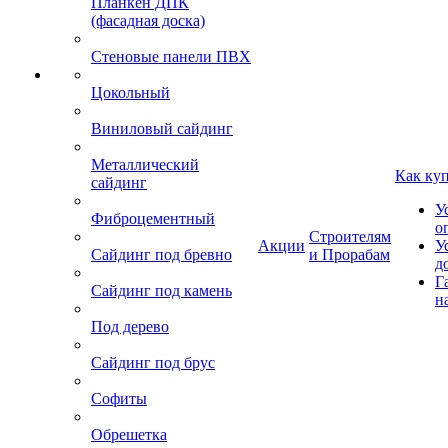
Планкен ДПК
(фасадная доска)
Стеновые панели ПВХ
Цокольный
Виниловый сайдинг
Металлический
Как ку
сайдинг
У
Фиброцементный
о
Строителям
Акции
У
Сайдинг под бревно
и Прорабам
д
Г
Сайдинг под камень
н
Под дерево
Сайдинг под брус
Софиты
Обрешетка