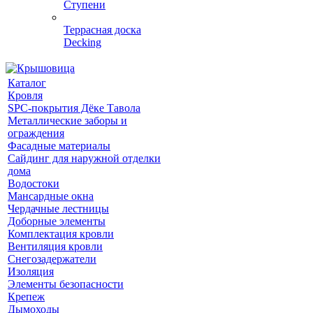
Ступени
Террасная доска
Decking
Каталог
Кровля
SPC-покрытия Дёке Тавола
Металлические заборы и
ограждения
Фасадные материалы
Сайдинг для наружной отделки
дома
Водостоки
Мансардные окна
Чердачные лестницы
Доборные элементы
Комплектация кровли
Вентиляция кровли
Снегозадержатели
Изоляция
Элементы безопасности
Крепеж
Дымоходы