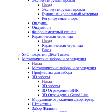
Эксплуатируемая кровля
Назад
Эксплуатируемая кровля
Рулонный кровельный материал
Регулируемые опоры
Ондулин
Ондувилла
Фиброцементный сланец
Керамическая черепица
Назад
Керамическая черепица
Braas
SPC-покрытия Дёке Тавола
Металлические заборы и ограждения
Назад
Металлические заборы и ограждения
Профнастил для забора
3D заборы
Назад
3D заборы
3D Ограждения ВИК
3D Ограждения Grand Line
Модульные ограждения ДворТерьер
Штакетник
Забор Жалюзи