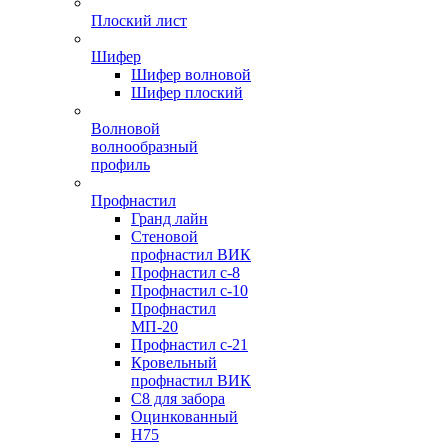
Плоский лист
Шифер
Шифер волновой
Шифер плоский
Волновой
волнообразный
профиль
Профнастил
Гранд лайн
Стеновой
профнастил ВИК
Профнастил с-8
Профнастил с-10
Профнастил
МП-20
Профнастил с-21
Кровельный
профнастил ВИК
С8 для забора
Оцинкованный
Н75