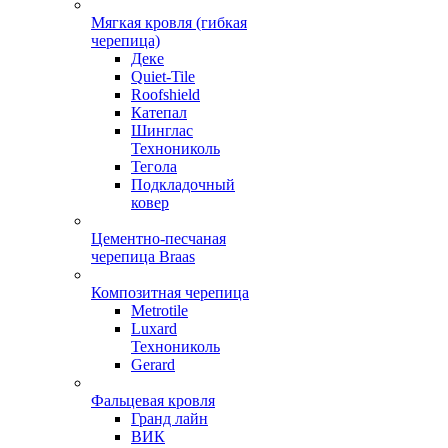
Мягкая кровля (гибкая
черепица)
Деке
Quiet-Tile
Roofshield
Катепал
Шинглас
Технониколь
Тегола
Подкладочный
ковер
Цементно-песчаная
черепица Braas
Композитная черепица
Metrotile
Luxard
Технониколь
Gerard
Фальцевая кровля
Гранд лайн
ВИК