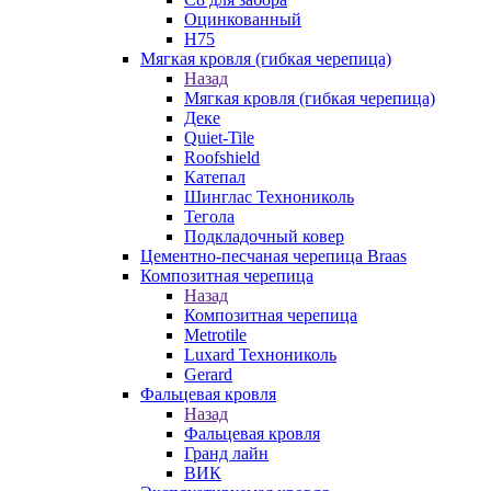
Оцинкованный
Н75
Мягкая кровля (гибкая черепица)
Назад
Мягкая кровля (гибкая черепица)
Деке
Quiet-Tile
Roofshield
Катепал
Шинглас Технониколь
Тегола
Подкладочный ковер
Цементно-песчаная черепица Braas
Композитная черепица
Назад
Композитная черепица
Metrotile
Luxard Технониколь
Gerard
Фальцевая кровля
Назад
Фальцевая кровля
Гранд лайн
ВИК