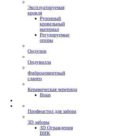
Эксплуатируемая
кровля
Рулонный
кровельный
материал
Регулируемые
опоры
Ондулин
Ондувилла
Фиброцементный
сланец
Керамическая черепица
Braas
Профнастил для забора
3D заборы
3D Ограждения
ВИК