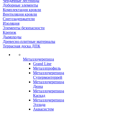
Чердачные лестницы
Доборные элементы
Комплектация кровли
Вентиляция кровли
Снегозадержатели
Изоляция
Элементы безопасности
Крепеж
Дымоходы
Древесно-плитные материалы
Террасная доска ДПК
Металлочерепица
Grand Line
Металлпрофиль
Металлочерепица
Супермонтеррей
Металлочерепица
Дюна
Металлочерепица
Каскад
Металлочерепица
Эллада
Аквасистем