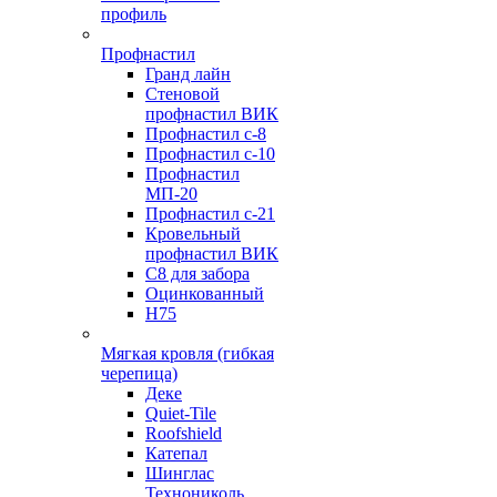
профиль
Профнастил
Гранд лайн
Стеновой
профнастил ВИК
Профнастил с-8
Профнастил с-10
Профнастил
МП-20
Профнастил с-21
Кровельный
профнастил ВИК
С8 для забора
Оцинкованный
Н75
Мягкая кровля (гибкая
черепица)
Деке
Quiet-Tile
Roofshield
Катепал
Шинглас
Технониколь