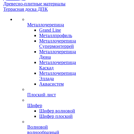
Древесно-плитные материалы
Террасная доска ДПК
Металлочерепица
Grand Line
Металлпрофиль
Металлочерепица
Супермонтеррей
Металлочерепица
Дюна
Металлочерепица
Каскад
Металлочерепица
Эллада
Аквасистем
Плоский лист
Шифер
Шифер волновой
Шифер плоский
Волновой
волнообразный