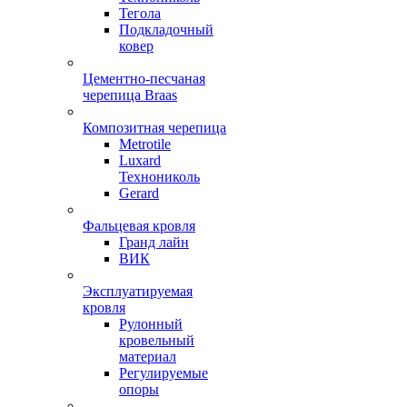
Тегола
Подкладочный
ковер
Цементно-песчаная
черепица Braas
Композитная черепица
Metrotile
Luxard
Технониколь
Gerard
Фальцевая кровля
Гранд лайн
ВИК
Эксплуатируемая
кровля
Рулонный
кровельный
материал
Регулируемые
опоры