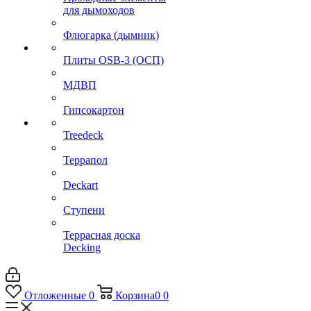
для дымоходов
Флюгарка (дымник)
Плиты OSB-3 (ОСП)
МДВП
Гипсокартон
Treedeck
Террапол
Deckart
Ступени
Террасная доска
Decking
Отложенные
0
Корзина
0
0