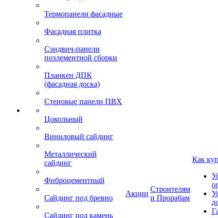
Термопанели фасадные
Фасадная плитка
Сэндвич-панели
поэлементной сборки
Планкен ДПК
(фасадная доска)
Стеновые панели ПВХ
Цокольный
Виниловый сайдинг
Металлический
Как ку
сайдинг
У
Фиброцементный
о
Строителям
Акции
У
Сайдинг под бревно
и Прорабам
д
Г
Сайдинг под камень