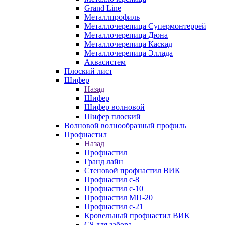
Grand Line
Металлпрофиль
Металлочерепица Супермонтеррей
Металлочерепица Дюна
Металлочерепица Каскад
Металлочерепица Эллада
Аквасистем
Плоский лист
Шифер
Назад
Шифер
Шифер волновой
Шифер плоский
Волновой волнообразный профиль
Профнастил
Назад
Профнастил
Гранд лайн
Стеновой профнастил ВИК
Профнастил с-8
Профнастил с-10
Профнастил МП-20
Профнастил с-21
Кровельный профнастил ВИК
С8 для забора