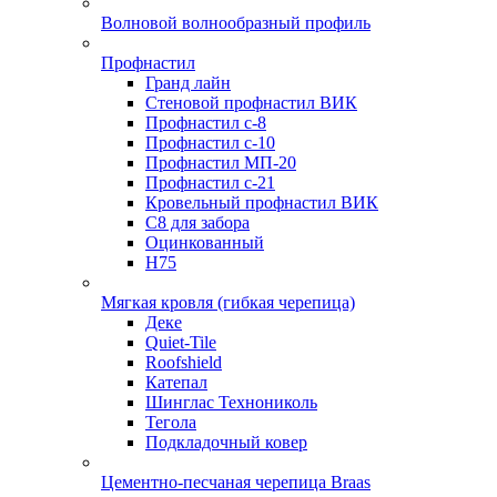
Волновой волнообразный профиль
Профнастил
Гранд лайн
Стеновой профнастил ВИК
Профнастил с-8
Профнастил с-10
Профнастил МП-20
Профнастил с-21
Кровельный профнастил ВИК
С8 для забора
Оцинкованный
Н75
Мягкая кровля (гибкая черепица)
Деке
Quiet-Tile
Roofshield
Катепал
Шинглас Технониколь
Тегола
Подкладочный ковер
Цементно-песчаная черепица Braas