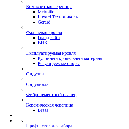
Композитная черепица
Metrotile
Luxard Технониколь
Gerard
Фальцевая кровля
Гранд лайн
ВИК
Эксплуатируемая кровля
Рулонный кровельный материал
Регулируемые опоры
Ондулин
Ондувилла
Фиброцементный сланец
Керамическая черепица
Braas
Профнастил для забора