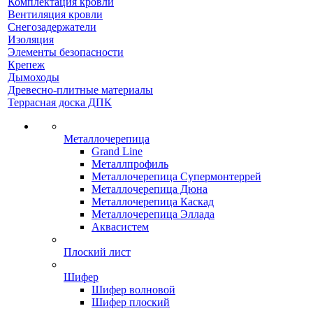
Комплектация кровли
Вентиляция кровли
Снегозадержатели
Изоляция
Элементы безопасности
Крепеж
Дымоходы
Древесно-плитные материалы
Террасная доска ДПК
Металлочерепица
Grand Line
Металлпрофиль
Металлочерепица Супермонтеррей
Металлочерепица Дюна
Металлочерепица Каскад
Металлочерепица Эллада
Аквасистем
Плоский лист
Шифер
Шифер волновой
Шифер плоский