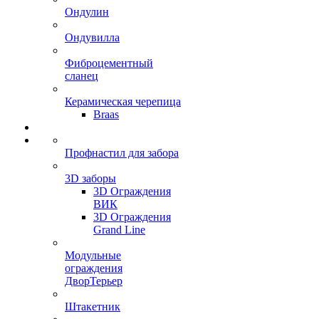
Ондулин
Ондувилла
Фиброцементный
сланец
Керамическая черепица
Braas
Профнастил для забора
3D заборы
3D Ограждения
ВИК
3D Ограждения
Grand Line
Модульные
ограждения
ДворТерьер
Штакетник