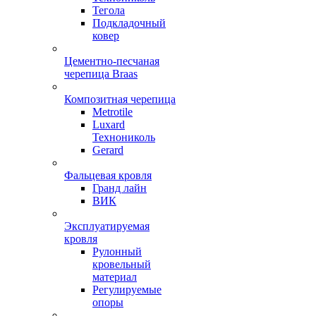
Тегола
Подкладочный
ковер
Цементно-песчаная
черепица Braas
Композитная черепица
Metrotile
Luxard
Технониколь
Gerard
Фальцевая кровля
Гранд лайн
ВИК
Эксплуатируемая
кровля
Рулонный
кровельный
материал
Регулируемые
опоры