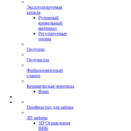
Эксплуатируемая
кровля
Рулонный
кровельный
материал
Регулируемые
опоры
Ондулин
Ондувилла
Фиброцементный
сланец
Керамическая черепица
Braas
Профнастил для забора
3D заборы
3D Ограждения
ВИК