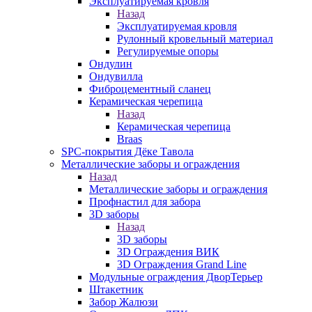
Эксплуатируемая кровля
Назад
Эксплуатируемая кровля
Рулонный кровельный материал
Регулируемые опоры
Ондулин
Ондувилла
Фиброцементный сланец
Керамическая черепица
Назад
Керамическая черепица
Braas
SPC-покрытия Дёке Тавола
Металлические заборы и ограждения
Назад
Металлические заборы и ограждения
Профнастил для забора
3D заборы
Назад
3D заборы
3D Ограждения ВИК
3D Ограждения Grand Line
Модульные ограждения ДворТерьер
Штакетник
Забор Жалюзи