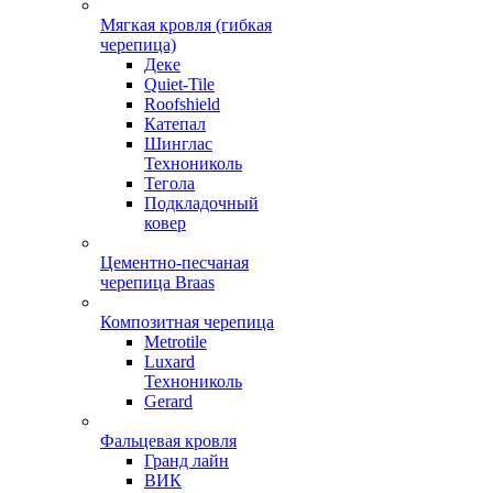
Мягкая кровля (гибкая
черепица)
Деке
Quiet-Tile
Roofshield
Катепал
Шинглас
Технониколь
Тегола
Подкладочный
ковер
Цементно-песчаная
черепица Braas
Композитная черепица
Metrotile
Luxard
Технониколь
Gerard
Фальцевая кровля
Гранд лайн
ВИК