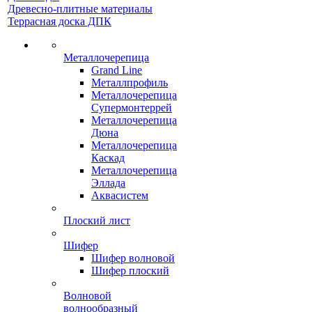
Древесно-плитные материалы
Террасная доска ДПК
Металлочерепица
Grand Line
Металлпрофиль
Металлочерепица
Супермонтеррей
Металлочерепица
Дюна
Металлочерепица
Каскад
Металлочерепица
Эллада
Аквасистем
Плоский лист
Шифер
Шифер волновой
Шифер плоский
Волновой
волнообразный