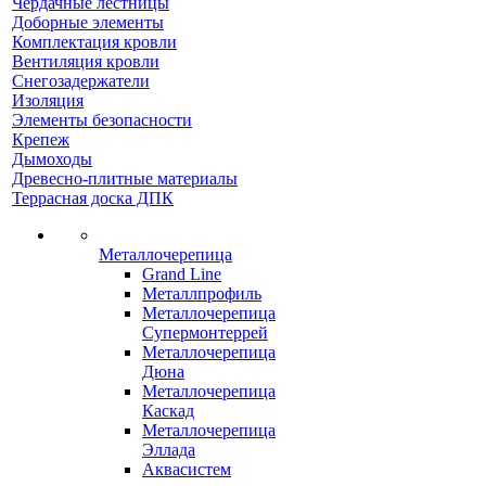
Чердачные лестницы
Доборные элементы
Комплектация кровли
Вентиляция кровли
Снегозадержатели
Изоляция
Элементы безопасности
Крепеж
Дымоходы
Древесно-плитные материалы
Террасная доска ДПК
Металлочерепица
Grand Line
Металлпрофиль
Металлочерепица
Супермонтеррей
Металлочерепица
Дюна
Металлочерепица
Каскад
Металлочерепица
Эллада
Аквасистем