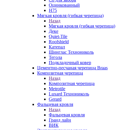
Оцинкованный
Н75
Мягкая кровля (гибкая черепица)
Назад
Мягкая кровля (гибкая черепица)
Деке
Quiet-Tile
Roofshield
Катепал
Шинглас Технониколь
Тегола
Подкладочный ковер
Цементно-песчаная черепица Braas
Композитная черепица
Назад
Композитная черепица
Metrotile
Luxard Технониколь
Gerard
Фальцевая кровля
Назад
Фальцевая кровля
Гранд лайн
ВИК