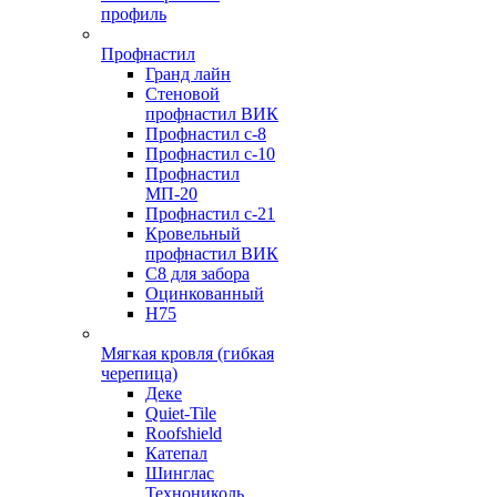
профиль
Профнастил
Гранд лайн
Стеновой
профнастил ВИК
Профнастил с-8
Профнастил с-10
Профнастил
МП-20
Профнастил с-21
Кровельный
профнастил ВИК
С8 для забора
Оцинкованный
Н75
Мягкая кровля (гибкая
черепица)
Деке
Quiet-Tile
Roofshield
Катепал
Шинглас
Технониколь