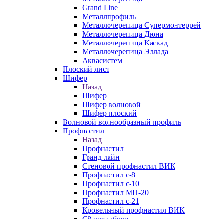
Grand Line
Металлпрофиль
Металлочерепица Супермонтеррей
Металлочерепица Дюна
Металлочерепица Каскад
Металлочерепица Эллада
Аквасистем
Плоский лист
Шифер
Назад
Шифер
Шифер волновой
Шифер плоский
Волновой волнообразный профиль
Профнастил
Назад
Профнастил
Гранд лайн
Стеновой профнастил ВИК
Профнастил с-8
Профнастил с-10
Профнастил МП-20
Профнастил с-21
Кровельный профнастил ВИК
С8 для забора