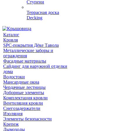
Ступени
Террасная доска
Decking
Каталог
Кровля
SPC-покрытия Дёке Тавола
Металлические заборы и
ограждения
Фасадные материалы
Сайдинг для наружной отделки
дома
Водостоки
Мансардные окна
Чердачные лестницы
Доборные элементы
Комплектация кровли
Вентиляция кровли
Снегозадержатели
Изоляция
Элементы безопасности
Крепеж
Дымоходы