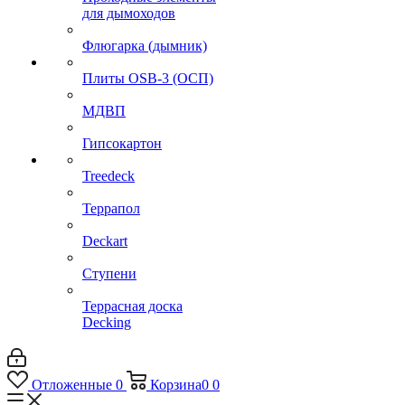
для дымоходов
Флюгарка (дымник)
Плиты OSB-3 (ОСП)
МДВП
Гипсокартон
Treedeck
Террапол
Deckart
Ступени
Террасная доска
Decking
Отложенные
0
Корзина
0
0