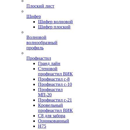
Плоский лист
Шифер
Шифер волновой
Шифер плоский
Волновой
волнообразный
профиль
Профнастил
Гранд лайн
Стеновой
профнастил ВИК
Профнастил с-8
Профнастил с-10
Профнастил
МП-20
Профнастил с-21
Кровельный
профнастил ВИК
С8 для забора
Оцинкованный
Н75