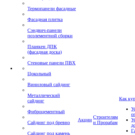
Термопанели фасадные
Фасадная плитка
Сэндвич-панели
поэлементной сборки
Планкен ДПК
(фасадная доска)
Стеновые панели ПВХ
Цокольный
Виниловый сайдинг
Металлический
Как ку
сайдинг
У
Фиброцементный
о
Строителям
Акции
У
Сайдинг под бревно
и Прорабам
д
Г
Сайдинг под камень