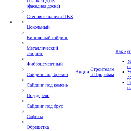
Планкен ДПК
(фасадная доска)
Стеновые панели ПВХ
Цокольный
Виниловый сайдинг
Металлический
Как ку
сайдинг
У
Фиброцементный
о
Строителям
Акции
У
Сайдинг под бревно
и Прорабам
д
Г
Сайдинг под камень
н
Под дерево
Сайдинг под брус
Софиты
Обрешетка