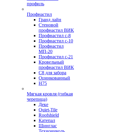
профиль
Профнастил
Гранд лайн
Стеновой
профнастил ВИК
Профнастил с-8
Профнастил с-10
Профнастил
МП-20
Профнастил с-21
Кровельный
профнастил ВИК
С8 для забора
Оцинкованный
Н75
Мягкая кровля (гибкая
черепица)
Деке
Quiet-Tile
Roofshield
Катепал
Шинглас
Технониколь