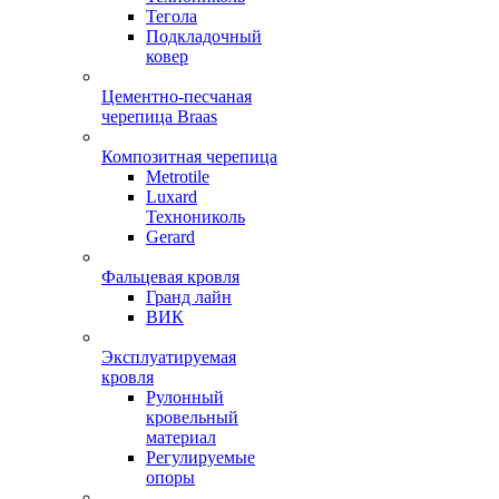
Тегола
Подкладочный
ковер
Цементно-песчаная
черепица Braas
Композитная черепица
Metrotile
Luxard
Технониколь
Gerard
Фальцевая кровля
Гранд лайн
ВИК
Эксплуатируемая
кровля
Рулонный
кровельный
материал
Регулируемые
опоры