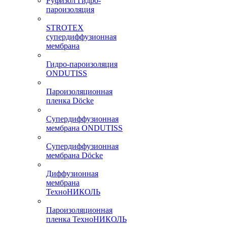
Руфизол Гидро-
пароизоляция
STROTEX
супердиффузионная
мембрана
Гидро-пароизоляция
ONDUTISS
Пароизоляционная
пленка Döcke
Супердиффузионная
мембрана ONDUTISS
Супердиффузионная
мембрана Döcke
Диффузионная
мембрана
ТехноНИКОЛЬ
Пароизоляционная
пленка ТехноНИКОЛЬ