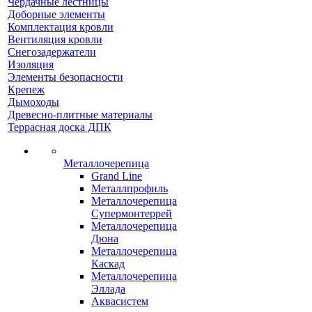
Чердачные лестницы
Доборные элементы
Комплектация кровли
Вентиляция кровли
Снегозадержатели
Изоляция
Элементы безопасности
Крепеж
Дымоходы
Древесно-плитные материалы
Террасная доска ДПК
Металлочерепица
Grand Line
Металлпрофиль
Металлочерепица
Супермонтеррей
Металлочерепица
Дюна
Металлочерепица
Каскад
Металлочерепица
Эллада
Аквасистем