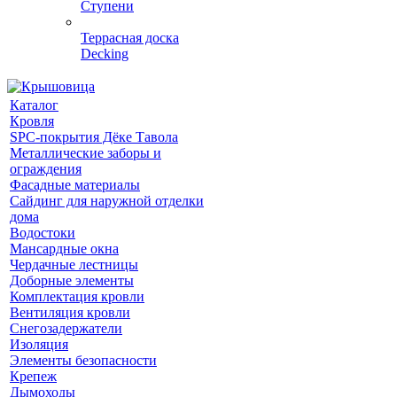
Ступени
Террасная доска
Decking
Каталог
Кровля
SPC-покрытия Дёке Тавола
Металлические заборы и
ограждения
Фасадные материалы
Сайдинг для наружной отделки
дома
Водостоки
Мансардные окна
Чердачные лестницы
Доборные элементы
Комплектация кровли
Вентиляция кровли
Снегозадержатели
Изоляция
Элементы безопасности
Крепеж
Дымоходы