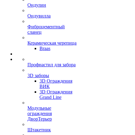
Ондулин
Ондувилла
Фиброцементный
сланец
Керамическая черепица
Braas
Профнастил для забора
3D заборы
3D Ограждения
ВИК
3D Ограждения
Grand Line
Модульные
ограждения
ДворТерьер
Штакетник