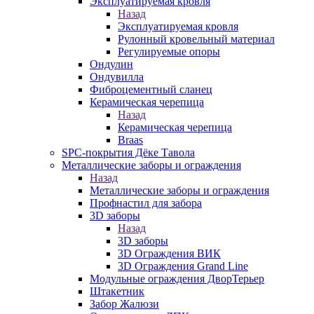
Эксплуатируемая кровля
Назад
Эксплуатируемая кровля
Рулонный кровельный материал
Регулируемые опоры
Ондулин
Ондувилла
Фиброцементный сланец
Керамическая черепица
Назад
Керамическая черепица
Braas
SPC-покрытия Дёке Тавола
Металлические заборы и ограждения
Назад
Металлические заборы и ограждения
Профнастил для забора
3D заборы
Назад
3D заборы
3D Ограждения ВИК
3D Ограждения Grand Line
Модульные ограждения ДворТерьер
Штакетник
Забор Жалюзи