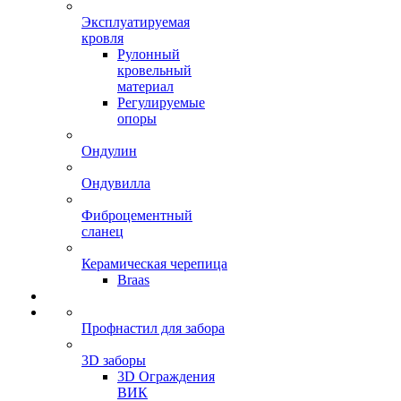
Эксплуатируемая
кровля
Рулонный
кровельный
материал
Регулируемые
опоры
Ондулин
Ондувилла
Фиброцементный
сланец
Керамическая черепица
Braas
Профнастил для забора
3D заборы
3D Ограждения
ВИК