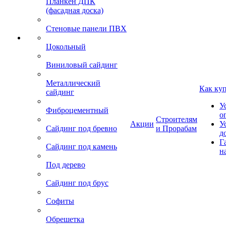
Планкен ДПК
(фасадная доска)
Стеновые панели ПВХ
Цокольный
Виниловый сайдинг
Металлический
Как ку
сайдинг
У
Фиброцементный
о
Строителям
Акции
У
Сайдинг под бревно
и Прорабам
д
Г
Сайдинг под камень
н
Под дерево
Сайдинг под брус
Софиты
Обрешетка