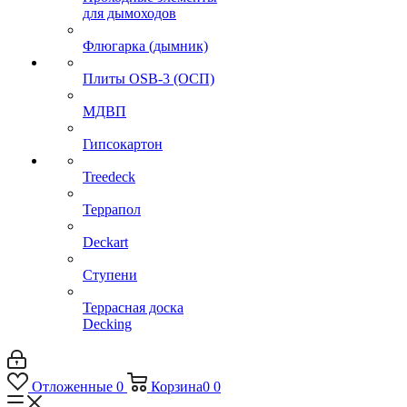
для дымоходов
Флюгарка (дымник)
Плиты OSB-3 (ОСП)
МДВП
Гипсокартон
Treedeck
Террапол
Deckart
Ступени
Террасная доска
Decking
Отложенные
0
Корзина
0
0