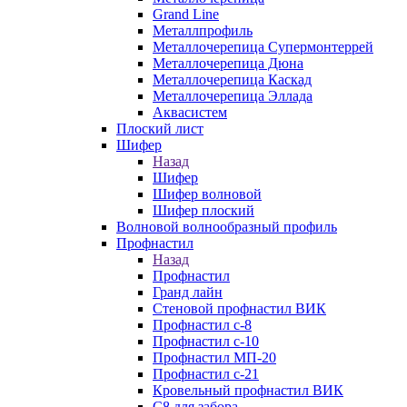
Grand Line
Металлпрофиль
Металлочерепица Супермонтеррей
Металлочерепица Дюна
Металлочерепица Каскад
Металлочерепица Эллада
Аквасистем
Плоский лист
Шифер
Назад
Шифер
Шифер волновой
Шифер плоский
Волновой волнообразный профиль
Профнастил
Назад
Профнастил
Гранд лайн
Стеновой профнастил ВИК
Профнастил с-8
Профнастил с-10
Профнастил МП-20
Профнастил с-21
Кровельный профнастил ВИК
С8 для забора