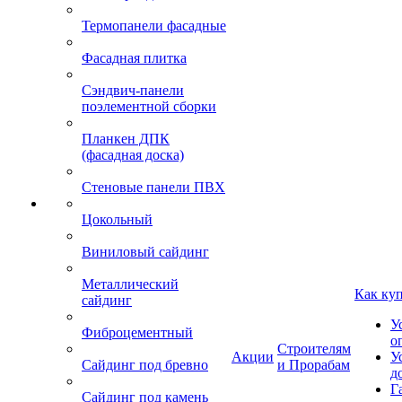
Термопанели фасадные
Фасадная плитка
Сэндвич-панели
поэлементной сборки
Планкен ДПК
(фасадная доска)
Стеновые панели ПВХ
Цокольный
Виниловый сайдинг
Металлический
Как ку
сайдинг
У
Фиброцементный
о
Строителям
Акции
У
Сайдинг под бревно
и Прорабам
д
Г
Сайдинг под камень