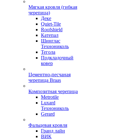
Мягкая кровля (гибкая
черепица)
Деке
Quiet-Tile
Roofshield
Катепал
Шинглас
Технониколь
Тегола
Подкладочный
ковер
Цементно-песчаная
черепица Braas
Композитная черепица
Metrotile
Luxard
Технониколь
Gerard
Фальцевая кровля
Гранд лайн
ВИК