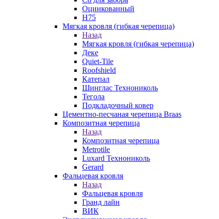
Оцинкованный
Н75
Мягкая кровля (гибкая черепица)
Назад
Мягкая кровля (гибкая черепица)
Деке
Quiet-Tile
Roofshield
Катепал
Шинглас Технониколь
Тегола
Подкладочный ковер
Цементно-песчаная черепица Braas
Композитная черепица
Назад
Композитная черепица
Metrotile
Luxard Технониколь
Gerard
Фальцевая кровля
Назад
Фальцевая кровля
Гранд лайн
ВИК