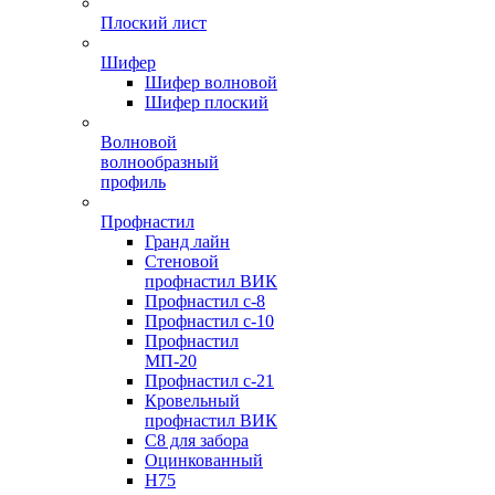
Плоский лист
Шифер
Шифер волновой
Шифер плоский
Волновой
волнообразный
профиль
Профнастил
Гранд лайн
Стеновой
профнастил ВИК
Профнастил с-8
Профнастил с-10
Профнастил
МП-20
Профнастил с-21
Кровельный
профнастил ВИК
С8 для забора
Оцинкованный
Н75