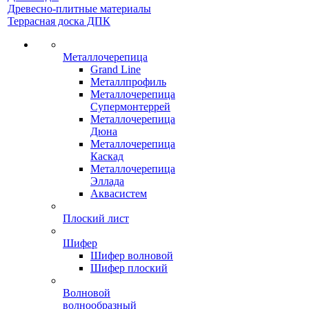
Древесно-плитные материалы
Террасная доска ДПК
Металлочерепица
Grand Line
Металлпрофиль
Металлочерепица
Супермонтеррей
Металлочерепица
Дюна
Металлочерепица
Каскад
Металлочерепица
Эллада
Аквасистем
Плоский лист
Шифер
Шифер волновой
Шифер плоский
Волновой
волнообразный