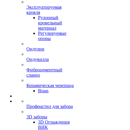
Эксплуатируемая
кровля
Рулонный
кровельный
материал
Регулируемые
опоры
Ондулин
Ондувилла
Фиброцементный
сланец
Керамическая черепица
Braas
Профнастил для забора
3D заборы
3D Ограждения
ВИК