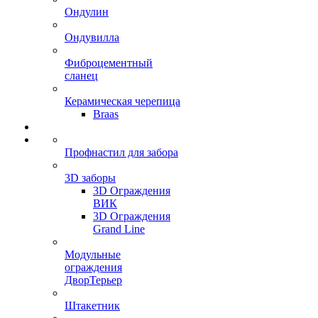
Ондулин
Ондувилла
Фиброцементный
сланец
Керамическая черепица
Braas
Профнастил для забора
3D заборы
3D Ограждения
ВИК
3D Ограждения
Grand Line
Модульные
ограждения
ДворТерьер
Штакетник