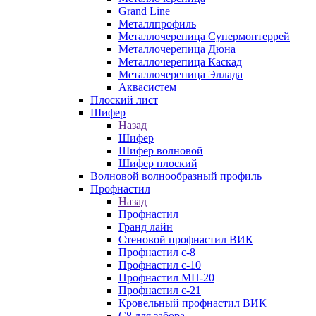
Grand Line
Металлпрофиль
Металлочерепица Супермонтеррей
Металлочерепица Дюна
Металлочерепица Каскад
Металлочерепица Эллада
Аквасистем
Плоский лист
Шифер
Назад
Шифер
Шифер волновой
Шифер плоский
Волновой волнообразный профиль
Профнастил
Назад
Профнастил
Гранд лайн
Стеновой профнастил ВИК
Профнастил с-8
Профнастил с-10
Профнастил МП-20
Профнастил с-21
Кровельный профнастил ВИК
С8 для забора