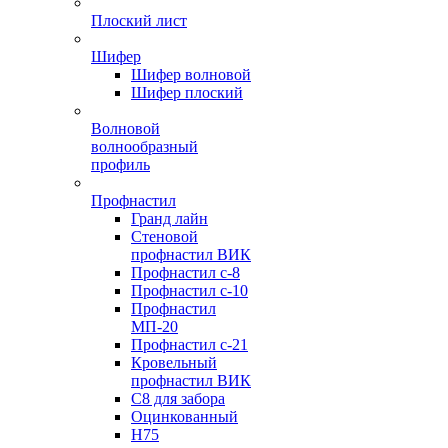
Плоский лист
Шифер
Шифер волновой
Шифер плоский
Волновой
волнообразный
профиль
Профнастил
Гранд лайн
Стеновой
профнастил ВИК
Профнастил с-8
Профнастил с-10
Профнастил
МП-20
Профнастил с-21
Кровельный
профнастил ВИК
С8 для забора
Оцинкованный
Н75