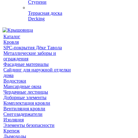
Ступени
Террасная доска
Decking
Каталог
Кровля
SPC-покрытия Дёке Тавола
Металлические заборы и
ограждения
Фасадные материалы
Сайдинг для наружной отделки
дома
Водостоки
Мансардные окна
Чердачные лестницы
Доборные элементы
Комплектация кровли
Вентиляция кровли
Снегозадержатели
Изоляция
Элементы безопасности
Крепеж
Дымоходы