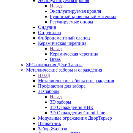
Эксплуатируемая кровля
Назад
Эксплуатируемая кровля
Рулонный кровельный материал
Регулируемые опоры
Ондулин
Ондувилла
Фиброцементный сланец
Керамическая черепица
Назад
Керамическая черепица
Braas
SPC-покрытия Дёке Тавола
Металлические заборы и ограждения
Назад
Металлические заборы и ограждения
Профнастил для забора
3D заборы
Назад
3D заборы
3D Ограждения ВИК
3D Ограждения Grand Line
Модульные ограждения ДворТерьер
Штакетник
Забор Жалюзи