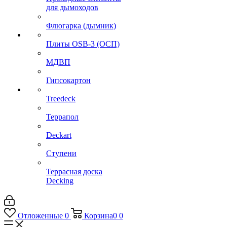
для дымоходов
Флюгарка (дымник)
Плиты OSB-3 (ОСП)
МДВП
Гипсокартон
Treedeck
Террапол
Deckart
Ступени
Террасная доска
Decking
Отложенные
0
Корзина
0
0