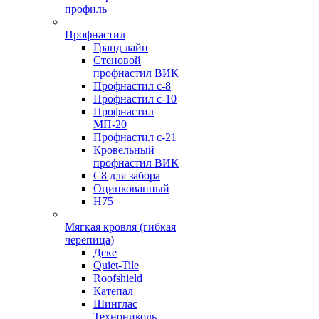
профиль
Профнастил
Гранд лайн
Стеновой
профнастил ВИК
Профнастил с-8
Профнастил с-10
Профнастил
МП-20
Профнастил с-21
Кровельный
профнастил ВИК
С8 для забора
Оцинкованный
Н75
Мягкая кровля (гибкая
черепица)
Деке
Quiet-Tile
Roofshield
Катепал
Шинглас
Технониколь