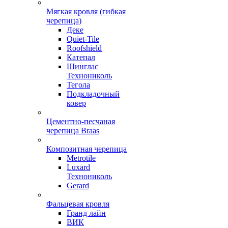
Мягкая кровля (гибкая
черепица)
Деке
Quiet-Tile
Roofshield
Катепал
Шинглас
Технониколь
Тегола
Подкладочный
ковер
Цементно-песчаная
черепица Braas
Композитная черепица
Metrotile
Luxard
Технониколь
Gerard
Фальцевая кровля
Гранд лайн
ВИК