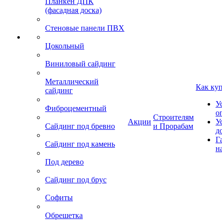
Планкен ДПК
(фасадная доска)
Стеновые панели ПВХ
Цокольный
Виниловый сайдинг
Металлический
Как ку
сайдинг
У
Фиброцементный
о
Строителям
Акции
У
Сайдинг под бревно
и Прорабам
д
Г
Сайдинг под камень
н
Под дерево
Сайдинг под брус
Софиты
Обрешетка