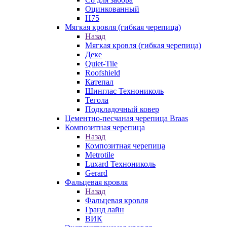
Оцинкованный
Н75
Мягкая кровля (гибкая черепица)
Назад
Мягкая кровля (гибкая черепица)
Деке
Quiet-Tile
Roofshield
Катепал
Шинглас Технониколь
Тегола
Подкладочный ковер
Цементно-песчаная черепица Braas
Композитная черепица
Назад
Композитная черепица
Metrotile
Luxard Технониколь
Gerard
Фальцевая кровля
Назад
Фальцевая кровля
Гранд лайн
ВИК