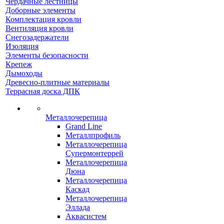
Чердачные лестницы
Доборные элементы
Комплектация кровли
Вентиляция кровли
Снегозадержатели
Изоляция
Элементы безопасности
Крепеж
Дымоходы
Древесно-плитные материалы
Террасная доска ДПК
Металлочерепица
Grand Line
Металлпрофиль
Металлочерепица
Супермонтеррей
Металлочерепица
Дюна
Металлочерепица
Каскад
Металлочерепица
Эллада
Аквасистем