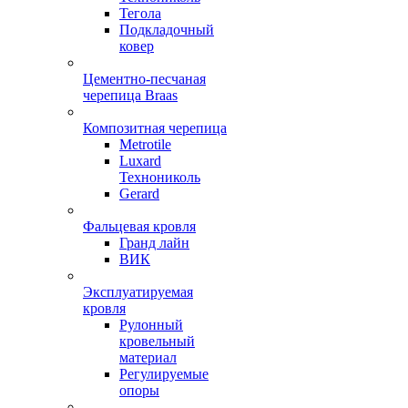
Тегола
Подкладочный
ковер
Цементно-песчаная
черепица Braas
Композитная черепица
Metrotile
Luxard
Технониколь
Gerard
Фальцевая кровля
Гранд лайн
ВИК
Эксплуатируемая
кровля
Рулонный
кровельный
материал
Регулируемые
опоры