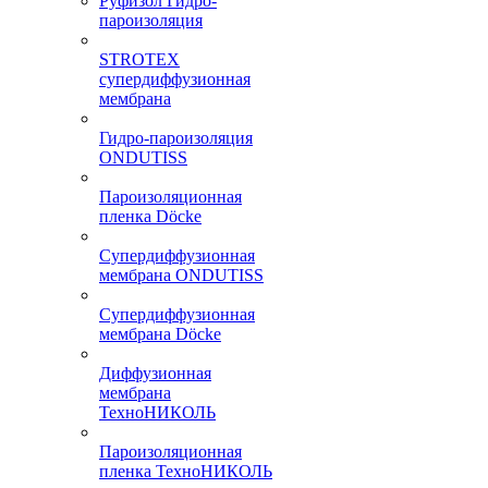
Руфизол Гидро-
пароизоляция
STROTEX
супердиффузионная
мембрана
Гидро-пароизоляция
ONDUTISS
Пароизоляционная
пленка Döcke
Супердиффузионная
мембрана ONDUTISS
Супердиффузионная
мембрана Döcke
Диффузионная
мембрана
ТехноНИКОЛЬ
Пароизоляционная
пленка ТехноНИКОЛЬ