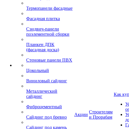
Термопанели фасадные
Фасадная плитка
Сэндвич-панели
поэлементной сборки
Планкен ДПК
(фасадная доска)
Стеновые панели ПВХ
Цокольный
Виниловый сайдинг
Металлический
Как ку
сайдинг
У
Фиброцементный
о
Строителям
Акции
У
Сайдинг под бревно
и Прорабам
д
Г
Сайдинг под камень