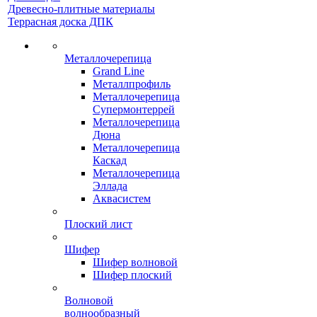
Древесно-плитные материалы
Террасная доска ДПК
Металлочерепица
Grand Line
Металлпрофиль
Металлочерепица
Супермонтеррей
Металлочерепица
Дюна
Металлочерепица
Каскад
Металлочерепица
Эллада
Аквасистем
Плоский лист
Шифер
Шифер волновой
Шифер плоский
Волновой
волнообразный