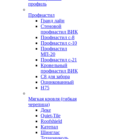
профиль
Профнастил
Гранд лайн
Стеновой
профнастил ВИК
Профнастил с-8
Профнастил с-10
Профнастил
МП-20
Профнастил с-21
Кровельный
профнастил ВИК
С8 для забора
Оцинкованный
Н75
Мягкая кровля (гибкая
черепица)
Деке
Quiet-Tile
Roofshield
Катепал
Шинглас
Технониколь