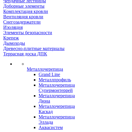
Чердачные лестницы
Доборные элементы
Комплектация кровли
Вентиляция кровли
Снегозадержатели
Изоляция
Элементы безопасности
Крепеж
Дымоходы
Древесно-плитные материалы
Террасная доска ДПК
Металлочерепица
Grand Line
Металлпрофиль
Металлочерепица
Супермонтеррей
Металлочерепица
Дюна
Металлочерепица
Каскад
Металлочерепица
Эллада
Аквасистем