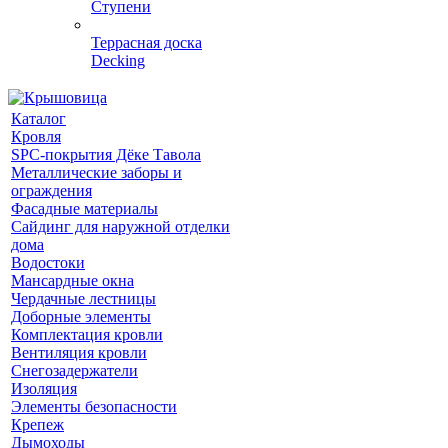
Ступени
Террасная доска
Decking
Каталог
Кровля
SPC-покрытия Дёке Тавола
Металлические заборы и
ограждения
Фасадные материалы
Сайдинг для наружной отделки
дома
Водостоки
Мансардные окна
Чердачные лестницы
Доборные элементы
Комплектация кровли
Вентиляция кровли
Снегозадержатели
Изоляция
Элементы безопасности
Крепеж
Дымоходы