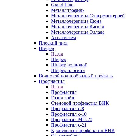
Grand Line
Металлпрофиль
Металлочерепица Супермонтеррей
Металлочерепица Дюна
Металлочерепица Каскад
Металлочерепица Эллада
Аквасистем
Плоский лист
Шифер
Назад
Шифер
Шифер волновой
Шифер плоский
Волновой волнообразный профиль
Профнастил
Назад
Профнастил
Гранд лайн
Стеновой профнастил ВИК
Профнастил с-8
Профнастил с-10
Профнастил МП-20
Профнастил с-21
Кровельный профнастил ВИК
С8 для забора