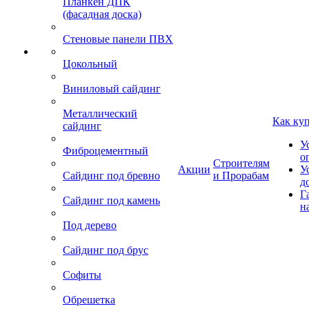
Планкен ДПК
(фасадная доска)
Стеновые панели ПВХ
Цокольный
Виниловый сайдинг
Металлический
Как ку
сайдинг
У
Фиброцементный
о
Строителям
Акции
У
Сайдинг под бревно
и Прорабам
д
Г
Сайдинг под камень
н
Под дерево
Сайдинг под брус
Софиты
Обрешетка