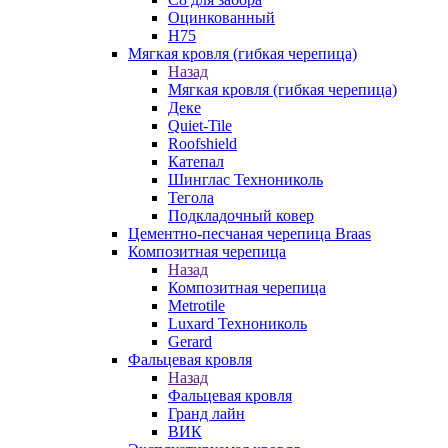
Оцинкованный
Н75
Мягкая кровля (гибкая черепица)
Назад
Мягкая кровля (гибкая черепица)
Деке
Quiet-Tile
Roofshield
Катепал
Шинглас Технониколь
Тегола
Подкладочный ковер
Цементно-песчаная черепица Braas
Композитная черепица
Назад
Композитная черепица
Metrotile
Luxard Технониколь
Gerard
Фальцевая кровля
Назад
Фальцевая кровля
Гранд лайн
ВИК