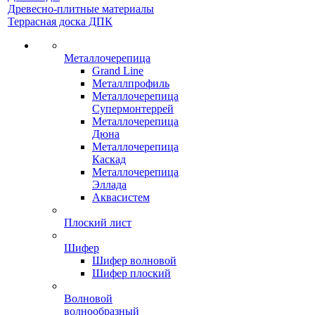
Древесно-плитные материалы
Террасная доска ДПК
Металлочерепица
Grand Line
Металлпрофиль
Металлочерепица
Супермонтеррей
Металлочерепица
Дюна
Металлочерепица
Каскад
Металлочерепица
Эллада
Аквасистем
Плоский лист
Шифер
Шифер волновой
Шифер плоский
Волновой
волнообразный