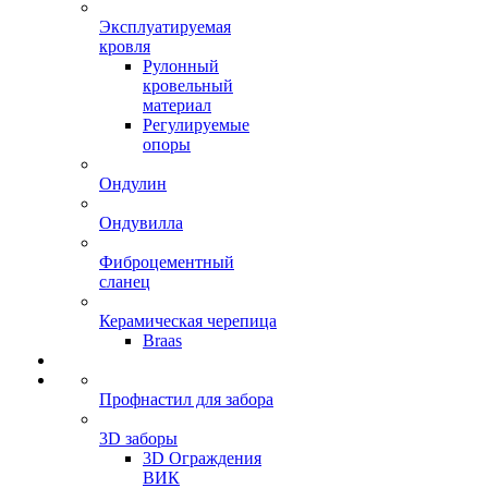
Эксплуатируемая
кровля
Рулонный
кровельный
материал
Регулируемые
опоры
Ондулин
Ондувилла
Фиброцементный
сланец
Керамическая черепица
Braas
Профнастил для забора
3D заборы
3D Ограждения
ВИК