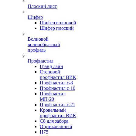
Плоский лист
Шифер
Шифер волновой
Шифер плоский
Волновой
волнообразный
профиль
Профнастил
Гранд лайн
Стеновой
профнастил ВИК
Профнастил с-8
Профнастил с-10
Профнастил
МП-20
Профнастил с-21
Кровельный
профнастил ВИК
С8 для забора
Оцинкованный
Н75