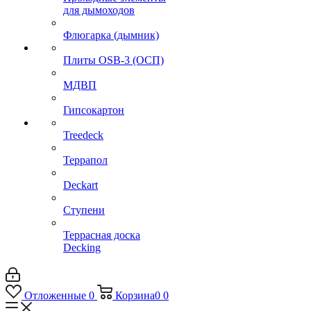
для дымоходов
Флюгарка (дымник)
Плиты OSB-3 (ОСП)
МДВП
Гипсокартон
Treedeck
Террапол
Deckart
Ступени
Террасная доска
Decking
Отложенные
0
Корзина
0
0