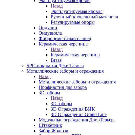
Эксплуатируемая кровля
Назад
Эксплуатируемая кровля
Рулонный кровельный материал
Регулируемые опоры
Ондулин
Ондувилла
Фиброцементный сланец
Керамическая черепица
Назад
Керамическая черепица
Braas
SPC-покрытия Дёке Тавола
Металлические заборы и ограждения
Назад
Металлические заборы и ограждения
Профнастил для забора
3D заборы
Назад
3D заборы
3D Ограждения ВИК
3D Ограждения Grand Line
Модульные ограждения ДворТерьер
Штакетник
Забор Жалюзи