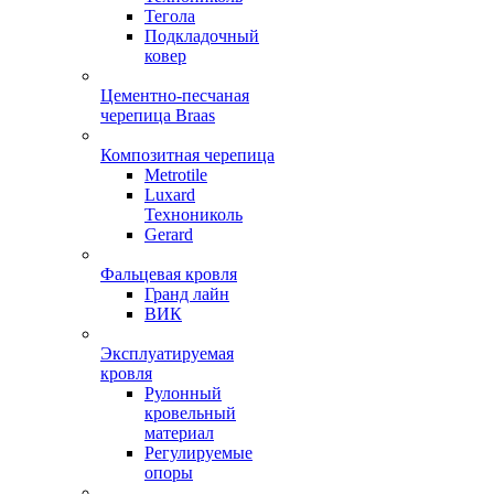
Тегола
Подкладочный
ковер
Цементно-песчаная
черепица Braas
Композитная черепица
Metrotile
Luxard
Технониколь
Gerard
Фальцевая кровля
Гранд лайн
ВИК
Эксплуатируемая
кровля
Рулонный
кровельный
материал
Регулируемые
опоры