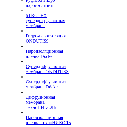
Руфизол Гидро-
пароизоляция
STROTEX
супердиффузионная
мембрана
Гидро-пароизоляция
ONDUTISS
Пароизоляционная
пленка Döcke
Супердиффузионная
мембрана ONDUTISS
Супердиффузионная
мембрана Döcke
Диффузионная
мембрана
ТехноНИКОЛЬ
Пароизоляционная
пленка ТехноНИКОЛЬ