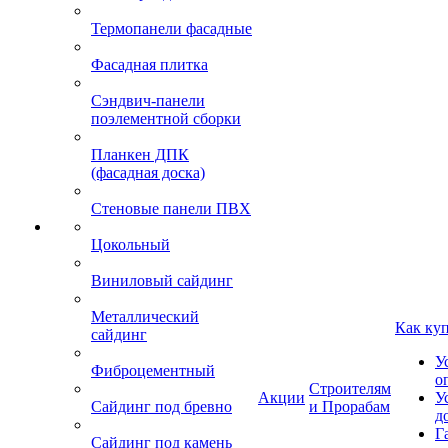
Термопанели фасадные
Фасадная плитка
Сэндвич-панели
поэлементной сборки
Планкен ДПК
(фасадная доска)
Стеновые панели ПВХ
Цокольный
Виниловый сайдинг
Металлический
Как ку
сайдинг
У
Фиброцементный
о
Строителям
Акции
У
Сайдинг под бревно
и Прорабам
д
Г
Сайдинг под камень