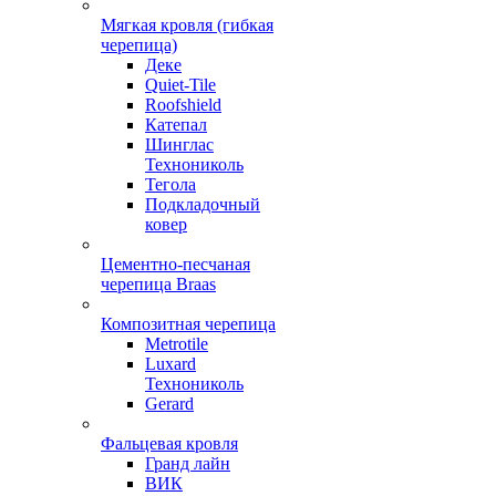
Мягкая кровля (гибкая
черепица)
Деке
Quiet-Tile
Roofshield
Катепал
Шинглас
Технониколь
Тегола
Подкладочный
ковер
Цементно-песчаная
черепица Braas
Композитная черепица
Metrotile
Luxard
Технониколь
Gerard
Фальцевая кровля
Гранд лайн
ВИК