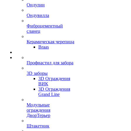
Ондулин
Ондувилла
Фиброцементный
сланец
Керамическая черепица
Braas
Профнастил для забора
3D заборы
3D Ограждения
ВИК
3D Ограждения
Grand Line
Модульные
ограждения
ДворТерьер
Штакетник