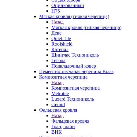
Оцинкованный
Н75
Мягкая кровля (гибкая черепица)
Назад
Мягкая кровля (гибкая черепица)
Деке
Quiet-Tile
Roofshield
Катепал
Шинглас Технониколь
Тегола
Подкладочный ковер
Цементно-песчаная черепица Braas
Композитная черепица
Назад
Композитная черепица
Metrotile
Luxard Технониколь
Gerard
Фальцевая кровля
Назад
Фальцевая кровля
Гранд лайн
ВИК