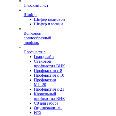
Плоский лист
Шифер
Шифер волновой
Шифер плоский
Волновой
волнообразный
профиль
Профнастил
Гранд лайн
Стеновой
профнастил ВИК
Профнастил с-8
Профнастил с-10
Профнастил
МП-20
Профнастил с-21
Кровельный
профнастил ВИК
С8 для забора
Оцинкованный
Н75