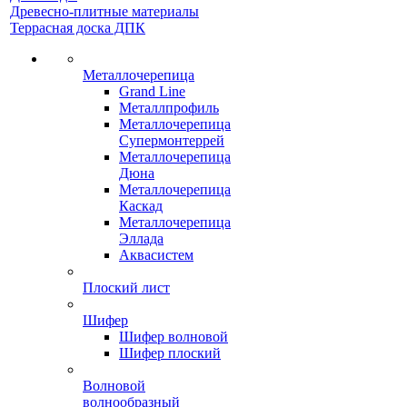
Древесно-плитные материалы
Террасная доска ДПК
Металлочерепица
Grand Line
Металлпрофиль
Металлочерепица
Супермонтеррей
Металлочерепица
Дюна
Металлочерепица
Каскад
Металлочерепица
Эллада
Аквасистем
Плоский лист
Шифер
Шифер волновой
Шифер плоский
Волновой
волнообразный