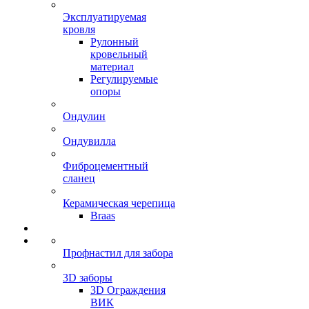
Эксплуатируемая
кровля
Рулонный
кровельный
материал
Регулируемые
опоры
Ондулин
Ондувилла
Фиброцементный
сланец
Керамическая черепица
Braas
Профнастил для забора
3D заборы
3D Ограждения
ВИК