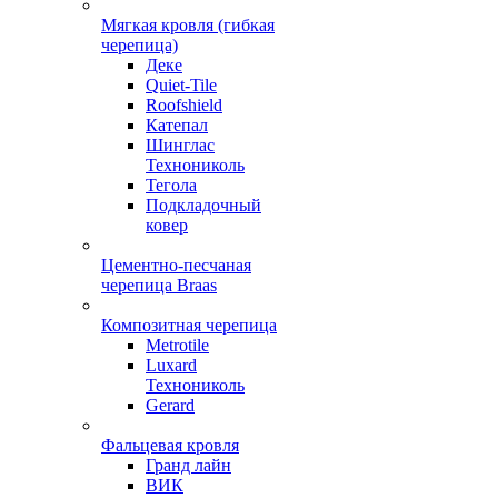
Мягкая кровля (гибкая
черепица)
Деке
Quiet-Tile
Roofshield
Катепал
Шинглас
Технониколь
Тегола
Подкладочный
ковер
Цементно-песчаная
черепица Braas
Композитная черепица
Metrotile
Luxard
Технониколь
Gerard
Фальцевая кровля
Гранд лайн
ВИК