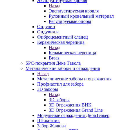
Эксплуатируемая кровля
Назад
Эксплуатируемая кровля
Рулонный кровельный материал
Регулируемые опоры
Ондулин
Ондувилла
Фиброцементный сланец
Керамическая черепица
Назад
Керамическая черепица
Braas
SPC-покрытия Дёке Тавола
Металлические заборы и ограждения
Назад
Металлические заборы и ограждения
Профнастил для забора
3D заборы
Назад
3D заборы
3D Ограждения ВИК
3D Ограждения Grand Line
Модульные ограждения ДворТерьер
Штакетник
Забор Жалюзи