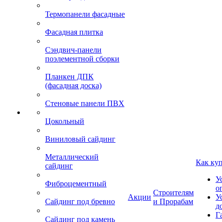
Термопанели фасадные
Фасадная плитка
Сэндвич-панели
поэлементной сборки
Планкен ДПК
(фасадная доска)
Стеновые панели ПВХ
Цокольный
Виниловый сайдинг
Металлический
Как ку
сайдинг
У
Фиброцементный
о
Строителям
Акции
У
Сайдинг под бревно
и Прорабам
д
Г
Сайдинг под камень