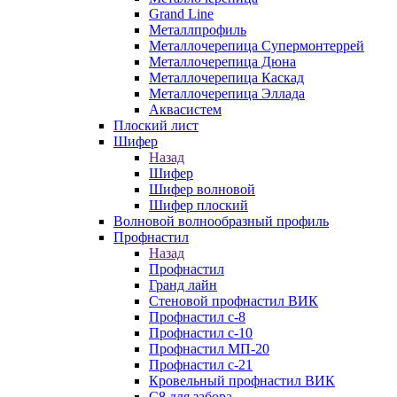
Grand Line
Металлпрофиль
Металлочерепица Супермонтеррей
Металлочерепица Дюна
Металлочерепица Каскад
Металлочерепица Эллада
Аквасистем
Плоский лист
Шифер
Назад
Шифер
Шифер волновой
Шифер плоский
Волновой волнообразный профиль
Профнастил
Назад
Профнастил
Гранд лайн
Стеновой профнастил ВИК
Профнастил с-8
Профнастил с-10
Профнастил МП-20
Профнастил с-21
Кровельный профнастил ВИК
С8 для забора