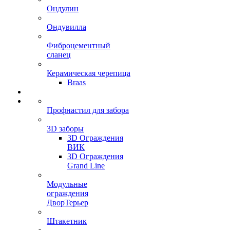
Ондулин
Ондувилла
Фиброцементный
сланец
Керамическая черепица
Braas
Профнастил для забора
3D заборы
3D Ограждения
ВИК
3D Ограждения
Grand Line
Модульные
ограждения
ДворТерьер
Штакетник