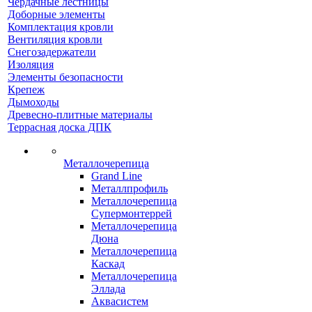
Чердачные лестницы
Доборные элементы
Комплектация кровли
Вентиляция кровли
Снегозадержатели
Изоляция
Элементы безопасности
Крепеж
Дымоходы
Древесно-плитные материалы
Террасная доска ДПК
Металлочерепица
Grand Line
Металлпрофиль
Металлочерепица
Супермонтеррей
Металлочерепица
Дюна
Металлочерепица
Каскад
Металлочерепица
Эллада
Аквасистем