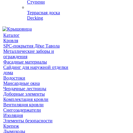
Ступени
Террасная доска
Decking
Каталог
Кровля
SPC-покрытия Дёке Тавола
Металлические заборы и
ограждения
Фасадные материалы
Сайдинг для наружной отделки
дома
Водостоки
Мансардные окна
Чердачные лестницы
Доборные элементы
Комплектация кровли
Вентиляция кровли
Снегозадержатели
Изоляция
Элементы безопасности
Крепеж
Дымоходы