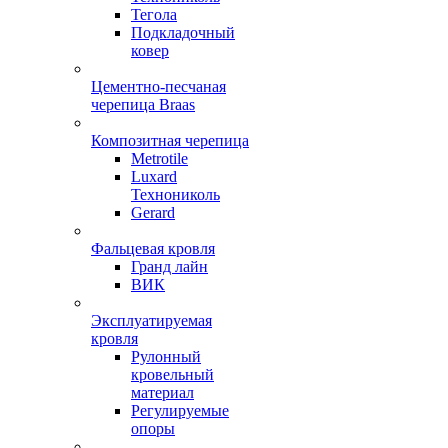
Тегола
Подкладочный
ковер
Цементно-песчаная
черепица Braas
Композитная черепица
Metrotile
Luxard
Технониколь
Gerard
Фальцевая кровля
Гранд лайн
ВИК
Эксплуатируемая
кровля
Рулонный
кровельный
материал
Регулируемые
опоры