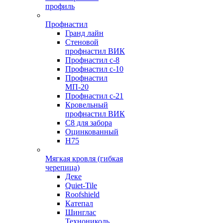
профиль
Профнастил
Гранд лайн
Стеновой
профнастил ВИК
Профнастил с-8
Профнастил с-10
Профнастил
МП-20
Профнастил с-21
Кровельный
профнастил ВИК
С8 для забора
Оцинкованный
Н75
Мягкая кровля (гибкая
черепица)
Деке
Quiet-Tile
Roofshield
Катепал
Шинглас
Технониколь