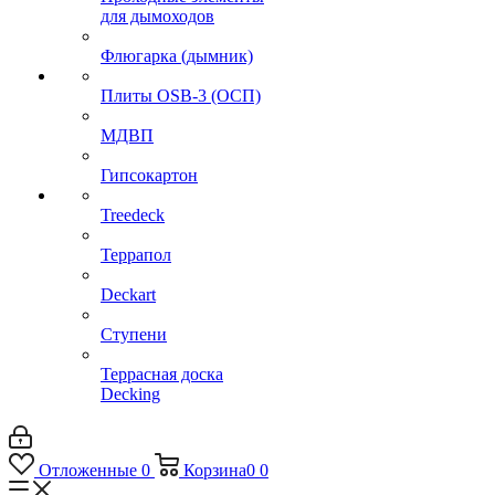
для дымоходов
Флюгарка (дымник)
Плиты OSB-3 (ОСП)
МДВП
Гипсокартон
Treedeck
Террапол
Deckart
Ступени
Террасная доска
Decking
Отложенные
0
Корзина
0
0