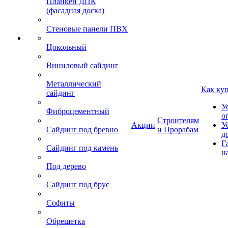
Планкен ДПК
(фасадная доска)
Стеновые панели ПВХ
Цокольный
Виниловый сайдинг
Металлический
Как ку
сайдинг
У
Фиброцементный
о
Строителям
Акции
У
Сайдинг под бревно
и Прорабам
д
Г
Сайдинг под камень
н
Под дерево
Сайдинг под брус
Софиты
Обрешетка