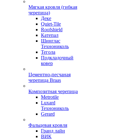
Мягкая кровля (гибкая
черепица)
Деке
Quiet-Tile
Roofshield
Катепал
Шинглас
Технониколь
Тегола
Подкладочный
ковер
Цементно-песчаная
черепица Braas
Композитная черепица
Metrotile
Luxard
Технониколь
Gerard
Фальцевая кровля
Гранд лайн
ВИК