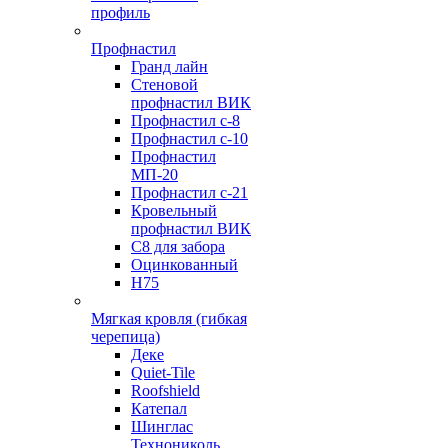
профиль
Профнастил
Гранд лайн
Стеновой
профнастил ВИК
Профнастил с-8
Профнастил с-10
Профнастил
МП-20
Профнастил с-21
Кровельный
профнастил ВИК
С8 для забора
Оцинкованный
Н75
Мягкая кровля (гибкая
черепица)
Деке
Quiet-Tile
Roofshield
Катепал
Шинглас
Технониколь