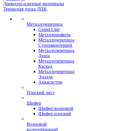
Древесно-плитные материалы
Террасная доска ДПК
Металлочерепица
Grand Line
Металлпрофиль
Металлочерепица
Супермонтеррей
Металлочерепица
Дюна
Металлочерепица
Каскад
Металлочерепица
Эллада
Аквасистем
Плоский лист
Шифер
Шифер волновой
Шифер плоский
Волновой
волнообразный