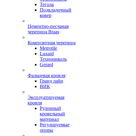
Тегола
Подкладочный
ковер
Цементно-песчаная
черепица Braas
Композитная черепица
Metrotile
Luxard
Технониколь
Gerard
Фальцевая кровля
Гранд лайн
ВИК
Эксплуатируемая
кровля
Рулонный
кровельный
материал
Регулируемые
опоры