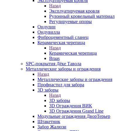
Эксплуатируемая кровля
Назад
Эксплуатируемая кровля
Рулонный кровельный материал
Регулируемые опоры
Ондулин
Ондувилла
Фиброцементный сланец
Керамическая черепица
Назад
Керамическая черепица
Braas
SPC-покрытия Дёке Тавола
Металлические заборы и ограждения
Назад
Металлические заборы и ограждения
Профнастил для забора
3D заборы
Назад
3D заборы
3D Ограждения ВИК
3D Ограждения Grand Line
Модульные ограждения ДворТерьер
Штакетник
Забор Жалюзи