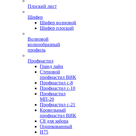
Плоский лист
Шифер
Шифер волновой
Шифер плоский
Волновой
волнообразный
профиль
Профнастил
Гранд лайн
Стеновой
профнастил ВИК
Профнастил с-8
Профнастил с-10
Профнастил
МП-20
Профнастил с-21
Кровельный
профнастил ВИК
С8 для забора
Оцинкованный
Н75