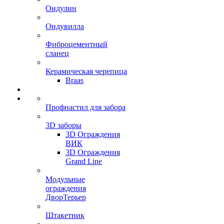
Ондулин
Ондувилла
Фиброцементный
сланец
Керамическая черепица
Braas
Профнастил для забора
3D заборы
3D Ограждения
ВИК
3D Ограждения
Grand Line
Модульные
ограждения
ДворТерьер
Штакетник