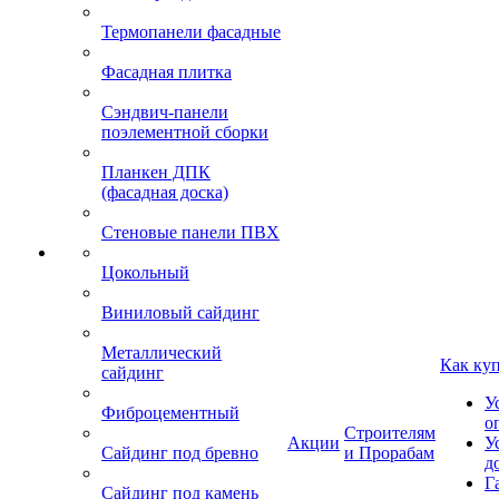
Термопанели фасадные
Фасадная плитка
Сэндвич-панели
поэлементной сборки
Планкен ДПК
(фасадная доска)
Стеновые панели ПВХ
Цокольный
Виниловый сайдинг
Металлический
Как ку
сайдинг
У
Фиброцементный
о
Строителям
Акции
У
Сайдинг под бревно
и Прорабам
д
Г
Сайдинг под камень