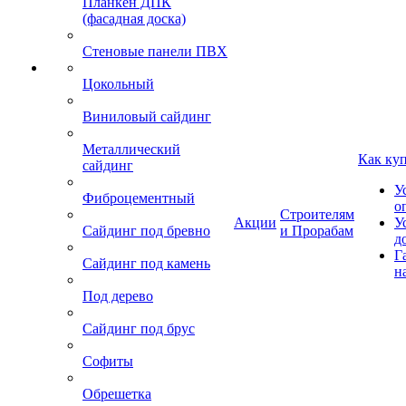
Планкен ДПК
(фасадная доска)
Стеновые панели ПВХ
Цокольный
Виниловый сайдинг
Металлический
Как ку
сайдинг
У
Фиброцементный
о
Строителям
Акции
У
Сайдинг под бревно
и Прорабам
д
Г
Сайдинг под камень
н
Под дерево
Сайдинг под брус
Софиты
Обрешетка