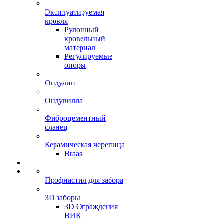
Эксплуатируемая
кровля
Рулонный
кровельный
материал
Регулируемые
опоры
Ондулин
Ондувилла
Фиброцементный
сланец
Керамическая черепица
Braas
Профнастил для забора
3D заборы
3D Ограждения
ВИК