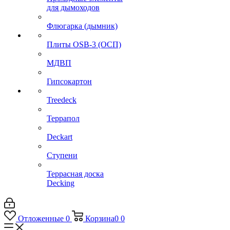
для дымоходов
Флюгарка (дымник)
Плиты OSB-3 (ОСП)
МДВП
Гипсокартон
Treedeck
Террапол
Deckart
Ступени
Террасная доска
Decking
Отложенные
0
Корзина
0
0