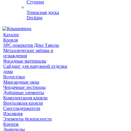
Ступени
Террасная доска
Decking
Каталог
Кровля
SPC-покрытия Дёке Тавола
Металлические заборы и
ограждения
Фасадные материалы
Сайдинг для наружной отделки
дома
Водостоки
Мансардные окна
Чердачные лестницы
Доборные элементы
Комплектация кровли
Вентиляция кровли
Снегозадержатели
Изоляция
Элементы безопасности
Крепеж
Дымоходы