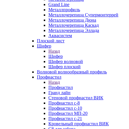
Grand Line
Металлпрофиль
Металлочерепица Супермонтеррей
Металлочерепица Дюна
Металлочерепица Каскад
Металлочерепица Эллада
Аквасистем
Плоский лист
Шифер
Назад
Шифер
Шифер волновой
Шифер плоский
Волновой волнообразный профиль
Профнастил
Назад
Профнастил
Гранд лайн
Стеновой профнастил ВИК
Профнастил с-8
Профнастил с-10
Профнастил МП-20
Профнастил с-21
Кровельный профнастил ВИК
С8 для забора