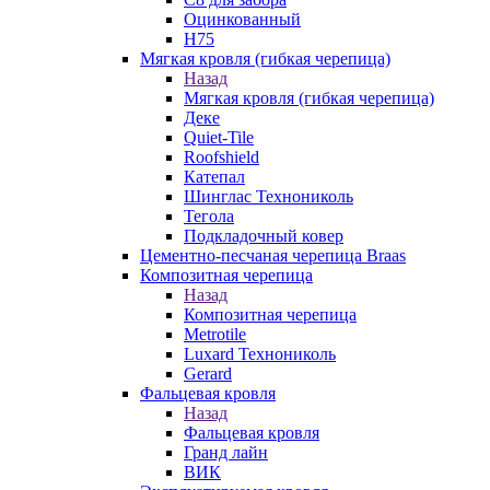
Оцинкованный
Н75
Мягкая кровля (гибкая черепица)
Назад
Мягкая кровля (гибкая черепица)
Деке
Quiet-Tile
Roofshield
Катепал
Шинглас Технониколь
Тегола
Подкладочный ковер
Цементно-песчаная черепица Braas
Композитная черепица
Назад
Композитная черепица
Metrotile
Luxard Технониколь
Gerard
Фальцевая кровля
Назад
Фальцевая кровля
Гранд лайн
ВИК