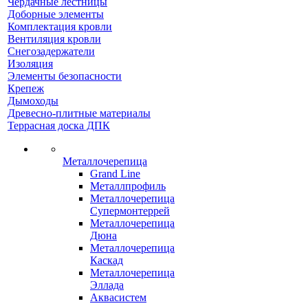
Чердачные лестницы
Доборные элементы
Комплектация кровли
Вентиляция кровли
Снегозадержатели
Изоляция
Элементы безопасности
Крепеж
Дымоходы
Древесно-плитные материалы
Террасная доска ДПК
Металлочерепица
Grand Line
Металлпрофиль
Металлочерепица
Супермонтеррей
Металлочерепица
Дюна
Металлочерепица
Каскад
Металлочерепица
Эллада
Аквасистем