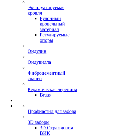
Эксплуатируемая
кровля
Рулонный
кровельный
материал
Регулируемые
опоры
Ондулин
Ондувилла
Фиброцементный
сланец
Керамическая черепица
Braas
Профнастил для забора
3D заборы
3D Ограждения
ВИК