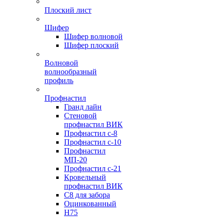
Плоский лист
Шифер
Шифер волновой
Шифер плоский
Волновой
волнообразный
профиль
Профнастил
Гранд лайн
Стеновой
профнастил ВИК
Профнастил с-8
Профнастил с-10
Профнастил
МП-20
Профнастил с-21
Кровельный
профнастил ВИК
С8 для забора
Оцинкованный
Н75