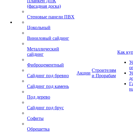
Планкен ДПК
(фасадная доска)
Стеновые панели ПВХ
Цокольный
Виниловый сайдинг
Металлический
Как ку
сайдинг
У
Фиброцементный
о
Строителям
Акции
У
Сайдинг под бревно
и Прорабам
д
Г
Сайдинг под камень
н
Под дерево
Сайдинг под брус
Софиты
Обрешетка