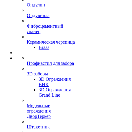
Ондулин
Ондувилла
Фиброцементный
сланец
Керамическая черепица
Braas
Профнастил для забора
3D заборы
3D Ограждения
ВИК
3D Ограждения
Grand Line
Модульные
ограждения
ДворТерьер
Штакетник