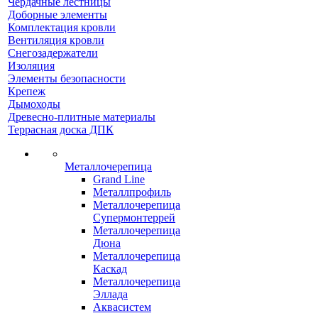
Чердачные лестницы
Доборные элементы
Комплектация кровли
Вентиляция кровли
Снегозадержатели
Изоляция
Элементы безопасности
Крепеж
Дымоходы
Древесно-плитные материалы
Террасная доска ДПК
Металлочерепица
Grand Line
Металлпрофиль
Металлочерепица
Супермонтеррей
Металлочерепица
Дюна
Металлочерепица
Каскад
Металлочерепица
Эллада
Аквасистем