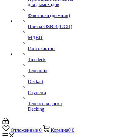
для дымоходов
Флюгарка (дымник)
Плиты OSB-3 (ОСП)
МДВП
Гипсокартон
Treedeck
Террапол
Deckart
Ступени
Террасная доска
Decking
Отложенные
0
Корзина
0
0