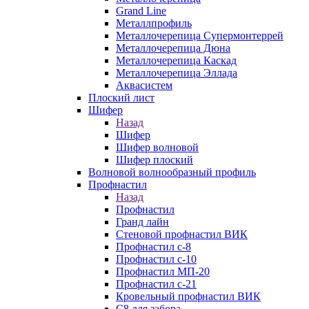
Grand Line
Металлпрофиль
Металлочерепица Супермонтеррей
Металлочерепица Дюна
Металлочерепица Каскад
Металлочерепица Эллада
Аквасистем
Плоский лист
Шифер
Назад
Шифер
Шифер волновой
Шифер плоский
Волновой волнообразный профиль
Профнастил
Назад
Профнастил
Гранд лайн
Стеновой профнастил ВИК
Профнастил с-8
Профнастил с-10
Профнастил МП-20
Профнастил с-21
Кровельный профнастил ВИК
С8 для забора