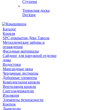
Ступени
Террасная доска
Decking
Каталог
Кровля
SPC-покрытия Дёке Тавола
Металлические заборы и
ограждения
Фасадные материалы
Сайдинг для наружной отделки
дома
Водостоки
Мансардные окна
Чердачные лестницы
Доборные элементы
Комплектация кровли
Вентиляция кровли
Снегозадержатели
Изоляция
Элементы безопасности
Крепеж
Дымоходы