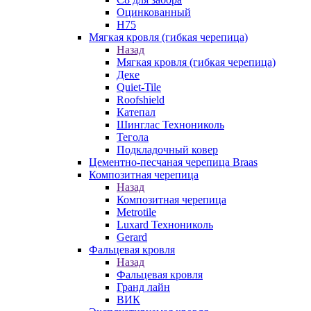
Оцинкованный
Н75
Мягкая кровля (гибкая черепица)
Назад
Мягкая кровля (гибкая черепица)
Деке
Quiet-Tile
Roofshield
Катепал
Шинглас Технониколь
Тегола
Подкладочный ковер
Цементно-песчаная черепица Braas
Композитная черепица
Назад
Композитная черепица
Metrotile
Luxard Технониколь
Gerard
Фальцевая кровля
Назад
Фальцевая кровля
Гранд лайн
ВИК