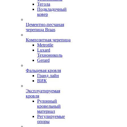
Тегола
Подкладочный
ковер
Цементно-песчаная
черепица Braas
Композитная черепица
Metrotile
Luxard
Технониколь
Gerard
Фальцевая кровля
Гранд лайн
ВИК
Эксплуатируемая
кровля
Рулонный
кровельный
материал
Регулируемые
опоры