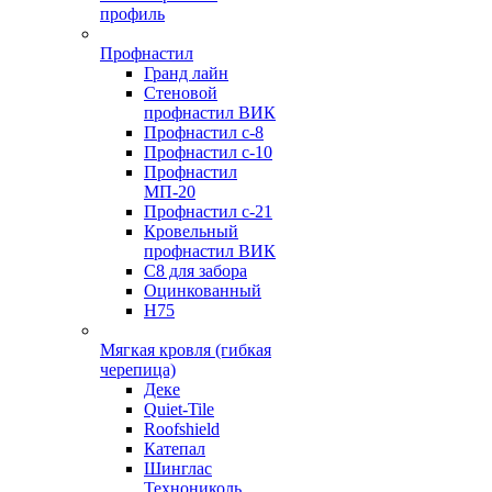
профиль
Профнастил
Гранд лайн
Стеновой
профнастил ВИК
Профнастил с-8
Профнастил с-10
Профнастил
МП-20
Профнастил с-21
Кровельный
профнастил ВИК
С8 для забора
Оцинкованный
Н75
Мягкая кровля (гибкая
черепица)
Деке
Quiet-Tile
Roofshield
Катепал
Шинглас
Технониколь