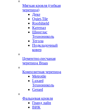
Мягкая кровля (гибкая
черепица)
Деке
Quiet-Tile
Roofshield
Катепал
Шинглас
Технониколь
Тегола
Подкладочный
ковер
Цементно-песчаная
черепица Braas
Композитная черепица
Metrotile
Luxard
Технониколь
Gerard
Фальцевая кровля
Гранд лайн
ВИК