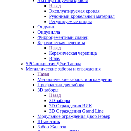
Эксплуатируемая кровля
Назад
Эксплуатируемая кровля
Рулонный кровельный материал
Регулируемые опоры
Ондулин
Ондувилла
Фиброцементный сланец
Керамическая черепица
Назад
Керамическая черепица
Braas
SPC-покрытия Дёке Тавола
Металлические заборы и ограждения
Назад
Металлические заборы и ограждения
Профнастил для забора
3D заборы
Назад
3D заборы
3D Ограждения ВИК
3D Ограждения Grand Line
Модульные ограждения ДворТерьер
Штакетник
Забор Жалюзи