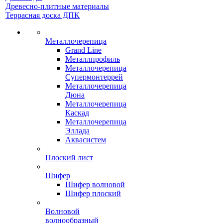
Древесно-плитные материалы
Террасная доска ДПК
Металлочерепица
Grand Line
Металлпрофиль
Металлочерепица
Супермонтеррей
Металлочерепица
Дюна
Металлочерепица
Каскад
Металлочерепица
Эллада
Аквасистем
Плоский лист
Шифер
Шифер волновой
Шифер плоский
Волновой
волнообразный