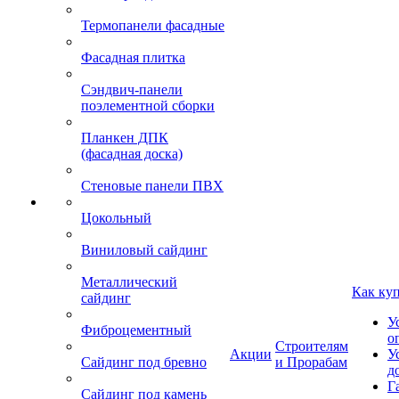
Термопанели фасадные
Фасадная плитка
Сэндвич-панели
поэлементной сборки
Планкен ДПК
(фасадная доска)
Стеновые панели ПВХ
Цокольный
Виниловый сайдинг
Металлический
Как ку
сайдинг
У
Фиброцементный
о
Строителям
Акции
У
Сайдинг под бревно
и Прорабам
д
Г
Сайдинг под камень