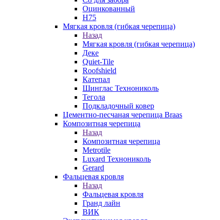
Оцинкованный
Н75
Мягкая кровля (гибкая черепица)
Назад
Мягкая кровля (гибкая черепица)
Деке
Quiet-Tile
Roofshield
Катепал
Шинглас Технониколь
Тегола
Подкладочный ковер
Цементно-песчаная черепица Braas
Композитная черепица
Назад
Композитная черепица
Metrotile
Luxard Технониколь
Gerard
Фальцевая кровля
Назад
Фальцевая кровля
Гранд лайн
ВИК