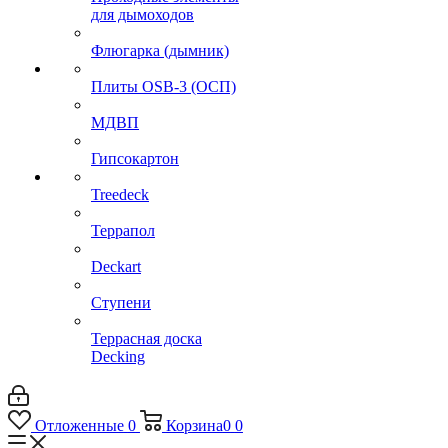
для дымоходов
Флюгарка (дымник)
Плиты OSB-3 (ОСП)
МДВП
Гипсокартон
Treedeck
Террапол
Deckart
Ступени
Террасная доска
Decking
Отложенные
0
Корзина
0
0