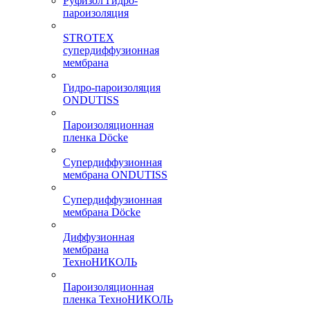
Руфизол Гидро-
пароизоляция
STROTEX
супердиффузионная
мембрана
Гидро-пароизоляция
ONDUTISS
Пароизоляционная
пленка Döcke
Супердиффузионная
мембрана ONDUTISS
Супердиффузионная
мембрана Döcke
Диффузионная
мембрана
ТехноНИКОЛЬ
Пароизоляционная
пленка ТехноНИКОЛЬ