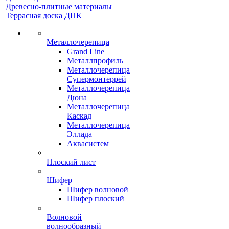
Древесно-плитные материалы
Террасная доска ДПК
Металлочерепица
Grand Line
Металлпрофиль
Металлочерепица
Супермонтеррей
Металлочерепица
Дюна
Металлочерепица
Каскад
Металлочерепица
Эллада
Аквасистем
Плоский лист
Шифер
Шифер волновой
Шифер плоский
Волновой
волнообразный