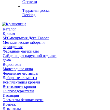
Ступени
Террасная доска
Decking
Каталог
Кровля
SPC-покрытия Дёке Тавола
Металлические заборы и
ограждения
Фасадные материалы
Сайдинг для наружной отделки
дома
Водостоки
Мансардные окна
Чердачные лестницы
Доборные элементы
Комплектация кровли
Вентиляция кровли
Снегозадержатели
Изоляция
Элементы безопасности
Крепеж
Дымоходы