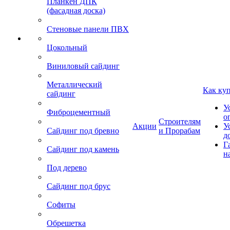
Планкен ДПК
(фасадная доска)
Стеновые панели ПВХ
Цокольный
Виниловый сайдинг
Металлический
Как ку
сайдинг
У
Фиброцементный
о
Строителям
Акции
У
Сайдинг под бревно
и Прорабам
д
Г
Сайдинг под камень
н
Под дерево
Сайдинг под брус
Софиты
Обрешетка