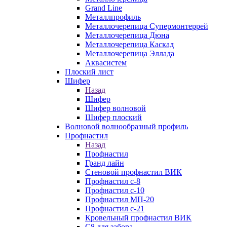
Grand Line
Металлпрофиль
Металлочерепица Супермонтеррей
Металлочерепица Дюна
Металлочерепица Каскад
Металлочерепица Эллада
Аквасистем
Плоский лист
Шифер
Назад
Шифер
Шифер волновой
Шифер плоский
Волновой волнообразный профиль
Профнастил
Назад
Профнастил
Гранд лайн
Стеновой профнастил ВИК
Профнастил с-8
Профнастил с-10
Профнастил МП-20
Профнастил с-21
Кровельный профнастил ВИК
С8 для забора