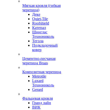
Мягкая кровля (гибкая
черепица)
Деке
Quiet-Tile
Roofshield
Катепал
Шинглас
Технониколь
Тегола
Подкладочный
ковер
Цементно-песчаная
черепица Braas
Композитная черепица
Metrotile
Luxard
Технониколь
Gerard
Фальцевая кровля
Гранд лайн
ВИК