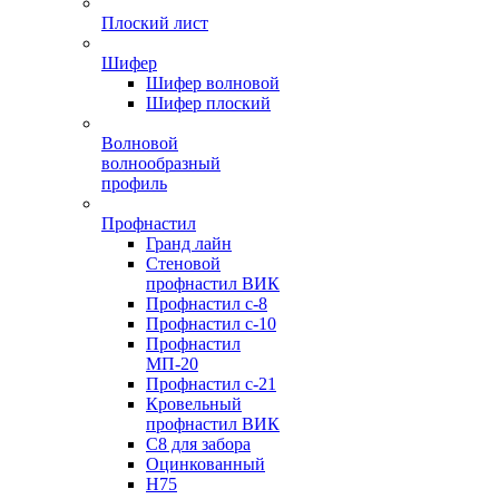
Плоский лист
Шифер
Шифер волновой
Шифер плоский
Волновой
волнообразный
профиль
Профнастил
Гранд лайн
Стеновой
профнастил ВИК
Профнастил с-8
Профнастил с-10
Профнастил
МП-20
Профнастил с-21
Кровельный
профнастил ВИК
С8 для забора
Оцинкованный
Н75