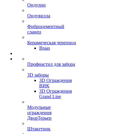
Ондулин
Ондувилла
Фиброцементный
сланец
Керамическая черепица
Braas
Профнастил для забора
3D заборы
3D Ограждения
ВИК
3D Ограждения
Grand Line
Модульные
ограждения
ДворТерьер
Штакетник