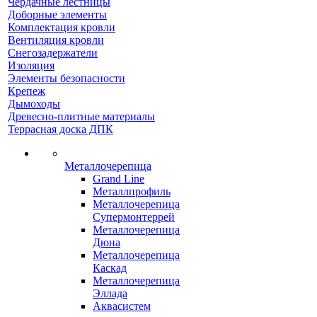
Чердачные лестницы
Доборные элементы
Комплектация кровли
Вентиляция кровли
Снегозадержатели
Изоляция
Элементы безопасности
Крепеж
Дымоходы
Древесно-плитные материалы
Террасная доска ДПК
Металлочерепица
Grand Line
Металлпрофиль
Металлочерепица
Супермонтеррей
Металлочерепица
Дюна
Металлочерепица
Каскад
Металлочерепица
Эллада
Аквасистем