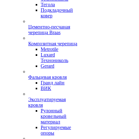
Тегола
Подкладочный
ковер
Цементно-песчаная
черепица Braas
Композитная черепица
Metrotile
Luxard
Технониколь
Gerard
Фальцевая кровля
Гранд лайн
ВИК
Эксплуатируемая
кровля
Рулонный
кровельный
материал
Регулируемые
опоры