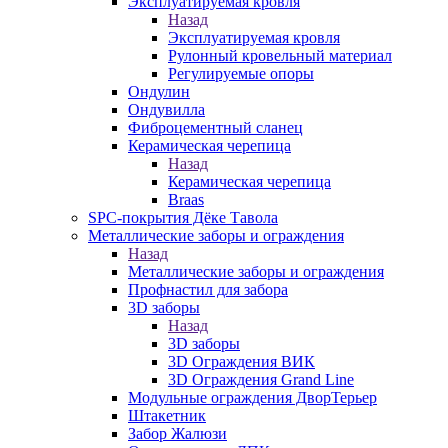
Эксплуатируемая кровля
Назад
Эксплуатируемая кровля
Рулонный кровельный материал
Регулируемые опоры
Ондулин
Ондувилла
Фиброцементный сланец
Керамическая черепица
Назад
Керамическая черепица
Braas
SPC-покрытия Дёке Тавола
Металлические заборы и ограждения
Назад
Металлические заборы и ограждения
Профнастил для забора
3D заборы
Назад
3D заборы
3D Ограждения ВИК
3D Ограждения Grand Line
Модульные ограждения ДворТерьер
Штакетник
Забор Жалюзи