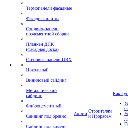
Термопанели фасадные
Фасадная плитка
Сэндвич-панели
поэлементной сборки
Планкен ДПК
(фасадная доска)
Стеновые панели ПВХ
Цокольный
Виниловый сайдинг
Металлический
Как ку
сайдинг
У
Фиброцементный
о
Строителям
Акции
У
Сайдинг под бревно
и Прорабам
д
Г
Сайдинг под камень