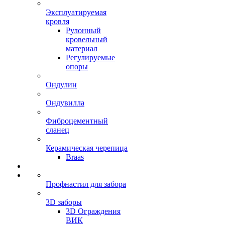
Эксплуатируемая
кровля
Рулонный
кровельный
материал
Регулируемые
опоры
Ондулин
Ондувилла
Фиброцементный
сланец
Керамическая черепица
Braas
Профнастил для забора
3D заборы
3D Ограждения
ВИК