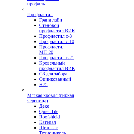
профиль
Профнастил
Гранд лайн
Стеновой
профнастил ВИК
Профнастил с-8
Профнастил с-10
Профнастил
МП-20
Профнастил с-21
Кровельный
профнастил ВИК
С8 для забора
Оцинкованный
Н75
Мягкая кровля (гибкая
черепица)
Деке
Quiet-Tile
Roofshield
Катепал
Шинглас
Технониколь