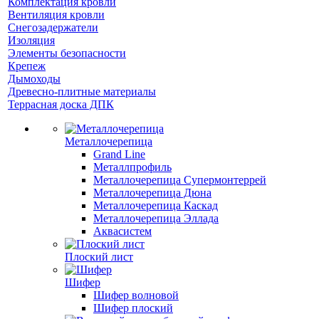
Комплектация кровли
Вентиляция кровли
Снегозадержатели
Изоляция
Элементы безопасности
Крепеж
Дымоходы
Древесно-плитные материалы
Террасная доска ДПК
Металлочерепица
Grand Line
Металлпрофиль
Металлочерепица Супермонтеррей
Металлочерепица Дюна
Металлочерепица Каскад
Металлочерепица Эллада
Аквасистем
Плоский лист
Шифер
Шифер волновой
Шифер плоский