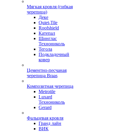
Мягкая кровля (гибкая
черепица)
Деке
Quiet-Tile
Roofshield
Катепал
Шинглас
Технониколь
Тегола
Подкладочный
ковер
Цементно-песчаная
черепица Braas
Композитная черепица
Metrotile
Luxard
Технониколь
Gerard
Фальцевая кровля
Гранд лайн
ВИК