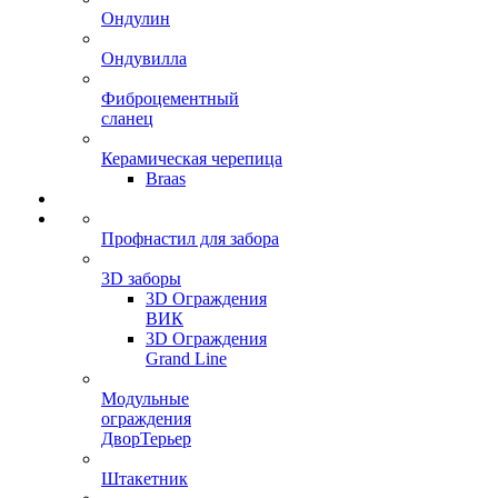
Ондулин
Ондувилла
Фиброцементный
сланец
Керамическая черепица
Braas
Профнастил для забора
3D заборы
3D Ограждения
ВИК
3D Ограждения
Grand Line
Модульные
ограждения
ДворТерьер
Штакетник