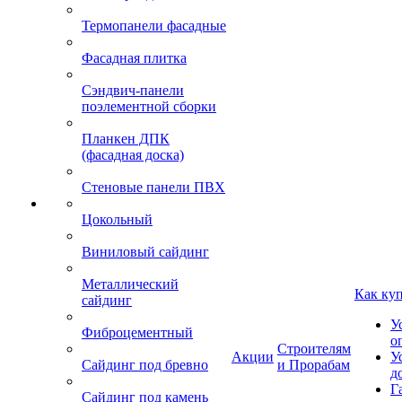
Термопанели фасадные
Фасадная плитка
Сэндвич-панели
поэлементной сборки
Планкен ДПК
(фасадная доска)
Стеновые панели ПВХ
Цокольный
Виниловый сайдинг
Металлический
Как ку
сайдинг
У
Фиброцементный
о
Строителям
Акции
У
Сайдинг под бревно
и Прорабам
д
Г
Сайдинг под камень