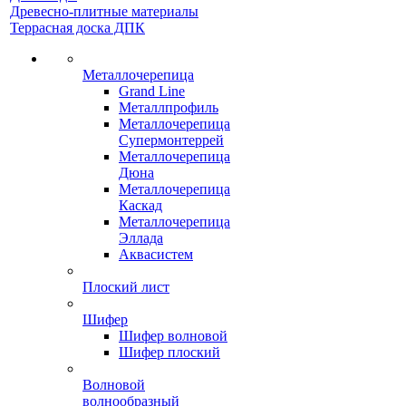
Древесно-плитные материалы
Террасная доска ДПК
Металлочерепица
Grand Line
Металлпрофиль
Металлочерепица
Супермонтеррей
Металлочерепица
Дюна
Металлочерепица
Каскад
Металлочерепица
Эллада
Аквасистем
Плоский лист
Шифер
Шифер волновой
Шифер плоский
Волновой
волнообразный