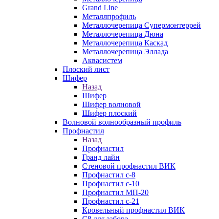
Grand Line
Металлпрофиль
Металлочерепица Супермонтеррей
Металлочерепица Дюна
Металлочерепица Каскад
Металлочерепица Эллада
Аквасистем
Плоский лист
Шифер
Назад
Шифер
Шифер волновой
Шифер плоский
Волновой волнообразный профиль
Профнастил
Назад
Профнастил
Гранд лайн
Стеновой профнастил ВИК
Профнастил с-8
Профнастил с-10
Профнастил МП-20
Профнастил с-21
Кровельный профнастил ВИК
С8 для забора