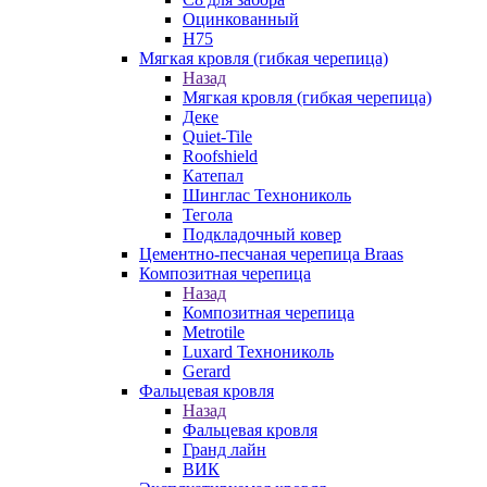
Оцинкованный
Н75
Мягкая кровля (гибкая черепица)
Назад
Мягкая кровля (гибкая черепица)
Деке
Quiet-Tile
Roofshield
Катепал
Шинглас Технониколь
Тегола
Подкладочный ковер
Цементно-песчаная черепица Braas
Композитная черепица
Назад
Композитная черепица
Metrotile
Luxard Технониколь
Gerard
Фальцевая кровля
Назад
Фальцевая кровля
Гранд лайн
ВИК