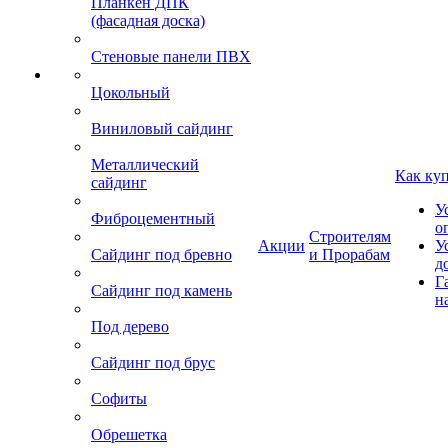
Планкен ДПК
(фасадная доска)
Стеновые панели ПВХ
Цокольный
Виниловый сайдинг
Металлический
Как ку
сайдинг
У
Фиброцементный
о
Строителям
Акции
У
Сайдинг под бревно
и Прорабам
д
Г
Сайдинг под камень
н
Под дерево
Сайдинг под брус
Софиты
Обрешетка