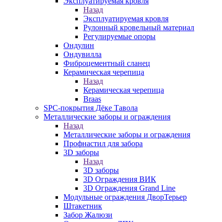
Эксплуатируемая кровля
Назад
Эксплуатируемая кровля
Рулонный кровельный материал
Регулируемые опоры
Ондулин
Ондувилла
Фиброцементный сланец
Керамическая черепица
Назад
Керамическая черепица
Braas
SPC-покрытия Дёке Тавола
Металлические заборы и ограждения
Назад
Металлические заборы и ограждения
Профнастил для забора
3D заборы
Назад
3D заборы
3D Ограждения ВИК
3D Ограждения Grand Line
Модульные ограждения ДворТерьер
Штакетник
Забор Жалюзи