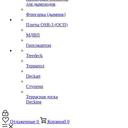
для дымоходов
Флюгарка (дымник)
Плиты OSB-3 (ОСП)
МДВП
Гипсокартон
Treedeck
Террапол
Deckart
Ступени
Террасная доска
Decking
Отложенные
0
Корзина
0
0