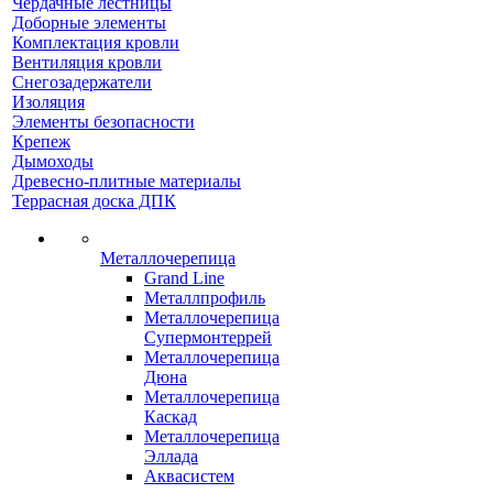
Чердачные лестницы
Доборные элементы
Комплектация кровли
Вентиляция кровли
Снегозадержатели
Изоляция
Элементы безопасности
Крепеж
Дымоходы
Древесно-плитные материалы
Террасная доска ДПК
Металлочерепица
Grand Line
Металлпрофиль
Металлочерепица
Супермонтеррей
Металлочерепица
Дюна
Металлочерепица
Каскад
Металлочерепица
Эллада
Аквасистем