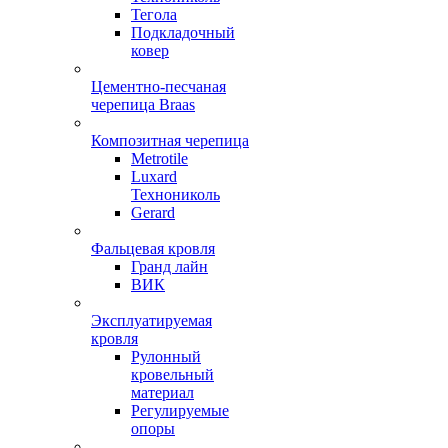
Тегола
Подкладочный
ковер
Цементно-песчаная
черепица Braas
Композитная черепица
Metrotile
Luxard
Технониколь
Gerard
Фальцевая кровля
Гранд лайн
ВИК
Эксплуатируемая
кровля
Рулонный
кровельный
материал
Регулируемые
опоры