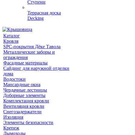
Ступени
Террасная доска
Decking
Каталог
Кровля
SPC-покрытия Дёке Тавола
Металлические заборы и
ограждения
Фасадные материалы
Сайдинг для наружной отделки
дома
Водостоки
Мансардные окна
Чердачные лестницы
Доборные элементы
Комплектация кровли
Вентиляция кровли
Снегозадержатели
Изоляция
Элементы безопасности
Крепеж
Дымоходы