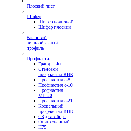
Плоский лист
Шифер
Шифер волновой
Шифер плоский
Волновой
волнообразный
профиль
Профнастил
Гранд лайн
Стеновой
профнастил ВИК
Профнастил с-8
Профнастил с-10
Профнастил
МП-20
Профнастил с-21
Кровельный
профнастил ВИК
С8 для забора
Оцинкованный
Н75