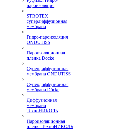
Руфизол Гидро-
пароизоляция
STROTEX
супердиффузионная
мембрана
Гидро-пароизоляция
ONDUTISS
Пароизоляционная
пленка Döcke
Супердиффузионная
мембрана ONDUTISS
Супердиффузионная
мембрана Döcke
Диффузионная
мембрана
ТехноНИКОЛЬ
Пароизоляционная
пленка ТехноНИКОЛЬ