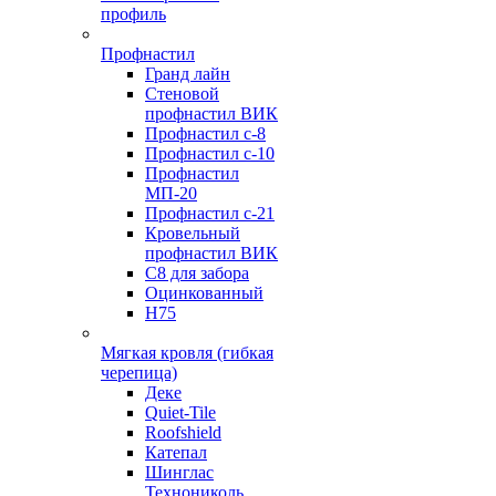
профиль
Профнастил
Гранд лайн
Стеновой
профнастил ВИК
Профнастил с-8
Профнастил с-10
Профнастил
МП-20
Профнастил с-21
Кровельный
профнастил ВИК
С8 для забора
Оцинкованный
Н75
Мягкая кровля (гибкая
черепица)
Деке
Quiet-Tile
Roofshield
Катепал
Шинглас
Технониколь