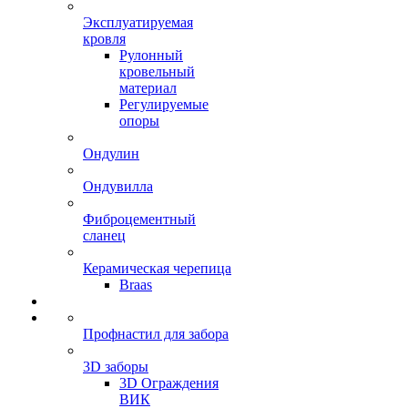
Эксплуатируемая
кровля
Рулонный
кровельный
материал
Регулируемые
опоры
Ондулин
Ондувилла
Фиброцементный
сланец
Керамическая черепица
Braas
Профнастил для забора
3D заборы
3D Ограждения
ВИК