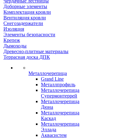
Чердачные лестницы
Доборные элементы
Комплектация кровли
Вентиляция кровли
Снегозадержатели
Изоляция
Элементы безопасности
Крепеж
Дымоходы
Древесно-плитные материалы
Террасная доска ДПК
Металлочерепица
Grand Line
Металлпрофиль
Металлочерепица
Супермонтеррей
Металлочерепица
Дюна
Металлочерепица
Каскад
Металлочерепица
Эллада
Аквасистем