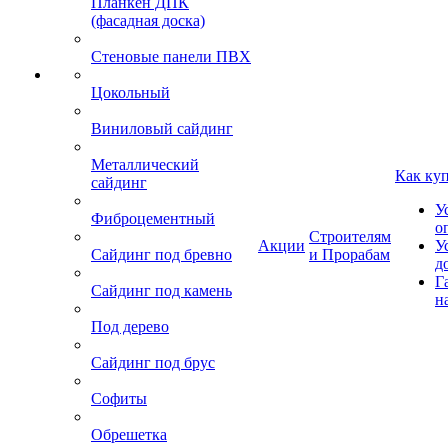
Планкен ДПК
(фасадная доска)
Стеновые панели ПВХ
Цокольный
Виниловый сайдинг
Металлический
Как ку
сайдинг
У
Фиброцементный
о
Строителям
Акции
У
Сайдинг под бревно
и Прорабам
д
Г
Сайдинг под камень
н
Под дерево
Сайдинг под брус
Софиты
Обрешетка