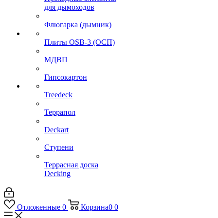
для дымоходов
Флюгарка (дымник)
Плиты OSB-3 (ОСП)
МДВП
Гипсокартон
Treedeck
Террапол
Deckart
Ступени
Террасная доска
Decking
Отложенные
0
Корзина
0
0