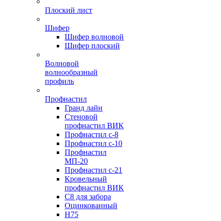
Плоский лист
Шифер
Шифер волновой
Шифер плоский
Волновой
волнообразный
профиль
Профнастил
Гранд лайн
Стеновой
профнастил ВИК
Профнастил с-8
Профнастил с-10
Профнастил
МП-20
Профнастил с-21
Кровельный
профнастил ВИК
С8 для забора
Оцинкованный
Н75