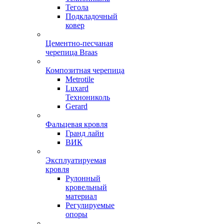
Тегола
Подкладочный
ковер
Цементно-песчаная
черепица Braas
Композитная черепица
Metrotile
Luxard
Технониколь
Gerard
Фальцевая кровля
Гранд лайн
ВИК
Эксплуатируемая
кровля
Рулонный
кровельный
материал
Регулируемые
опоры