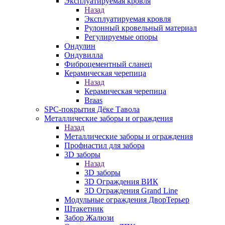
Эксплуатируемая кровля
Назад
Эксплуатируемая кровля
Рулонный кровельный материал
Регулируемые опоры
Ондулин
Ондувилла
Фиброцементный сланец
Керамическая черепица
Назад
Керамическая черепица
Braas
SPC-покрытия Дёке Тавола
Металлические заборы и ограждения
Назад
Металлические заборы и ограждения
Профнастил для забора
3D заборы
Назад
3D заборы
3D Ограждения ВИК
3D Ограждения Grand Line
Модульные ограждения ДворТерьер
Штакетник
Забор Жалюзи