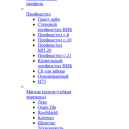
профиль
Профнастил
Гранд лайн
Стеновой
профнастил ВИК
Профнастил с-8
Профнастил с-10
Профнастил
МП-20
Профнастил с-21
Кровельный
профнастил ВИК
С8 для забора
Оцинкованный
Н75
Мягкая кровля (гибкая
черепица)
Деке
Quiet-Tile
Roofshield
Катепал
Шинглас
Технониколь