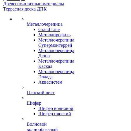
Древесно-плитные материалы
Террасная доска ДПК
Металлочерепица
Grand Line
Металлпрофиль
Металлочерепица
Супермонтеррей
Металлочерепица
Дюна
Металлочерепица
Каскад
Металлочерепица
Эллада
Аквасистем
Плоский лист
Шифер
Шифер волновой
Шифер плоский
Волновой
волнообразный