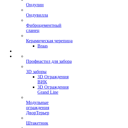
Ондулин
Ондувилла
Фиброцементный
сланец
Керамическая черепица
Braas
Профнастил для забора
3D заборы
3D Ограждения
ВИК
3D Ограждения
Grand Line
Модульные
ограждения
ДворТерьер
Штакетник