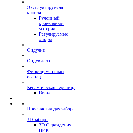
Эксплуатируемая
кровля
Рулонный
кровельный
материал
Регулируемые
опоры
Ондулин
Ондувилла
Фиброцементный
сланец
Керамическая черепица
Braas
Профнастил для забора
3D заборы
3D Ограждения
ВИК