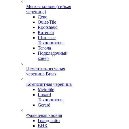
Мягкая кровля (гибкая
черепица)
Деке
Quiet-Tile
Roofshield
Катепал
Шинглас
Технониколь
Тегола
Подкладочный
ковер
Цементно-песчаная
черепица Braas
Композитная черепица
Metrotile
Luxard
Технониколь
Gerard
Фальцевая кровля
Гранд лайн
ВИК