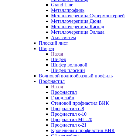
Grand Line
Металлпрофиль
Металлочерепица Супермонтеррей
Металлочерепица Дюна
Металлочерепица Каскад
Металлочерепица Эллада
Аквасистем
Плоский лист
Шифер
Назад
Шифер
Шифер волновой
Шифер плоский
Волновой волнообразный профиль
Профнастил
Назад
Профнастил
Гранд лайн
Стеновой профнастил ВИК
Профнастил с-8
Профнастил с-10
Профнастил МП-20
Профнастил с-21
Кровельный профнастил ВИК
С8 для забора