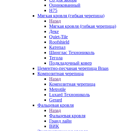
Оцинкованный
Н75
Мягкая кровля (гибкая черепица)
Назад
Мягкая кровля (гибкая черепица)
Деке
Quiet-Tile
Roofshield
Катепал
Шинглас Технониколь
Тегола
Подкладочный ковер
Цементно-песчаная черепица Braas
Композитная черепица
Назад
Композитная черепица
Metrotile
Luxard Технониколь
Gerard
Фальцевая кровля
Назад
Фальцевая кровля
Гранд лайн
ВИК