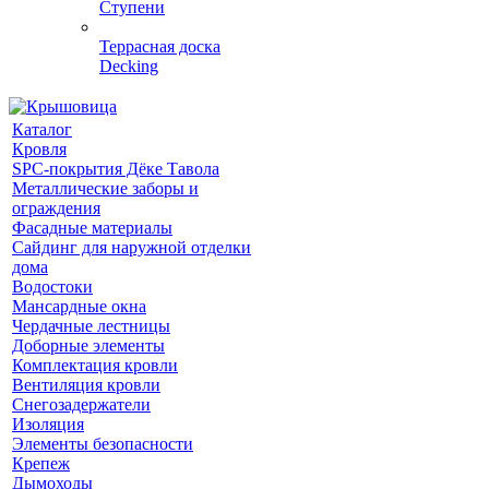
Ступени
Террасная доска
Decking
Каталог
Кровля
SPC-покрытия Дёке Тавола
Металлические заборы и
ограждения
Фасадные материалы
Сайдинг для наружной отделки
дома
Водостоки
Мансардные окна
Чердачные лестницы
Доборные элементы
Комплектация кровли
Вентиляция кровли
Снегозадержатели
Изоляция
Элементы безопасности
Крепеж
Дымоходы