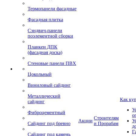
Термопанели фасадные
Фасадная плитка
Сэндвич-панели
поэлементной сборки
Планкен ДПК
(фасадная доска)
Стеновые панели ПВХ
Цокольный
Виниловый сайдинг
Металлический
Как ку
сайдинг
У
Фиброцементный
о
Строителям
Акции
У
Сайдинг под бревно
и Прорабам
д
Г
Сайдинг под камень