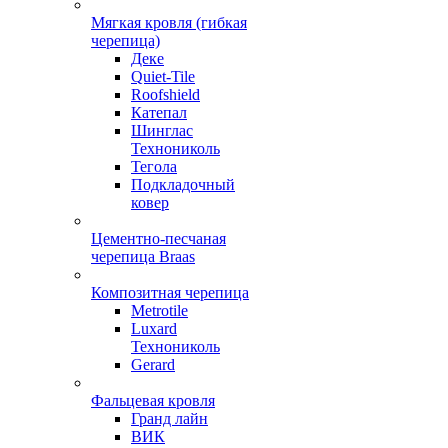
Мягкая кровля (гибкая
черепица)
Деке
Quiet-Tile
Roofshield
Катепал
Шинглас
Технониколь
Тегола
Подкладочный
ковер
Цементно-песчаная
черепица Braas
Композитная черепица
Metrotile
Luxard
Технониколь
Gerard
Фальцевая кровля
Гранд лайн
ВИК