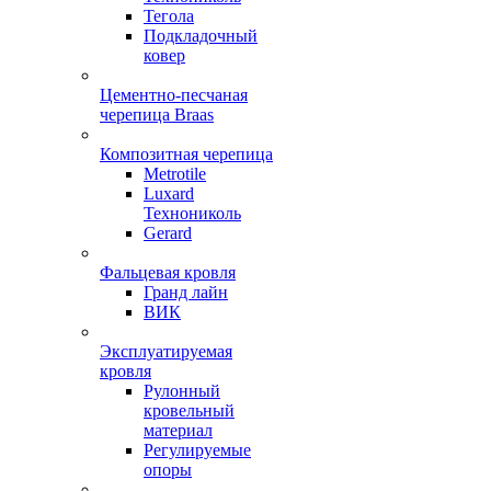
Тегола
Подкладочный
ковер
Цементно-песчаная
черепица Braas
Композитная черепица
Metrotile
Luxard
Технониколь
Gerard
Фальцевая кровля
Гранд лайн
ВИК
Эксплуатируемая
кровля
Рулонный
кровельный
материал
Регулируемые
опоры