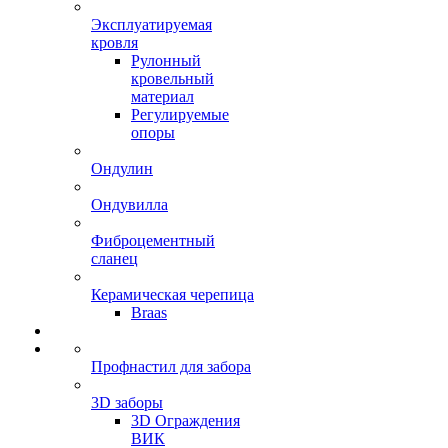
Эксплуатируемая
кровля
Рулонный
кровельный
материал
Регулируемые
опоры
Ондулин
Ондувилла
Фиброцементный
сланец
Керамическая черепица
Braas
Профнастил для забора
3D заборы
3D Ограждения
ВИК