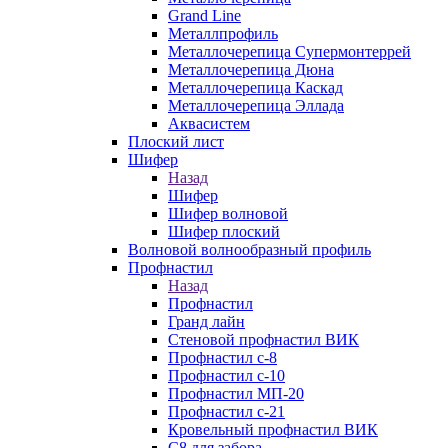
Grand Line
Металлпрофиль
Металлочерепица Супермонтеррей
Металлочерепица Дюна
Металлочерепица Каскад
Металлочерепица Эллада
Аквасистем
Плоский лист
Шифер
Назад
Шифер
Шифер волновой
Шифер плоский
Волновой волнообразный профиль
Профнастил
Назад
Профнастил
Гранд лайн
Стеновой профнастил ВИК
Профнастил с-8
Профнастил с-10
Профнастил МП-20
Профнастил с-21
Кровельный профнастил ВИК
С8 для забора