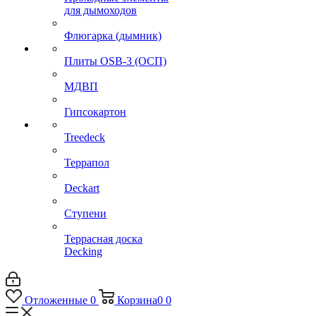
для дымоходов
Флюгарка (дымник)
Плиты OSB-3 (ОСП)
МДВП
Гипсокартон
Treedeck
Террапол
Deckart
Ступени
Террасная доска
Decking
Отложенные
0
Корзина
0
0