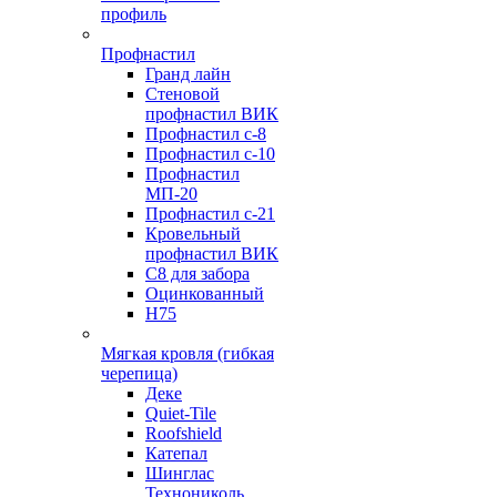
профиль
Профнастил
Гранд лайн
Стеновой
профнастил ВИК
Профнастил с-8
Профнастил с-10
Профнастил
МП-20
Профнастил с-21
Кровельный
профнастил ВИК
С8 для забора
Оцинкованный
Н75
Мягкая кровля (гибкая
черепица)
Деке
Quiet-Tile
Roofshield
Катепал
Шинглас
Технониколь