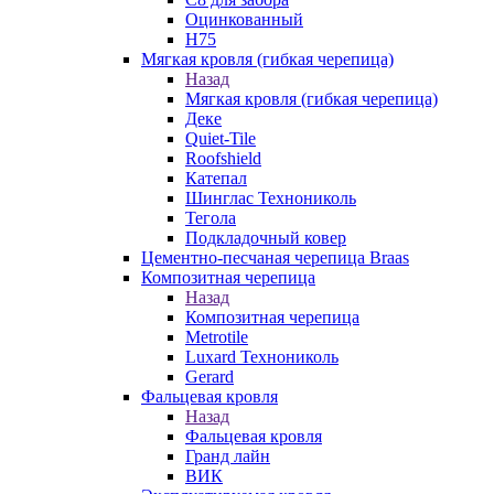
Оцинкованный
Н75
Мягкая кровля (гибкая черепица)
Назад
Мягкая кровля (гибкая черепица)
Деке
Quiet-Tile
Roofshield
Катепал
Шинглас Технониколь
Тегола
Подкладочный ковер
Цементно-песчаная черепица Braas
Композитная черепица
Назад
Композитная черепица
Metrotile
Luxard Технониколь
Gerard
Фальцевая кровля
Назад
Фальцевая кровля
Гранд лайн
ВИК