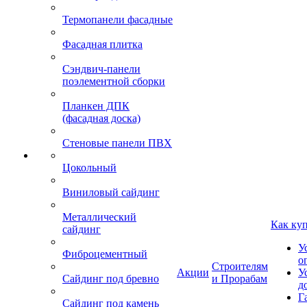
Термопанели фасадные
Фасадная плитка
Сэндвич-панели
поэлементной сборки
Планкен ДПК
(фасадная доска)
Стеновые панели ПВХ
Цокольный
Виниловый сайдинг
Металлический
Как ку
сайдинг
У
Фиброцементный
о
Строителям
Акции
У
Сайдинг под бревно
и Прорабам
д
Г
Сайдинг под камень