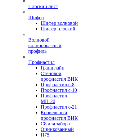
Плоский лист
Шифер
Шифер волновой
Шифер плоский
Волновой
волнообразный
профиль
Профнастил
Гранд лайн
Стеновой
профнастил ВИК
Профнастил с-8
Профнастил с-10
Профнастил
МП-20
Профнастил с-21
Кровельный
профнастил ВИК
С8 для забора
Оцинкованный
Н75