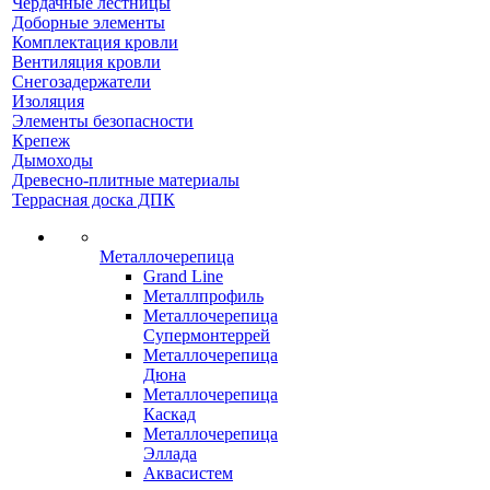
Чердачные лестницы
Доборные элементы
Комплектация кровли
Вентиляция кровли
Снегозадержатели
Изоляция
Элементы безопасности
Крепеж
Дымоходы
Древесно-плитные материалы
Террасная доска ДПК
Металлочерепица
Grand Line
Металлпрофиль
Металлочерепица
Супермонтеррей
Металлочерепица
Дюна
Металлочерепица
Каскад
Металлочерепица
Эллада
Аквасистем