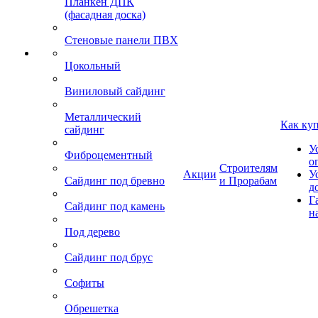
Планкен ДПК
(фасадная доска)
Стеновые панели ПВХ
Цокольный
Виниловый сайдинг
Металлический
Как ку
сайдинг
У
Фиброцементный
о
Строителям
Акции
У
Сайдинг под бревно
и Прорабам
д
Г
Сайдинг под камень
н
Под дерево
Сайдинг под брус
Софиты
Обрешетка