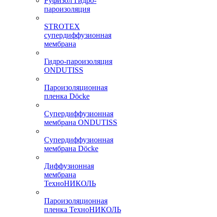
Руфизол Гидро-
пароизоляция
STROTEX
супердиффузионная
мембрана
Гидро-пароизоляция
ONDUTISS
Пароизоляционная
пленка Döcke
Супердиффузионная
мембрана ONDUTISS
Супердиффузионная
мембрана Döcke
Диффузионная
мембрана
ТехноНИКОЛЬ
Пароизоляционная
пленка ТехноНИКОЛЬ