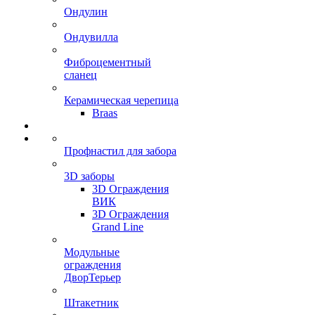
Ондулин
Ондувилла
Фиброцементный
сланец
Керамическая черепица
Braas
Профнастил для забора
3D заборы
3D Ограждения
ВИК
3D Ограждения
Grand Line
Модульные
ограждения
ДворТерьер
Штакетник