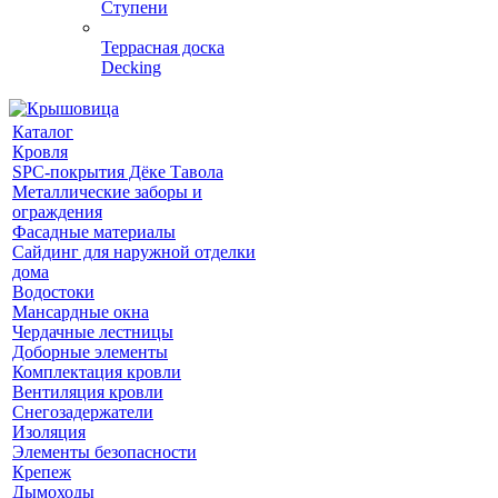
Ступени
Террасная доска
Decking
Каталог
Кровля
SPC-покрытия Дёке Тавола
Металлические заборы и
ограждения
Фасадные материалы
Сайдинг для наружной отделки
дома
Водостоки
Мансардные окна
Чердачные лестницы
Доборные элементы
Комплектация кровли
Вентиляция кровли
Снегозадержатели
Изоляция
Элементы безопасности
Крепеж
Дымоходы