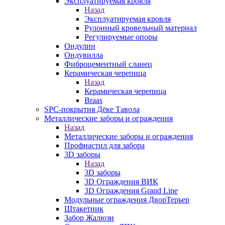
Эксплуатируемая кровля
Назад
Эксплуатируемая кровля
Рулонный кровельный материал
Регулируемые опоры
Ондулин
Ондувилла
Фиброцементный сланец
Керамическая черепица
Назад
Керамическая черепица
Braas
SPC-покрытия Дёке Тавола
Металлические заборы и ограждения
Назад
Металлические заборы и ограждения
Профнастил для забора
3D заборы
Назад
3D заборы
3D Ограждения ВИК
3D Ограждения Grand Line
Модульные ограждения ДворТерьер
Штакетник
Забор Жалюзи