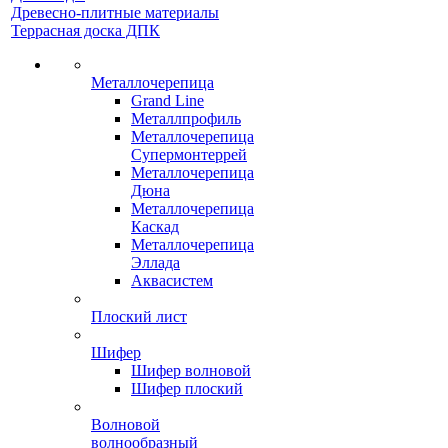
Древесно-плитные материалы
Террасная доска ДПК
Металлочерепица
Grand Line
Металлпрофиль
Металлочерепица
Супермонтеррей
Металлочерепица
Дюна
Металлочерепица
Каскад
Металлочерепица
Эллада
Аквасистем
Плоский лист
Шифер
Шифер волновой
Шифер плоский
Волновой
волнообразный