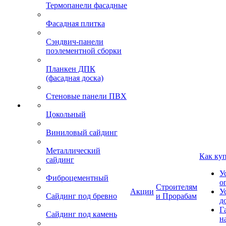
Термопанели фасадные
Фасадная плитка
Сэндвич-панели
поэлементной сборки
Планкен ДПК
(фасадная доска)
Стеновые панели ПВХ
Цокольный
Виниловый сайдинг
Металлический
Как ку
сайдинг
У
Фиброцементный
о
Строителям
Акции
У
Сайдинг под бревно
и Прорабам
д
Г
Сайдинг под камень
н