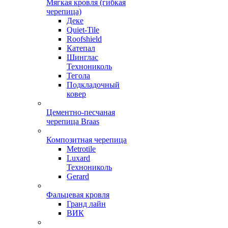
Мягкая кровля (гибкая
черепица)
Деке
Quiet-Tile
Roofshield
Катепал
Шинглас
Технониколь
Тегола
Подкладочный
ковер
Цементно-песчаная
черепица Braas
Композитная черепица
Metrotile
Luxard
Технониколь
Gerard
Фальцевая кровля
Гранд лайн
ВИК