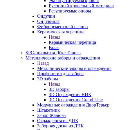
Эксплуатируемая кровля
Рулонный кровельный материал
Регулируемые опоры
Ондулин
Ондувилла
Фиброцементный сланец
Керамическая черепица
Назад
Керамическая черепица
Braas
SPC-покрытия Дёке Тавола
Металлические заборы и ограждения
Назад
Металлические заборы и ограждения
Профнастил для забора
3D заборы
Назад
3D заборы
3D Ограждения ВИК
3D Ограждения Grand Line
Модульные ограждения ДворТерьер
Штакетник
Забор Жалюзи
Ограждения из ДПК
Заборная доска из ДПК