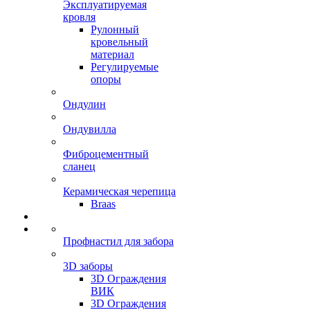
Эксплуатируемая
кровля
Рулонный
кровельный
материал
Регулируемые
опоры
Ондулин
Ондувилла
Фиброцементный
сланец
Керамическая черепица
Braas
Профнастил для забора
3D заборы
3D Ограждения
ВИК
3D Ограждения