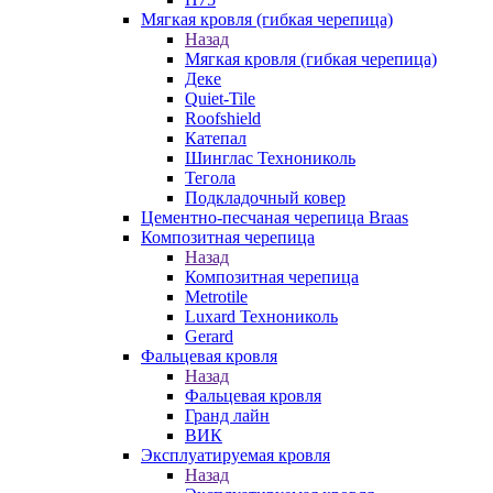
Мягкая кровля (гибкая черепица)
Назад
Мягкая кровля (гибкая черепица)
Деке
Quiet-Tile
Roofshield
Катепал
Шинглас Технониколь
Тегола
Подкладочный ковер
Цементно-песчаная черепица Braas
Композитная черепица
Назад
Композитная черепица
Metrotile
Luxard Технониколь
Gerard
Фальцевая кровля
Назад
Фальцевая кровля
Гранд лайн
ВИК
Эксплуатируемая кровля
Назад