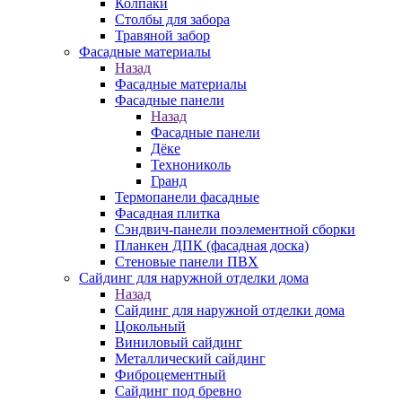
Колпаки
Столбы для забора
Травяной забор
Фасадные материалы
Назад
Фасадные материалы
Фасадные панели
Назад
Фасадные панели
Дёке
Технониколь
Гранд
Термопанели фасадные
Фасадная плитка
Сэндвич-панели поэлементной сборки
Планкен ДПК (фасадная доска)
Стеновые панели ПВХ
Сайдинг для наружной отделки дома
Назад
Сайдинг для наружной отделки дома
Цокольный
Виниловый сайдинг
Металлический сайдинг
Фиброцементный
Сайдинг под бревно