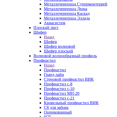
Металлочерепица Супермонтеррей
Металлочерепица Дюна
Металлочерепица Каскад
Металлочерепица Эллада
Аквасистем
Плоский лист
Шифер
Назад
Шифер
Шифер волновой
Шифер плоский
Волновой волнообразный профиль
Профнастил
Назад
Профнастил
Гранд лайн
Стеновой профнастил ВИК
Профнастил с-8
Профнастил с-10
Профнастил МП-20
Профнастил с-21
Кровельный профнастил ВИК
С8 для забора
Оцинкованный
Н75