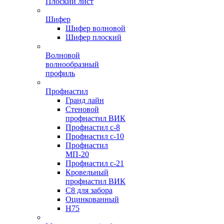
Плоский лист
Шифер
Шифер волновой
Шифер плоский
Волновой
волнообразный
профиль
Профнастил
Гранд лайн
Стеновой
профнастил ВИК
Профнастил с-8
Профнастил с-10
Профнастил
МП-20
Профнастил с-21
Кровельный
профнастил ВИК
С8 для забора
Оцинкованный
Н75