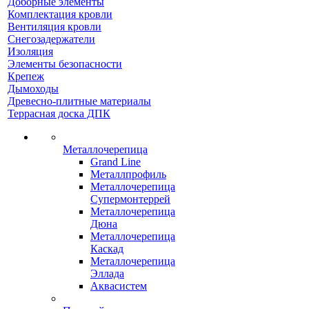
Доборные элементы
Комплектация кровли
Вентиляция кровли
Снегозадержатели
Изоляция
Элементы безопасности
Крепеж
Дымоходы
Древесно-плитные материалы
Террасная доска ДПК
Металлочерепица
Grand Line
Металлпрофиль
Металлочерепица
Супермонтеррей
Металлочерепица
Дюна
Металлочерепица
Каскад
Металлочерепица
Эллада
Аквасистем