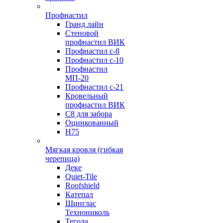
Профнастил
Гранд лайн
Стеновой
профнастил ВИК
Профнастил с-8
Профнастил с-10
Профнастил
МП-20
Профнастил с-21
Кровельный
профнастил ВИК
С8 для забора
Оцинкованный
Н75
Мягкая кровля (гибкая
черепица)
Деке
Quiet-Tile
Roofshield
Катепал
Шинглас
Технониколь
Тегола