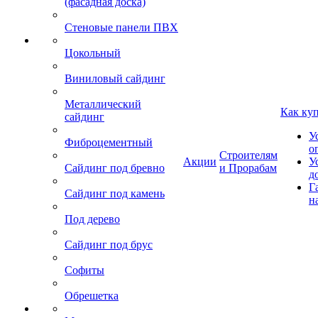
(фасадная доска)
Стеновые панели ПВХ
Цокольный
Виниловый сайдинг
Металлический
Как ку
сайдинг
У
Фиброцементный
о
Строителям
Акции
У
Сайдинг под бревно
и Прорабам
д
Г
Сайдинг под камень
н
Под дерево
Сайдинг под брус
Софиты
Обрешетка