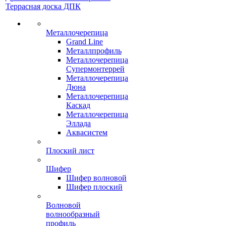
Террасная доска ДПК
Металлочерепица
Grand Line
Металлпрофиль
Металлочерепица
Супермонтеррей
Металлочерепица
Дюна
Металлочерепица
Каскад
Металлочерепица
Эллада
Аквасистем
Плоский лист
Шифер
Шифер волновой
Шифер плоский
Волновой
волнообразный
профиль