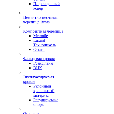
Подкладочный
ковер
Цементно-песчаная
черепица Braas
Композитная черепица
Metrotile
Luxard
Технониколь
Gerard
Фальцевая кровля
Гранд лайн
ВИК
Эксплуатируемая
кровля
Рулонный
кровельный
материал
Регулируемые
опоры
Ондулин