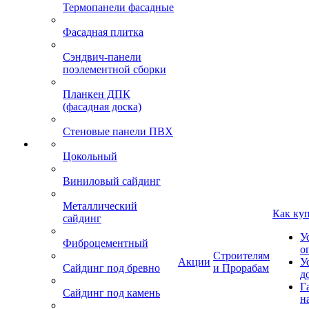
Термопанели фасадные
Фасадная плитка
Сэндвич-панели
поэлементной сборки
Планкен ДПК
(фасадная доска)
Стеновые панели ПВХ
Цокольный
Виниловый сайдинг
Металлический
Как ку
сайдинг
У
Фиброцементный
о
Строителям
Акции
У
Сайдинг под бревно
и Прорабам
д
Г
Сайдинг под камень
н