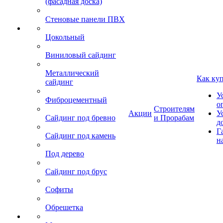
(фасадная доска)
Стеновые панели ПВХ
Цокольный
Виниловый сайдинг
Металлический
Как ку
сайдинг
У
Фиброцементный
о
Строителям
Акции
У
Сайдинг под бревно
и Прорабам
д
Г
Сайдинг под камень
н
Под дерево
Сайдинг под брус
Софиты
Обрешетка