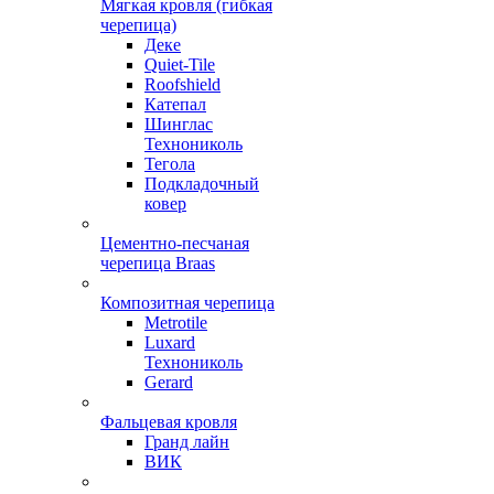
Мягкая кровля (гибкая
черепица)
Деке
Quiet-Tile
Roofshield
Катепал
Шинглас
Технониколь
Тегола
Подкладочный
ковер
Цементно-песчаная
черепица Braas
Композитная черепица
Metrotile
Luxard
Технониколь
Gerard
Фальцевая кровля
Гранд лайн
ВИК