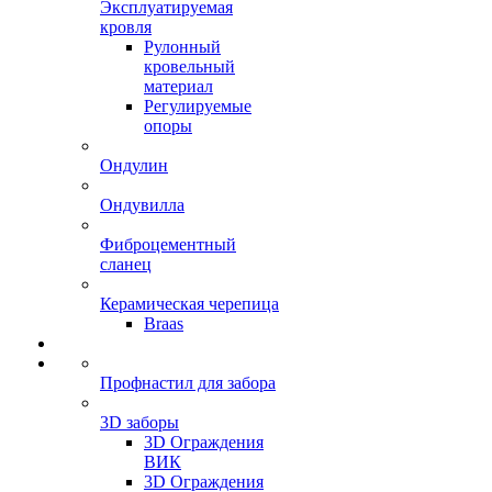
Эксплуатируемая
кровля
Рулонный
кровельный
материал
Регулируемые
опоры
Ондулин
Ондувилла
Фиброцементный
сланец
Керамическая черепица
Braas
Профнастил для забора
3D заборы
3D Ограждения
ВИК
3D Ограждения