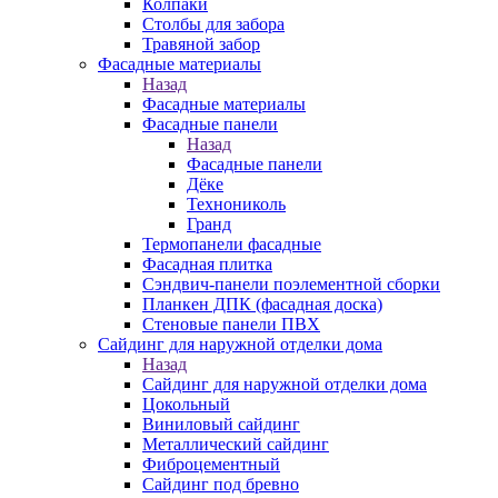
Колпаки
Столбы для забора
Травяной забор
Фасадные материалы
Назад
Фасадные материалы
Фасадные панели
Назад
Фасадные панели
Дёке
Технониколь
Гранд
Термопанели фасадные
Фасадная плитка
Сэндвич-панели поэлементной сборки
Планкен ДПК (фасадная доска)
Стеновые панели ПВХ
Сайдинг для наружной отделки дома
Назад
Сайдинг для наружной отделки дома
Цокольный
Виниловый сайдинг
Металлический сайдинг
Фиброцементный
Сайдинг под бревно