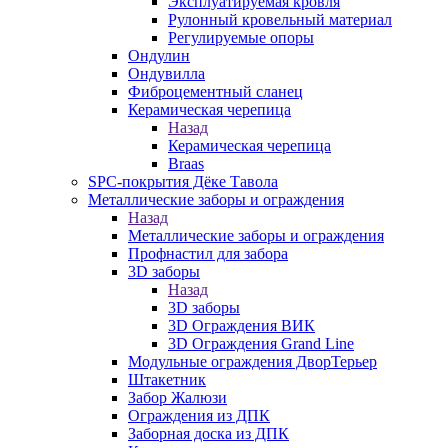
Эксплуатируемая кровля
Рулонный кровельный материал
Регулируемые опоры
Ондулин
Ондувилла
Фиброцементный сланец
Керамическая черепица
Назад
Керамическая черепица
Braas
SPC-покрытия Дёке Тавола
Металлические заборы и ограждения
Назад
Металлические заборы и ограждения
Профнастил для забора
3D заборы
Назад
3D заборы
3D Ограждения ВИК
3D Ограждения Grand Line
Модульные ограждения ДворТерьер
Штакетник
Забор Жалюзи
Ограждения из ДПК
Заборная доска из ДПК