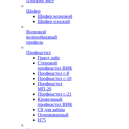
Плоский лист
Шифер
Шифер волновой
Шифер плоский
Волновой
волнообразный
профиль
Профнастил
Гранд лайн
Стеновой
профнастил ВИК
Профнастил с-8
Профнастил с-10
Профнастил
МП-20
Профнастил с-21
Кровельный
профнастил ВИК
С8 для забора
Оцинкованный
Н75