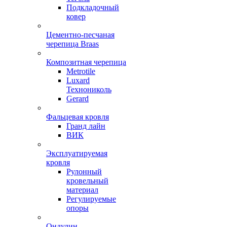
Подкладочный
ковер
Цементно-песчаная
черепица Braas
Композитная черепица
Metrotile
Luxard
Технониколь
Gerard
Фальцевая кровля
Гранд лайн
ВИК
Эксплуатируемая
кровля
Рулонный
кровельный
материал
Регулируемые
опоры
Ондулин