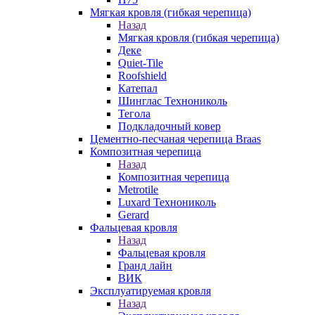
Мягкая кровля (гибкая черепица)
Назад
Мягкая кровля (гибкая черепица)
Деке
Quiet-Tile
Roofshield
Катепал
Шинглас Технониколь
Тегола
Подкладочный ковер
Цементно-песчаная черепица Braas
Композитная черепица
Назад
Композитная черепица
Metrotile
Luxard Технониколь
Gerard
Фальцевая кровля
Назад
Фальцевая кровля
Гранд лайн
ВИК
Эксплуатируемая кровля
Назад