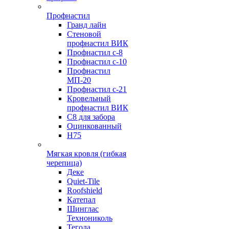
Профнастил
Гранд лайн
Стеновой
профнастил ВИК
Профнастил с-8
Профнастил с-10
Профнастил
МП-20
Профнастил с-21
Кровельный
профнастил ВИК
С8 для забора
Оцинкованный
Н75
Мягкая кровля (гибкая
черепица)
Деке
Quiet-Tile
Roofshield
Катепал
Шинглас
Технониколь
Тегола