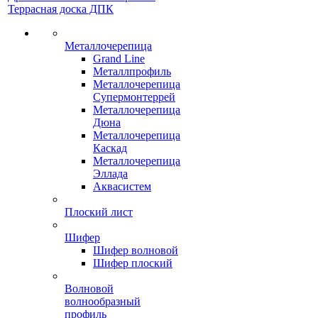
Террасная доска ДПК
Металлочерепица
Grand Line
Металлпрофиль
Металлочерепица
Супермонтеррей
Металлочерепица
Дюна
Металлочерепица
Каскад
Металлочерепица
Эллада
Аквасистем
Плоский лист
Шифер
Шифер волновой
Шифер плоский
Волновой
волнообразный
профиль