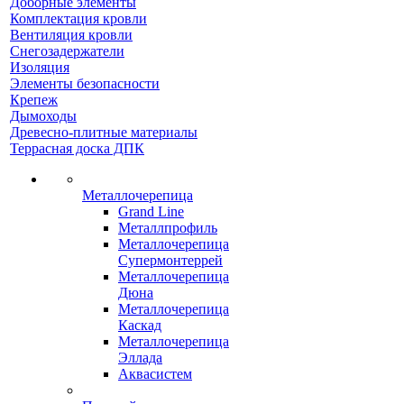
Доборные элементы
Комплектация кровли
Вентиляция кровли
Снегозадержатели
Изоляция
Элементы безопасности
Крепеж
Дымоходы
Древесно-плитные материалы
Террасная доска ДПК
Металлочерепица
Grand Line
Металлпрофиль
Металлочерепица
Супермонтеррей
Металлочерепица
Дюна
Металлочерепица
Каскад
Металлочерепица
Эллада
Аквасистем