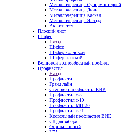
Металлочерепица Супермонтеррей
Металлочерепица Дюна
Металлочерепица Каскад
Металлочерепица Эллада
Аквасистем
Плоский лист
Шифер
Назад
Шифер
Шифер волновой
Шифер плоский
Волновой волнообразный профиль
Профнастил
Назад
Профнастил
Гранд лайн
Стеновой профнастил ВИК
Профнастил с-8
Профнастил с-10
Профнастил МП-20
Профнастил с-21
Кровельный профнастил ВИК
С8 для забора
Оцинкованный
Н75