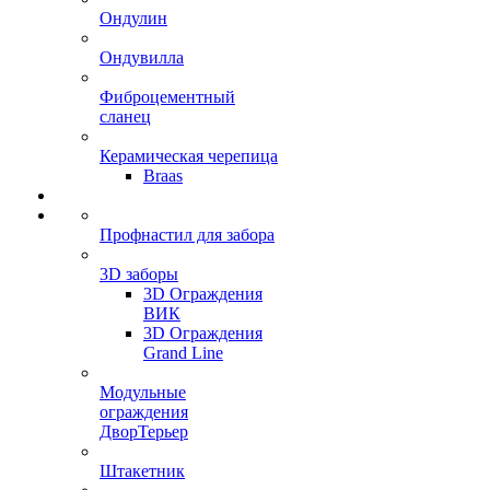
Ондулин
Ондувилла
Фиброцементный
сланец
Керамическая черепица
Braas
Профнастил для забора
3D заборы
3D Ограждения
ВИК
3D Ограждения
Grand Line
Модульные
ограждения
ДворТерьер
Штакетник