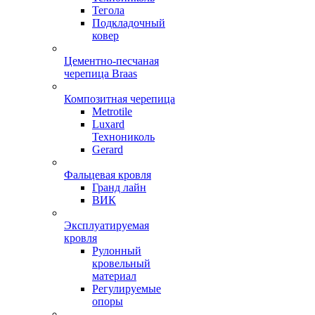
Тегола
Подкладочный
ковер
Цементно-песчаная
черепица Braas
Композитная черепица
Metrotile
Luxard
Технониколь
Gerard
Фальцевая кровля
Гранд лайн
ВИК
Эксплуатируемая
кровля
Рулонный
кровельный
материал
Регулируемые
опоры