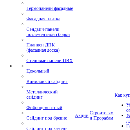
Термопанели фасадные
Фасадная плитка
Сэндвич-панели
поэлементной сборки
Планкен ДПК
(фасадная доска)
Стеновые панели ПВХ
Цокольный
Виниловый сайдинг
Металлический
Как ку
сайдинг
У
Фиброцементный
о
Строителям
Акции
У
Сайдинг под бревно
и Прорабам
д
Г
Сайдинг под камень