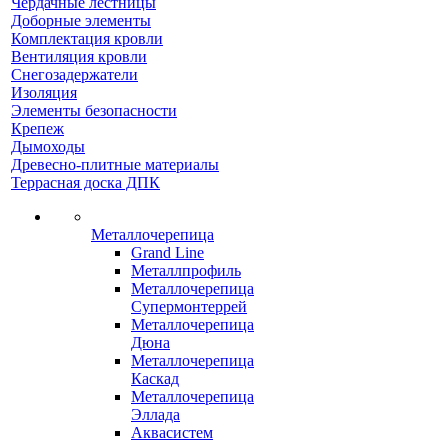
Чердачные лестницы
Доборные элементы
Комплектация кровли
Вентиляция кровли
Снегозадержатели
Изоляция
Элементы безопасности
Крепеж
Дымоходы
Древесно-плитные материалы
Террасная доска ДПК
Металлочерепица
Grand Line
Металлпрофиль
Металлочерепица
Супермонтеррей
Металлочерепица
Дюна
Металлочерепица
Каскад
Металлочерепица
Эллада
Аквасистем