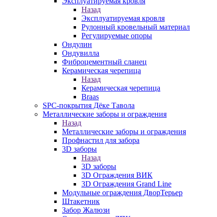
Эксплуатируемая кровля
Назад
Эксплуатируемая кровля
Рулонный кровельный материал
Регулируемые опоры
Ондулин
Ондувилла
Фиброцементный сланец
Керамическая черепица
Назад
Керамическая черепица
Braas
SPC-покрытия Дёке Тавола
Металлические заборы и ограждения
Назад
Металлические заборы и ограждения
Профнастил для забора
3D заборы
Назад
3D заборы
3D Ограждения ВИК
3D Ограждения Grand Line
Модульные ограждения ДворТерьер
Штакетник
Забор Жалюзи