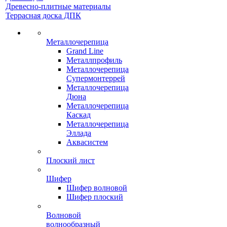
Древесно-плитные материалы
Террасная доска ДПК
Металлочерепица
Grand Line
Металлпрофиль
Металлочерепица
Супермонтеррей
Металлочерепица
Дюна
Металлочерепица
Каскад
Металлочерепица
Эллада
Аквасистем
Плоский лист
Шифер
Шифер волновой
Шифер плоский
Волновой
волнообразный