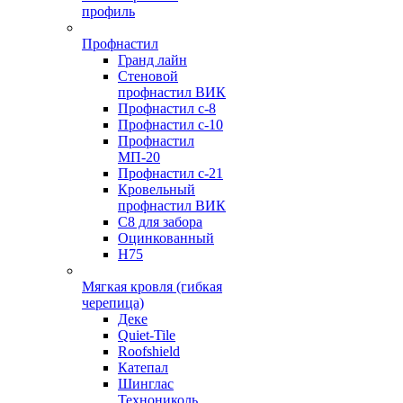
профиль
Профнастил
Гранд лайн
Стеновой
профнастил ВИК
Профнастил с-8
Профнастил с-10
Профнастил
МП-20
Профнастил с-21
Кровельный
профнастил ВИК
С8 для забора
Оцинкованный
Н75
Мягкая кровля (гибкая
черепица)
Деке
Quiet-Tile
Roofshield
Катепал
Шинглас
Технониколь