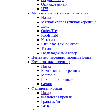
Оцинкованный
Н75
Мягкая кровля (гибкая черепица)
Назад
Мягкая кровля (гибкая черепица)
Деке
Quiet-Tile
Roofshield
Катепал
Шинглас Технониколь
Тегола
Подкладочный ковер
Цементно-песчаная черепица Braas
Композитная черепица
Назад
Композитная черепица
Metrotile
Luxard Технониколь
Gerard
Фальцевая кровля
Назад
Фальцевая кровля
Гранд лайн
ВИК