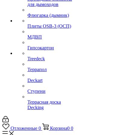
для дымоходов
Флюгарка (дымник)
Плиты OSB-3 (ОСП)
МДВП
Гипсокартон
Treedeck
Террапол
Deckart
Ступени
Террасная доска
Decking
Отложенные
0
Корзина
0
0