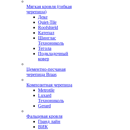
Мягкая кровля (гибкая
черепица)
Деке
Quiet-Tile
Roofshield
Катепал
Шинглас
Технониколь
Тегола
Подкладочный
ковер
Цементно-песчаная
черепица Braas
Композитная черепица
Metrotile
Luxard
Технониколь
Gerard
Фальцевая кровля
Гранд лайн
ВИК