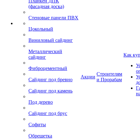
Планкен ДПК
(фасадная доска)
Стеновые панели ПВХ
Цокольный
Виниловый сайдинг
Металлический
Как ку
сайдинг
У
Фиброцементный
о
Строителям
Акции
У
Сайдинг под бревно
и Прорабам
д
Г
Сайдинг под камень
н
Под дерево
Сайдинг под брус
Софиты
Обрешетка