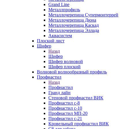
Grand Line
Металлпрофиль
Металлочерепица Супермонтеррей
Металлочерепица Дюна
Металлочерепица Каскад
Металлочерепица Эллада
Аквасистем
Плоский лист
Шифер
Назад
Шифер
Шифер волновой
Шифер плоский
Волновой волнообразный профиль
Профнастил
Назад
Профнастил
Гранд лайн
Стеновой профнастил ВИК
Профнастил с-8
Профнастил с-10
Профнастил МП-20
Профнастил с-21
Кровельный профнастил ВИК
С8 для забора