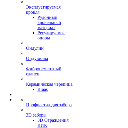
Эксплуатируемая
кровля
Рулонный
кровельный
материал
Регулируемые
опоры
Ондулин
Ондувилла
Фиброцементный
сланец
Керамическая черепица
Braas
Профнастил для забора
3D заборы
3D Ограждения
ВИК