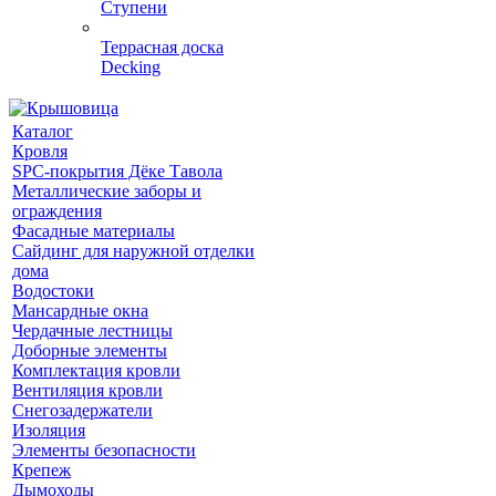
Ступени
Террасная доска
Decking
Каталог
Кровля
SPC-покрытия Дёке Тавола
Металлические заборы и
ограждения
Фасадные материалы
Сайдинг для наружной отделки
дома
Водостоки
Мансардные окна
Чердачные лестницы
Доборные элементы
Комплектация кровли
Вентиляция кровли
Снегозадержатели
Изоляция
Элементы безопасности
Крепеж
Дымоходы