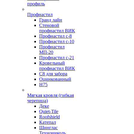
профиль
Профнастил
Гранд лайн
Стеновой
профнастил ВИК
Профнастил с-8
Профнастил с-10
Профнастил
МП-20
Профнастил с-21
Кровельный
профнастил ВИК
С8 для забора
Оцинкованный
Н75
Мягкая кровля (гибкая
черепица)
Деке
Quiet-Tile
Roofshield
Катепал
Шинглас
Технониколь