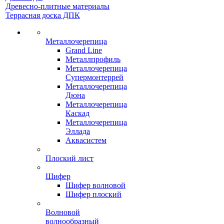
Древесно-плитные материалы
Террасная доска ДПК
Металлочерепица
Grand Line
Металлпрофиль
Металлочерепица
Супермонтеррей
Металлочерепица
Дюна
Металлочерепица
Каскад
Металлочерепица
Эллада
Аквасистем
Плоский лист
Шифер
Шифер волновой
Шифер плоский
Волновой
волнообразный