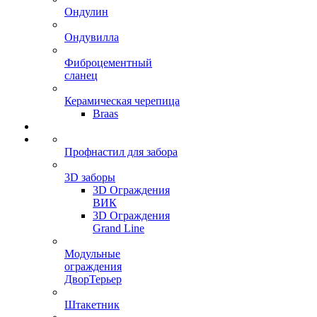
Ондулин
Ондувилла
Фиброцементный
сланец
Керамическая черепица
Braas
Профнастил для забора
3D заборы
3D Ограждения
ВИК
3D Ограждения
Grand Line
Модульные
ограждения
ДворТерьер
Штакетник