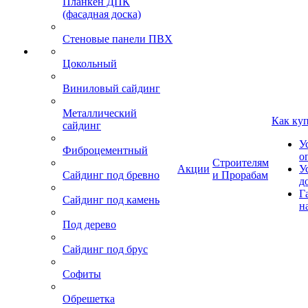
Планкен ДПК
(фасадная доска)
Стеновые панели ПВХ
Цокольный
Виниловый сайдинг
Металлический
Как ку
сайдинг
У
Фиброцементный
о
Строителям
Акции
У
Сайдинг под бревно
и Прорабам
д
Г
Сайдинг под камень
н
Под дерево
Сайдинг под брус
Софиты
Обрешетка