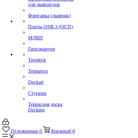
для дымоходов
Флюгарка (дымник)
Плиты OSB-3 (ОСП)
МДВП
Гипсокартон
Treedeck
Террапол
Deckart
Ступени
Террасная доска
Decking
Отложенные
0
Корзина
0
0