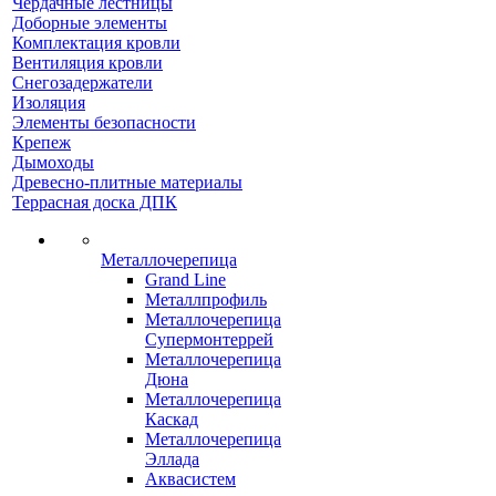
Чердачные лестницы
Доборные элементы
Комплектация кровли
Вентиляция кровли
Снегозадержатели
Изоляция
Элементы безопасности
Крепеж
Дымоходы
Древесно-плитные материалы
Террасная доска ДПК
Металлочерепица
Grand Line
Металлпрофиль
Металлочерепица
Супермонтеррей
Металлочерепица
Дюна
Металлочерепица
Каскад
Металлочерепица
Эллада
Аквасистем