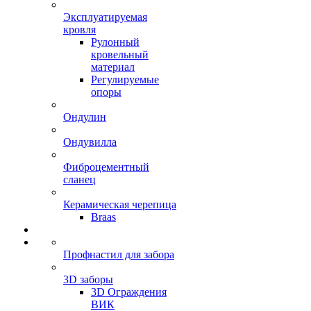
Эксплуатируемая
кровля
Рулонный
кровельный
материал
Регулируемые
опоры
Ондулин
Ондувилла
Фиброцементный
сланец
Керамическая черепица
Braas
Профнастил для забора
3D заборы
3D Ограждения
ВИК