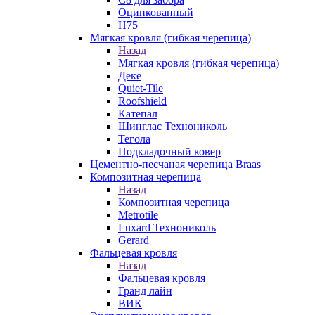
Оцинкованный
Н75
Мягкая кровля (гибкая черепица)
Назад
Мягкая кровля (гибкая черепица)
Деке
Quiet-Tile
Roofshield
Катепал
Шинглас Технониколь
Тегола
Подкладочный ковер
Цементно-песчаная черепица Braas
Композитная черепица
Назад
Композитная черепица
Metrotile
Luxard Технониколь
Gerard
Фальцевая кровля
Назад
Фальцевая кровля
Гранд лайн
ВИК