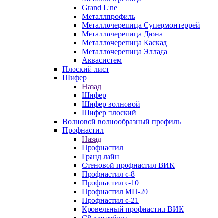
Grand Line
Металлпрофиль
Металлочерепица Супермонтеррей
Металлочерепица Дюна
Металлочерепица Каскад
Металлочерепица Эллада
Аквасистем
Плоский лист
Шифер
Назад
Шифер
Шифер волновой
Шифер плоский
Волновой волнообразный профиль
Профнастил
Назад
Профнастил
Гранд лайн
Стеновой профнастил ВИК
Профнастил с-8
Профнастил с-10
Профнастил МП-20
Профнастил с-21
Кровельный профнастил ВИК
С8 для забора