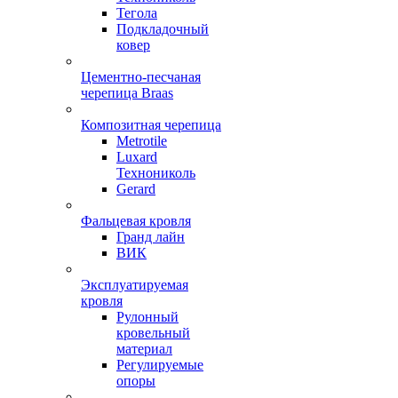
Тегола
Подкладочный
ковер
Цементно-песчаная
черепица Braas
Композитная черепица
Metrotile
Luxard
Технониколь
Gerard
Фальцевая кровля
Гранд лайн
ВИК
Эксплуатируемая
кровля
Рулонный
кровельный
материал
Регулируемые
опоры