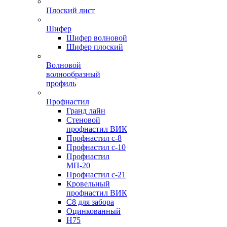
Плоский лист
Шифер
Шифер волновой
Шифер плоский
Волновой
волнообразный
профиль
Профнастил
Гранд лайн
Стеновой
профнастил ВИК
Профнастил с-8
Профнастил с-10
Профнастил
МП-20
Профнастил с-21
Кровельный
профнастил ВИК
С8 для забора
Оцинкованный
Н75