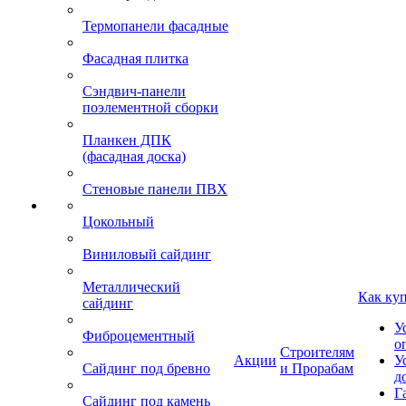
Термопанели фасадные
Фасадная плитка
Сэндвич-панели
поэлементной сборки
Планкен ДПК
(фасадная доска)
Стеновые панели ПВХ
Цокольный
Виниловый сайдинг
Металлический
Как ку
сайдинг
У
Фиброцементный
о
Строителям
Акции
У
Сайдинг под бревно
и Прорабам
д
Г
Сайдинг под камень