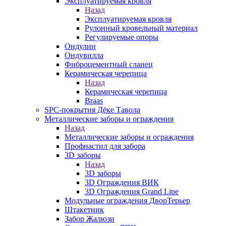
Эксплуатируемая кровля
Назад
Эксплуатируемая кровля
Рулонный кровельный материал
Регулируемые опоры
Ондулин
Ондувилла
Фиброцементный сланец
Керамическая черепица
Назад
Керамическая черепица
Braas
SPC-покрытия Дёке Тавола
Металлические заборы и ограждения
Назад
Металлические заборы и ограждения
Профнастил для забора
3D заборы
Назад
3D заборы
3D Ограждения ВИК
3D Ограждения Grand Line
Модульные ограждения ДворТерьер
Штакетник
Забор Жалюзи