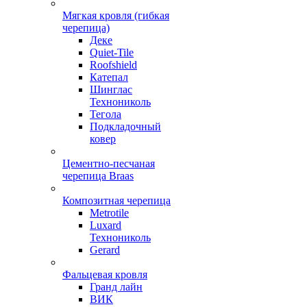
Мягкая кровля (гибкая
черепица)
Деке
Quiet-Tile
Roofshield
Катепал
Шинглас
Технониколь
Тегола
Подкладочный
ковер
Цементно-песчаная
черепица Braas
Композитная черепица
Metrotile
Luxard
Технониколь
Gerard
Фальцевая кровля
Гранд лайн
ВИК