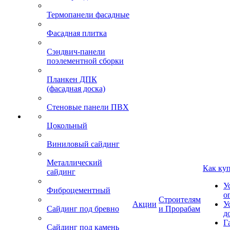
Термопанели фасадные
Фасадная плитка
Сэндвич-панели
поэлементной сборки
Планкен ДПК
(фасадная доска)
Стеновые панели ПВХ
Цокольный
Виниловый сайдинг
Металлический
Как ку
сайдинг
У
Фиброцементный
о
Строителям
Акции
У
Сайдинг под бревно
и Прорабам
д
Г
Сайдинг под камень