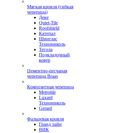
Мягкая кровля (гибкая
черепица)
Деке
Quiet-Tile
Roofshield
Катепал
Шинглас
Технониколь
Тегола
Подкладочный
ковер
Цементно-песчаная
черепица Braas
Композитная черепица
Metrotile
Luxard
Технониколь
Gerard
Фальцевая кровля
Гранд лайн
ВИК