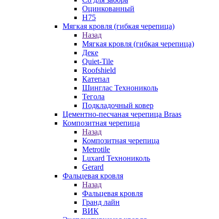
Оцинкованный
Н75
Мягкая кровля (гибкая черепица)
Назад
Мягкая кровля (гибкая черепица)
Деке
Quiet-Tile
Roofshield
Катепал
Шинглас Технониколь
Тегола
Подкладочный ковер
Цементно-песчаная черепица Braas
Композитная черепица
Назад
Композитная черепица
Metrotile
Luxard Технониколь
Gerard
Фальцевая кровля
Назад
Фальцевая кровля
Гранд лайн
ВИК