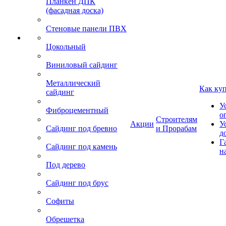
Планкен ДПК
(фасадная доска)
Стеновые панели ПВХ
Цокольный
Виниловый сайдинг
Металлический
Как ку
сайдинг
У
Фиброцементный
о
Строителям
Акции
У
Сайдинг под бревно
и Прорабам
д
Г
Сайдинг под камень
н
Под дерево
Сайдинг под брус
Софиты
Обрешетка