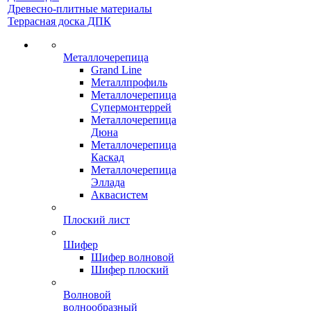
Древесно-плитные материалы
Террасная доска ДПК
Металлочерепица
Grand Line
Металлпрофиль
Металлочерепица
Супермонтеррей
Металлочерепица
Дюна
Металлочерепица
Каскад
Металлочерепица
Эллада
Аквасистем
Плоский лист
Шифер
Шифер волновой
Шифер плоский
Волновой
волнообразный