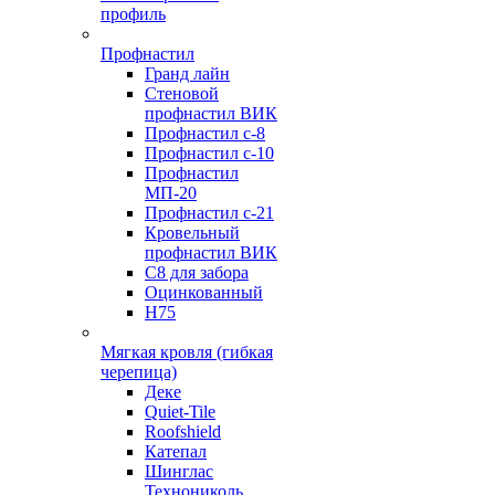
профиль
Профнастил
Гранд лайн
Стеновой
профнастил ВИК
Профнастил с-8
Профнастил с-10
Профнастил
МП-20
Профнастил с-21
Кровельный
профнастил ВИК
С8 для забора
Оцинкованный
Н75
Мягкая кровля (гибкая
черепица)
Деке
Quiet-Tile
Roofshield
Катепал
Шинглас
Технониколь