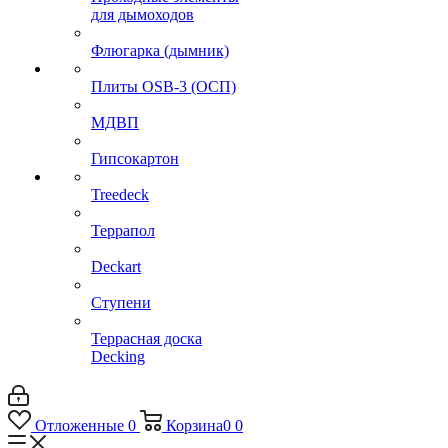
для дымоходов
Флюгарка (дымник)
Плиты OSB-3 (ОСП)
МДВП
Гипсокартон
Treedeck
Террапол
Deckart
Ступени
Террасная доска
Decking
Отложенные
0
Корзина
0
0