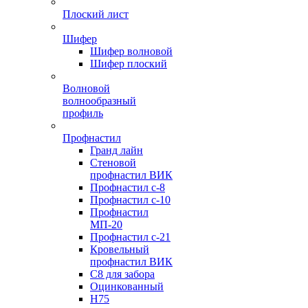
Плоский лист
Шифер
Шифер волновой
Шифер плоский
Волновой
волнообразный
профиль
Профнастил
Гранд лайн
Стеновой
профнастил ВИК
Профнастил с-8
Профнастил с-10
Профнастил
МП-20
Профнастил с-21
Кровельный
профнастил ВИК
С8 для забора
Оцинкованный
Н75