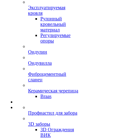
Эксплуатируемая
кровля
Рулонный
кровельный
материал
Регулируемые
опоры
Ондулин
Ондувилла
Фиброцементный
сланец
Керамическая черепица
Braas
Профнастил для забора
3D заборы
3D Ограждения
ВИК