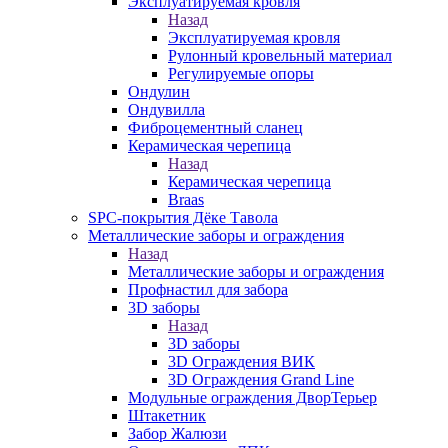
Эксплуатируемая кровля
Назад
Эксплуатируемая кровля
Рулонный кровельный материал
Регулируемые опоры
Ондулин
Ондувилла
Фиброцементный сланец
Керамическая черепица
Назад
Керамическая черепица
Braas
SPC-покрытия Дёке Тавола
Металлические заборы и ограждения
Назад
Металлические заборы и ограждения
Профнастил для забора
3D заборы
Назад
3D заборы
3D Ограждения ВИК
3D Ограждения Grand Line
Модульные ограждения ДворТерьер
Штакетник
Забор Жалюзи