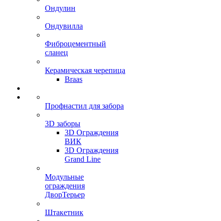
Ондулин
Ондувилла
Фиброцементный
сланец
Керамическая черепица
Braas
Профнастил для забора
3D заборы
3D Ограждения
ВИК
3D Ограждения
Grand Line
Модульные
ограждения
ДворТерьер
Штакетник