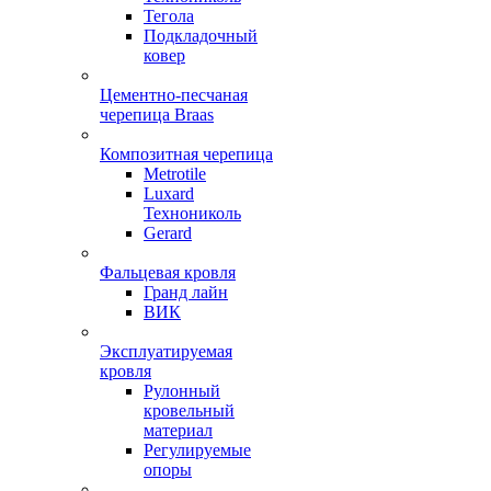
Тегола
Подкладочный
ковер
Цементно-песчаная
черепица Braas
Композитная черепица
Metrotile
Luxard
Технониколь
Gerard
Фальцевая кровля
Гранд лайн
ВИК
Эксплуатируемая
кровля
Рулонный
кровельный
материал
Регулируемые
опоры