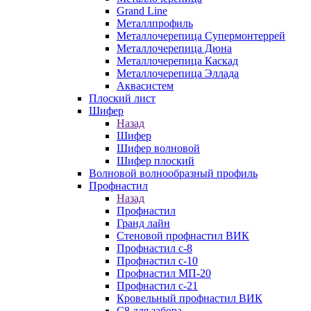
Grand Line
Металлпрофиль
Металлочерепица Супермонтеррей
Металлочерепица Дюна
Металлочерепица Каскад
Металлочерепица Эллада
Аквасистем
Плоский лист
Шифер
Назад
Шифер
Шифер волновой
Шифер плоский
Волновой волнообразный профиль
Профнастил
Назад
Профнастил
Гранд лайн
Стеновой профнастил ВИК
Профнастил с-8
Профнастил с-10
Профнастил МП-20
Профнастил с-21
Кровельный профнастил ВИК
С8 для забора