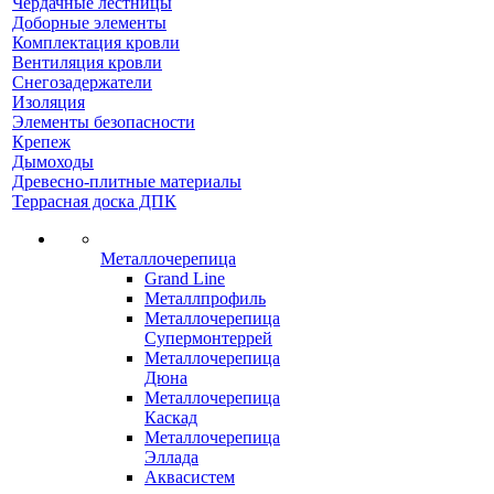
Чердачные лестницы
Доборные элементы
Комплектация кровли
Вентиляция кровли
Снегозадержатели
Изоляция
Элементы безопасности
Крепеж
Дымоходы
Древесно-плитные материалы
Террасная доска ДПК
Металлочерепица
Grand Line
Металлпрофиль
Металлочерепица
Супермонтеррей
Металлочерепица
Дюна
Металлочерепица
Каскад
Металлочерепица
Эллада
Аквасистем