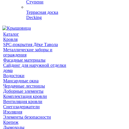
Ступени
Террасная доска
Decking
Каталог
Кровля
SPC-покрытия Дёке Тавола
Металлические заборы и
ограждения
Фасадные материалы
Сайдинг для наружной отделки
дома
Водостоки
Мансардные окна
Чердачные лестницы
Доборные элементы
Комплектация кровли
Вентиляция кровли
Снегозадержатели
Изоляция
Элементы безопасности
Крепеж
Дымоходы