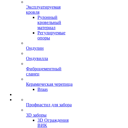
Эксплуатируемая
кровля
Рулонный
кровельный
материал
Регулируемые
опоры
Ондулин
Ондувилла
Фиброцементный
сланец
Керамическая черепица
Braas
Профнастил для забора
3D заборы
3D Ограждения
ВИК