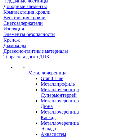
Чердачные лестницы
Доборные элементы
Комплектация кровли
Вентиляция кровли
Снегозадержатели
Изоляция
Элементы безопасности
Крепеж
Дымоходы
Древесно-плитные материалы
Террасная доска ДПК
Металлочерепица
Grand Line
Металлпрофиль
Металлочерепица
Супермонтеррей
Металлочерепица
Дюна
Металлочерепица
Каскад
Металлочерепица
Эллада
Аквасистем