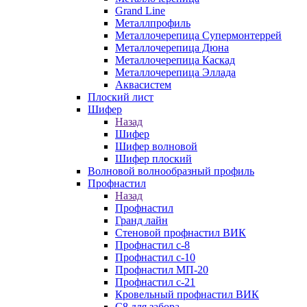
Grand Line
Металлпрофиль
Металлочерепица Супермонтеррей
Металлочерепица Дюна
Металлочерепица Каскад
Металлочерепица Эллада
Аквасистем
Плоский лист
Шифер
Назад
Шифер
Шифер волновой
Шифер плоский
Волновой волнообразный профиль
Профнастил
Назад
Профнастил
Гранд лайн
Стеновой профнастил ВИК
Профнастил с-8
Профнастил с-10
Профнастил МП-20
Профнастил с-21
Кровельный профнастил ВИК
С8 для забора