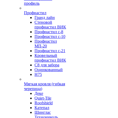
профиль
Профнастил
Гранд лайн
Стеновой
профнастил ВИК
Профнастил с-8
Профнастил с-10
Профнастил
МП-20
Профнастил с-21
Кровельный
профнастил ВИК
С8 для забора
Оцинкованный
Н75
Мягкая кровля (гибкая
черепица)
Деке
Quiet-Tile
Roofshield
Катепал
Шинглас
Технониколь