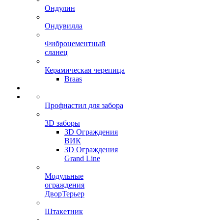
Ондулин
Ондувилла
Фиброцементный
сланец
Керамическая черепица
Braas
Профнастил для забора
3D заборы
3D Ограждения
ВИК
3D Ограждения
Grand Line
Модульные
ограждения
ДворТерьер
Штакетник