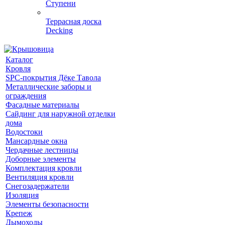
Ступени
Террасная доска
Decking
Каталог
Кровля
SPC-покрытия Дёке Тавола
Металлические заборы и
ограждения
Фасадные материалы
Сайдинг для наружной отделки
дома
Водостоки
Мансардные окна
Чердачные лестницы
Доборные элементы
Комплектация кровли
Вентиляция кровли
Снегозадержатели
Изоляция
Элементы безопасности
Крепеж
Дымоходы