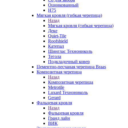
Оцинкованный
Н75
Мягкая кровля (гибкая черепица)
Назад
Мягкая кровля (гибкая черепица)
Деке
Quiet-Tile
Roofshield
Катепал
Шинглас Технониколь
Тегола
Подкладочный ковер
Цементно-песчаная черепица Braas
Композитная черепица
Назад
Композитная черепица
Metrotile
Luxard Технониколь
Gerard
Фальцевая кровля
Назад
Фальцевая кровля
Гранд лайн
ВИК