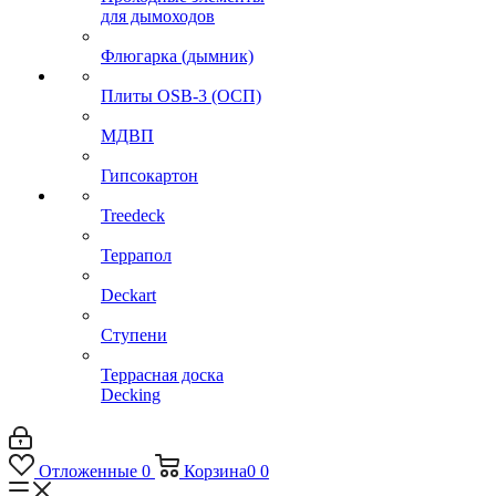
для дымоходов
Флюгарка (дымник)
Плиты OSB-3 (ОСП)
МДВП
Гипсокартон
Treedeck
Террапол
Deckart
Ступени
Террасная доска
Decking
Отложенные
0
Корзина
0
0