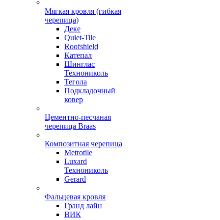
Мягкая кровля (гибкая
черепица)
Деке
Quiet-Tile
Roofshield
Катепал
Шинглас
Технониколь
Тегола
Подкладочный
ковер
Цементно-песчаная
черепица Braas
Композитная черепица
Metrotile
Luxard
Технониколь
Gerard
Фальцевая кровля
Гранд лайн
ВИК