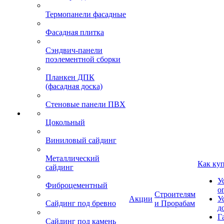
Термопанели фасадные
Фасадная плитка
Сэндвич-панели
поэлементной сборки
Планкен ДПК
(фасадная доска)
Стеновые панели ПВХ
Цокольный
Виниловый сайдинг
Металлический
Как ку
сайдинг
У
Фиброцементный
о
Строителям
Акции
У
Сайдинг под бревно
и Прорабам
д
Г
Сайдинг под камень