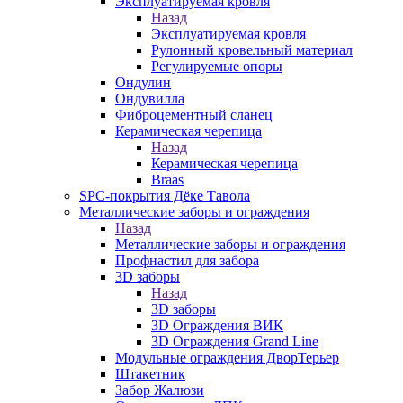
Эксплуатируемая кровля
Назад
Эксплуатируемая кровля
Рулонный кровельный материал
Регулируемые опоры
Ондулин
Ондувилла
Фиброцементный сланец
Керамическая черепица
Назад
Керамическая черепица
Braas
SPC-покрытия Дёке Тавола
Металлические заборы и ограждения
Назад
Металлические заборы и ограждения
Профнастил для забора
3D заборы
Назад
3D заборы
3D Ограждения ВИК
3D Ограждения Grand Line
Модульные ограждения ДворТерьер
Штакетник
Забор Жалюзи