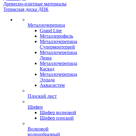
Древесно-плитные материалы
Террасная доска ДПК
Металлочерепица
Grand Line
Металлпрофиль
Металлочерепица
Супермонтеррей
Металлочерепица
Дюна
Металлочерепица
Каскад
Металлочерепица
Эллада
Аквасистем
Плоский лист
Шифер
Шифер волновой
Шифер плоский
Волновой
волнообразный