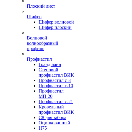
Плоский лист
Шифер
Шифер волновой
Шифер плоский
Волновой
волнообразный
профиль
Профнастил
Гранд лайн
Стеновой
профнастил ВИК
Профнастил с-8
Профнастил с-10
Профнастил
МП-20
Профнастил с-21
Кровельный
профнастил ВИК
С8 для забора
Оцинкованный
Н75