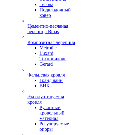
Тегола
Подкладочный
ковер
Цементно-песчаная
черепица Braas
Композитная черепица
Metrotile
Luxard
Технониколь
Gerard
Фальцевая кровля
Гранд лайн
ВИК
Эксплуатируемая
кровля
Рулонный
кровельный
материал
Регулируемые
опоры