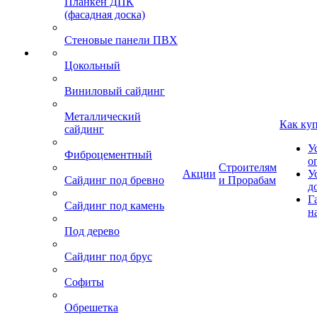
Планкен ДПК
(фасадная доска)
Стеновые панели ПВХ
Цокольный
Виниловый сайдинг
Металлический
Как ку
сайдинг
У
Фиброцементный
о
Строителям
Акции
У
Сайдинг под бревно
и Прорабам
д
Г
Сайдинг под камень
н
Под дерево
Сайдинг под брус
Софиты
Обрешетка