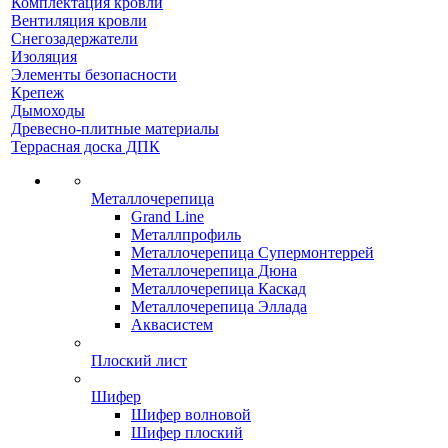
Комплектация кровли
Вентиляция кровли
Снегозадержатели
Изоляция
Элементы безопасности
Крепеж
Дымоходы
Древесно-плитные материалы
Террасная доска ДПК
Металлочерепица
Grand Line
Металлпрофиль
Металлочерепица Супермонтеррей
Металлочерепица Дюна
Металлочерепица Каскад
Металлочерепица Эллада
Аквасистем
Плоский лист
Шифер
Шифер волновой
Шифер плоский