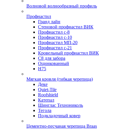
Волновой волнообразный профиль
Профнастил
Гранд лайн
Стеновой профнастил ВИК
Профнастил с-8
Профнастил с-10
Профнастил МП-20
Профнастил с-21
Кровельный профнастил ВИК
С8 для забора
Оцинкованный
Н75
Мягкая кровля (гибкая черепица)
Деке
Quiet-Tile
Roofshield
Катепал
Шинглас Технониколь
Тегола
Подкладочный ковер
Цементно-песчаная черепица Braas