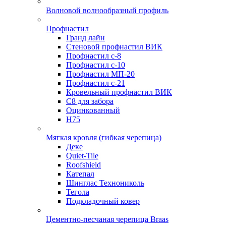
Волновой волнообразный профиль
Профнастил
Гранд лайн
Стеновой профнастил ВИК
Профнастил с-8
Профнастил с-10
Профнастил МП-20
Профнастил с-21
Кровельный профнастил ВИК
С8 для забора
Оцинкованный
Н75
Мягкая кровля (гибкая черепица)
Деке
Quiet-Tile
Roofshield
Катепал
Шинглас Технониколь
Тегола
Подкладочный ковер
Цементно-песчаная черепица Braas