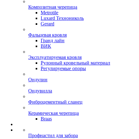
Композитная черепица
Metrotile
Luxard Технониколь
Gerard
Фальцевая кровля
Гранд лайн
ВИК
Эксплуатируемая кровля
Рулонный кровельный материал
Регулируемые опоры
Ондулин
Ондувилла
Фиброцементный сланец
Керамическая черепица
Braas
Профнастил для забора