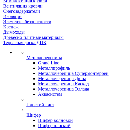
Комплектация кровли
Вентиляция кровли
Снегозадержатели
Изоляция
Элементы безопасности
Крепеж
Дымоходы
Древесно-плитные материалы
Террасная доска ДПК
Металлочерепица
Grand Line
Металлпрофиль
Металлочерепица Супермонтеррей
Металлочерепица Дюна
Металлочерепица Каскад
Металлочерепица Эллада
Аквасистем
Плоский лист
Шифер
Шифер волновой
Шифер плоский