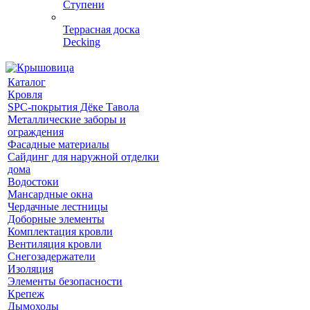
Ступени
Террасная доска
Decking
Каталог
Кровля
SPC-покрытия Дёке Тавола
Металлические заборы и
ограждения
Фасадные материалы
Сайдинг для наружной отделки
дома
Водостоки
Мансардные окна
Чердачные лестницы
Доборные элементы
Комплектация кровли
Вентиляция кровли
Снегозадержатели
Изоляция
Элементы безопасности
Крепеж
Дымоходы