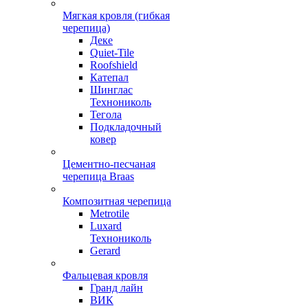
Мягкая кровля (гибкая
черепица)
Деке
Quiet-Tile
Roofshield
Катепал
Шинглас
Технониколь
Тегола
Подкладочный
ковер
Цементно-песчаная
черепица Braas
Композитная черепица
Metrotile
Luxard
Технониколь
Gerard
Фальцевая кровля
Гранд лайн
ВИК