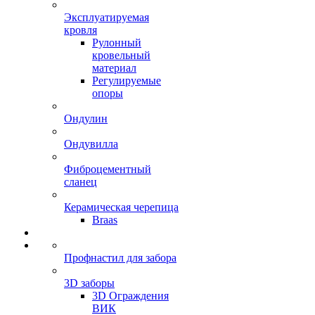
Эксплуатируемая
кровля
Рулонный
кровельный
материал
Регулируемые
опоры
Ондулин
Ондувилла
Фиброцементный
сланец
Керамическая черепица
Braas
Профнастил для забора
3D заборы
3D Ограждения
ВИК