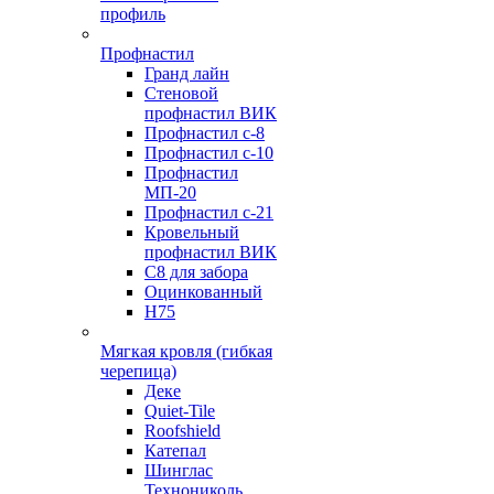
профиль
Профнастил
Гранд лайн
Стеновой
профнастил ВИК
Профнастил с-8
Профнастил с-10
Профнастил
МП-20
Профнастил с-21
Кровельный
профнастил ВИК
С8 для забора
Оцинкованный
Н75
Мягкая кровля (гибкая
черепица)
Деке
Quiet-Tile
Roofshield
Катепал
Шинглас
Технониколь