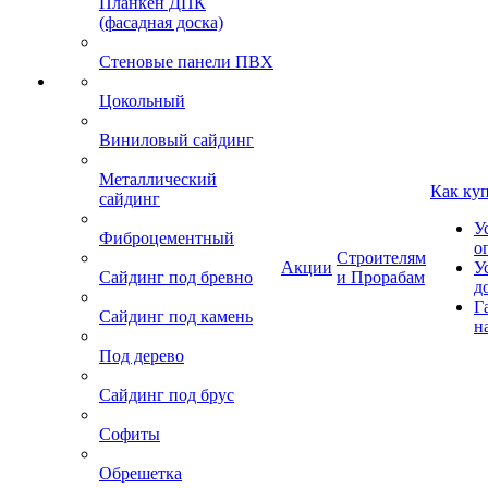
Планкен ДПК
(фасадная доска)
Стеновые панели ПВХ
Цокольный
Виниловый сайдинг
Металлический
Как ку
сайдинг
У
Фиброцементный
о
Строителям
Акции
У
Сайдинг под бревно
и Прорабам
д
Г
Сайдинг под камень
н
Под дерево
Сайдинг под брус
Софиты
Обрешетка