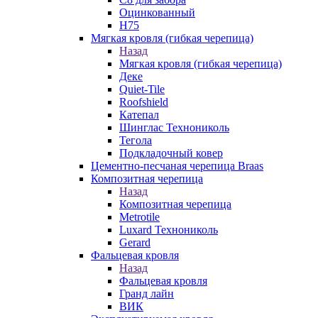
Оцинкованный
Н75
Мягкая кровля (гибкая черепица)
Назад
Мягкая кровля (гибкая черепица)
Деке
Quiet-Tile
Roofshield
Катепал
Шинглас Технониколь
Тегола
Подкладочный ковер
Цементно-песчаная черепица Braas
Композитная черепица
Назад
Композитная черепица
Metrotile
Luxard Технониколь
Gerard
Фальцевая кровля
Назад
Фальцевая кровля
Гранд лайн
ВИК