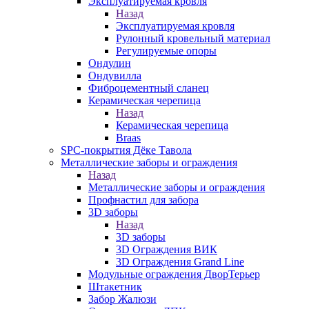
Эксплуатируемая кровля
Назад
Эксплуатируемая кровля
Рулонный кровельный материал
Регулируемые опоры
Ондулин
Ондувилла
Фиброцементный сланец
Керамическая черепица
Назад
Керамическая черепица
Braas
SPC-покрытия Дёке Тавола
Металлические заборы и ограждения
Назад
Металлические заборы и ограждения
Профнастил для забора
3D заборы
Назад
3D заборы
3D Ограждения ВИК
3D Ограждения Grand Line
Модульные ограждения ДворТерьер
Штакетник
Забор Жалюзи