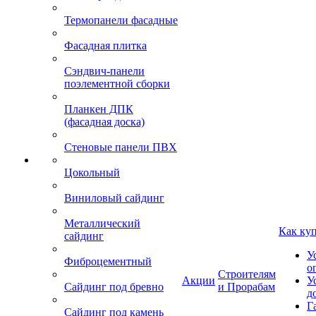
Термопанели фасадные
Фасадная плитка
Сэндвич-панели
поэлементной сборки
Планкен ДПК
(фасадная доска)
Стеновые панели ПВХ
Цокольный
Виниловый сайдинг
Металлический
Как ку
сайдинг
У
Фиброцементный
о
Строителям
Акции
У
Сайдинг под бревно
и Прорабам
д
Г
Сайдинг под камень