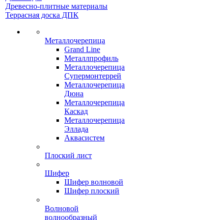
Древесно-плитные материалы
Террасная доска ДПК
Металлочерепица
Grand Line
Металлпрофиль
Металлочерепица
Супермонтеррей
Металлочерепица
Дюна
Металлочерепица
Каскад
Металлочерепица
Эллада
Аквасистем
Плоский лист
Шифер
Шифер волновой
Шифер плоский
Волновой
волнообразный