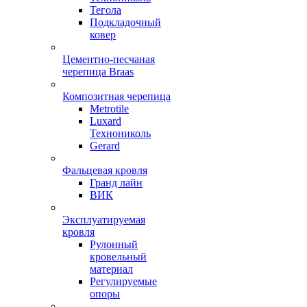
Тегола
Подкладочный
ковер
Цементно-песчаная
черепица Braas
Композитная черепица
Metrotile
Luxard
Технониколь
Gerard
Фальцевая кровля
Гранд лайн
ВИК
Эксплуатируемая
кровля
Рулонный
кровельный
материал
Регулируемые
опоры