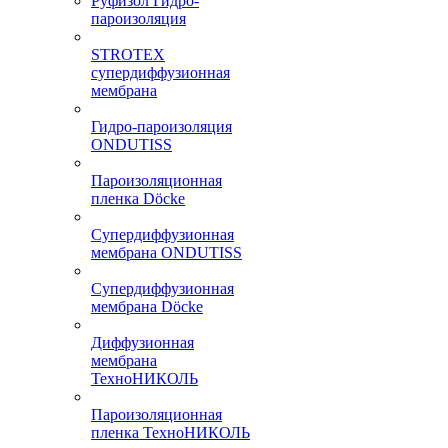
Руфизол Гидро-
пароизоляция
STROTEX
супердиффузионная
мембрана
Гидро-пароизоляция
ONDUTISS
Пароизоляционная
пленка Döcke
Супердиффузионная
мембрана ONDUTISS
Супердиффузионная
мембрана Döcke
Диффузионная
мембрана
ТехноНИКОЛЬ
Пароизоляционная
пленка ТехноНИКОЛЬ