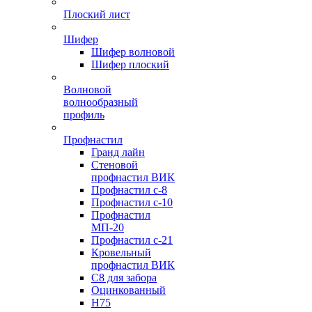
Плоский лист
Шифер
Шифер волновой
Шифер плоский
Волновой
волнообразный
профиль
Профнастил
Гранд лайн
Стеновой
профнастил ВИК
Профнастил с-8
Профнастил с-10
Профнастил
МП-20
Профнастил с-21
Кровельный
профнастил ВИК
С8 для забора
Оцинкованный
Н75