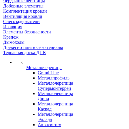
Чердачные лестницы
Доборные элементы
Комплектация кровли
Вентиляция кровли
Снегозадержатели
Изоляция
Элементы безопасности
Крепеж
Дымоходы
Древесно-плитные материалы
Террасная доска ДПК
Металлочерепица
Grand Line
Металлпрофиль
Металлочерепица
Супермонтеррей
Металлочерепица
Дюна
Металлочерепица
Каскад
Металлочерепица
Эллада
Аквасистем