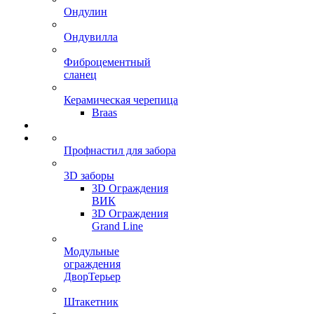
Ондулин
Ондувилла
Фиброцементный
сланец
Керамическая черепица
Braas
Профнастил для забора
3D заборы
3D Ограждения
ВИК
3D Ограждения
Grand Line
Модульные
ограждения
ДворТерьер
Штакетник