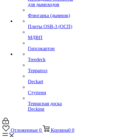
для дымоходов
Флюгарка (дымник)
Плиты OSB-3 (ОСП)
МДВП
Гипсокартон
Treedeck
Террапол
Deckart
Ступени
Террасная доска
Decking
Отложенные
0
Корзина
0
0