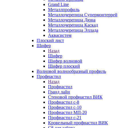
Grand Line
Металлпрофиль
Металлочерепица Супермонтеррей
Металлочерепица Дюна
Металлочерепица Каскад
Металлочерепица Эллада
Аквасистем
Плоский лист
Шифер
Назад
Шифер
Шифер волновой
Шифер плоский
Волновой волнообразный профиль
Профнастил
Назад
Профнастил
Гранд лайн
Стеновой профнастил ВИК
Профнастил с-8
Профнастил с-10
Профнастил МП-20
Профнастил с-21
Кровельный профнастил ВИК
С8 для забора