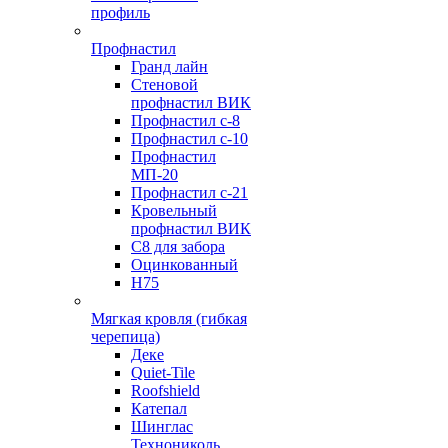
профиль
Профнастил
Гранд лайн
Стеновой
профнастил ВИК
Профнастил с-8
Профнастил с-10
Профнастил
МП-20
Профнастил с-21
Кровельный
профнастил ВИК
С8 для забора
Оцинкованный
Н75
Мягкая кровля (гибкая
черепица)
Деке
Quiet-Tile
Roofshield
Катепал
Шинглас
Технониколь