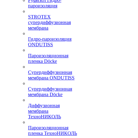
Руфизол Гидро-
пароизоляция
STROTEX
супердиффузионная
мембрана
Гидро-пароизоляция
ONDUTISS
Пароизоляционная
пленка Döcke
Супердиффузионная
мембрана ONDUTISS
Супердиффузионная
мембрана Döcke
Диффузионная
мембрана
ТехноНИКОЛЬ
Пароизоляционная
пленка ТехноНИКОЛЬ