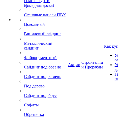
Планкен ДПК
(фасадная доска)
Стеновые панели ПВХ
Цокольный
Виниловый сайдинг
Металлический
Как ку
сайдинг
У
Фиброцементный
о
Строителям
Акции
У
Сайдинг под бревно
и Прорабам
д
Г
Сайдинг под камень
н
Под дерево
Сайдинг под брус
Софиты
Обрешетка