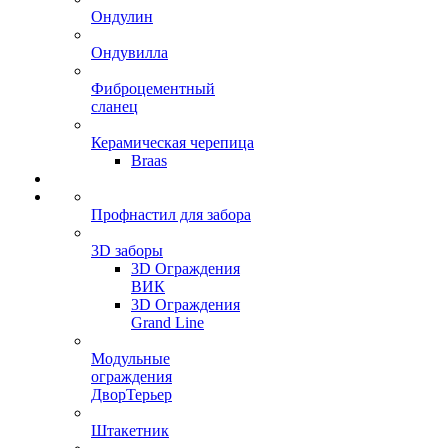
Ондулин
Ондувилла
Фиброцементный
сланец
Керамическая черепица
Braas
Профнастил для забора
3D заборы
3D Ограждения
ВИК
3D Ограждения
Grand Line
Модульные
ограждения
ДворТерьер
Штакетник