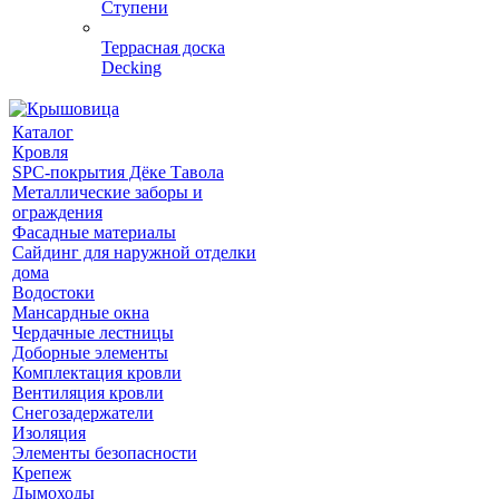
Ступени
Террасная доска
Decking
Каталог
Кровля
SPC-покрытия Дёке Тавола
Металлические заборы и
ограждения
Фасадные материалы
Сайдинг для наружной отделки
дома
Водостоки
Мансардные окна
Чердачные лестницы
Доборные элементы
Комплектация кровли
Вентиляция кровли
Снегозадержатели
Изоляция
Элементы безопасности
Крепеж
Дымоходы