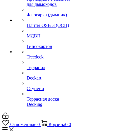
для дымоходов
Флюгарка (дымник)
Плиты OSB-3 (ОСП)
МДВП
Гипсокартон
Treedeck
Террапол
Deckart
Ступени
Террасная доска
Decking
Отложенные
0
Корзина
0
0