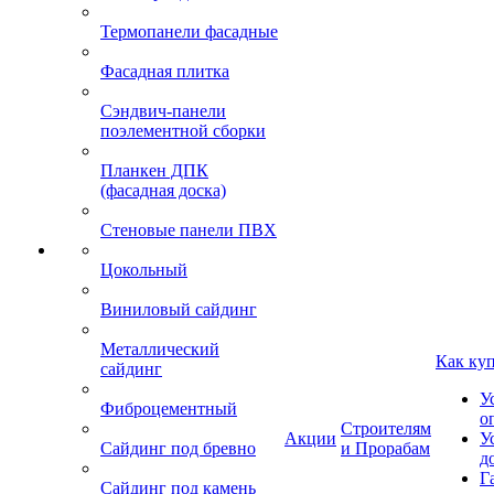
Термопанели фасадные
Фасадная плитка
Сэндвич-панели
поэлементной сборки
Планкен ДПК
(фасадная доска)
Стеновые панели ПВХ
Цокольный
Виниловый сайдинг
Металлический
Как ку
сайдинг
У
Фиброцементный
о
Строителям
Акции
У
Сайдинг под бревно
и Прорабам
д
Г
Сайдинг под камень