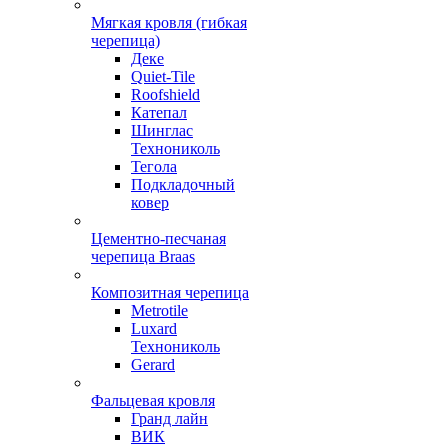
Мягкая кровля (гибкая
черепица)
Деке
Quiet-Tile
Roofshield
Катепал
Шинглас
Технониколь
Тегола
Подкладочный
ковер
Цементно-песчаная
черепица Braas
Композитная черепица
Metrotile
Luxard
Технониколь
Gerard
Фальцевая кровля
Гранд лайн
ВИК