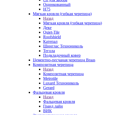
Оцинкованный
Н75
Мягкая кровля (гибкая черепица)
Назад
Мягкая кровля (гибкая черепица)
Деке
Quiet-Tile
Roofshield
Катепал
Шинглас Технониколь
Тегола
Подкладочный ковер
Цементно-песчаная черепица Braas
Композитная черепица
Назад
Композитная черепица
Metrotile
Luxard Технониколь
Gerard
Фальцевая кровля
Назад
Фальцевая кровля
Гранд лайн
ВИК