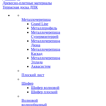
Древесно-плитные материалы
Террасная доска ДПК
Металлочерепица
Grand Line
Металлпрофиль
Металлочерепица
Супермонтеррей
Металлочерепица
Дюна
Металлочерепица
Каскад
Металлочерепица
Эллада
Аквасистем
Плоский лист
Шифер
Шифер волновой
Шифер плоский
Волновой
волнообразный