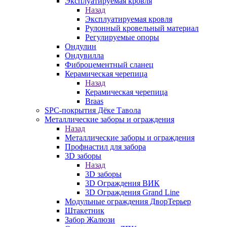
Эксплуатируемая кровля
Назад
Эксплуатируемая кровля
Рулонный кровельный материал
Регулируемые опоры
Ондулин
Ондувилла
Фиброцементный сланец
Керамическая черепица
Назад
Керамическая черепица
Braas
SPC-покрытия Дёке Тавола
Металлические заборы и ограждения
Назад
Металлические заборы и ограждения
Профнастил для забора
3D заборы
Назад
3D заборы
3D Ограждения ВИК
3D Ограждения Grand Line
Модульные ограждения ДворТерьер
Штакетник
Забор Жалюзи