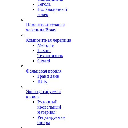
Тегола
Подкладочный
ковер
Цементно-песчаная
черепица Braas
Композитная черепица
Metrotile
Luxard
Технониколь
Gerard
Фальцевая кровля
Гранд лайн
ВИК
Эксплуатируемая
кровля
Рулонный
кровельный
материал
Регулируемые
опоры