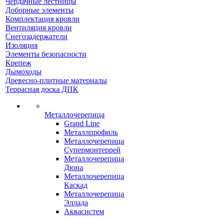
Чердачные лестницы
Доборные элементы
Комплектация кровли
Вентиляция кровли
Снегозадержатели
Изоляция
Элементы безопасности
Крепеж
Дымоходы
Древесно-плитные материалы
Террасная доска ДПК
Металлочерепица
Grand Line
Металлпрофиль
Металлочерепица
Супермонтеррей
Металлочерепица
Дюна
Металлочерепица
Каскад
Металлочерепица
Эллада
Аквасистем