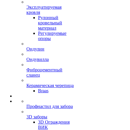
Эксплуатируемая
кровля
Рулонный
кровельный
материал
Регулируемые
опоры
Ондулин
Ондувилла
Фиброцементный
сланец
Керамическая черепица
Braas
Профнастил для забора
3D заборы
3D Ограждения
ВИК