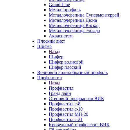
Grand Line
Металлпрофиль
Металлочерепица Супермонтеррей
Металлочерепица Дюна
Металлочерепица Каскад
Металлочерепица Эллада
Аквасистем
Плоский лист
Шифер
Назад
Шифер
Шифер волновой
Шифер плоский
Волновой волнообразный профиль
Профнастил
Назад
Профнастил
Гранд лайн
Стеновой профнастил ВИК
Профнастил с-8
Профнастил с-10
Профнастил МП-20
Профнастил с-21
Кровельный профнастил ВИК
С8 для забора