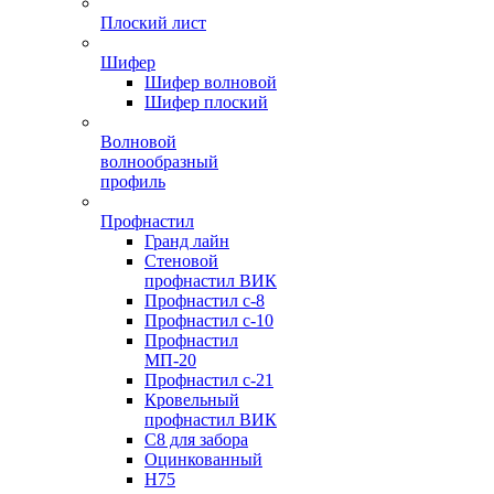
Плоский лист
Шифер
Шифер волновой
Шифер плоский
Волновой
волнообразный
профиль
Профнастил
Гранд лайн
Стеновой
профнастил ВИК
Профнастил с-8
Профнастил с-10
Профнастил
МП-20
Профнастил с-21
Кровельный
профнастил ВИК
С8 для забора
Оцинкованный
Н75