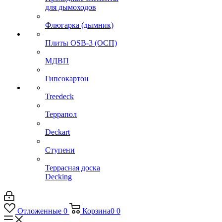
для дымоходов
Флюгарка (дымник)
Плиты OSB-3 (ОСП)
МДВП
Гипсокартон
Treedeck
Террапол
Deckart
Ступени
Террасная доска
Decking
Отложенные
0
Корзина
0
0