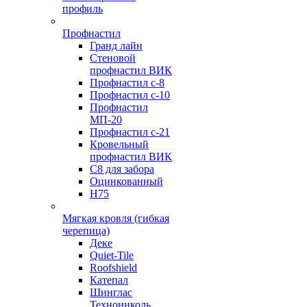
профиль
Профнастил
Гранд лайн
Стеновой
профнастил ВИК
Профнастил с-8
Профнастил с-10
Профнастил
МП-20
Профнастил с-21
Кровельный
профнастил ВИК
С8 для забора
Оцинкованный
Н75
Мягкая кровля (гибкая
черепица)
Деке
Quiet-Tile
Roofshield
Катепал
Шинглас
Технониколь