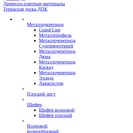
Древесно-плитные материалы
Террасная доска ДПК
Металлочерепица
Grand Line
Металлпрофиль
Металлочерепица
Супермонтеррей
Металлочерепица
Дюна
Металлочерепица
Каскад
Металлочерепица
Эллада
Аквасистем
Плоский лист
Шифер
Шифер волновой
Шифер плоский
Волновой
волнообразный