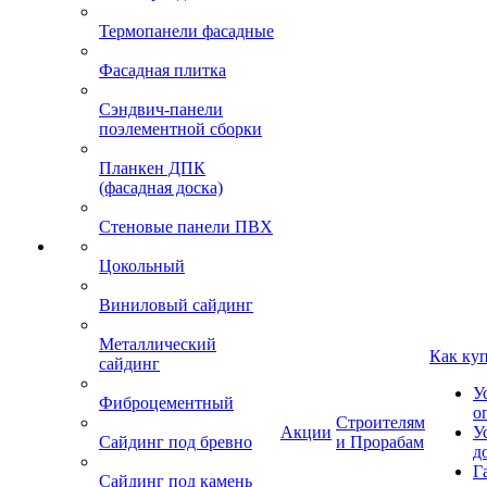
Термопанели фасадные
Фасадная плитка
Сэндвич-панели
поэлементной сборки
Планкен ДПК
(фасадная доска)
Стеновые панели ПВХ
Цокольный
Виниловый сайдинг
Металлический
Как ку
сайдинг
У
Фиброцементный
о
Строителям
Акции
У
Сайдинг под бревно
и Прорабам
д
Г
Сайдинг под камень