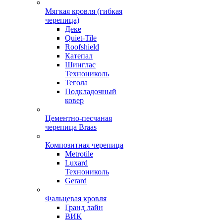
Мягкая кровля (гибкая
черепица)
Деке
Quiet-Tile
Roofshield
Катепал
Шинглас
Технониколь
Тегола
Подкладочный
ковер
Цементно-песчаная
черепица Braas
Композитная черепица
Metrotile
Luxard
Технониколь
Gerard
Фальцевая кровля
Гранд лайн
ВИК