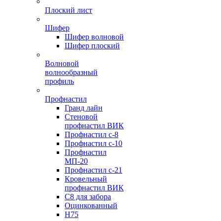
Плоский лист
Шифер
Шифер волновой
Шифер плоский
Волновой
волнообразный
профиль
Профнастил
Гранд лайн
Стеновой
профнастил ВИК
Профнастил с-8
Профнастил с-10
Профнастил
МП-20
Профнастил с-21
Кровельный
профнастил ВИК
С8 для забора
Оцинкованный
Н75