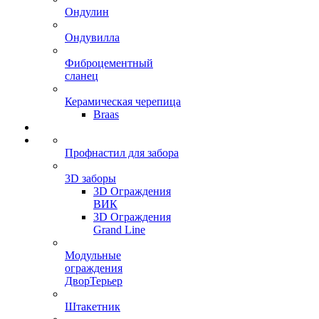
Ондулин
Ондувилла
Фиброцементный
сланец
Керамическая черепица
Braas
Профнастил для забора
3D заборы
3D Ограждения
ВИК
3D Ограждения
Grand Line
Модульные
ограждения
ДворТерьер
Штакетник