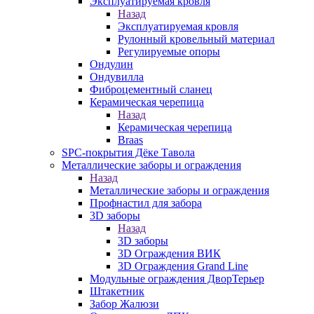
Эксплуатируемая кровля
Назад
Эксплуатируемая кровля
Рулонный кровельный материал
Регулируемые опоры
Ондулин
Ондувилла
Фиброцементный сланец
Керамическая черепица
Назад
Керамическая черепица
Braas
SPC-покрытия Дёке Тавола
Металлические заборы и ограждения
Назад
Металлические заборы и ограждения
Профнастил для забора
3D заборы
Назад
3D заборы
3D Ограждения ВИК
3D Ограждения Grand Line
Модульные ограждения ДворТерьер
Штакетник
Забор Жалюзи