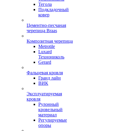
Тегола
Подкладочный
ковер
Цементно-песчаная
черепица Braas
Композитная черепица
Metrotile
Luxard
Технониколь
Gerard
Фальцевая кровля
Гранд лайн
ВИК
Эксплуатируемая
кровля
Рулонный
кровельный
материал
Регулируемые
опоры