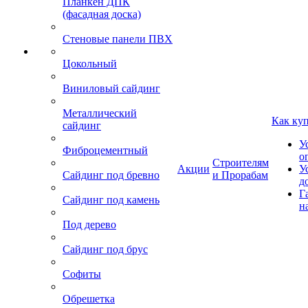
Планкен ДПК
(фасадная доска)
Стеновые панели ПВХ
Цокольный
Виниловый сайдинг
Металлический
Как ку
сайдинг
У
Фиброцементный
о
Строителям
Акции
У
Сайдинг под бревно
и Прорабам
д
Г
Сайдинг под камень
н
Под дерево
Сайдинг под брус
Софиты
Обрешетка