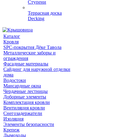
Ступени
Террасная доска
Decking
Каталог
Кровля
SPC-покрытия Дёке Тавола
Металлические заборы и
ограждения
Фасадные материалы
Сайдинг для наружной отделки
дома
Водостоки
Мансардные окна
Чердачные лестницы
Доборные элементы
Комплектация кровли
Вентиляция кровли
Снегозадержатели
Изоляция
Элементы безопасности
Крепеж
Дымоходы