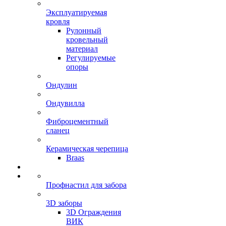
Эксплуатируемая
кровля
Рулонный
кровельный
материал
Регулируемые
опоры
Ондулин
Ондувилла
Фиброцементный
сланец
Керамическая черепица
Braas
Профнастил для забора
3D заборы
3D Ограждения
ВИК