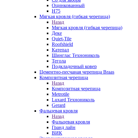
Оцинкованный
Н75
Мягкая кровля (гибкая черепица)
Назад
Мягкая кровля (гибкая черепица)
Деке
Quiet-Tile
Roofshield
Катепал
Шинглас Технониколь
Тегола
Подкладочный ковер
Цементно-песчаная черепица Braas
Композитная черепица
Назад
Композитная черепица
Metrotile
Luxard Технониколь
Gerard
Фальцевая кровля
Назад
Фальцевая кровля
Гранд лайн
ВИК