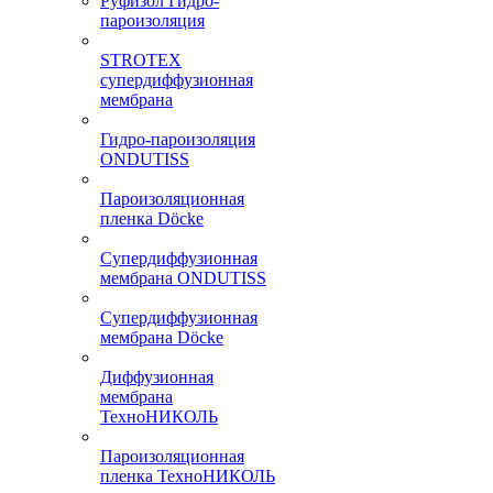
Руфизол Гидро-
пароизоляция
STROTEX
супердиффузионная
мембрана
Гидро-пароизоляция
ONDUTISS
Пароизоляционная
пленка Döcke
Супердиффузионная
мембрана ONDUTISS
Супердиффузионная
мембрана Döcke
Диффузионная
мембрана
ТехноНИКОЛЬ
Пароизоляционная
пленка ТехноНИКОЛЬ