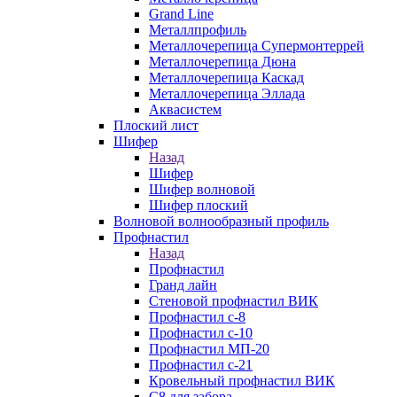
Grand Line
Металлпрофиль
Металлочерепица Супермонтеррей
Металлочерепица Дюна
Металлочерепица Каскад
Металлочерепица Эллада
Аквасистем
Плоский лист
Шифер
Назад
Шифер
Шифер волновой
Шифер плоский
Волновой волнообразный профиль
Профнастил
Назад
Профнастил
Гранд лайн
Стеновой профнастил ВИК
Профнастил с-8
Профнастил с-10
Профнастил МП-20
Профнастил с-21
Кровельный профнастил ВИК
С8 для забора