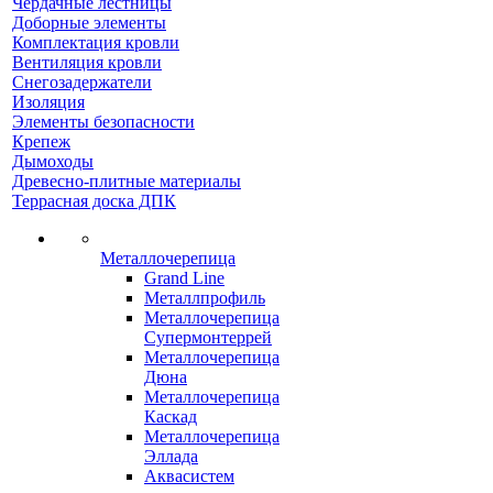
Чердачные лестницы
Доборные элементы
Комплектация кровли
Вентиляция кровли
Снегозадержатели
Изоляция
Элементы безопасности
Крепеж
Дымоходы
Древесно-плитные материалы
Террасная доска ДПК
Металлочерепица
Grand Line
Металлпрофиль
Металлочерепица
Супермонтеррей
Металлочерепица
Дюна
Металлочерепица
Каскад
Металлочерепица
Эллада
Аквасистем