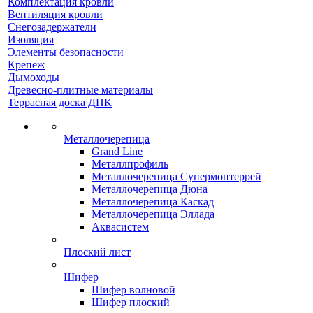
Комплектация кровли
Вентиляция кровли
Снегозадержатели
Изоляция
Элементы безопасности
Крепеж
Дымоходы
Древесно-плитные материалы
Террасная доска ДПК
Металлочерепица
Grand Line
Металлпрофиль
Металлочерепица Супермонтеррей
Металлочерепица Дюна
Металлочерепица Каскад
Металлочерепица Эллада
Аквасистем
Плоский лист
Шифер
Шифер волновой
Шифер плоский