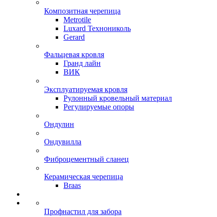
Композитная черепица
Metrotile
Luxard Технониколь
Gerard
Фальцевая кровля
Гранд лайн
ВИК
Эксплуатируемая кровля
Рулонный кровельный материал
Регулируемые опоры
Ондулин
Ондувилла
Фиброцементный сланец
Керамическая черепица
Braas
Профнастил для забора