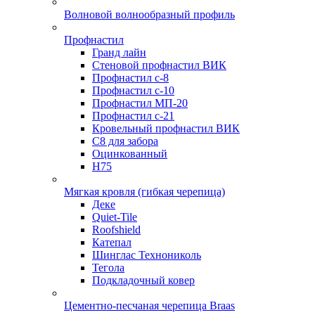
Волновой волнообразный профиль
Профнастил
Гранд лайн
Стеновой профнастил ВИК
Профнастил с-8
Профнастил с-10
Профнастил МП-20
Профнастил с-21
Кровельный профнастил ВИК
С8 для забора
Оцинкованный
Н75
Мягкая кровля (гибкая черепица)
Деке
Quiet-Tile
Roofshield
Катепал
Шинглас Технониколь
Тегола
Подкладочный ковер
Цементно-песчаная черепица Braas