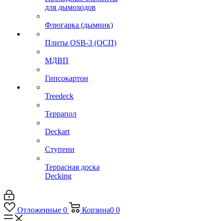
для дымоходов
Флюгарка (дымник)
Плиты OSB-3 (ОСП)
МДВП
Гипсокартон
Treedeck
Террапол
Deckart
Ступени
Террасная доска
Decking
Отложенные
0
Корзина
0
0