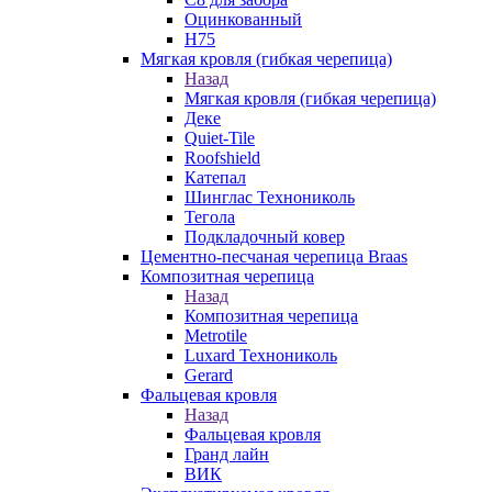
Оцинкованный
Н75
Мягкая кровля (гибкая черепица)
Назад
Мягкая кровля (гибкая черепица)
Деке
Quiet-Tile
Roofshield
Катепал
Шинглас Технониколь
Тегола
Подкладочный ковер
Цементно-песчаная черепица Braas
Композитная черепица
Назад
Композитная черепица
Metrotile
Luxard Технониколь
Gerard
Фальцевая кровля
Назад
Фальцевая кровля
Гранд лайн
ВИК