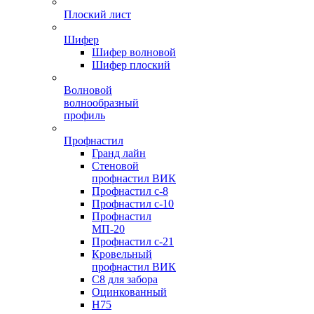
Плоский лист
Шифер
Шифер волновой
Шифер плоский
Волновой
волнообразный
профиль
Профнастил
Гранд лайн
Стеновой
профнастил ВИК
Профнастил с-8
Профнастил с-10
Профнастил
МП-20
Профнастил с-21
Кровельный
профнастил ВИК
С8 для забора
Оцинкованный
Н75