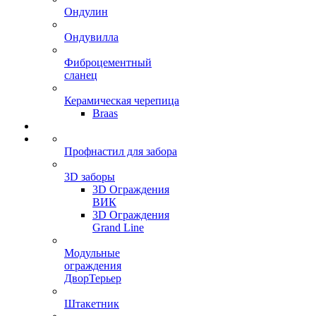
Ондулин
Ондувилла
Фиброцементный
сланец
Керамическая черепица
Braas
Профнастил для забора
3D заборы
3D Ограждения
ВИК
3D Ограждения
Grand Line
Модульные
ограждения
ДворТерьер
Штакетник