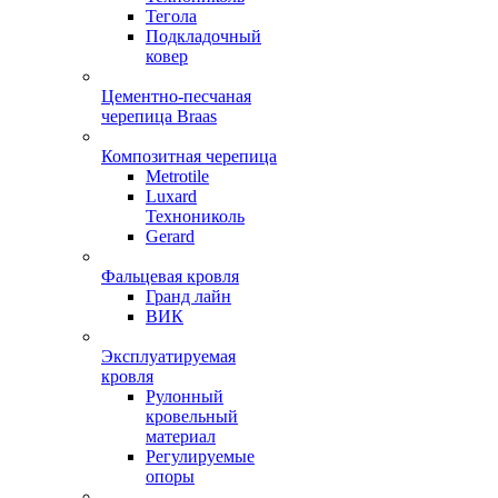
Тегола
Подкладочный
ковер
Цементно-песчаная
черепица Braas
Композитная черепица
Metrotile
Luxard
Технониколь
Gerard
Фальцевая кровля
Гранд лайн
ВИК
Эксплуатируемая
кровля
Рулонный
кровельный
материал
Регулируемые
опоры