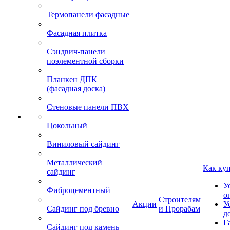
Термопанели фасадные
Фасадная плитка
Сэндвич-панели
поэлементной сборки
Планкен ДПК
(фасадная доска)
Стеновые панели ПВХ
Цокольный
Виниловый сайдинг
Металлический
Как ку
сайдинг
У
Фиброцементный
о
Строителям
Акции
У
Сайдинг под бревно
и Прорабам
д
Г
Сайдинг под камень