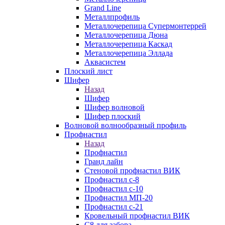
Grand Line
Металлпрофиль
Металлочерепица Супермонтеррей
Металлочерепица Дюна
Металлочерепица Каскад
Металлочерепица Эллада
Аквасистем
Плоский лист
Шифер
Назад
Шифер
Шифер волновой
Шифер плоский
Волновой волнообразный профиль
Профнастил
Назад
Профнастил
Гранд лайн
Стеновой профнастил ВИК
Профнастил с-8
Профнастил с-10
Профнастил МП-20
Профнастил с-21
Кровельный профнастил ВИК
С8 для забора