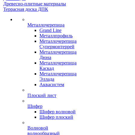
Древесно-плитные материалы
Террасная доска ДПК
Металлочерепица
Grand Line
Металлпрофиль
Металлочерепица
Супермонтеррей
Металлочерепица
Дюна
Металлочерепица
Каскад
Металлочерепица
Эллада
Аквасистем
Плоский лист
Шифер
Шифер волновой
Шифер плоский
Волновой
волнообразный