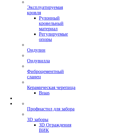
Эксплуатируемая
кровля
Рулонный
кровельный
материал
Регулируемые
опоры
Ондулин
Ондувилла
Фиброцементный
сланец
Керамическая черепица
Braas
Профнастил для забора
3D заборы
3D Ограждения
ВИК