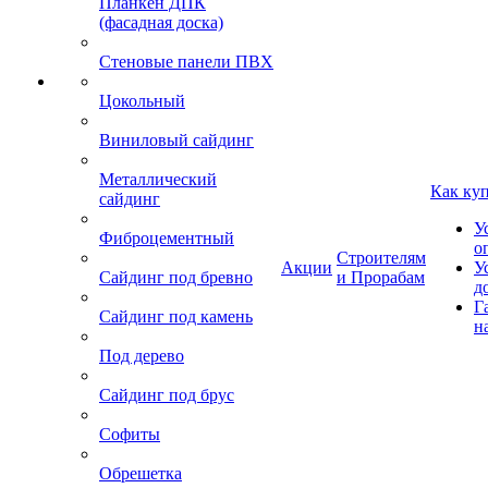
Планкен ДПК
(фасадная доска)
Стеновые панели ПВХ
Цокольный
Виниловый сайдинг
Металлический
Как ку
сайдинг
У
Фиброцементный
о
Строителям
Акции
У
Сайдинг под бревно
и Прорабам
д
Г
Сайдинг под камень
н
Под дерево
Сайдинг под брус
Софиты
Обрешетка