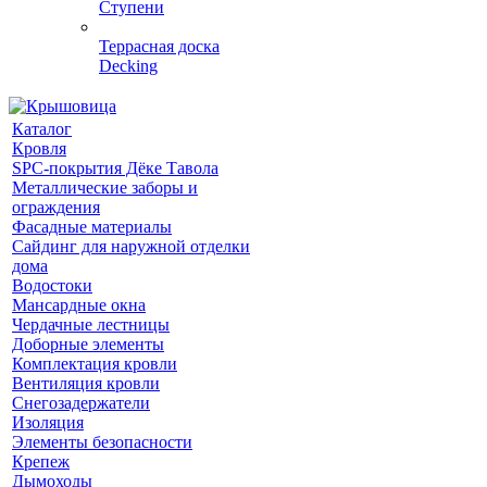
Ступени
Террасная доска
Decking
Каталог
Кровля
SPC-покрытия Дёке Тавола
Металлические заборы и
ограждения
Фасадные материалы
Сайдинг для наружной отделки
дома
Водостоки
Мансардные окна
Чердачные лестницы
Доборные элементы
Комплектация кровли
Вентиляция кровли
Снегозадержатели
Изоляция
Элементы безопасности
Крепеж
Дымоходы