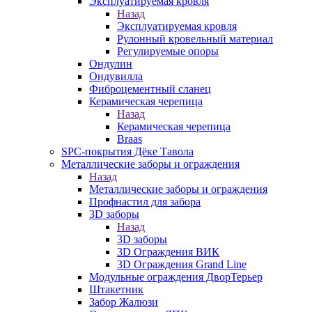
Эксплуатируемая кровля
Назад
Эксплуатируемая кровля
Рулонный кровельный материал
Регулируемые опоры
Ондулин
Ондувилла
Фиброцементный сланец
Керамическая черепица
Назад
Керамическая черепица
Braas
SPC-покрытия Дёке Тавола
Металлические заборы и ограждения
Назад
Металлические заборы и ограждения
Профнастил для забора
3D заборы
Назад
3D заборы
3D Ограждения ВИК
3D Ограждения Grand Line
Модульные ограждения ДворТерьер
Штакетник
Забор Жалюзи