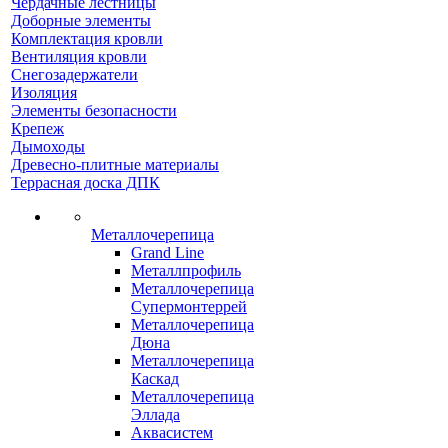
Чердачные лестницы
Доборные элементы
Комплектация кровли
Вентиляция кровли
Снегозадержатели
Изоляция
Элементы безопасности
Крепеж
Дымоходы
Древесно-плитные материалы
Террасная доска ДПК
Металлочерепица
Grand Line
Металлпрофиль
Металлочерепица
Супермонтеррей
Металлочерепица
Дюна
Металлочерепица
Каскад
Металлочерепица
Эллада
Аквасистем