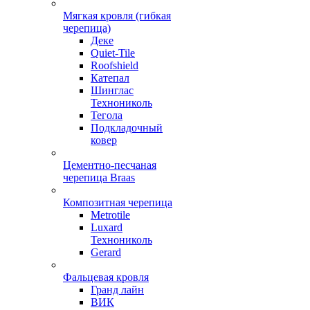
Мягкая кровля (гибкая
черепица)
Деке
Quiet-Tile
Roofshield
Катепал
Шинглас
Технониколь
Тегола
Подкладочный
ковер
Цементно-песчаная
черепица Braas
Композитная черепица
Metrotile
Luxard
Технониколь
Gerard
Фальцевая кровля
Гранд лайн
ВИК