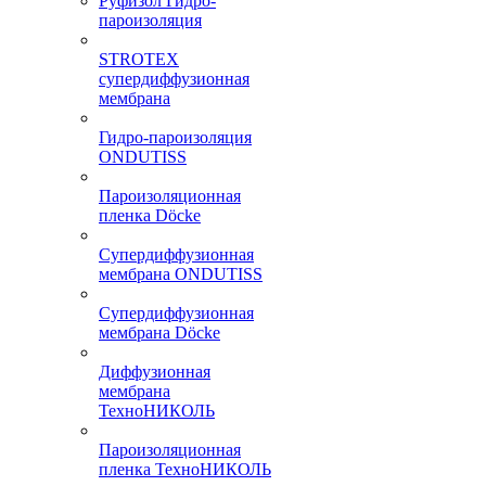
Руфизол Гидро-
пароизоляция
STROTEX
супердиффузионная
мембрана
Гидро-пароизоляция
ONDUTISS
Пароизоляционная
пленка Döcke
Супердиффузионная
мембрана ONDUTISS
Супердиффузионная
мембрана Döcke
Диффузионная
мембрана
ТехноНИКОЛЬ
Пароизоляционная
пленка ТехноНИКОЛЬ