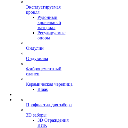
Эксплуатируемая
кровля
Рулонный
кровельный
материал
Регулируемые
опоры
Ондулин
Ондувилла
Фиброцементный
сланец
Керамическая черепица
Braas
Профнастил для забора
3D заборы
3D Ограждения
ВИК