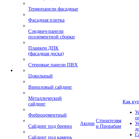
Термопанели фасадные
Фасадная плитка
Сэндвич-панели
поэлементной сборки
Планкен ДПК
(фасадная доска)
Стеновые панели ПВХ
Цокольный
Виниловый сайдинг
Металлический
Как ку
сайдинг
У
Фиброцементный
о
Строителям
Акции
У
Сайдинг под бревно
и Прорабам
д
Г
Сайдинг под камень