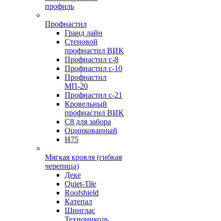
профиль
Профнастил
Гранд лайн
Стеновой
профнастил ВИК
Профнастил с-8
Профнастил с-10
Профнастил
МП-20
Профнастил с-21
Кровельный
профнастил ВИК
С8 для забора
Оцинкованный
Н75
Мягкая кровля (гибкая
черепица)
Деке
Quiet-Tile
Roofshield
Катепал
Шинглас
Технониколь