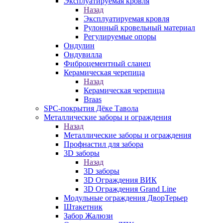
Эксплуатируемая кровля
Назад
Эксплуатируемая кровля
Рулонный кровельный материал
Регулируемые опоры
Ондулин
Ондувилла
Фиброцементный сланец
Керамическая черепица
Назад
Керамическая черепица
Braas
SPC-покрытия Дёке Тавола
Металлические заборы и ограждения
Назад
Металлические заборы и ограждения
Профнастил для забора
3D заборы
Назад
3D заборы
3D Ограждения ВИК
3D Ограждения Grand Line
Модульные ограждения ДворТерьер
Штакетник
Забор Жалюзи