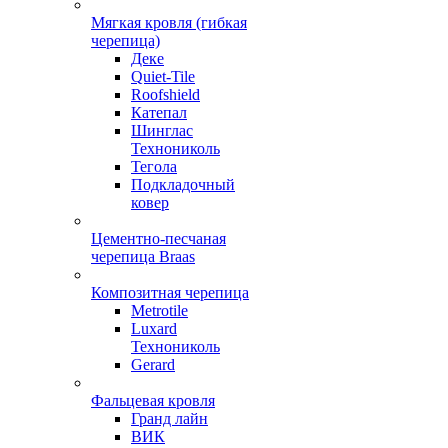
Мягкая кровля (гибкая
черепица)
Деке
Quiet-Tile
Roofshield
Катепал
Шинглас
Технониколь
Тегола
Подкладочный
ковер
Цементно-песчаная
черепица Braas
Композитная черепица
Metrotile
Luxard
Технониколь
Gerard
Фальцевая кровля
Гранд лайн
ВИК