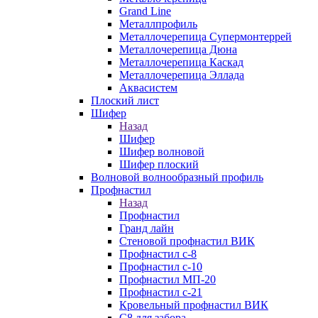
Grand Line
Металлпрофиль
Металлочерепица Супермонтеррей
Металлочерепица Дюна
Металлочерепица Каскад
Металлочерепица Эллада
Аквасистем
Плоский лист
Шифер
Назад
Шифер
Шифер волновой
Шифер плоский
Волновой волнообразный профиль
Профнастил
Назад
Профнастил
Гранд лайн
Стеновой профнастил ВИК
Профнастил с-8
Профнастил с-10
Профнастил МП-20
Профнастил с-21
Кровельный профнастил ВИК
С8 для забора