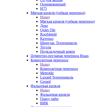
Оцинкованный
Н75
Мягкая кровля (гибкая черепица)
Назад
Мягкая кровля (гибкая черепица)
Деке
Quiet-Tile
Roofshield
Катепал
Шинглас Технониколь
Тегола
Подкладочный ковер
Цементно-песчаная черепица Braas
Композитная черепица
Назад
Композитная черепица
Metrotile
Luxard Технониколь
Gerard
Фальцевая кровля
Назад
Фальцевая кровля
Гранд лайн
ВИК