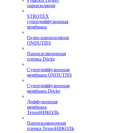
Руфизол Гидро-
пароизоляция
STROTEX
супердиффузионная
мембрана
Гидро-пароизоляция
ONDUTISS
Пароизоляционная
пленка Döcke
Супердиффузионная
мембрана ONDUTISS
Супердиффузионная
мембрана Döcke
Диффузионная
мембрана
ТехноНИКОЛЬ
Пароизоляционная
пленка ТехноНИКОЛЬ