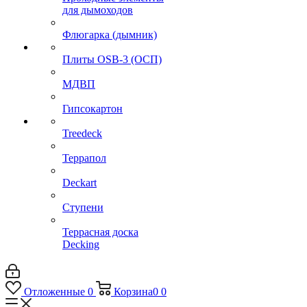
для дымоходов
Флюгарка (дымник)
Плиты OSB-3 (ОСП)
МДВП
Гипсокартон
Treedeck
Террапол
Deckart
Ступени
Террасная доска
Decking
Отложенные
0
Корзина
0
0