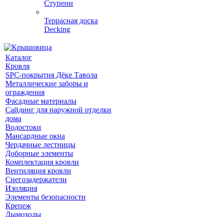
Ступени
Террасная доска
Decking
Каталог
Кровля
SPC-покрытия Дёке Тавола
Металлические заборы и
ограждения
Фасадные материалы
Сайдинг для наружной отделки
дома
Водостоки
Мансардные окна
Чердачные лестницы
Доборные элементы
Комплектация кровли
Вентиляция кровли
Снегозадержатели
Изоляция
Элементы безопасности
Крепеж
Дымоходы