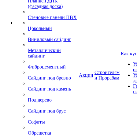
Планкен ДПК
(фасадная доска)
Стеновые панели ПВХ
Цокольный
Виниловый сайдинг
Металлический
Как ку
сайдинг
У
Фиброцементный
о
Строителям
Акции
У
Сайдинг под бревно
и Прорабам
д
Г
Сайдинг под камень
н
Под дерево
Сайдинг под брус
Софиты
Обрешетка