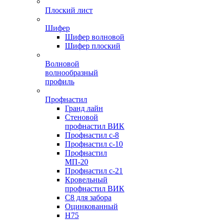
Плоский лист
Шифер
Шифер волновой
Шифер плоский
Волновой
волнообразный
профиль
Профнастил
Гранд лайн
Стеновой
профнастил ВИК
Профнастил с-8
Профнастил с-10
Профнастил
МП-20
Профнастил с-21
Кровельный
профнастил ВИК
С8 для забора
Оцинкованный
Н75