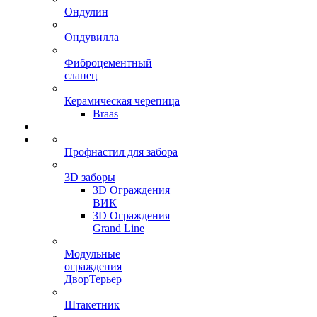
Ондулин
Ондувилла
Фиброцементный
сланец
Керамическая черепица
Braas
Профнастил для забора
3D заборы
3D Ограждения
ВИК
3D Ограждения
Grand Line
Модульные
ограждения
ДворТерьер
Штакетник