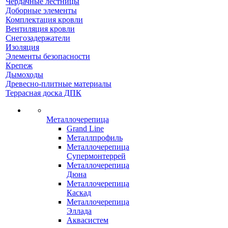
Чердачные лестницы
Доборные элементы
Комплектация кровли
Вентиляция кровли
Снегозадержатели
Изоляция
Элементы безопасности
Крепеж
Дымоходы
Древесно-плитные материалы
Террасная доска ДПК
Металлочерепица
Grand Line
Металлпрофиль
Металлочерепица
Супермонтеррей
Металлочерепица
Дюна
Металлочерепица
Каскад
Металлочерепица
Эллада
Аквасистем