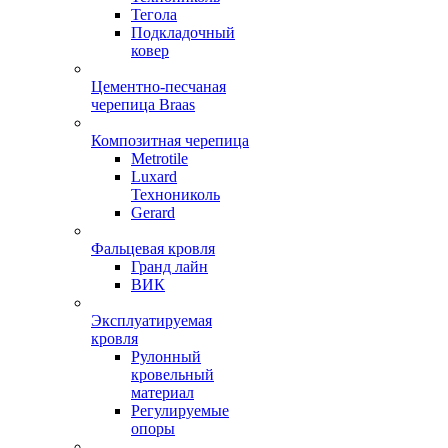
Тегола
Подкладочный
ковер
Цементно-песчаная
черепица Braas
Композитная черепица
Metrotile
Luxard
Технониколь
Gerard
Фальцевая кровля
Гранд лайн
ВИК
Эксплуатируемая
кровля
Рулонный
кровельный
материал
Регулируемые
опоры