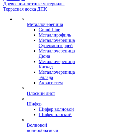
Древесно-плитные материалы
Террасная доска ДПК
Металлочерепица
Grand Line
Металлпрофиль
Металлочерепица
Супермонтеррей
Металлочерепица
Дюна
Металлочерепица
Каскад
Металлочерепица
Эллада
Аквасистем
Плоский лист
Шифер
Шифер волновой
Шифер плоский
Волновой
волнообразный