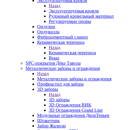
Эксплуатируемая кровля
Назад
Эксплуатируемая кровля
Рулонный кровельный материал
Регулируемые опоры
Ондулин
Ондувилла
Фиброцементный сланец
Керамическая черепица
Назад
Керамическая черепица
Braas
SPC-покрытия Дёке Тавола
Металлические заборы и ограждения
Назад
Металлические заборы и ограждения
Профнастил для забора
3D заборы
Назад
3D заборы
3D Ограждения ВИК
3D Ограждения Grand Line
Модульные ограждения ДворТерьер
Штакетник
Забор Жалюзи