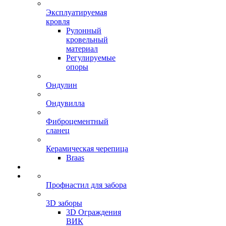
Эксплуатируемая
кровля
Рулонный
кровельный
материал
Регулируемые
опоры
Ондулин
Ондувилла
Фиброцементный
сланец
Керамическая черепица
Braas
Профнастил для забора
3D заборы
3D Ограждения
ВИК