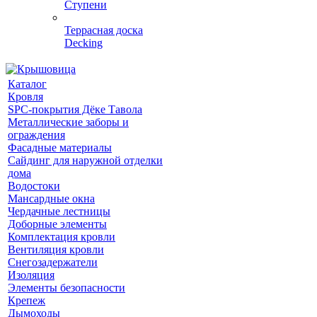
Ступени
Террасная доска
Decking
Каталог
Кровля
SPC-покрытия Дёке Тавола
Металлические заборы и
ограждения
Фасадные материалы
Сайдинг для наружной отделки
дома
Водостоки
Мансардные окна
Чердачные лестницы
Доборные элементы
Комплектация кровли
Вентиляция кровли
Снегозадержатели
Изоляция
Элементы безопасности
Крепеж
Дымоходы