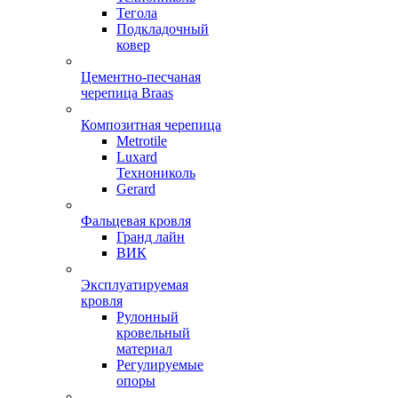
Тегола
Подкладочный
ковер
Цементно-песчаная
черепица Braas
Композитная черепица
Metrotile
Luxard
Технониколь
Gerard
Фальцевая кровля
Гранд лайн
ВИК
Эксплуатируемая
кровля
Рулонный
кровельный
материал
Регулируемые
опоры