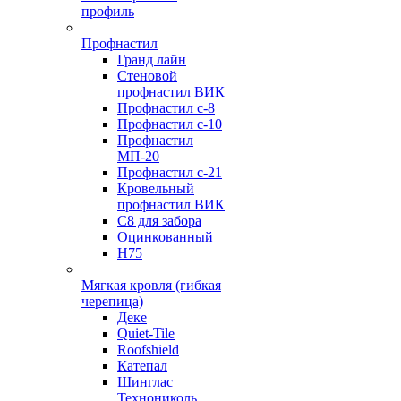
профиль
Профнастил
Гранд лайн
Стеновой
профнастил ВИК
Профнастил с-8
Профнастил с-10
Профнастил
МП-20
Профнастил с-21
Кровельный
профнастил ВИК
С8 для забора
Оцинкованный
Н75
Мягкая кровля (гибкая
черепица)
Деке
Quiet-Tile
Roofshield
Катепал
Шинглас
Технониколь