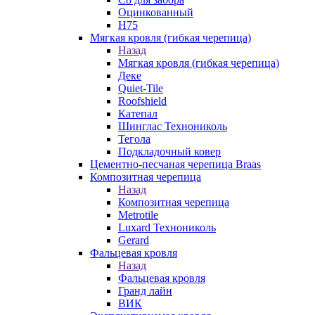
Оцинкованный
Н75
Мягкая кровля (гибкая черепица)
Назад
Мягкая кровля (гибкая черепица)
Деке
Quiet-Tile
Roofshield
Катепал
Шинглас Технониколь
Тегола
Подкладочный ковер
Цементно-песчаная черепица Braas
Композитная черепица
Назад
Композитная черепица
Metrotile
Luxard Технониколь
Gerard
Фальцевая кровля
Назад
Фальцевая кровля
Гранд лайн
ВИК