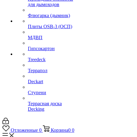
для дымоходов
Флюгарка (дымник)
Плиты OSB-3 (ОСП)
МДВП
Гипсокартон
Treedeck
Террапол
Deckart
Ступени
Террасная доска
Decking
Отложенные
0
Корзина
0
0