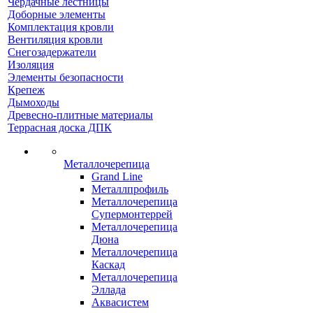
Чердачные лестницы
Доборные элементы
Комплектация кровли
Вентиляция кровли
Снегозадержатели
Изоляция
Элементы безопасности
Крепеж
Дымоходы
Древесно-плитные материалы
Террасная доска ДПК
Металлочерепица
Grand Line
Металлпрофиль
Металлочерепица
Супермонтеррей
Металлочерепица
Дюна
Металлочерепица
Каскад
Металлочерепица
Эллада
Аквасистем