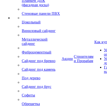
Планкен ДПК
(фасадная доска)
Стеновые панели ПВХ
Цокольный
Виниловый сайдинг
Металлический
Как ку
сайдинг
У
Фиброцементный
о
Строителям
Акции
У
Сайдинг под бревно
и Прорабам
д
Г
Сайдинг под камень
н
Под дерево
Сайдинг под брус
Софиты
Обрешетка