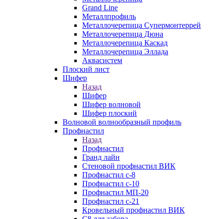
Grand Line
Металлпрофиль
Металлочерепица Супермонтеррей
Металлочерепица Дюна
Металлочерепица Каскад
Металлочерепица Эллада
Аквасистем
Плоский лист
Шифер
Назад
Шифер
Шифер волновой
Шифер плоский
Волновой волнообразный профиль
Профнастил
Назад
Профнастил
Гранд лайн
Стеновой профнастил ВИК
Профнастил с-8
Профнастил с-10
Профнастил МП-20
Профнастил с-21
Кровельный профнастил ВИК
С8 для забора