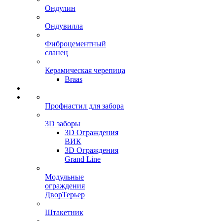
Ондулин
Ондувилла
Фиброцементный
сланец
Керамическая черепица
Braas
Профнастил для забора
3D заборы
3D Ограждения
ВИК
3D Ограждения
Grand Line
Модульные
ограждения
ДворТерьер
Штакетник