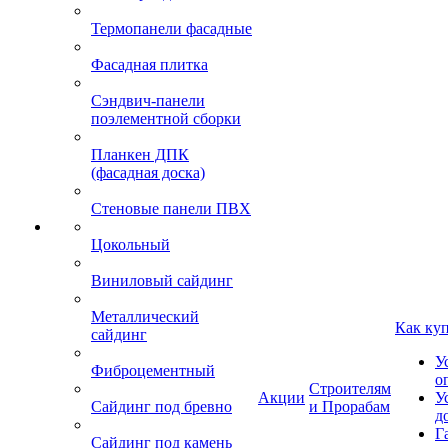
Термопанели фасадные
Фасадная плитка
Сэндвич-панели
поэлементной сборки
Планкен ДПК
(фасадная доска)
Стеновые панели ПВХ
Цокольный
Виниловый сайдинг
Металлический
Как ку
сайдинг
У
Фиброцементный
о
Строителям
Акции
У
Сайдинг под бревно
и Прорабам
д
Г
Сайдинг под камень