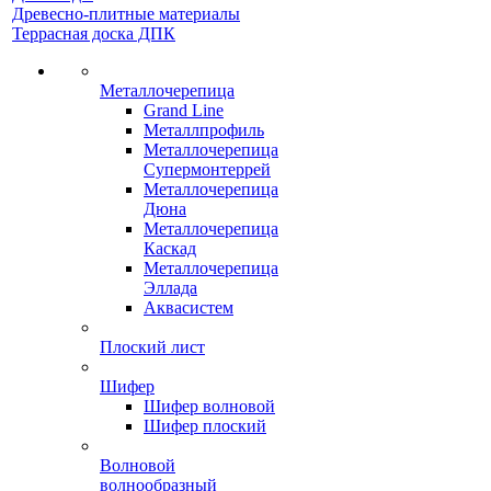
Древесно-плитные материалы
Террасная доска ДПК
Металлочерепица
Grand Line
Металлпрофиль
Металлочерепица
Супермонтеррей
Металлочерепица
Дюна
Металлочерепица
Каскад
Металлочерепица
Эллада
Аквасистем
Плоский лист
Шифер
Шифер волновой
Шифер плоский
Волновой
волнообразный