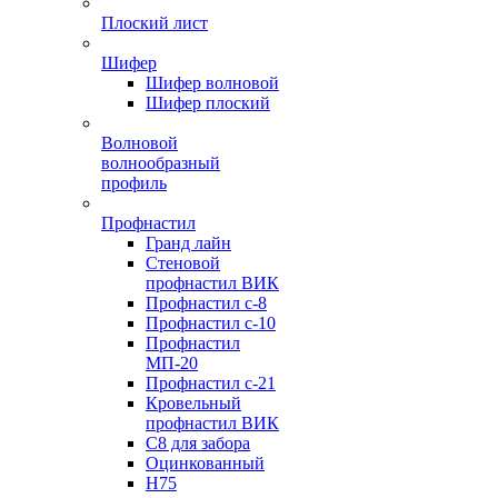
Плоский лист
Шифер
Шифер волновой
Шифер плоский
Волновой
волнообразный
профиль
Профнастил
Гранд лайн
Стеновой
профнастил ВИК
Профнастил с-8
Профнастил с-10
Профнастил
МП-20
Профнастил с-21
Кровельный
профнастил ВИК
С8 для забора
Оцинкованный
Н75