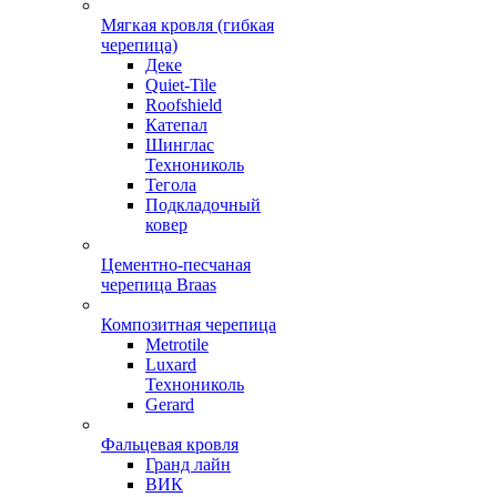
Мягкая кровля (гибкая
черепица)
Деке
Quiet-Tile
Roofshield
Катепал
Шинглас
Технониколь
Тегола
Подкладочный
ковер
Цементно-песчаная
черепица Braas
Композитная черепица
Metrotile
Luxard
Технониколь
Gerard
Фальцевая кровля
Гранд лайн
ВИК