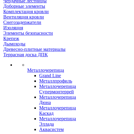
Чердачные лестницы
Доборные элементы
Комплектация кровли
Вентиляция кровли
Снегозадержатели
Изоляция
Элементы безопасности
Крепеж
Дымоходы
Древесно-плитные материалы
Террасная доска ДПК
Металлочерепица
Grand Line
Металлпрофиль
Металлочерепица
Супермонтеррей
Металлочерепица
Дюна
Металлочерепица
Каскад
Металлочерепица
Эллада
Аквасистем