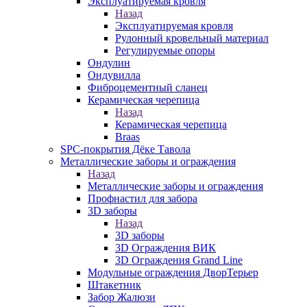
Эксплуатируемая кровля
Назад
Эксплуатируемая кровля
Рулонный кровельный материал
Регулируемые опоры
Ондулин
Ондувилла
Фиброцементный сланец
Керамическая черепица
Назад
Керамическая черепица
Braas
SPC-покрытия Дёке Тавола
Металлические заборы и ограждения
Назад
Металлические заборы и ограждения
Профнастил для забора
3D заборы
Назад
3D заборы
3D Ограждения ВИК
3D Ограждения Grand Line
Модульные ограждения ДворТерьер
Штакетник
Забор Жалюзи