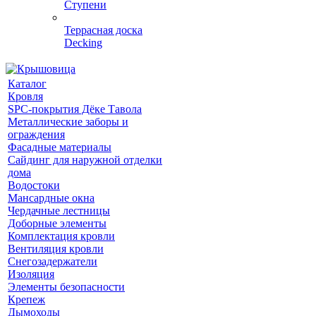
Ступени
Террасная доска
Decking
Каталог
Кровля
SPC-покрытия Дёке Тавола
Металлические заборы и
ограждения
Фасадные материалы
Сайдинг для наружной отделки
дома
Водостоки
Мансардные окна
Чердачные лестницы
Доборные элементы
Комплектация кровли
Вентиляция кровли
Снегозадержатели
Изоляция
Элементы безопасности
Крепеж
Дымоходы