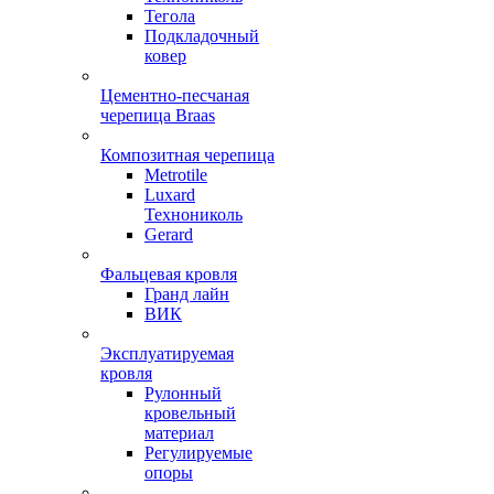
Тегола
Подкладочный
ковер
Цементно-песчаная
черепица Braas
Композитная черепица
Metrotile
Luxard
Технониколь
Gerard
Фальцевая кровля
Гранд лайн
ВИК
Эксплуатируемая
кровля
Рулонный
кровельный
материал
Регулируемые
опоры