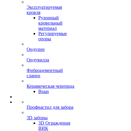
Эксплуатируемая
кровля
Рулонный
кровельный
материал
Регулируемые
опоры
Ондулин
Ондувилла
Фиброцементный
сланец
Керамическая черепица
Braas
Профнастил для забора
3D заборы
3D Ограждения
ВИК