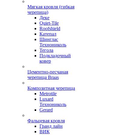
Мягкая кровля (гибкая
черепица)
Деке
Quiet-Tile
Roofshield
Катепал
Шинглас
Технониколь
Тегола
Подкладочный
ковер
Цементно-песчаная
черепица Braas
Композитная черепица
Metrotile
Luxard
Технониколь
Gerard
Фальцевая кровля
Гранд лайн
ВИК