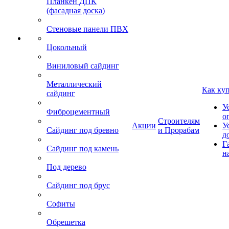
Планкен ДПК
(фасадная доска)
Стеновые панели ПВХ
Цокольный
Виниловый сайдинг
Металлический
Как ку
сайдинг
У
Фиброцементный
о
Строителям
Акции
У
Сайдинг под бревно
и Прорабам
д
Г
Сайдинг под камень
н
Под дерево
Сайдинг под брус
Софиты
Обрешетка