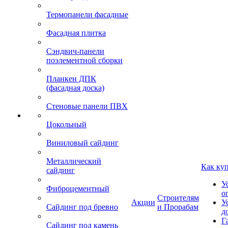
Термопанели фасадные
Фасадная плитка
Сэндвич-панели
поэлементной сборки
Планкен ДПК
(фасадная доска)
Стеновые панели ПВХ
Цокольный
Виниловый сайдинг
Металлический
Как ку
сайдинг
У
Фиброцементный
о
Строителям
Акции
У
Сайдинг под бревно
и Прорабам
д
Г
Сайдинг под камень