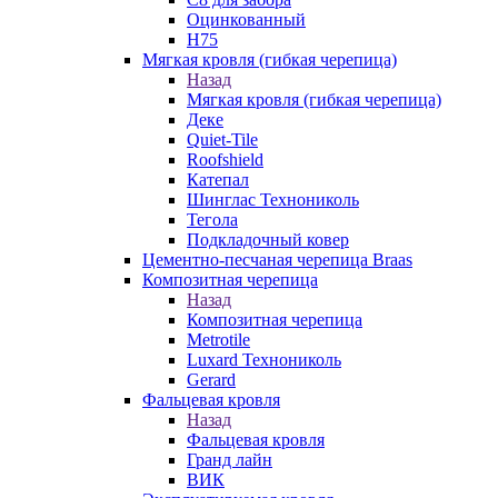
Оцинкованный
Н75
Мягкая кровля (гибкая черепица)
Назад
Мягкая кровля (гибкая черепица)
Деке
Quiet-Tile
Roofshield
Катепал
Шинглас Технониколь
Тегола
Подкладочный ковер
Цементно-песчаная черепица Braas
Композитная черепица
Назад
Композитная черепица
Metrotile
Luxard Технониколь
Gerard
Фальцевая кровля
Назад
Фальцевая кровля
Гранд лайн
ВИК