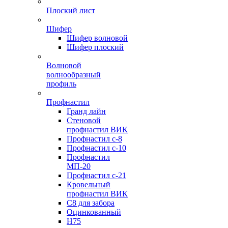
Плоский лист
Шифер
Шифер волновой
Шифер плоский
Волновой
волнообразный
профиль
Профнастил
Гранд лайн
Стеновой
профнастил ВИК
Профнастил с-8
Профнастил с-10
Профнастил
МП-20
Профнастил с-21
Кровельный
профнастил ВИК
С8 для забора
Оцинкованный
Н75