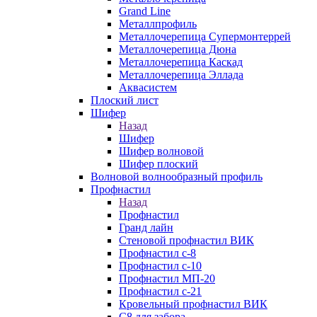
Grand Line
Металлпрофиль
Металлочерепица Супермонтеррей
Металлочерепица Дюна
Металлочерепица Каскад
Металлочерепица Эллада
Аквасистем
Плоский лист
Шифер
Назад
Шифер
Шифер волновой
Шифер плоский
Волновой волнообразный профиль
Профнастил
Назад
Профнастил
Гранд лайн
Стеновой профнастил ВИК
Профнастил с-8
Профнастил с-10
Профнастил МП-20
Профнастил с-21
Кровельный профнастил ВИК
С8 для забора