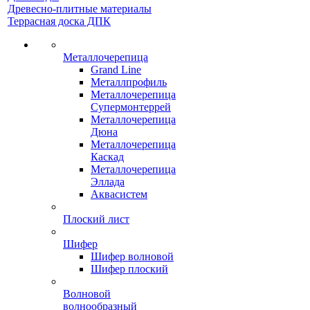
Древесно-плитные материалы
Террасная доска ДПК
Металлочерепица
Grand Line
Металлпрофиль
Металлочерепица
Супермонтеррей
Металлочерепица
Дюна
Металлочерепица
Каскад
Металлочерепица
Эллада
Аквасистем
Плоский лист
Шифер
Шифер волновой
Шифер плоский
Волновой
волнообразный