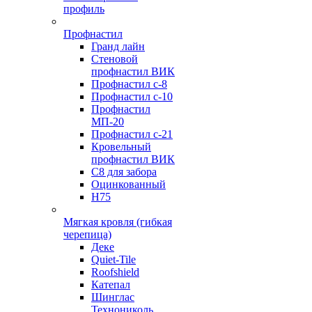
профиль
Профнастил
Гранд лайн
Стеновой
профнастил ВИК
Профнастил с-8
Профнастил с-10
Профнастил
МП-20
Профнастил с-21
Кровельный
профнастил ВИК
С8 для забора
Оцинкованный
Н75
Мягкая кровля (гибкая
черепица)
Деке
Quiet-Tile
Roofshield
Катепал
Шинглас
Технониколь