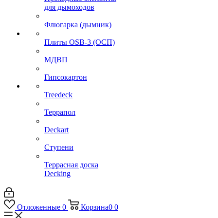
для дымоходов
Флюгарка (дымник)
Плиты OSB-3 (ОСП)
МДВП
Гипсокартон
Treedeck
Террапол
Deckart
Ступени
Террасная доска
Decking
Отложенные
0
Корзина
0
0