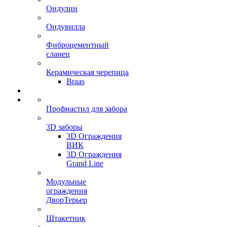
Ондулин
Ондувилла
Фиброцементный
сланец
Керамическая черепица
Braas
Профнастил для забора
3D заборы
3D Ограждения
ВИК
3D Ограждения
Grand Line
Модульные
ограждения
ДворТерьер
Штакетник