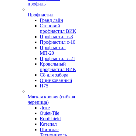
профиль
Профнастил
Гранд лайн
Стеновой
профнастил ВИК
Профнастил с-8
Профнастил с-10
Профнастил
МП-20
Профнастил с-21
Кровельный
профнастил ВИК
С8 для забора
Оцинкованный
Н75
Мягкая кровля (гибкая
черепица)
Деке
Quiet-Tile
Roofshield
Катепал
Шинглас
Технониколь