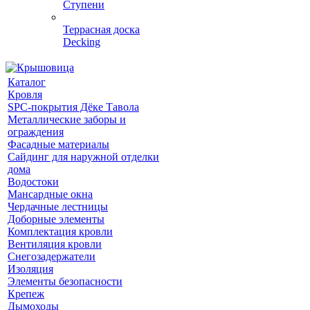
Ступени
Террасная доска
Decking
Каталог
Кровля
SPC-покрытия Дёке Тавола
Металлические заборы и
ограждения
Фасадные материалы
Сайдинг для наружной отделки
дома
Водостоки
Мансардные окна
Чердачные лестницы
Доборные элементы
Комплектация кровли
Вентиляция кровли
Снегозадержатели
Изоляция
Элементы безопасности
Крепеж
Дымоходы