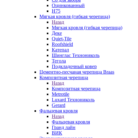
Оцинкованный
Н75
Мягкая кровля (гибкая черепица)
Назад
Мягкая кровля (гибкая черепица)
Деке
Quiet-Tile
Roofshield
Катепал
Шинглас Технониколь
Тегола
Подкладочный ковер
Цементно-песчаная черепица Braas
Композитная черепица
Назад
Композитная черепица
Metrotile
Luxard Технониколь
Gerard
Фальцевая кровля
Назад
Фальцевая кровля
Гранд лайн
ВИК