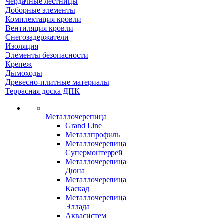
Чердачные лестницы
Доборные элементы
Комплектация кровли
Вентиляция кровли
Снегозадержатели
Изоляция
Элементы безопасности
Крепеж
Дымоходы
Древесно-плитные материалы
Террасная доска ДПК
Металлочерепица
Grand Line
Металлпрофиль
Металлочерепица
Супермонтеррей
Металлочерепица
Дюна
Металлочерепица
Каскад
Металлочерепица
Эллада
Аквасистем