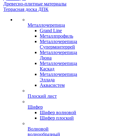
Древесно-плитные материалы
Террасная доска ДПК
Металлочерепица
Grand Line
Металлпрофиль
Металлочерепица
Супермонтеррей
Металлочерепица
Дюна
Металлочерепица
Каскад
Металлочерепица
Эллада
Аквасистем
Плоский лист
Шифер
Шифер волновой
Шифер плоский
Волновой
волнообразный