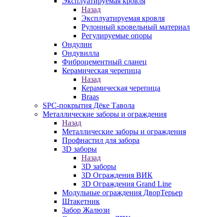
Эксплуатируемая кровля
Назад
Эксплуатируемая кровля
Рулонный кровельный материал
Регулируемые опоры
Ондулин
Ондувилла
Фиброцементный сланец
Керамическая черепица
Назад
Керамическая черепица
Braas
SPC-покрытия Дёке Тавола
Металлические заборы и ограждения
Назад
Металлические заборы и ограждения
Профнастил для забора
3D заборы
Назад
3D заборы
3D Ограждения ВИК
3D Ограждения Grand Line
Модульные ограждения ДворТерьер
Штакетник
Забор Жалюзи