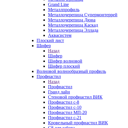
Grand Line
Металлпрофиль
Металлочерепица Супермонтеррей
Металлочерепица Дюна
Металлочерепица Каскад
Металлочерепица Эллада
Аквасистем
Плоский лист
Шифер
Назад
Шифер
Шифер волновой
Шифер плоский
Волновой волнообразный профиль
Профнастил
Назад
Профнастил
Гранд лайн
Стеновой профнастил ВИК
Профнастил с-8
Профнастил с-10
Профнастил МП-20
Профнастил с-21
Кровельный профнастил ВИК
С8 для забора