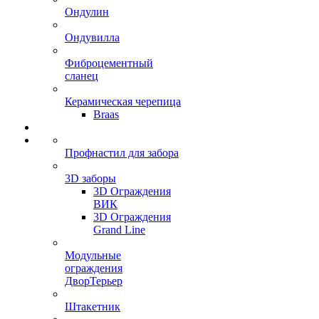
Ондулин
Ондувилла
Фиброцементный
сланец
Керамическая черепица
Braas
Профнастил для забора
3D заборы
3D Ограждения
ВИК
3D Ограждения
Grand Line
Модульные
ограждения
ДворТерьер
Штакетник