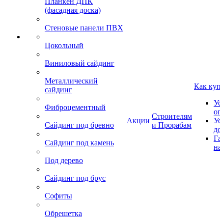
Планкен ДПК
(фасадная доска)
Стеновые панели ПВХ
Цокольный
Виниловый сайдинг
Металлический
Как ку
сайдинг
У
Фиброцементный
о
Строителям
Акции
У
Сайдинг под бревно
и Прорабам
д
Г
Сайдинг под камень
н
Под дерево
Сайдинг под брус
Софиты
Обрешетка