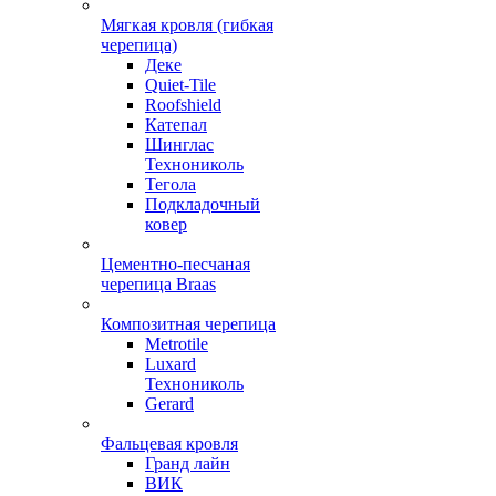
Мягкая кровля (гибкая
черепица)
Деке
Quiet-Tile
Roofshield
Катепал
Шинглас
Технониколь
Тегола
Подкладочный
ковер
Цементно-песчаная
черепица Braas
Композитная черепица
Metrotile
Luxard
Технониколь
Gerard
Фальцевая кровля
Гранд лайн
ВИК