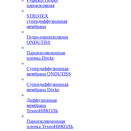
Руфизол Гидро-
пароизоляция
STROTEX
супердиффузионная
мембрана
Гидро-пароизоляция
ONDUTISS
Пароизоляционная
пленка Döcke
Супердиффузионная
мембрана ONDUTISS
Супердиффузионная
мембрана Döcke
Диффузионная
мембрана
ТехноНИКОЛЬ
Пароизоляционная
пленка ТехноНИКОЛЬ