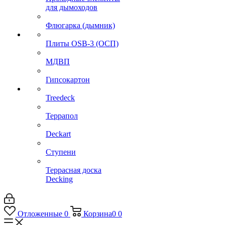
для дымоходов
Флюгарка (дымник)
Плиты OSB-3 (ОСП)
МДВП
Гипсокартон
Treedeck
Террапол
Deckart
Ступени
Террасная доска
Decking
Отложенные
0
Корзина
0
0