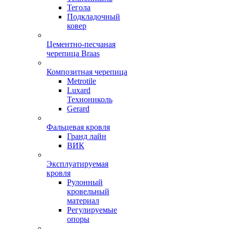
Тегола
Подкладочный
ковер
Цементно-песчаная
черепица Braas
Композитная черепица
Metrotile
Luxard
Технониколь
Gerard
Фальцевая кровля
Гранд лайн
ВИК
Эксплуатируемая
кровля
Рулонный
кровельный
материал
Регулируемые
опоры