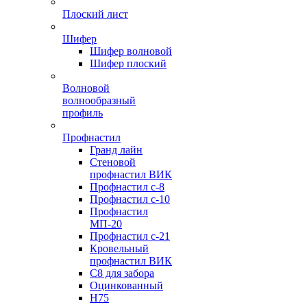
Плоский лист
Шифер
Шифер волновой
Шифер плоский
Волновой
волнообразный
профиль
Профнастил
Гранд лайн
Стеновой
профнастил ВИК
Профнастил с-8
Профнастил с-10
Профнастил
МП-20
Профнастил с-21
Кровельный
профнастил ВИК
С8 для забора
Оцинкованный
Н75