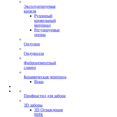
Эксплуатируемая
кровля
Рулонный
кровельный
материал
Регулируемые
опоры
Ондулин
Ондувилла
Фиброцементный
сланец
Керамическая черепица
Braas
Профнастил для забора
3D заборы
3D Ограждения
ВИК