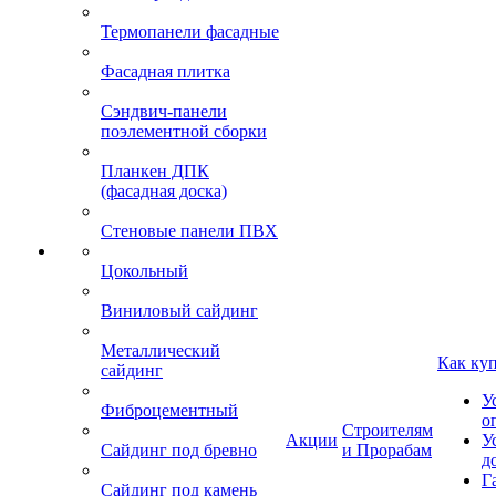
Термопанели фасадные
Фасадная плитка
Сэндвич-панели
поэлементной сборки
Планкен ДПК
(фасадная доска)
Стеновые панели ПВХ
Цокольный
Виниловый сайдинг
Металлический
Как ку
сайдинг
У
Фиброцементный
о
Строителям
Акции
У
Сайдинг под бревно
и Прорабам
д
Г
Сайдинг под камень