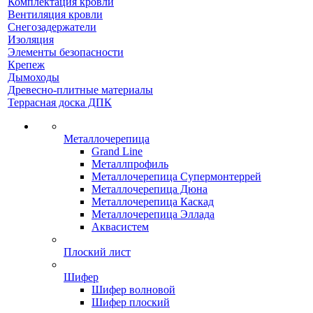
Комплектация кровли
Вентиляция кровли
Снегозадержатели
Изоляция
Элементы безопасности
Крепеж
Дымоходы
Древесно-плитные материалы
Террасная доска ДПК
Металлочерепица
Grand Line
Металлпрофиль
Металлочерепица Супермонтеррей
Металлочерепица Дюна
Металлочерепица Каскад
Металлочерепица Эллада
Аквасистем
Плоский лист
Шифер
Шифер волновой
Шифер плоский