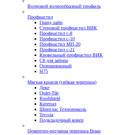
Волновой волнообразный профиль
Профнастил
Гранд лайн
Стеновой профнастил ВИК
Профнастил с-8
Профнастил с-10
Профнастил МП-20
Профнастил с-21
Кровельный профнастил ВИК
С8 для забора
Оцинкованный
Н75
Мягкая кровля (гибкая черепица)
Деке
Quiet-Tile
Roofshield
Катепал
Шинглас Технониколь
Тегола
Подкладочный ковер
Цементно-песчаная черепица Braas