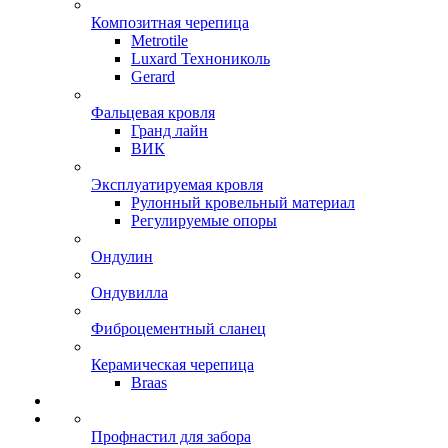
Композитная черепица
Metrotile
Luxard Технониколь
Gerard
Фальцевая кровля
Гранд лайн
ВИК
Эксплуатируемая кровля
Рулонный кровельный материал
Регулируемые опоры
Ондулин
Ондувилла
Фиброцементный сланец
Керамическая черепица
Braas
Профнастил для забора