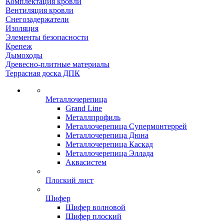
Комплектация кровли
Вентиляция кровли
Снегозадержатели
Изоляция
Элементы безопасности
Крепеж
Дымоходы
Древесно-плитные материалы
Террасная доска ДПК
Металлочерепица
Grand Line
Металлпрофиль
Металлочерепица Супермонтеррей
Металлочерепица Дюна
Металлочерепица Каскад
Металлочерепица Эллада
Аквасистем
Плоский лист
Шифер
Шифер волновой
Шифер плоский