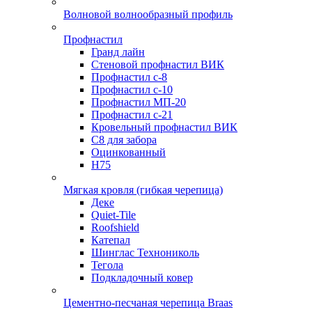
Волновой волнообразный профиль
Профнастил
Гранд лайн
Стеновой профнастил ВИК
Профнастил с-8
Профнастил с-10
Профнастил МП-20
Профнастил с-21
Кровельный профнастил ВИК
С8 для забора
Оцинкованный
Н75
Мягкая кровля (гибкая черепица)
Деке
Quiet-Tile
Roofshield
Катепал
Шинглас Технониколь
Тегола
Подкладочный ковер
Цементно-песчаная черепица Braas