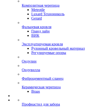
Композитная черепица
Metrotile
Luxard Технониколь
Gerard
Фальцевая кровля
Гранд лайн
ВИК
Эксплуатируемая кровля
Рулонный кровельный материал
Регулируемые опоры
Ондулин
Ондувилла
Фиброцементный сланец
Керамическая черепица
Braas
Профнастил для забора