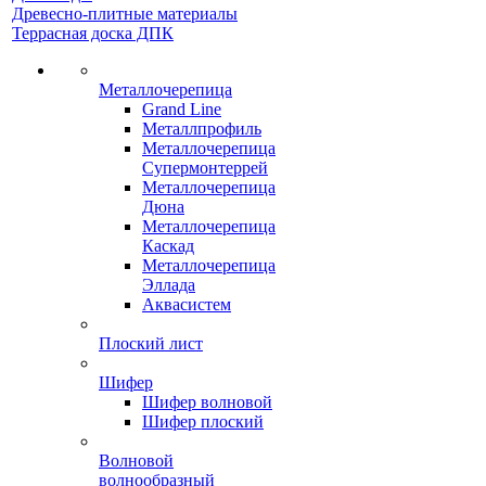
Древесно-плитные материалы
Террасная доска ДПК
Металлочерепица
Grand Line
Металлпрофиль
Металлочерепица
Супермонтеррей
Металлочерепица
Дюна
Металлочерепица
Каскад
Металлочерепица
Эллада
Аквасистем
Плоский лист
Шифер
Шифер волновой
Шифер плоский
Волновой
волнообразный