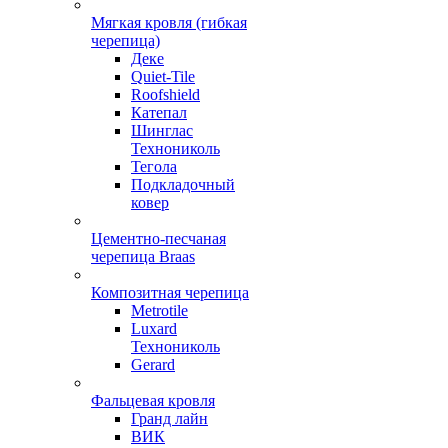
Мягкая кровля (гибкая
черепица)
Деке
Quiet-Tile
Roofshield
Катепал
Шинглас
Технониколь
Тегола
Подкладочный
ковер
Цементно-песчаная
черепица Braas
Композитная черепица
Metrotile
Luxard
Технониколь
Gerard
Фальцевая кровля
Гранд лайн
ВИК