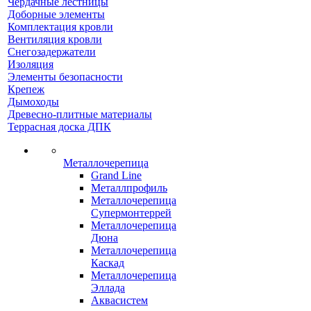
Чердачные лестницы
Доборные элементы
Комплектация кровли
Вентиляция кровли
Снегозадержатели
Изоляция
Элементы безопасности
Крепеж
Дымоходы
Древесно-плитные материалы
Террасная доска ДПК
Металлочерепица
Grand Line
Металлпрофиль
Металлочерепица
Супермонтеррей
Металлочерепица
Дюна
Металлочерепица
Каскад
Металлочерепица
Эллада
Аквасистем