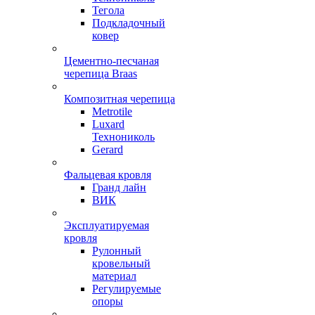
Тегола
Подкладочный
ковер
Цементно-песчаная
черепица Braas
Композитная черепица
Metrotile
Luxard
Технониколь
Gerard
Фальцевая кровля
Гранд лайн
ВИК
Эксплуатируемая
кровля
Рулонный
кровельный
материал
Регулируемые
опоры