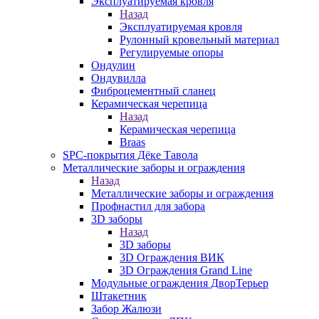
Эксплуатируемая кровля
Назад
Эксплуатируемая кровля
Рулонный кровельный материал
Регулируемые опоры
Ондулин
Ондувилла
Фиброцементный сланец
Керамическая черепица
Назад
Керамическая черепица
Braas
SPC-покрытия Дёке Тавола
Металлические заборы и ограждения
Назад
Металлические заборы и ограждения
Профнастил для забора
3D заборы
Назад
3D заборы
3D Ограждения ВИК
3D Ограждения Grand Line
Модульные ограждения ДворТерьер
Штакетник
Забор Жалюзи