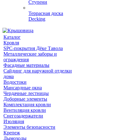
Ступени
Террасная доска
Decking
Каталог
Кровля
SPC-покрытия Дёке Тавола
Металлические заборы и
ограждения
Фасадные материалы
Сайдинг для наружной отделки
дома
Водостоки
Мансардные окна
Чердачные лестницы
Доборные элементы
Комплектация кровли
Вентиляция кровли
Снегозадержатели
Изоляция
Элементы безопасности
Крепеж
Дымоходы