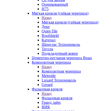
Оцинкованный
Н75
Мягкая кровля (гибкая черепица)
Назад
Мягкая кровля (гибкая черепица)
Деке
Quiet-Tile
Roofshield
Катепал
Шинглас Технониколь
Тегола
Подкладочный ковер
Цементно-песчаная черепица Braas
Композитная черепица
Назад
Композитная черепица
Metrotile
Luxard Технониколь
Gerard
Фальцевая кровля
Назад
Фальцевая кровля
Гранд лайн
ВИК