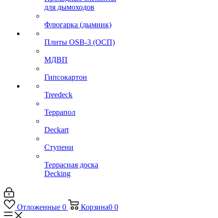
для дымоходов
Флюгарка (дымник)
Плиты OSB-3 (ОСП)
МДВП
Гипсокартон
Treedeck
Террапол
Deckart
Ступени
Террасная доска
Decking
Отложенные
0
Корзина
0
0