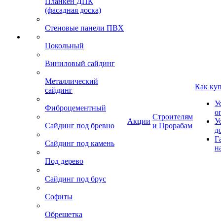
Планкен ДПК
(фасадная доска)
Стеновые панели ПВХ
Цокольный
Виниловый сайдинг
Металлический
Как ку
сайдинг
У
Фиброцементный
о
Строителям
Акции
У
Сайдинг под бревно
и Прорабам
д
Г
Сайдинг под камень
н
Под дерево
Сайдинг под брус
Софиты
Обрешетка