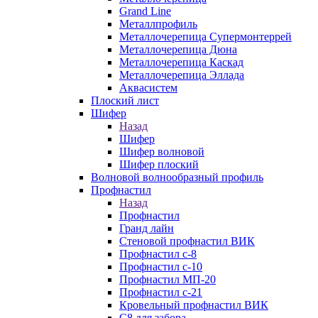
Grand Line
Металлпрофиль
Металлочерепица Супермонтеррей
Металлочерепица Дюна
Металлочерепица Каскад
Металлочерепица Эллада
Аквасистем
Плоский лист
Шифер
Назад
Шифер
Шифер волновой
Шифер плоский
Волновой волнообразный профиль
Профнастил
Назад
Профнастил
Гранд лайн
Стеновой профнастил ВИК
Профнастил с-8
Профнастил с-10
Профнастил МП-20
Профнастил с-21
Кровельный профнастил ВИК
С8 для забора