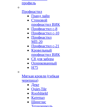
профиль
Профнастил
Гранд лайн
Стеновой
профнастил ВИК
Профнастил с-8
Профнастил с-10
Профнастил
МП-20
Профнастил с-21
Кровельный
профнастил ВИК
С8 для забора
Оцинкованный
Н75
Мягкая кровля (гибкая
черепица)
Деке
Quiet-Tile
Roofshield
Катепал
Шинглас
Технониколь