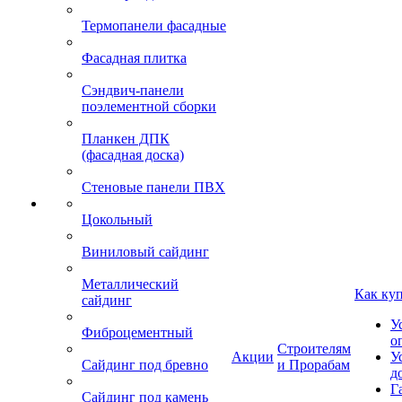
Термопанели фасадные
Фасадная плитка
Сэндвич-панели
поэлементной сборки
Планкен ДПК
(фасадная доска)
Стеновые панели ПВХ
Цокольный
Виниловый сайдинг
Металлический
Как ку
сайдинг
У
Фиброцементный
о
Строителям
Акции
У
Сайдинг под бревно
и Прорабам
д
Г
Сайдинг под камень