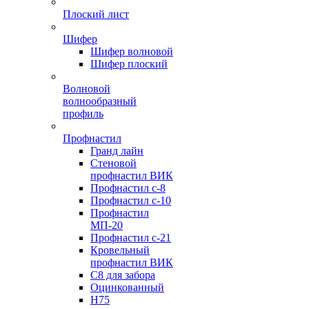
Плоский лист
Шифер
Шифер волновой
Шифер плоский
Волновой
волнообразный
профиль
Профнастил
Гранд лайн
Стеновой
профнастил ВИК
Профнастил с-8
Профнастил с-10
Профнастил
МП-20
Профнастил с-21
Кровельный
профнастил ВИК
С8 для забора
Оцинкованный
Н75