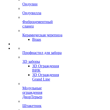
Ондулин
Ондувилла
Фиброцементный
сланец
Керамическая черепица
Braas
Профнастил для забора
3D заборы
3D Ограждения
ВИК
3D Ограждения
Grand Line
Модульные
ограждения
ДворТерьер
Штакетник