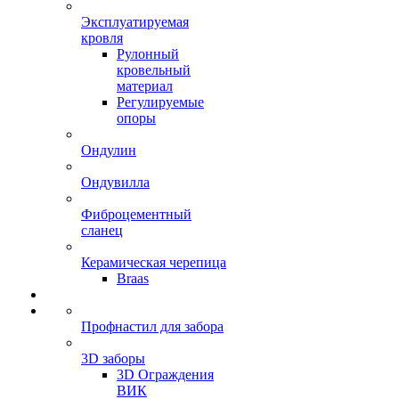
Эксплуатируемая
кровля
Рулонный
кровельный
материал
Регулируемые
опоры
Ондулин
Ондувилла
Фиброцементный
сланец
Керамическая черепица
Braas
Профнастил для забора
3D заборы
3D Ограждения
ВИК