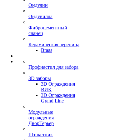
Ондулин
Ондувилла
Фиброцементный
сланец
Керамическая черепица
Braas
Профнастил для забора
3D заборы
3D Ограждения
ВИК
3D Ограждения
Grand Line
Модульные
ограждения
ДворТерьер
Штакетник