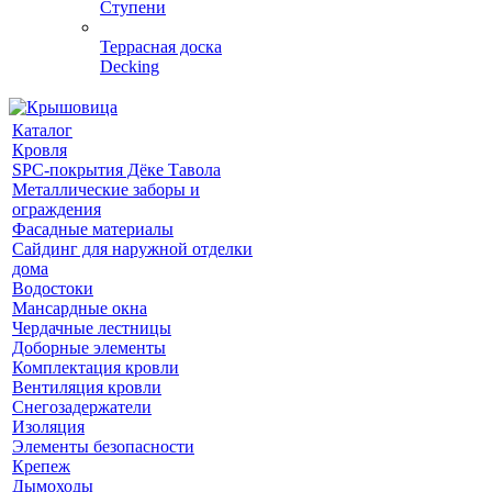
Ступени
Террасная доска
Decking
Каталог
Кровля
SPC-покрытия Дёке Тавола
Металлические заборы и
ограждения
Фасадные материалы
Сайдинг для наружной отделки
дома
Водостоки
Мансардные окна
Чердачные лестницы
Доборные элементы
Комплектация кровли
Вентиляция кровли
Снегозадержатели
Изоляция
Элементы безопасности
Крепеж
Дымоходы