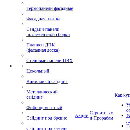
Термопанели фасадные
Фасадная плитка
Сэндвич-панели
поэлементной сборки
Планкен ДПК
(фасадная доска)
Стеновые панели ПВХ
Цокольный
Виниловый сайдинг
Металлический
Как ку
сайдинг
У
Фиброцементный
о
Строителям
Акции
У
Сайдинг под бревно
и Прорабам
д
Г
Сайдинг под камень