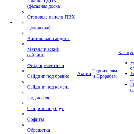
Планкен ДПК
(фасадная доска)
Стеновые панели ПВХ
Цокольный
Виниловый сайдинг
Металлический
Как ку
сайдинг
У
Фиброцементный
о
Строителям
Акции
У
Сайдинг под бревно
и Прорабам
д
Г
Сайдинг под камень
н
Под дерево
Сайдинг под брус
Софиты
Обрешетка