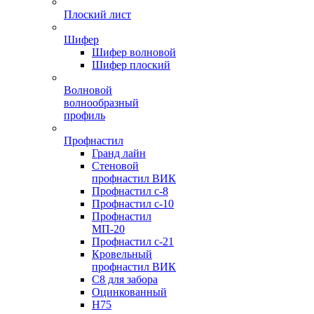
Плоский лист
Шифер
Шифер волновой
Шифер плоский
Волновой
волнообразный
профиль
Профнастил
Гранд лайн
Стеновой
профнастил ВИК
Профнастил с-8
Профнастил с-10
Профнастил
МП-20
Профнастил с-21
Кровельный
профнастил ВИК
С8 для забора
Оцинкованный
Н75