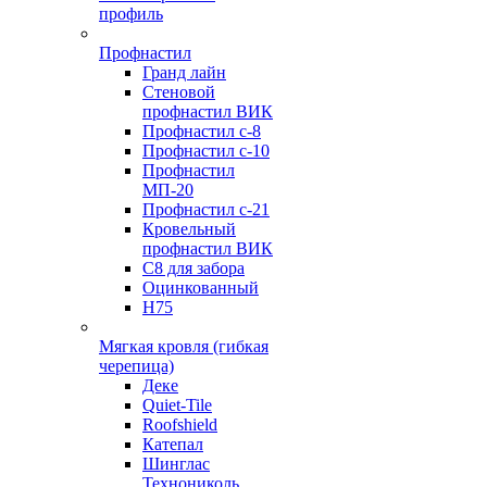
профиль
Профнастил
Гранд лайн
Стеновой
профнастил ВИК
Профнастил с-8
Профнастил с-10
Профнастил
МП-20
Профнастил с-21
Кровельный
профнастил ВИК
С8 для забора
Оцинкованный
Н75
Мягкая кровля (гибкая
черепица)
Деке
Quiet-Tile
Roofshield
Катепал
Шинглас
Технониколь