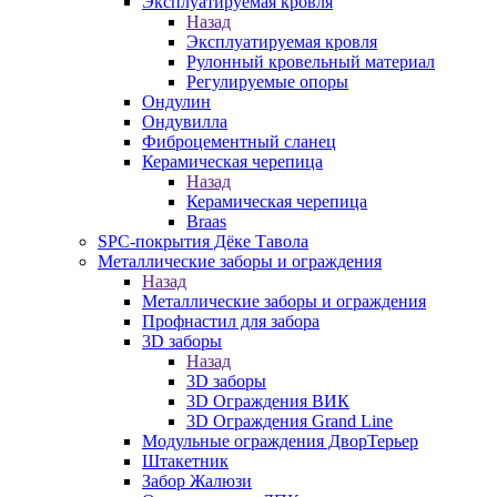
Эксплуатируемая кровля
Назад
Эксплуатируемая кровля
Рулонный кровельный материал
Регулируемые опоры
Ондулин
Ондувилла
Фиброцементный сланец
Керамическая черепица
Назад
Керамическая черепица
Braas
SPC-покрытия Дёке Тавола
Металлические заборы и ограждения
Назад
Металлические заборы и ограждения
Профнастил для забора
3D заборы
Назад
3D заборы
3D Ограждения ВИК
3D Ограждения Grand Line
Модульные ограждения ДворТерьер
Штакетник
Забор Жалюзи