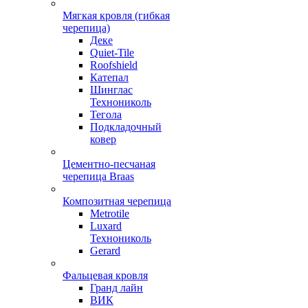
Мягкая кровля (гибкая
черепица)
Деке
Quiet-Tile
Roofshield
Катепал
Шинглас
Технониколь
Тегола
Подкладочный
ковер
Цементно-песчаная
черепица Braas
Композитная черепица
Metrotile
Luxard
Технониколь
Gerard
Фальцевая кровля
Гранд лайн
ВИК