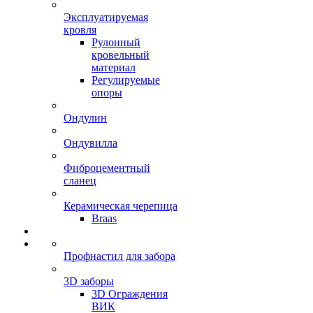
Эксплуатируемая
кровля
Рулонный
кровельный
материал
Регулируемые
опоры
Ондулин
Ондувилла
Фиброцементный
сланец
Керамическая черепица
Braas
Профнастил для забора
3D заборы
3D Ограждения
ВИК