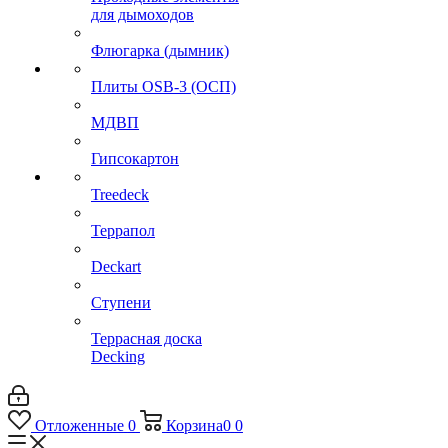
для дымоходов
Флюгарка (дымник)
Плиты OSB-3 (ОСП)
МДВП
Гипсокартон
Treedeck
Террапол
Deckart
Ступени
Террасная доска
Decking
Отложенные
0
Корзина
0
0