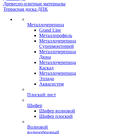
Древесно-плитные материалы
Террасная доска ДПК
Металлочерепица
Grand Line
Металлпрофиль
Металлочерепица
Супермонтеррей
Металлочерепица
Дюна
Металлочерепица
Каскад
Металлочерепица
Эллада
Аквасистем
Плоский лист
Шифер
Шифер волновой
Шифер плоский
Волновой
волнообразный