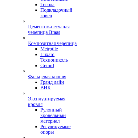
Тегола
Подкладочный
ковер
Цементно-песчаная
черепица Braas
Композитная черепица
Metrotile
Luxard
Технониколь
Gerard
Фальцевая кровля
Гранд лайн
ВИК
Эксплуатируемая
кровля
Рулонный
кровельный
материал
Регулируемые
опоры