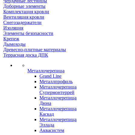
Чердачные лестницы
Доборные элементы
Комплектация кровли
Вентиляция кровли
Снегозадержатели
Изоляция
Элементы безопасности
Крепеж
Дымоходы
Древесно-плитные материалы
Террасная доска ДПК
Металлочерепица
Grand Line
Металлпрофиль
Металлочерепица
Супермонтеррей
Металлочерепица
Дюна
Металлочерепица
Каскад
Металлочерепица
Эллада
Аквасистем