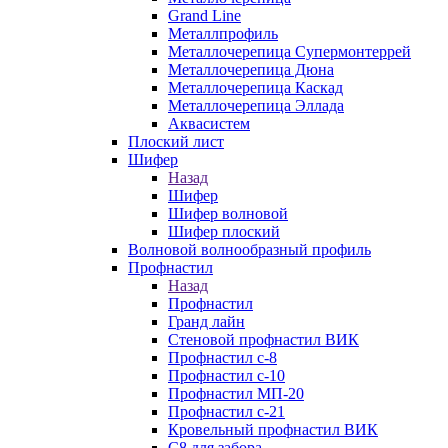
Grand Line
Металлпрофиль
Металлочерепица Супермонтеррей
Металлочерепица Дюна
Металлочерепица Каскад
Металлочерепица Эллада
Аквасистем
Плоский лист
Шифер
Назад
Шифер
Шифер волновой
Шифер плоский
Волновой волнообразный профиль
Профнастил
Назад
Профнастил
Гранд лайн
Стеновой профнастил ВИК
Профнастил с-8
Профнастил с-10
Профнастил МП-20
Профнастил с-21
Кровельный профнастил ВИК
С8 для забора