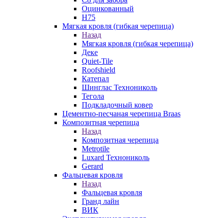
Оцинкованный
Н75
Мягкая кровля (гибкая черепица)
Назад
Мягкая кровля (гибкая черепица)
Деке
Quiet-Tile
Roofshield
Катепал
Шинглас Технониколь
Тегола
Подкладочный ковер
Цементно-песчаная черепица Braas
Композитная черепица
Назад
Композитная черепица
Metrotile
Luxard Технониколь
Gerard
Фальцевая кровля
Назад
Фальцевая кровля
Гранд лайн
ВИК