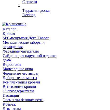
Ступени
Террасная доска
Decking
Каталог
Кровля
SPC-покрытия Дёке Тавола
Металлические заборы и
ограждения
Фасадные материалы
Сайдинг для наружной отделки
дома
Водостоки
Мансардные окна
Чердачные лестницы
Доборные элементы
Комплектация кровли
Вентиляция кровли
Снегозадержатели
Изоляция
Элементы безопасности
Крепеж
Дымоходы