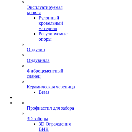
Эксплуатируемая
кровля
Рулонный
кровельный
материал
Регулируемые
опоры
Ондулин
Ондувилла
Фиброцементный
сланец
Керамическая черепица
Braas
Профнастил для забора
3D заборы
3D Ограждения
ВИК