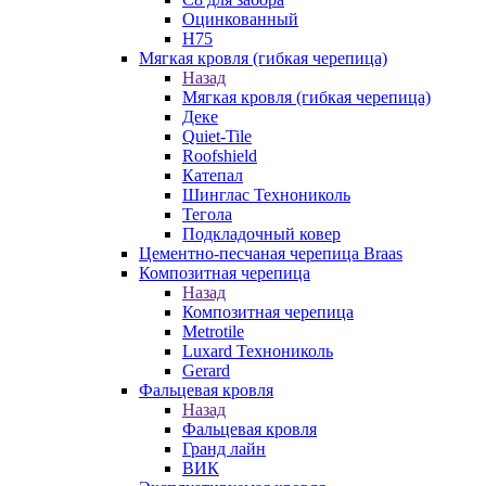
Оцинкованный
Н75
Мягкая кровля (гибкая черепица)
Назад
Мягкая кровля (гибкая черепица)
Деке
Quiet-Tile
Roofshield
Катепал
Шинглас Технониколь
Тегола
Подкладочный ковер
Цементно-песчаная черепица Braas
Композитная черепица
Назад
Композитная черепица
Metrotile
Luxard Технониколь
Gerard
Фальцевая кровля
Назад
Фальцевая кровля
Гранд лайн
ВИК