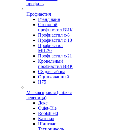
профиль
Профнастил
Гранд лайн
Стеновой
профнастил ВИК
Профнастил с-8
Профнастил с-10
Профнастил
МП-20
Профнастил с-21
Кровельный
профнастил ВИК
С8 для забора
Оцинкованный
Н75
Мягкая кровля (гибкая
черепица)
Деке
Quiet-Tile
Roofshield
Катепал
Шинглас
Технониколь