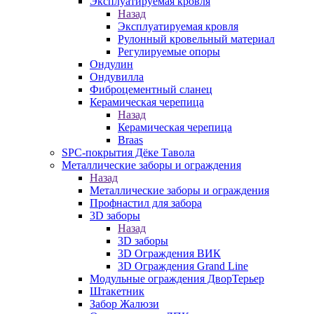
Эксплуатируемая кровля
Назад
Эксплуатируемая кровля
Рулонный кровельный материал
Регулируемые опоры
Ондулин
Ондувилла
Фиброцементный сланец
Керамическая черепица
Назад
Керамическая черепица
Braas
SPC-покрытия Дёке Тавола
Металлические заборы и ограждения
Назад
Металлические заборы и ограждения
Профнастил для забора
3D заборы
Назад
3D заборы
3D Ограждения ВИК
3D Ограждения Grand Line
Модульные ограждения ДворТерьер
Штакетник
Забор Жалюзи