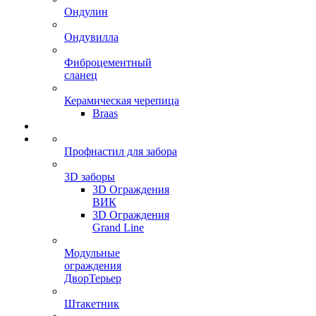
Ондулин
Ондувилла
Фиброцементный
сланец
Керамическая черепица
Braas
Профнастил для забора
3D заборы
3D Ограждения
ВИК
3D Ограждения
Grand Line
Модульные
ограждения
ДворТерьер
Штакетник