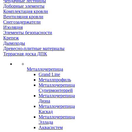
Чердачные лестницы
Доборные элементы
Комплектация кровли
Вентиляция кровли
Снегозадержатели
Изоляция
Элементы безопасности
Крепеж
Дымоходы
Древесно-плитные материалы
Террасная доска ДПК
Металлочерепица
Grand Line
Металлпрофиль
Металлочерепица
Супермонтеррей
Металлочерепица
Дюна
Металлочерепица
Каскад
Металлочерепица
Эллада
Аквасистем