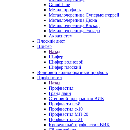
Grand Line
Металлпрофиль
Металлочерепица Супермонтеррей
Металлочерепица Дюна
Металлочерепица Каскад
Металлочерепица Эллада
Аквасистем
Плоский лист
Шифер
Назад
Шифер
Шифер волновой
Шифер плоский
Волновой волнообразный профиль
Профнастил
Назад
Профнастил
Гранд лайн
Стеновой профнастил ВИК
Профнастил с-8
Профнастил с-10
Профнастил МП-20
Профнастил с-21
Кровельный профнастил ВИК
С8 для забора