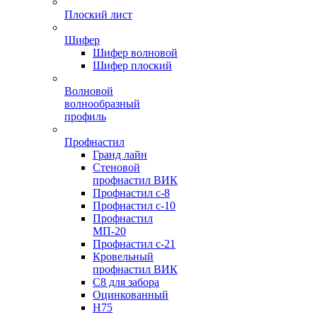
Плоский лист
Шифер
Шифер волновой
Шифер плоский
Волновой
волнообразный
профиль
Профнастил
Гранд лайн
Стеновой
профнастил ВИК
Профнастил с-8
Профнастил с-10
Профнастил
МП-20
Профнастил с-21
Кровельный
профнастил ВИК
С8 для забора
Оцинкованный
Н75