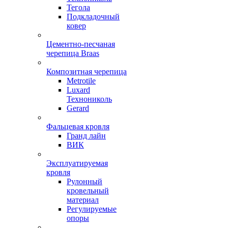
Тегола
Подкладочный
ковер
Цементно-песчаная
черепица Braas
Композитная черепица
Metrotile
Luxard
Технониколь
Gerard
Фальцевая кровля
Гранд лайн
ВИК
Эксплуатируемая
кровля
Рулонный
кровельный
материал
Регулируемые
опоры