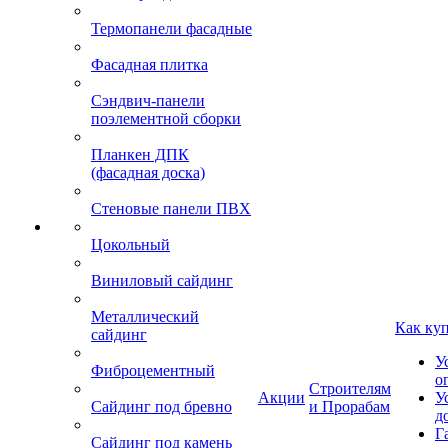
Термопанели фасадные
Фасадная плитка
Сэндвич-панели
поэлементной сборки
Планкен ДПК
(фасадная доска)
Стеновые панели ПВХ
Цокольный
Виниловый сайдинг
Металлический
Как ку
сайдинг
У
Фиброцементный
о
Строителям
Акции
У
Сайдинг под бревно
и Прорабам
д
Г
Сайдинг под камень