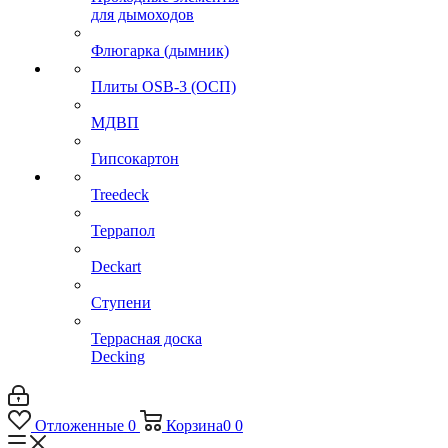
для дымоходов
Флюгарка (дымник)
Плиты OSB-3 (ОСП)
МДВП
Гипсокартон
Treedeck
Террапол
Deckart
Ступени
Террасная доска
Decking
Отложенные
0
Корзина
0
0