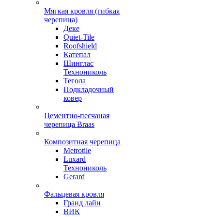
Мягкая кровля (гибкая
черепица)
Деке
Quiet-Tile
Roofshield
Катепал
Шинглас
Технониколь
Тегола
Подкладочный
ковер
Цементно-песчаная
черепица Braas
Композитная черепица
Metrotile
Luxard
Технониколь
Gerard
Фальцевая кровля
Гранд лайн
ВИК