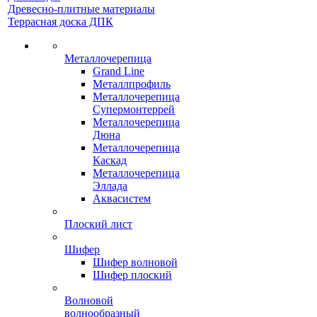
Древесно-плитные материалы
Террасная доска ДПК
Металлочерепица
Grand Line
Металлпрофиль
Металлочерепица
Супермонтеррей
Металлочерепица
Дюна
Металлочерепица
Каскад
Металлочерепица
Эллада
Аквасистем
Плоский лист
Шифер
Шифер волновой
Шифер плоский
Волновой
волнообразный