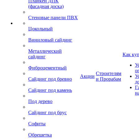
Планкен ДПК
(фасадная доска)
Стеновые панели ПВХ
Цокольный
Виниловый сайдинг
Металлический
Как ку
сайдинг
У
Фиброцементный
о
Строителям
Акции
У
Сайдинг под бревно
и Прорабам
д
Г
Сайдинг под камень
н
Под дерево
Сайдинг под брус
Софиты
Обрешетка