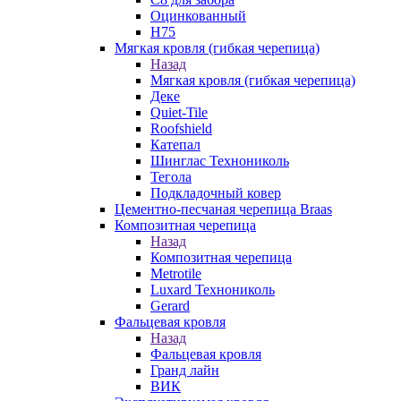
Оцинкованный
Н75
Мягкая кровля (гибкая черепица)
Назад
Мягкая кровля (гибкая черепица)
Деке
Quiet-Tile
Roofshield
Катепал
Шинглас Технониколь
Тегола
Подкладочный ковер
Цементно-песчаная черепица Braas
Композитная черепица
Назад
Композитная черепица
Metrotile
Luxard Технониколь
Gerard
Фальцевая кровля
Назад
Фальцевая кровля
Гранд лайн
ВИК