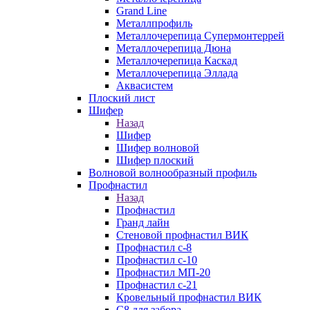
Grand Line
Металлпрофиль
Металлочерепица Супермонтеррей
Металлочерепица Дюна
Металлочерепица Каскад
Металлочерепица Эллада
Аквасистем
Плоский лист
Шифер
Назад
Шифер
Шифер волновой
Шифер плоский
Волновой волнообразный профиль
Профнастил
Назад
Профнастил
Гранд лайн
Стеновой профнастил ВИК
Профнастил с-8
Профнастил с-10
Профнастил МП-20
Профнастил с-21
Кровельный профнастил ВИК
С8 для забора