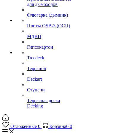
для дымоходов
Флюгарка (дымник)
Плиты OSB-3 (ОСП)
МДВП
Гипсокартон
Treedeck
Террапол
Deckart
Ступени
Террасная доска
Decking
Отложенные
0
Корзина
0
0