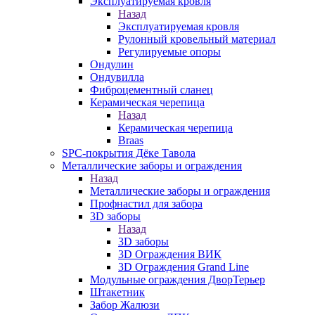
Эксплуатируемая кровля
Назад
Эксплуатируемая кровля
Рулонный кровельный материал
Регулируемые опоры
Ондулин
Ондувилла
Фиброцементный сланец
Керамическая черепица
Назад
Керамическая черепица
Braas
SPC-покрытия Дёке Тавола
Металлические заборы и ограждения
Назад
Металлические заборы и ограждения
Профнастил для забора
3D заборы
Назад
3D заборы
3D Ограждения ВИК
3D Ограждения Grand Line
Модульные ограждения ДворТерьер
Штакетник
Забор Жалюзи