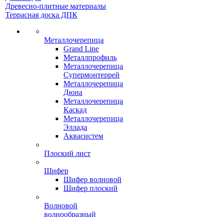
Древесно-плитные материалы
Террасная доска ДПК
Металлочерепица
Grand Line
Металлпрофиль
Металлочерепица
Супермонтеррей
Металлочерепица
Дюна
Металлочерепица
Каскад
Металлочерепица
Эллада
Аквасистем
Плоский лист
Шифер
Шифер волновой
Шифер плоский
Волновой
волнообразный