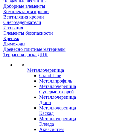
Чердачные лестницы
Доборные элементы
Комплектация кровли
Вентиляция кровли
Снегозадержатели
Изоляция
Элементы безопасности
Крепеж
Дымоходы
Древесно-плитные материалы
Террасная доска ДПК
Металлочерепица
Grand Line
Металлпрофиль
Металлочерепица
Супермонтеррей
Металлочерепица
Дюна
Металлочерепица
Каскад
Металлочерепица
Эллада
Аквасистем