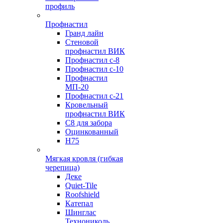
профиль
Профнастил
Гранд лайн
Стеновой
профнастил ВИК
Профнастил с-8
Профнастил с-10
Профнастил
МП-20
Профнастил с-21
Кровельный
профнастил ВИК
С8 для забора
Оцинкованный
Н75
Мягкая кровля (гибкая
черепица)
Деке
Quiet-Tile
Roofshield
Катепал
Шинглас
Технониколь