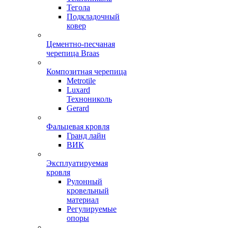
Тегола
Подкладочный
ковер
Цементно-песчаная
черепица Braas
Композитная черепица
Metrotile
Luxard
Технониколь
Gerard
Фальцевая кровля
Гранд лайн
ВИК
Эксплуатируемая
кровля
Рулонный
кровельный
материал
Регулируемые
опоры