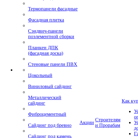
Термопанели фасадные
Фасадная плитка
Сэндвич-панели
поэлементной сборки
Планкен ДПК
(фасадная доска)
Стеновые панели ПВХ
Цокольный
Виниловый сайдинг
Металлический
Как ку
сайдинг
У
Фиброцементный
о
Строителям
Акции
У
Сайдинг под бревно
и Прорабам
д
Г
Сайдинг под камень