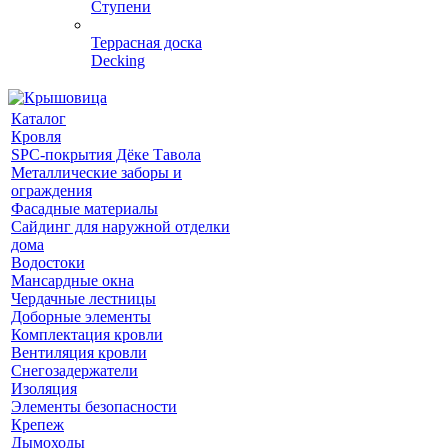
Ступени
Террасная доска
Decking
Каталог
Кровля
SPC-покрытия Дёке Тавола
Металлические заборы и
ограждения
Фасадные материалы
Сайдинг для наружной отделки
дома
Водостоки
Мансардные окна
Чердачные лестницы
Доборные элементы
Комплектация кровли
Вентиляция кровли
Снегозадержатели
Изоляция
Элементы безопасности
Крепеж
Дымоходы