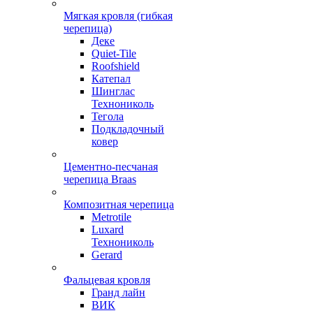
Мягкая кровля (гибкая
черепица)
Деке
Quiet-Tile
Roofshield
Катепал
Шинглас
Технониколь
Тегола
Подкладочный
ковер
Цементно-песчаная
черепица Braas
Композитная черепица
Metrotile
Luxard
Технониколь
Gerard
Фальцевая кровля
Гранд лайн
ВИК