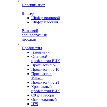
Плоский лист
Шифер
Шифер волновой
Шифер плоский
Волновой
волнообразный
профиль
Профнастил
Гранд лайн
Стеновой
профнастил ВИК
Профнастил с-8
Профнастил с-10
Профнастил
МП-20
Профнастил с-21
Кровельный
профнастил ВИК
С8 для забора
Оцинкованный
Н75