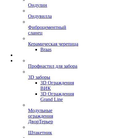
Ондулин
Ондувилла
Фиброцементный
сланец
Керамическая черепица
Braas
Профнастил для забора
3D заборы
3D Ограждения
ВИК
3D Ограждения
Grand Line
Модульные
ограждения
ДворТерьер
Штакетник