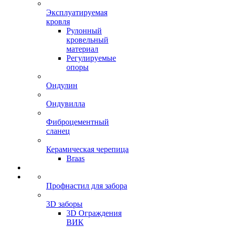
Эксплуатируемая
кровля
Рулонный
кровельный
материал
Регулируемые
опоры
Ондулин
Ондувилла
Фиброцементный
сланец
Керамическая черепица
Braas
Профнастил для забора
3D заборы
3D Ограждения
ВИК