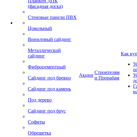
Планкен ДПК
(фасадная доска)
Стеновые панели ПВХ
Цокольный
Виниловый сайдинг
Металлический
Как ку
сайдинг
У
Фиброцементный
о
Строителям
Акции
У
Сайдинг под бревно
и Прорабам
д
Г
Сайдинг под камень
н
Под дерево
Сайдинг под брус
Софиты
Обрешетка