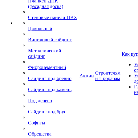
Планкен ДПК
(фасадная доска)
Стеновые панели ПВХ
Цокольный
Виниловый сайдинг
Металлический
Как ку
сайдинг
У
Фиброцементный
о
Строителям
Акции
У
Сайдинг под бревно
и Прорабам
д
Г
Сайдинг под камень
н
Под дерево
Сайдинг под брус
Софиты
Обрешетка