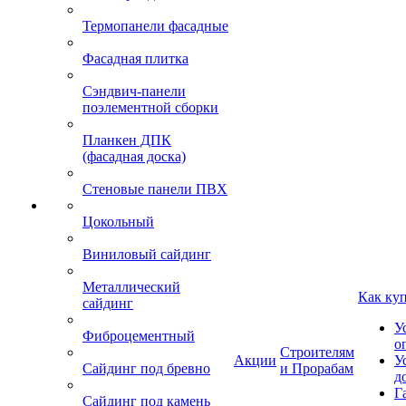
Термопанели фасадные
Фасадная плитка
Сэндвич-панели
поэлементной сборки
Планкен ДПК
(фасадная доска)
Стеновые панели ПВХ
Цокольный
Виниловый сайдинг
Металлический
Как ку
сайдинг
У
Фиброцементный
о
Строителям
Акции
У
Сайдинг под бревно
и Прорабам
д
Г
Сайдинг под камень