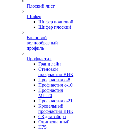
Плоский лист
Шифер
Шифер волновой
Шифер плоский
Волновой
волнообразный
профиль
Профнастил
Гранд лайн
Стеновой
профнастил ВИК
Профнастил с-8
Профнастил с-10
Профнастил
МП-20
Профнастил с-21
Кровельный
профнастил ВИК
С8 для забора
Оцинкованный
Н75