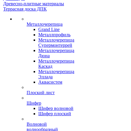
Древесно-плитные материалы
Террасная доска ДПК
Металлочерепица
Grand Line
Металлпрофиль
Металлочерепица
Супермонтеррей
Металлочерепица
Дюна
Металлочерепица
Каскад
Металлочерепица
Эллада
Аквасистем
Плоский лист
Шифер
Шифер волновой
Шифер плоский
Волновой
волнообразный