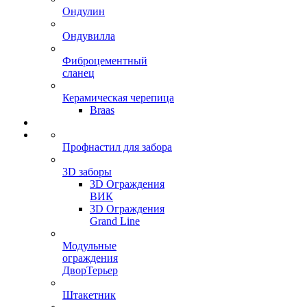
Ондулин
Ондувилла
Фиброцементный
сланец
Керамическая черепица
Braas
Профнастил для забора
3D заборы
3D Ограждения
ВИК
3D Ограждения
Grand Line
Модульные
ограждения
ДворТерьер
Штакетник