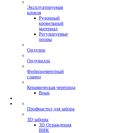
Эксплуатируемая
кровля
Рулонный
кровельный
материал
Регулируемые
опоры
Ондулин
Ондувилла
Фиброцементный
сланец
Керамическая черепица
Braas
Профнастил для забора
3D заборы
3D Ограждения
ВИК