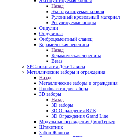
Эксплуатируемая кровля
Назад
Эксплуатируемая кровля
Рулонный кровельный материал
Регулируемые опоры
Ондулин
Ондувилла
Фиброцементный сланец
Керамическая черепица
Назад
Керамическая черепица
Braas
SPC-покрытия Дёке Тавола
Металлические заборы и ограждения
Назад
Металлические заборы и ограждения
Профнастил для забора
3D заборы
Назад
3D заборы
3D Ограждения ВИК
3D Ограждения Grand Line
Модульные ограждения ДворТерьер
Штакетник
Забор Жалюзи