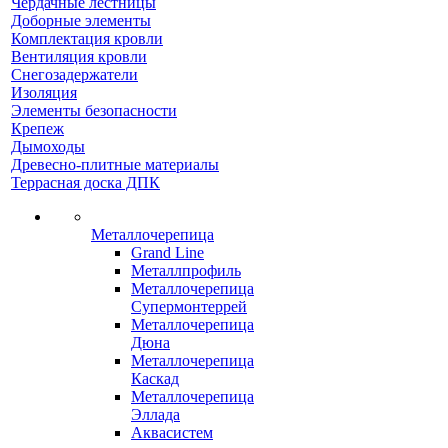
Чердачные лестницы
Доборные элементы
Комплектация кровли
Вентиляция кровли
Снегозадержатели
Изоляция
Элементы безопасности
Крепеж
Дымоходы
Древесно-плитные материалы
Террасная доска ДПК
Металлочерепица
Grand Line
Металлпрофиль
Металлочерепица
Супермонтеррей
Металлочерепица
Дюна
Металлочерепица
Каскад
Металлочерепица
Эллада
Аквасистем