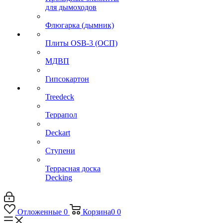
для дымоходов
Флюгарка (дымник)
Плиты OSB-3 (ОСП)
МДВП
Гипсокартон
Treedeck
Террапол
Deckart
Ступени
Террасная доска
Decking
Отложенные
0
Корзина
0
0