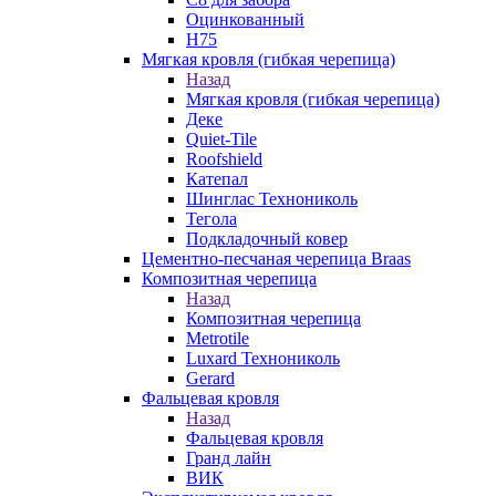
Оцинкованный
Н75
Мягкая кровля (гибкая черепица)
Назад
Мягкая кровля (гибкая черепица)
Деке
Quiet-Tile
Roofshield
Катепал
Шинглас Технониколь
Тегола
Подкладочный ковер
Цементно-песчаная черепица Braas
Композитная черепица
Назад
Композитная черепица
Metrotile
Luxard Технониколь
Gerard
Фальцевая кровля
Назад
Фальцевая кровля
Гранд лайн
ВИК