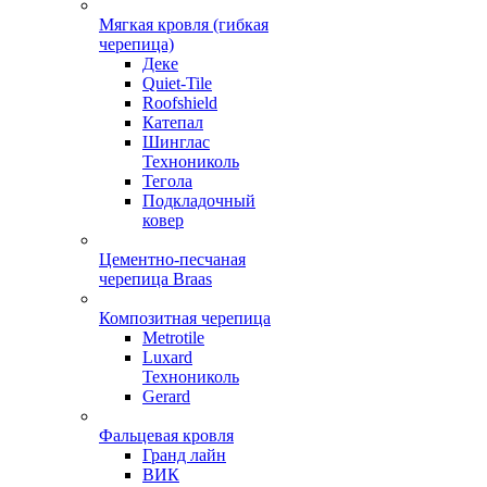
Мягкая кровля (гибкая
черепица)
Деке
Quiet-Tile
Roofshield
Катепал
Шинглас
Технониколь
Тегола
Подкладочный
ковер
Цементно-песчаная
черепица Braas
Композитная черепица
Metrotile
Luxard
Технониколь
Gerard
Фальцевая кровля
Гранд лайн
ВИК