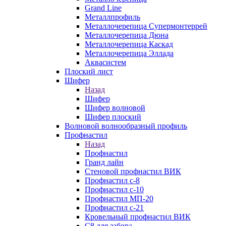
Grand Line
Металлпрофиль
Металлочерепица Супермонтеррей
Металлочерепица Дюна
Металлочерепица Каскад
Металлочерепица Эллада
Аквасистем
Плоский лист
Шифер
Назад
Шифер
Шифер волновой
Шифер плоский
Волновой волнообразный профиль
Профнастил
Назад
Профнастил
Гранд лайн
Стеновой профнастил ВИК
Профнастил с-8
Профнастил с-10
Профнастил МП-20
Профнастил с-21
Кровельный профнастил ВИК
С8 для забора