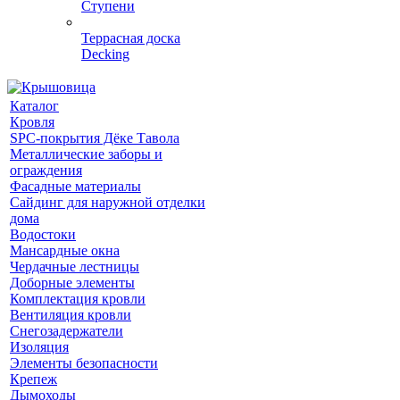
Ступени
Террасная доска
Decking
Каталог
Кровля
SPC-покрытия Дёке Тавола
Металлические заборы и
ограждения
Фасадные материалы
Сайдинг для наружной отделки
дома
Водостоки
Мансардные окна
Чердачные лестницы
Доборные элементы
Комплектация кровли
Вентиляция кровли
Снегозадержатели
Изоляция
Элементы безопасности
Крепеж
Дымоходы