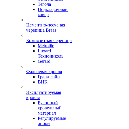
Тегола
Подкладочный
ковер
Цементно-песчаная
черепица Braas
Композитная черепица
Metrotile
Luxard
Технониколь
Gerard
Фальцевая кровля
Гранд лайн
ВИК
Эксплуатируемая
кровля
Рулонный
кровельный
материал
Регулируемые
опоры