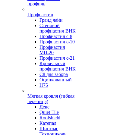
профиль
Профнастил
Гранд лайн
Стеновой
профнастил ВИК
Профнастил с-8
Профнастил с-10
Профнастил
МП-20
Профнастил с-21
Кровельный
профнастил ВИК
С8 для забора
Оцинкованный
Н75
Мягкая кровля (гибкая
черепица)
Деке
Quiet-Tile
Roofshield
Катепал
Шинглас
Технониколь