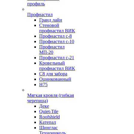
профиль
Профнастил
Гранд лайн
Стеновой
профнастил ВИК
Профнастил с-8
Профнастил с-10
Профнастил
МП-20
Профнастил с-21
Кровельный
профнастил ВИК
С8 для забора
Оцинкованный
Н75
Мягкая кровля (гибкая
черепица)
Деке
Quiet-Tile
Roofshield
Катепал
Шинглас
Технониколь