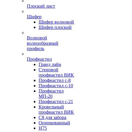
Плоский лист
Шифер
Шифер волновой
Шифер плоский
Волновой
волнообразный
профиль
Профнастил
Гранд лайн
Стеновой
профнастил ВИК
Профнастил с-8
Профнастил с-10
Профнастил
МП-20
Профнастил с-21
Кровельный
профнастил ВИК
С8 для забора
Оцинкованный
Н75