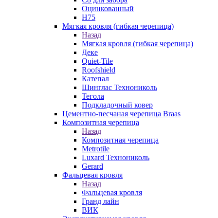
Оцинкованный
Н75
Мягкая кровля (гибкая черепица)
Назад
Мягкая кровля (гибкая черепица)
Деке
Quiet-Tile
Roofshield
Катепал
Шинглас Технониколь
Тегола
Подкладочный ковер
Цементно-песчаная черепица Braas
Композитная черепица
Назад
Композитная черепица
Metrotile
Luxard Технониколь
Gerard
Фальцевая кровля
Назад
Фальцевая кровля
Гранд лайн
ВИК