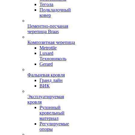
Тегола
Подкладочный
ковер
Цементно-песчаная
черепица Braas
Композитная черепица
Metrotile
Luxard
Технониколь
Gerard
Фальцевая кровля
Гранд лайн
ВИК
Эксплуатируемая
кровля
Рулонный
кровельный
материал
Регулируемые
опоры