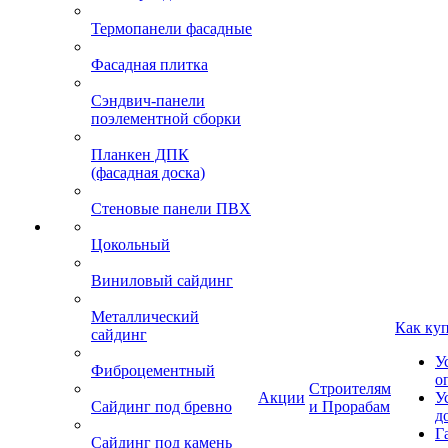
Термопанели фасадные
Фасадная плитка
Сэндвич-панели
поэлементной сборки
Планкен ДПК
(фасадная доска)
Стеновые панели ПВХ
Цокольный
Виниловый сайдинг
Металлический
Как ку
сайдинг
У
Фиброцементный
о
Строителям
Акции
У
Сайдинг под бревно
и Прорабам
д
Г
Сайдинг под камень