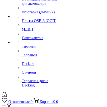
для дымоходов
Флюгарка (дымник)
Плиты OSB-3 (ОСП)
МДВП
Гипсокартон
Treedeck
Террапол
Deckart
Ступени
Террасная доска
Decking
Отложенные
0
Корзина
0
0