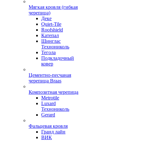
Мягкая кровля (гибкая
черепица)
Деке
Quiet-Tile
Roofshield
Катепал
Шинглас
Технониколь
Тегола
Подкладочный
ковер
Цементно-песчаная
черепица Braas
Композитная черепица
Metrotile
Luxard
Технониколь
Gerard
Фальцевая кровля
Гранд лайн
ВИК