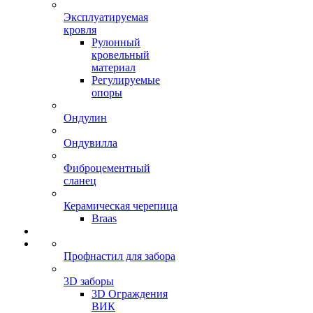
Эксплуатируемая
кровля
Рулонный
кровельный
материал
Регулируемые
опоры
Ондулин
Ондувилла
Фиброцементный
сланец
Керамическая черепица
Braas
Профнастил для забора
3D заборы
3D Ограждения
ВИК