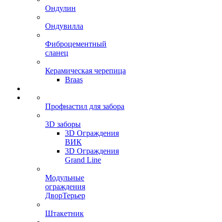
Ондулин
Ондувилла
Фиброцементный
сланец
Керамическая черепица
Braas
Профнастил для забора
3D заборы
3D Ограждения
ВИК
3D Ограждения
Grand Line
Модульные
ограждения
ДворТерьер
Штакетник