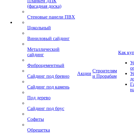
Планкен ДПК
(фасадная доска)
Стеновые панели ПВХ
Цокольный
Виниловый сайдинг
Металлический
Как ку
сайдинг
У
Фиброцементный
о
Строителям
Акции
У
Сайдинг под бревно
и Прорабам
д
Г
Сайдинг под камень
н
Под дерево
Сайдинг под брус
Софиты
Обрешетка