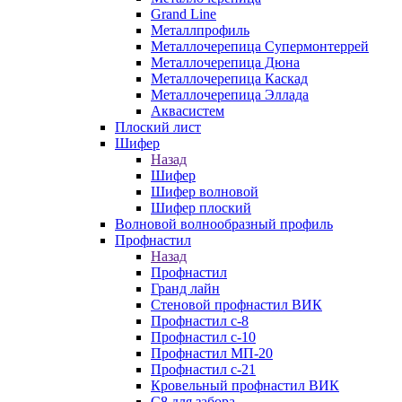
Grand Line
Металлпрофиль
Металлочерепица Супермонтеррей
Металлочерепица Дюна
Металлочерепица Каскад
Металлочерепица Эллада
Аквасистем
Плоский лист
Шифер
Назад
Шифер
Шифер волновой
Шифер плоский
Волновой волнообразный профиль
Профнастил
Назад
Профнастил
Гранд лайн
Стеновой профнастил ВИК
Профнастил с-8
Профнастил с-10
Профнастил МП-20
Профнастил с-21
Кровельный профнастил ВИК
С8 для забора