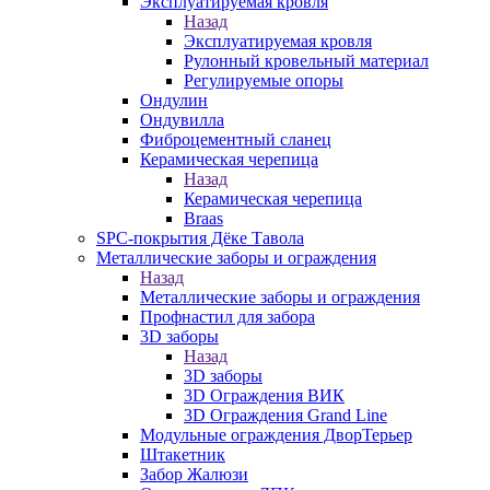
Эксплуатируемая кровля
Назад
Эксплуатируемая кровля
Рулонный кровельный материал
Регулируемые опоры
Ондулин
Ондувилла
Фиброцементный сланец
Керамическая черепица
Назад
Керамическая черепица
Braas
SPC-покрытия Дёке Тавола
Металлические заборы и ограждения
Назад
Металлические заборы и ограждения
Профнастил для забора
3D заборы
Назад
3D заборы
3D Ограждения ВИК
3D Ограждения Grand Line
Модульные ограждения ДворТерьер
Штакетник
Забор Жалюзи