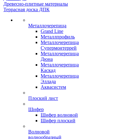
Древесно-плитные материалы
Террасная доска ДПК
Металлочерепица
Grand Line
Металлпрофиль
Металлочерепица
Супермонтеррей
Металлочерепица
Дюна
Металлочерепица
Каскад
Металлочерепица
Эллада
Аквасистем
Плоский лист
Шифер
Шифер волновой
Шифер плоский
Волновой
волнообразный