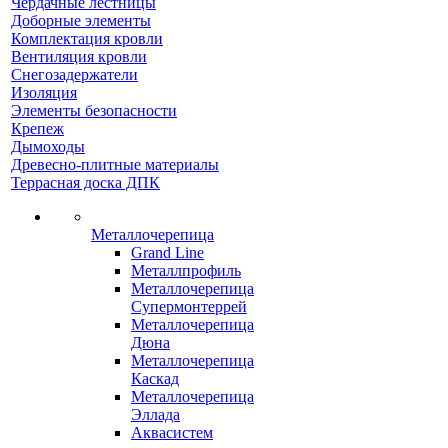
Чердачные лестницы
Доборные элементы
Комплектация кровли
Вентиляция кровли
Снегозадержатели
Изоляция
Элементы безопасности
Крепеж
Дымоходы
Древесно-плитные материалы
Террасная доска ДПК
Металлочерепица
Grand Line
Металлпрофиль
Металлочерепица
Супермонтеррей
Металлочерепица
Дюна
Металлочерепица
Каскад
Металлочерепица
Эллада
Аквасистем