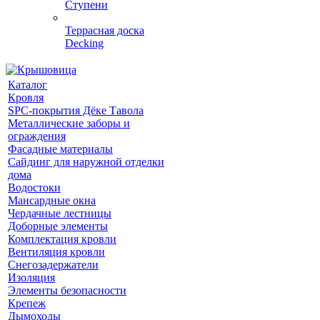
Ступени
Террасная доска
Decking
Каталог
Кровля
SPC-покрытия Дёке Тавола
Металлические заборы и
ограждения
Фасадные материалы
Сайдинг для наружной отделки
дома
Водостоки
Мансардные окна
Чердачные лестницы
Доборные элементы
Комплектация кровли
Вентиляция кровли
Снегозадержатели
Изоляция
Элементы безопасности
Крепеж
Дымоходы