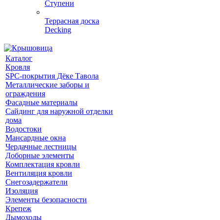
Ступени
Террасная доска
Decking
Каталог
Кровля
SPC-покрытия Дёке Тавола
Металлические заборы и
ограждения
Фасадные материалы
Сайдинг для наружной отделки
дома
Водостоки
Мансардные окна
Чердачные лестницы
Доборные элементы
Комплектация кровли
Вентиляция кровли
Снегозадержатели
Изоляция
Элементы безопасности
Крепеж
Дымоходы