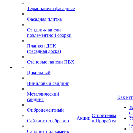
Термопанели фасадные
Фасадная плитка
Сэндвич-панели
поэлементной сборки
Планкен ДПК
(фасадная доска)
Стеновые панели ПВХ
Цокольный
Виниловый сайдинг
Металлический
Как ку
сайдинг
У
Фиброцементный
о
Строителям
Акции
У
Сайдинг под бревно
и Прорабам
д
Г
Сайдинг под камень