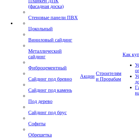
Планкен ДПК
(фасадная доска)
Стеновые панели ПВХ
Цокольный
Виниловый сайдинг
Металлический
Как ку
сайдинг
У
Фиброцементный
о
Строителям
Акции
У
Сайдинг под бревно
и Прорабам
д
Г
Сайдинг под камень
н
Под дерево
Сайдинг под брус
Софиты
Обрешетка