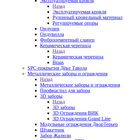
Эксплуатируемая кровля
Назад
Эксплуатируемая кровля
Рулонный кровельный материал
Регулируемые опоры
Ондулин
Ондувилла
Фиброцементный сланец
Керамическая черепица
Назад
Керамическая черепица
Braas
SPC-покрытия Дёке Тавола
Металлические заборы и ограждения
Назад
Металлические заборы и ограждения
Профнастил для забора
3D заборы
Назад
3D заборы
3D Ограждения ВИК
3D Ограждения Grand Line
Модульные ограждения ДворТерьер
Штакетник
Забор Жалюзи