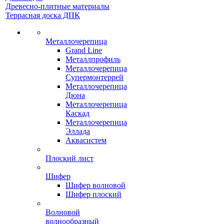
Древесно-плитные материалы
Террасная доска ДПК
Металлочерепица
Grand Line
Металлпрофиль
Металлочерепица
Супермонтеррей
Металлочерепица
Дюна
Металлочерепица
Каскад
Металлочерепица
Эллада
Аквасистем
Плоский лист
Шифер
Шифер волновой
Шифер плоский
Волновой
волнообразный