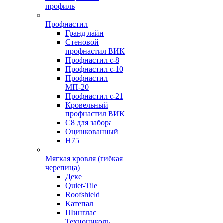
профиль
Профнастил
Гранд лайн
Стеновой
профнастил ВИК
Профнастил с-8
Профнастил с-10
Профнастил
МП-20
Профнастил с-21
Кровельный
профнастил ВИК
С8 для забора
Оцинкованный
Н75
Мягкая кровля (гибкая
черепица)
Деке
Quiet-Tile
Roofshield
Катепал
Шинглас
Технониколь