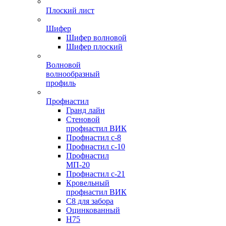
Плоский лист
Шифер
Шифер волновой
Шифер плоский
Волновой
волнообразный
профиль
Профнастил
Гранд лайн
Стеновой
профнастил ВИК
Профнастил с-8
Профнастил с-10
Профнастил
МП-20
Профнастил с-21
Кровельный
профнастил ВИК
С8 для забора
Оцинкованный
Н75