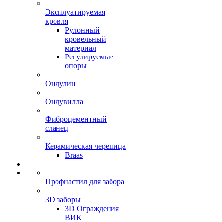
Эксплуатируемая
кровля
Рулонный
кровельный
материал
Регулируемые
опоры
Ондулин
Ондувилла
Фиброцементный
сланец
Керамическая черепица
Braas
Профнастил для забора
3D заборы
3D Ограждения
ВИК