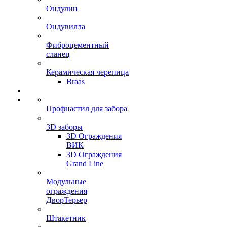
Ондулин
Ондувилла
Фиброцементный
сланец
Керамическая черепица
Braas
Профнастил для забора
3D заборы
3D Ограждения
ВИК
3D Ограждения
Grand Line
Модульные
ограждения
ДворТерьер
Штакетник