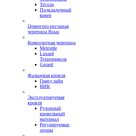
Тегола
Подкладочный
ковер
Цементно-песчаная
черепица Braas
Композитная черепица
Metrotile
Luxard
Технониколь
Gerard
Фальцевая кровля
Гранд лайн
ВИК
Эксплуатируемая
кровля
Рулонный
кровельный
материал
Регулируемые
опоры