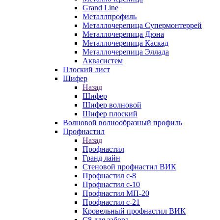
Grand Line
Металлпрофиль
Металлочерепица Супермонтеррей
Металлочерепица Дюна
Металлочерепица Каскад
Металлочерепица Эллада
Аквасистем
Плоский лист
Шифер
Назад
Шифер
Шифер волновой
Шифер плоский
Волновой волнообразный профиль
Профнастил
Назад
Профнастил
Гранд лайн
Стеновой профнастил ВИК
Профнастил с-8
Профнастил с-10
Профнастил МП-20
Профнастил с-21
Кровельный профнастил ВИК
С8 для забора