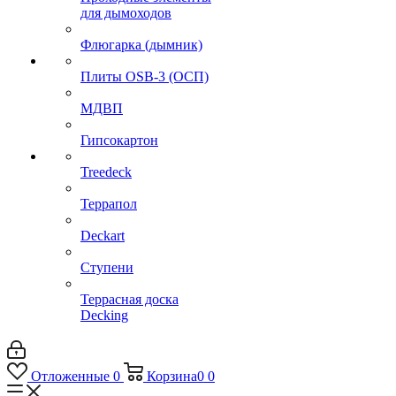
для дымоходов
Флюгарка (дымник)
Плиты OSB-3 (ОСП)
МДВП
Гипсокартон
Treedeck
Террапол
Deckart
Ступени
Террасная доска
Decking
Отложенные
0
Корзина
0
0