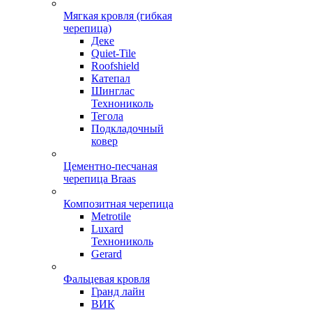
Мягкая кровля (гибкая
черепица)
Деке
Quiet-Tile
Roofshield
Катепал
Шинглас
Технониколь
Тегола
Подкладочный
ковер
Цементно-песчаная
черепица Braas
Композитная черепица
Metrotile
Luxard
Технониколь
Gerard
Фальцевая кровля
Гранд лайн
ВИК