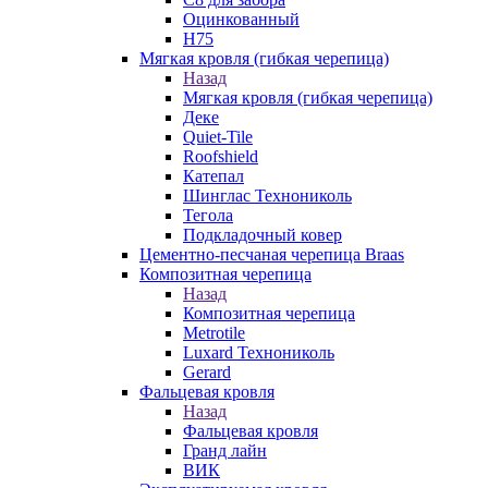
Оцинкованный
Н75
Мягкая кровля (гибкая черепица)
Назад
Мягкая кровля (гибкая черепица)
Деке
Quiet-Tile
Roofshield
Катепал
Шинглас Технониколь
Тегола
Подкладочный ковер
Цементно-песчаная черепица Braas
Композитная черепица
Назад
Композитная черепица
Metrotile
Luxard Технониколь
Gerard
Фальцевая кровля
Назад
Фальцевая кровля
Гранд лайн
ВИК