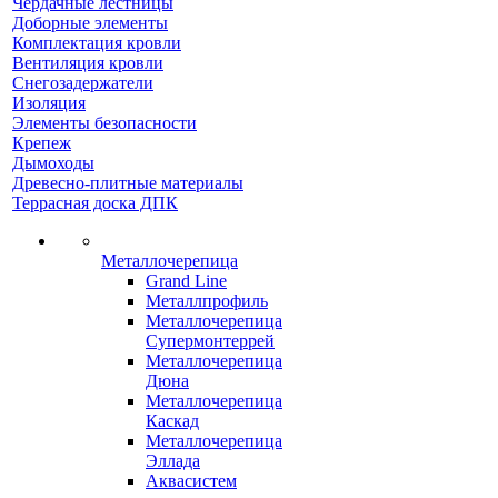
Чердачные лестницы
Доборные элементы
Комплектация кровли
Вентиляция кровли
Снегозадержатели
Изоляция
Элементы безопасности
Крепеж
Дымоходы
Древесно-плитные материалы
Террасная доска ДПК
Металлочерепица
Grand Line
Металлпрофиль
Металлочерепица
Супермонтеррей
Металлочерепица
Дюна
Металлочерепица
Каскад
Металлочерепица
Эллада
Аквасистем