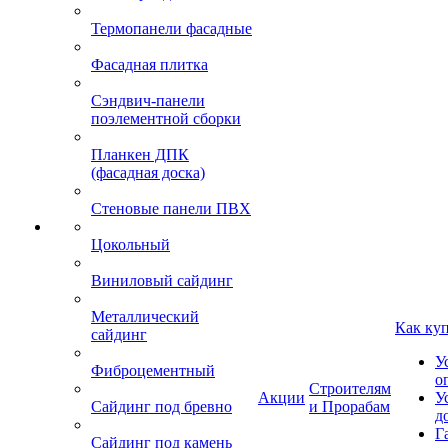
Термопанели фасадные
Фасадная плитка
Сэндвич-панели
поэлементной сборки
Планкен ДПК
(фасадная доска)
Стеновые панели ПВХ
Цокольный
Виниловый сайдинг
Металлический
Как ку
сайдинг
У
Фиброцементный
о
Строителям
Акции
У
Сайдинг под бревно
и Прорабам
д
Г
Сайдинг под камень