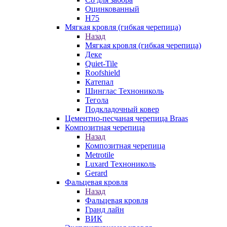
Оцинкованный
Н75
Мягкая кровля (гибкая черепица)
Назад
Мягкая кровля (гибкая черепица)
Деке
Quiet-Tile
Roofshield
Катепал
Шинглас Технониколь
Тегола
Подкладочный ковер
Цементно-песчаная черепица Braas
Композитная черепица
Назад
Композитная черепица
Metrotile
Luxard Технониколь
Gerard
Фальцевая кровля
Назад
Фальцевая кровля
Гранд лайн
ВИК