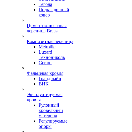
Тегола
Подкладочный
ковер
Цементно-песчаная
черепица Braas
Композитная черепица
Metrotile
Luxard
Технониколь
Gerard
Фальцевая кровля
Гранд лайн
ВИК
Эксплуатируемая
кровля
Рулонный
кровельный
материал
Регулируемые
опоры