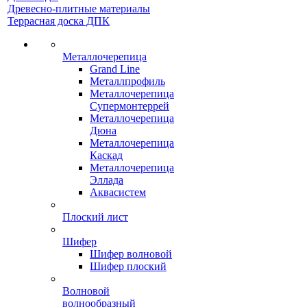
Древесно-плитные материалы
Террасная доска ДПК
Металлочерепица
Grand Line
Металлпрофиль
Металлочерепица
Супермонтеррей
Металлочерепица
Дюна
Металлочерепица
Каскад
Металлочерепица
Эллада
Аквасистем
Плоский лист
Шифер
Шифер волновой
Шифер плоский
Волновой
волнообразный