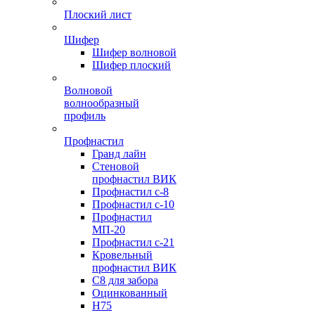
Плоский лист
Шифер
Шифер волновой
Шифер плоский
Волновой
волнообразный
профиль
Профнастил
Гранд лайн
Стеновой
профнастил ВИК
Профнастил с-8
Профнастил с-10
Профнастил
МП-20
Профнастил с-21
Кровельный
профнастил ВИК
С8 для забора
Оцинкованный
Н75