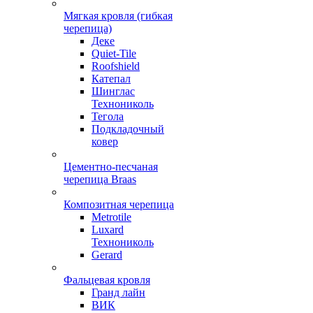
Мягкая кровля (гибкая
черепица)
Деке
Quiet-Tile
Roofshield
Катепал
Шинглас
Технониколь
Тегола
Подкладочный
ковер
Цементно-песчаная
черепица Braas
Композитная черепица
Metrotile
Luxard
Технониколь
Gerard
Фальцевая кровля
Гранд лайн
ВИК