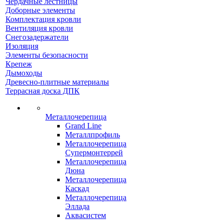
Чердачные лестницы
Доборные элементы
Комплектация кровли
Вентиляция кровли
Снегозадержатели
Изоляция
Элементы безопасности
Крепеж
Дымоходы
Древесно-плитные материалы
Террасная доска ДПК
Металлочерепица
Grand Line
Металлпрофиль
Металлочерепица
Супермонтеррей
Металлочерепица
Дюна
Металлочерепица
Каскад
Металлочерепица
Эллада
Аквасистем