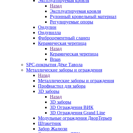
Эксплуатируемая кровля
Назад
Эксплуатируемая кровля
Рулонный кровельный материал
Регулируемые опоры
Ондулин
Ондувилла
Фиброцементный сланец
Керамическая черепица
Назад
Керамическая черепица
Braas
SPC-покрытия Дёке Тавола
Металлические заборы и ограждения
Назад
Металлические заборы и ограждения
Профнастил для забора
3D заборы
Назад
3D заборы
3D Ограждения ВИК
3D Ограждения Grand Line
Модульные ограждения ДворТерьер
Штакетник
Забор Жалюзи