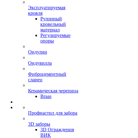
Эксплуатируемая
кровля
Рулонный
кровельный
материал
Регулируемые
опоры
Ондулин
Ондувилла
Фиброцементный
сланец
Керамическая черепица
Braas
Профнастил для забора
3D заборы
3D Ограждения
ВИК