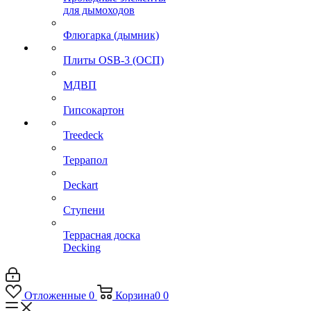
для дымоходов
Флюгарка (дымник)
Плиты OSB-3 (ОСП)
МДВП
Гипсокартон
Treedeck
Террапол
Deckart
Ступени
Террасная доска
Decking
Отложенные
0
Корзина
0
0