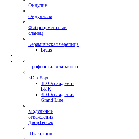
Ондулин
Ондувилла
Фиброцементный
сланец
Керамическая черепица
Braas
Профнастил для забора
3D заборы
3D Ограждения
ВИК
3D Ограждения
Grand Line
Модульные
ограждения
ДворТерьер
Штакетник