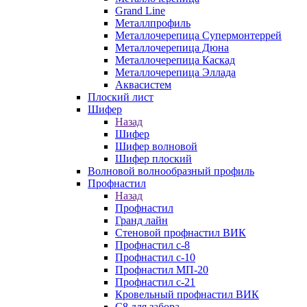
Grand Line
Металлпрофиль
Металлочерепица Супермонтеррей
Металлочерепица Дюна
Металлочерепица Каскад
Металлочерепица Эллада
Аквасистем
Плоский лист
Шифер
Назад
Шифер
Шифер волновой
Шифер плоский
Волновой волнообразный профиль
Профнастил
Назад
Профнастил
Гранд лайн
Стеновой профнастил ВИК
Профнастил с-8
Профнастил с-10
Профнастил МП-20
Профнастил с-21
Кровельный профнастил ВИК
С8 для забора