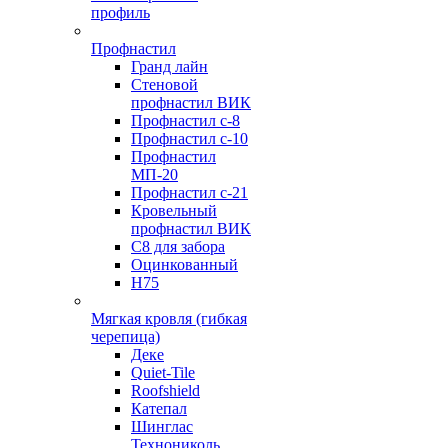
профиль
Профнастил
Гранд лайн
Стеновой
профнастил ВИК
Профнастил с-8
Профнастил с-10
Профнастил
МП-20
Профнастил с-21
Кровельный
профнастил ВИК
С8 для забора
Оцинкованный
Н75
Мягкая кровля (гибкая
черепица)
Деке
Quiet-Tile
Roofshield
Катепал
Шинглас
Технониколь