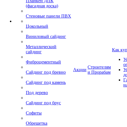
Планкен ДПК
(фасадная доска)
Стеновые панели ПВХ
Цокольный
Виниловый сайдинг
Металлический
Как ку
сайдинг
У
Фиброцементный
о
Строителям
Акции
У
Сайдинг под бревно
и Прорабам
д
Г
Сайдинг под камень
н
Под дерево
Сайдинг под брус
Софиты
Обрешетка