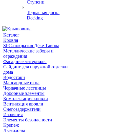
Ступени
Террасная доска
Decking
Каталог
Кровля
SPC-покрытия Дёке Тавола
Металлические заборы и
ограждения
Фасадные материалы
Сайдинг для наружной отделки
дома
Водостоки
Мансардные окна
Чердачные лестницы
Доборные элементы
Комплектация кровли
Вентиляция кровли
Снегозадержатели
Изоляция
Элементы безопасности
Крепеж
Дымоходы