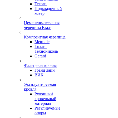
Тегола
Подкладочный
ковер
Цементно-песчаная
черепица Braas
Композитная черепица
Metrotile
Luxard
Технониколь
Gerard
Фальцевая кровля
Гранд лайн
ВИК
Эксплуатируемая
кровля
Рулонный
кровельный
материал
Регулируемые
опоры