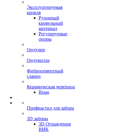
Эксплуатируемая
кровля
Рулонный
кровельный
материал
Регулируемые
опоры
Ондулин
Ондувилла
Фиброцементный
сланец
Керамическая черепица
Braas
Профнастил для забора
3D заборы
3D Ограждения
ВИК