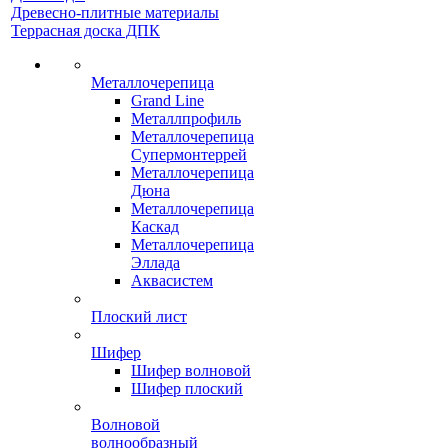
Древесно-плитные материалы
Террасная доска ДПК
Металлочерепица
Grand Line
Металлпрофиль
Металлочерепица
Супермонтеррей
Металлочерепица
Дюна
Металлочерепица
Каскад
Металлочерепица
Эллада
Аквасистем
Плоский лист
Шифер
Шифер волновой
Шифер плоский
Волновой
волнообразный