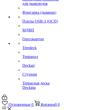
для дымоходов
Флюгарка (дымник)
Плиты OSB-3 (ОСП)
МДВП
Гипсокартон
Treedeck
Террапол
Deckart
Ступени
Террасная доска
Decking
Отложенные
0
Корзина
0
0