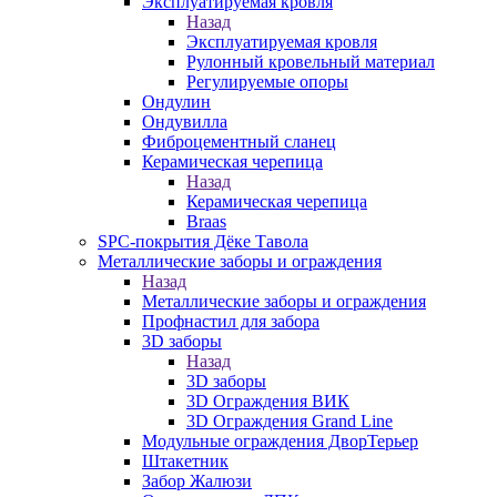
Эксплуатируемая кровля
Назад
Эксплуатируемая кровля
Рулонный кровельный материал
Регулируемые опоры
Ондулин
Ондувилла
Фиброцементный сланец
Керамическая черепица
Назад
Керамическая черепица
Braas
SPC-покрытия Дёке Тавола
Металлические заборы и ограждения
Назад
Металлические заборы и ограждения
Профнастил для забора
3D заборы
Назад
3D заборы
3D Ограждения ВИК
3D Ограждения Grand Line
Модульные ограждения ДворТерьер
Штакетник
Забор Жалюзи