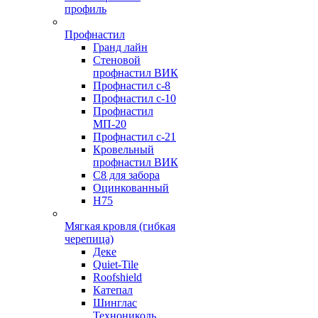
профиль
Профнастил
Гранд лайн
Стеновой
профнастил ВИК
Профнастил с-8
Профнастил с-10
Профнастил
МП-20
Профнастил с-21
Кровельный
профнастил ВИК
С8 для забора
Оцинкованный
Н75
Мягкая кровля (гибкая
черепица)
Деке
Quiet-Tile
Roofshield
Катепал
Шинглас
Технониколь