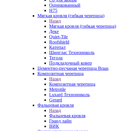
Оцинкованный
Н75
Мягкая кровля (гибкая черепица)
Назад
Мягкая кровля (гибкая черепица)
Деке
Quiet-Tile
Roofshield
Катепал
Шинглас Технониколь
Тегола
Подкладочный ковер
Цементно-песчаная черепица Braas
Композитная черепица
Назад
Композитная черепица
Metrotile
Luxard Технониколь
Gerard
Фальцевая кровля
Назад
Фальцевая кровля
Гранд лайн
ВИК