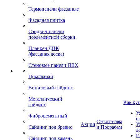
Термопанели фасадные
Фасадная плитка
Сэндвич-панели
поэлементной сборки
Планкен ДПК
(фасадная доска)
Стеновые панели ПВХ
Цокольный
Виниловый сайдинг
Металлический
Как ку
сайдинг
У
Фиброцементный
о
Строителям
Акции
У
Сайдинг под бревно
и Прорабам
д
Г
Сайдинг под камень