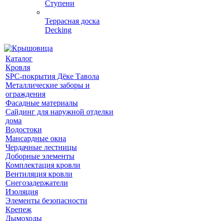
Ступени
Террасная доска
Decking
Каталог
Кровля
SPC-покрытия Дёке Тавола
Металлические заборы и
ограждения
Фасадные материалы
Сайдинг для наружной отделки
дома
Водостоки
Мансардные окна
Чердачные лестницы
Доборные элементы
Комплектация кровли
Вентиляция кровли
Снегозадержатели
Изоляция
Элементы безопасности
Крепеж
Дымоходы