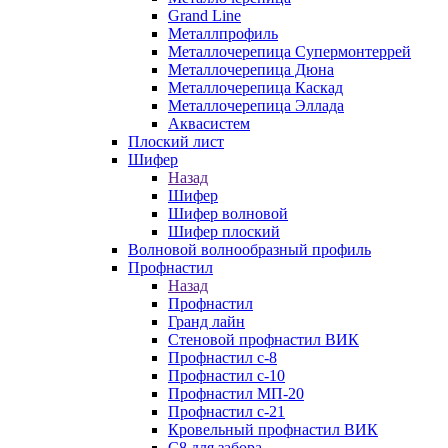
Grand Line
Металлпрофиль
Металлочерепица Супермонтеррей
Металлочерепица Дюна
Металлочерепица Каскад
Металлочерепица Эллада
Аквасистем
Плоский лист
Шифер
Назад
Шифер
Шифер волновой
Шифер плоский
Волновой волнообразный профиль
Профнастил
Назад
Профнастил
Гранд лайн
Стеновой профнастил ВИК
Профнастил с-8
Профнастил с-10
Профнастил МП-20
Профнастил с-21
Кровельный профнастил ВИК
С8 для забора