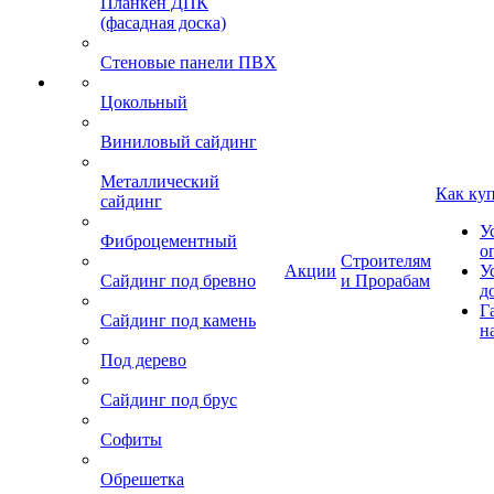
Планкен ДПК
(фасадная доска)
Стеновые панели ПВХ
Цокольный
Виниловый сайдинг
Металлический
Как ку
сайдинг
У
Фиброцементный
о
Строителям
Акции
У
Сайдинг под бревно
и Прорабам
д
Г
Сайдинг под камень
н
Под дерево
Сайдинг под брус
Софиты
Обрешетка