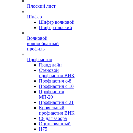
Плоский лист
Шифер
Шифер волновой
Шифер плоский
Волновой
волнообразный
профиль
Профнастил
Гранд лайн
Стеновой
профнастил ВИК
Профнастил с-8
Профнастил с-10
Профнастил
МП-20
Профнастил с-21
Кровельный
профнастил ВИК
С8 для забора
Оцинкованный
Н75