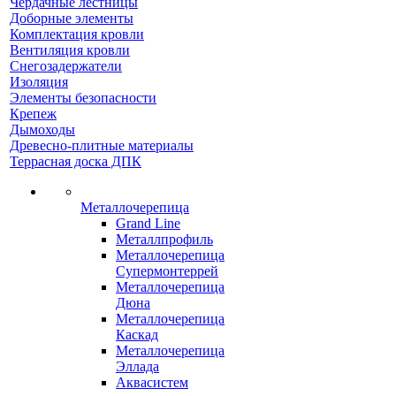
Чердачные лестницы
Доборные элементы
Комплектация кровли
Вентиляция кровли
Снегозадержатели
Изоляция
Элементы безопасности
Крепеж
Дымоходы
Древесно-плитные материалы
Террасная доска ДПК
Металлочерепица
Grand Line
Металлпрофиль
Металлочерепица
Супермонтеррей
Металлочерепица
Дюна
Металлочерепица
Каскад
Металлочерепица
Эллада
Аквасистем