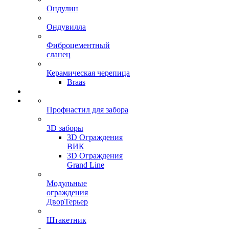
Ондулин
Ондувилла
Фиброцементный
сланец
Керамическая черепица
Braas
Профнастил для забора
3D заборы
3D Ограждения
ВИК
3D Ограждения
Grand Line
Модульные
ограждения
ДворТерьер
Штакетник