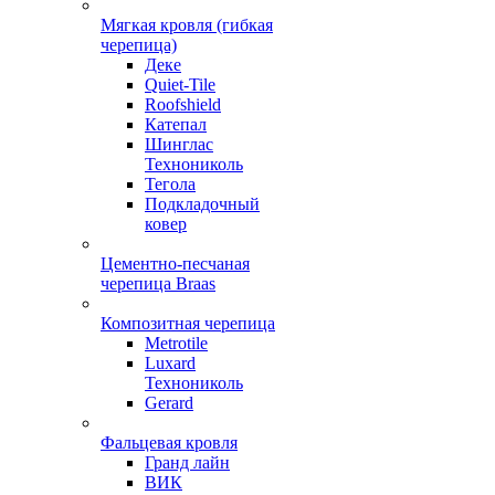
Мягкая кровля (гибкая
черепица)
Деке
Quiet-Tile
Roofshield
Катепал
Шинглас
Технониколь
Тегола
Подкладочный
ковер
Цементно-песчаная
черепица Braas
Композитная черепица
Metrotile
Luxard
Технониколь
Gerard
Фальцевая кровля
Гранд лайн
ВИК