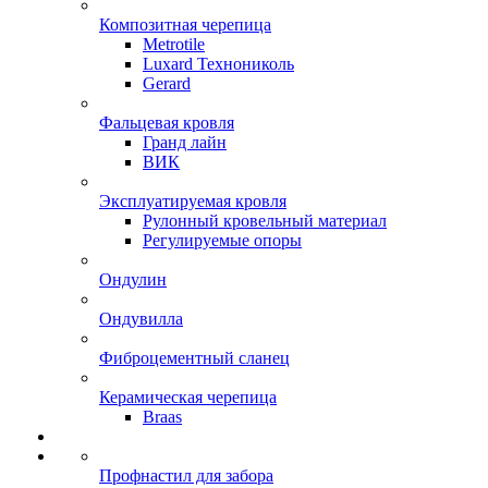
Композитная черепица
Metrotile
Luxard Технониколь
Gerard
Фальцевая кровля
Гранд лайн
ВИК
Эксплуатируемая кровля
Рулонный кровельный материал
Регулируемые опоры
Ондулин
Ондувилла
Фиброцементный сланец
Керамическая черепица
Braas
Профнастил для забора