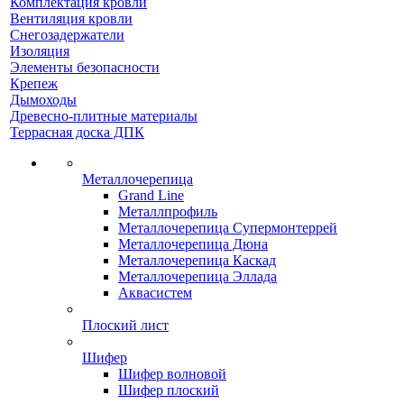
Комплектация кровли
Вентиляция кровли
Снегозадержатели
Изоляция
Элементы безопасности
Крепеж
Дымоходы
Древесно-плитные материалы
Террасная доска ДПК
Металлочерепица
Grand Line
Металлпрофиль
Металлочерепица Супермонтеррей
Металлочерепица Дюна
Металлочерепица Каскад
Металлочерепица Эллада
Аквасистем
Плоский лист
Шифер
Шифер волновой
Шифер плоский