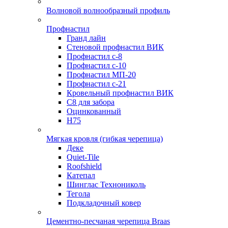
Волновой волнообразный профиль
Профнастил
Гранд лайн
Стеновой профнастил ВИК
Профнастил с-8
Профнастил с-10
Профнастил МП-20
Профнастил с-21
Кровельный профнастил ВИК
С8 для забора
Оцинкованный
Н75
Мягкая кровля (гибкая черепица)
Деке
Quiet-Tile
Roofshield
Катепал
Шинглас Технониколь
Тегола
Подкладочный ковер
Цементно-песчаная черепица Braas