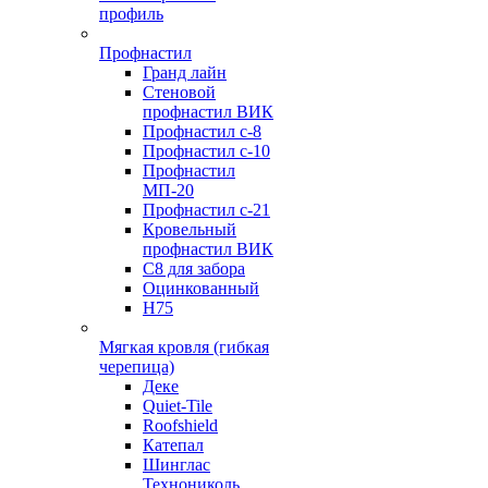
профиль
Профнастил
Гранд лайн
Стеновой
профнастил ВИК
Профнастил с-8
Профнастил с-10
Профнастил
МП-20
Профнастил с-21
Кровельный
профнастил ВИК
С8 для забора
Оцинкованный
Н75
Мягкая кровля (гибкая
черепица)
Деке
Quiet-Tile
Roofshield
Катепал
Шинглас
Технониколь