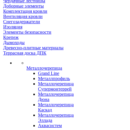
Чердачные лестницы
Доборные элементы
Комплектация кровли
Вентиляция кровли
Снегозадержатели
Изоляция
Элементы безопасности
Крепеж
Дымоходы
Древесно-плитные материалы
Террасная доска ДПК
Металлочерепица
Grand Line
Металлпрофиль
Металлочерепица
Супермонтеррей
Металлочерепица
Дюна
Металлочерепица
Каскад
Металлочерепица
Эллада
Аквасистем