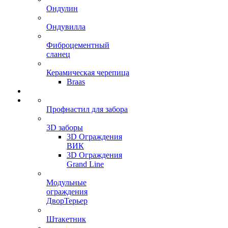
Ондулин
Ондувилла
Фиброцементный
сланец
Керамическая черепица
Braas
Профнастил для забора
3D заборы
3D Ограждения
ВИК
3D Ограждения
Grand Line
Модульные
ограждения
ДворТерьер
Штакетник