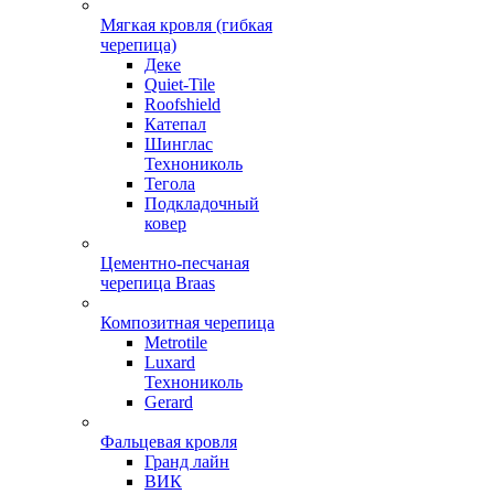
Мягкая кровля (гибкая
черепица)
Деке
Quiet-Tile
Roofshield
Катепал
Шинглас
Технониколь
Тегола
Подкладочный
ковер
Цементно-песчаная
черепица Braas
Композитная черепица
Metrotile
Luxard
Технониколь
Gerard
Фальцевая кровля
Гранд лайн
ВИК