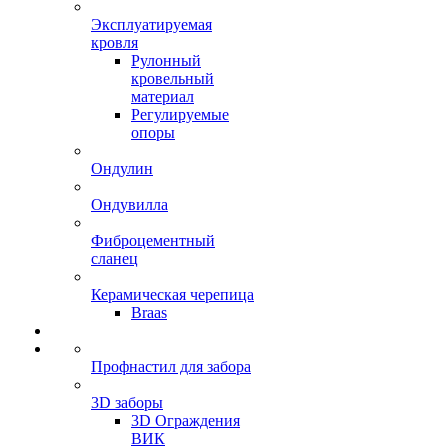
Эксплуатируемая
кровля
Рулонный
кровельный
материал
Регулируемые
опоры
Ондулин
Ондувилла
Фиброцементный
сланец
Керамическая черепица
Braas
Профнастил для забора
3D заборы
3D Ограждения
ВИК