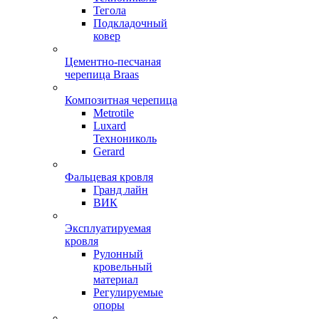
Тегола
Подкладочный
ковер
Цементно-песчаная
черепица Braas
Композитная черепица
Metrotile
Luxard
Технониколь
Gerard
Фальцевая кровля
Гранд лайн
ВИК
Эксплуатируемая
кровля
Рулонный
кровельный
материал
Регулируемые
опоры