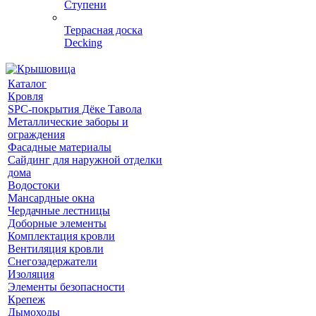
Ступени
Террасная доска
Decking
Каталог
Кровля
SPC-покрытия Дёке Тавола
Металлические заборы и
ограждения
Фасадные материалы
Сайдинг для наружной отделки
дома
Водостоки
Мансардные окна
Чердачные лестницы
Доборные элементы
Комплектация кровли
Вентиляция кровли
Снегозадержатели
Изоляция
Элементы безопасности
Крепеж
Дымоходы