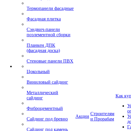
Термопанели фасадные
Фасадная плитка
Сэндвич-панели
поэлементной сборки
Планкен ДПК
(фасадная доска)
Стеновые панели ПВХ
Цокольный
Виниловый сайдинг
Металлический
Как ку
сайдинг
У
Фиброцементный
о
Строителям
Акции
У
Сайдинг под бревно
и Прорабам
д
Г
Сайдинг под камень