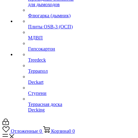
для дымоходов
Флюгарка (дымник)
Плиты OSB-3 (ОСП)
МДВП
Гипсокартон
Treedeck
Террапол
Deckart
Ступени
Террасная доска
Decking
Отложенные
0
Корзина
0
0