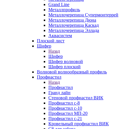
Grand Line
Металлпрофиль
Металлочерепица Супермонтеррей
Металлочерепица Дюна
Металлочерепица Каскад
Металлочерепица Эллада
Аквасистем
Плоский лист
Шифер
Назад
Шифер
Шифер волновой
Шифер плоский
Волновой волнообразный профиль
Профнастил
Назад
Профнастил
Гранд лайн
Стеновой профнастил ВИК
Профнастил с-8
Профнастил с-10
Профнастил МП-20
Профнастил с-21
Кровельный профнастил ВИК
С8 для забора