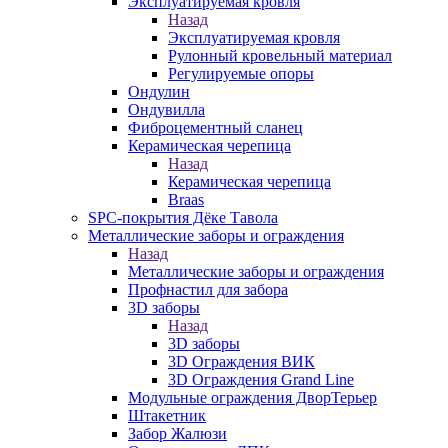
Эксплуатируемая кровля
Назад
Эксплуатируемая кровля
Рулонный кровельный материал
Регулируемые опоры
Ондулин
Ондувилла
Фиброцементный сланец
Керамическая черепица
Назад
Керамическая черепица
Braas
SPC-покрытия Дёке Тавола
Металлические заборы и ограждения
Назад
Металлические заборы и ограждения
Профнастил для забора
3D заборы
Назад
3D заборы
3D Ограждения ВИК
3D Ограждения Grand Line
Модульные ограждения ДворТерьер
Штакетник
Забор Жалюзи