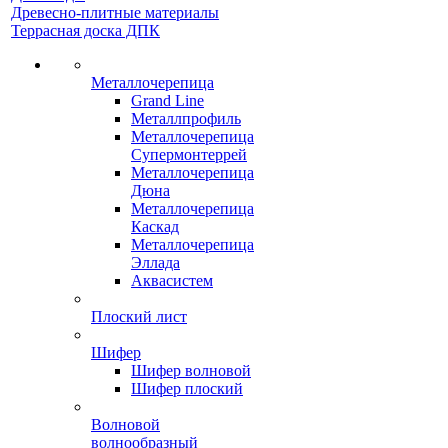
Древесно-плитные материалы
Террасная доска ДПК
Металлочерепица
Grand Line
Металлпрофиль
Металлочерепица
Супермонтеррей
Металлочерепица
Дюна
Металлочерепица
Каскад
Металлочерепица
Эллада
Аквасистем
Плоский лист
Шифер
Шифер волновой
Шифер плоский
Волновой
волнообразный