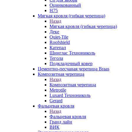
Оцинкованный
Н75
Мягкая кровля (гибкая черепица)
Назад
Мягкая кровля (гибкая черепица)
Деке
Quiet-Tile
Roofshield
Катепал
Шинглас Технониколь
Тегола
Подкладочный ковер
Цементно-песчаная черепица Braas
Композитная черепица
Назад
Композитная черепица
Metrotile
Luxard Технониколь
Gerard
Фальцевая кровля
Назад
Фальцевая кровля
Гранд лайн
ВИК