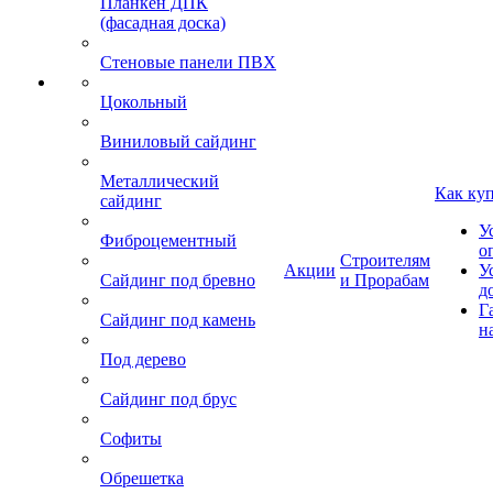
Планкен ДПК
(фасадная доска)
Стеновые панели ПВХ
Цокольный
Виниловый сайдинг
Металлический
Как ку
сайдинг
У
Фиброцементный
о
Строителям
Акции
У
Сайдинг под бревно
и Прорабам
д
Г
Сайдинг под камень
н
Под дерево
Сайдинг под брус
Софиты
Обрешетка