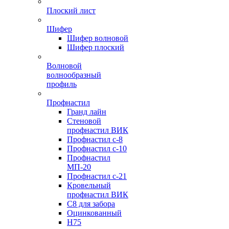
Плоский лист
Шифер
Шифер волновой
Шифер плоский
Волновой
волнообразный
профиль
Профнастил
Гранд лайн
Стеновой
профнастил ВИК
Профнастил с-8
Профнастил с-10
Профнастил
МП-20
Профнастил с-21
Кровельный
профнастил ВИК
С8 для забора
Оцинкованный
Н75