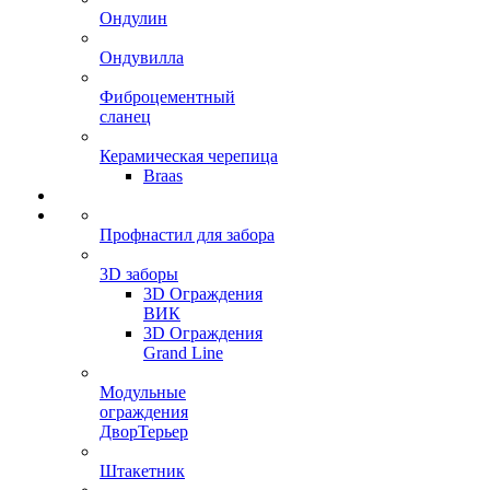
Ондулин
Ондувилла
Фиброцементный
сланец
Керамическая черепица
Braas
Профнастил для забора
3D заборы
3D Ограждения
ВИК
3D Ограждения
Grand Line
Модульные
ограждения
ДворТерьер
Штакетник