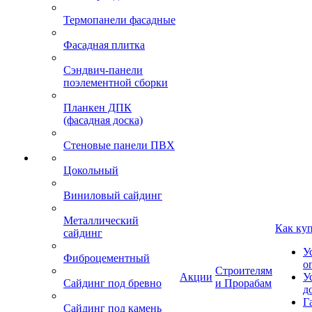
Термопанели фасадные
Фасадная плитка
Сэндвич-панели
поэлементной сборки
Планкен ДПК
(фасадная доска)
Стеновые панели ПВХ
Цокольный
Виниловый сайдинг
Металлический
Как ку
сайдинг
У
Фиброцементный
о
Строителям
Акции
У
Сайдинг под бревно
и Прорабам
д
Г
Сайдинг под камень