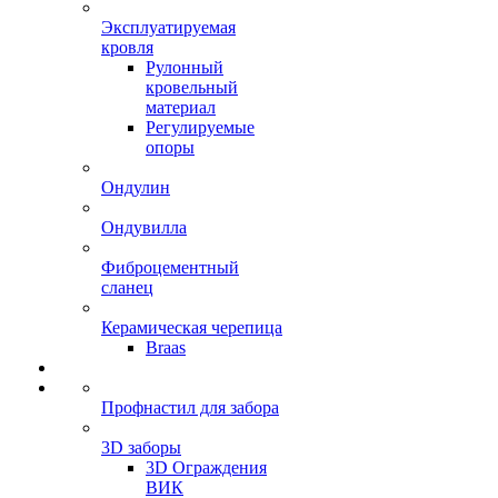
Эксплуатируемая
кровля
Рулонный
кровельный
материал
Регулируемые
опоры
Ондулин
Ондувилла
Фиброцементный
сланец
Керамическая черепица
Braas
Профнастил для забора
3D заборы
3D Ограждения
ВИК