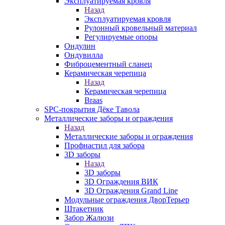
Эксплуатируемая кровля
Назад
Эксплуатируемая кровля
Рулонный кровельный материал
Регулируемые опоры
Ондулин
Ондувилла
Фиброцементный сланец
Керамическая черепица
Назад
Керамическая черепица
Braas
SPC-покрытия Дёке Тавола
Металлические заборы и ограждения
Назад
Металлические заборы и ограждения
Профнастил для забора
3D заборы
Назад
3D заборы
3D Ограждения ВИК
3D Ограждения Grand Line
Модульные ограждения ДворТерьер
Штакетник
Забор Жалюзи