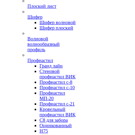
Плоский лист
Шифер
Шифер волновой
Шифер плоский
Волновой
волнообразный
профиль
Профнастил
Гранд лайн
Стеновой
профнастил ВИК
Профнастил с-8
Профнастил с-10
Профнастил
МП-20
Профнастил с-21
Кровельный
профнастил ВИК
С8 для забора
Оцинкованный
Н75