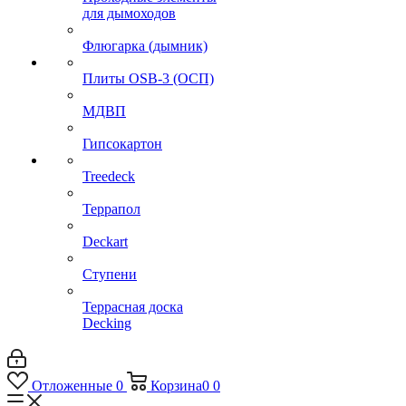
для дымоходов
Флюгарка (дымник)
Плиты OSB-3 (ОСП)
МДВП
Гипсокартон
Treedeck
Террапол
Deckart
Ступени
Террасная доска
Decking
Отложенные
0
Корзина
0
0