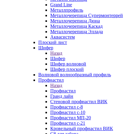
Grand Line
Металлпрофиль
Металлочерепица Супермонтеррей
Металлочерепица Дюна
Металлочерепица Каскад
Металлочерепица Эллада
Аквасистем
Плоский лист
Шифер
Назад
Шифер
Шифер волновой
Шифер плоский
Волновой волнообразный профиль
Профнастил
Назад
Профнастил
Гранд лайн
Стеновой профнастил ВИК
Профнастил с-8
Профнастил с-10
Профнастил МП-20
Профнастил с-21
Кровельный профнастил ВИК
С8 для забора