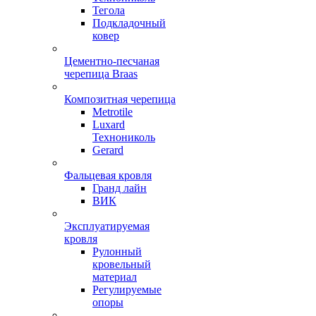
Тегола
Подкладочный
ковер
Цементно-песчаная
черепица Braas
Композитная черепица
Metrotile
Luxard
Технониколь
Gerard
Фальцевая кровля
Гранд лайн
ВИК
Эксплуатируемая
кровля
Рулонный
кровельный
материал
Регулируемые
опоры