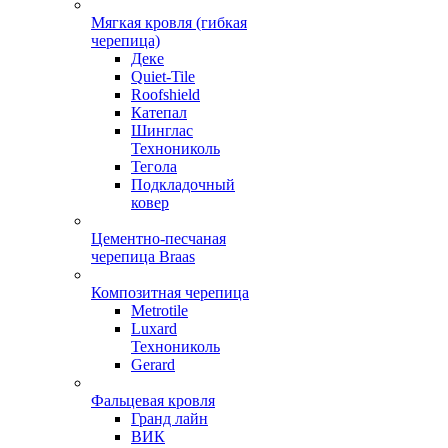
Мягкая кровля (гибкая
черепица)
Деке
Quiet-Tile
Roofshield
Катепал
Шинглас
Технониколь
Тегола
Подкладочный
ковер
Цементно-песчаная
черепица Braas
Композитная черепица
Metrotile
Luxard
Технониколь
Gerard
Фальцевая кровля
Гранд лайн
ВИК