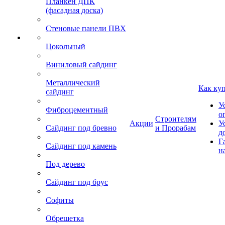
Планкен ДПК
(фасадная доска)
Стеновые панели ПВХ
Цокольный
Виниловый сайдинг
Металлический
Как ку
сайдинг
У
Фиброцементный
о
Строителям
Акции
У
Сайдинг под бревно
и Прорабам
д
Г
Сайдинг под камень
н
Под дерево
Сайдинг под брус
Софиты
Обрешетка