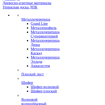
Древесно-плитные материалы
Террасная доска ДПК
Металлочерепица
Grand Line
Металлпрофиль
Металлочерепица
Супермонтеррей
Металлочерепица
Дюна
Металлочерепица
Каскад
Металлочерепица
Эллада
Аквасистем
Плоский лист
Шифер
Шифер волновой
Шифер плоский
Волновой
волнообразный