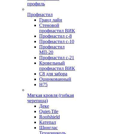
профиль
Профнастил
Гранд лайн
Стеновой
профнастил ВИК
Профнастил с-8
Профнастил с-10
Профнастил
МП-20
Профнастил с-21
Кровельный
профнастил ВИК
С8 для забора
Оцинкованный
Н75
Мягкая кровля (гибкая
черепица)
Деке
Quiet-Tile
Roofshield
Катепал
Шинглас
Технониколь