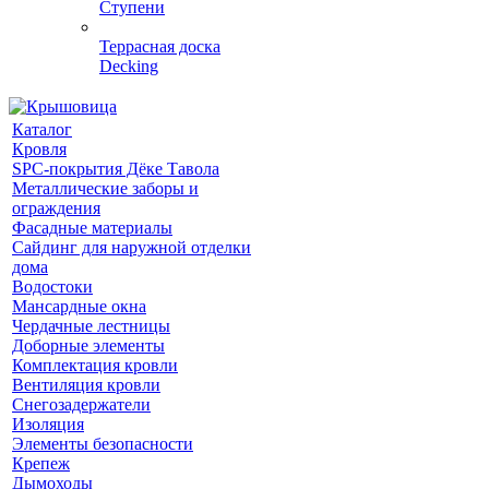
Ступени
Террасная доска
Decking
Каталог
Кровля
SPC-покрытия Дёке Тавола
Металлические заборы и
ограждения
Фасадные материалы
Сайдинг для наружной отделки
дома
Водостоки
Мансардные окна
Чердачные лестницы
Доборные элементы
Комплектация кровли
Вентиляция кровли
Снегозадержатели
Изоляция
Элементы безопасности
Крепеж
Дымоходы