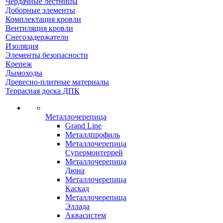
Чердачные лестницы
Доборные элементы
Комплектация кровли
Вентиляция кровли
Снегозадержатели
Изоляция
Элементы безопасности
Крепеж
Дымоходы
Древесно-плитные материалы
Террасная доска ДПК
Металлочерепица
Grand Line
Металлпрофиль
Металлочерепица
Супермонтеррей
Металлочерепица
Дюна
Металлочерепица
Каскад
Металлочерепица
Эллада
Аквасистем