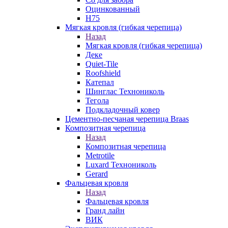
Оцинкованный
Н75
Мягкая кровля (гибкая черепица)
Назад
Мягкая кровля (гибкая черепица)
Деке
Quiet-Tile
Roofshield
Катепал
Шинглас Технониколь
Тегола
Подкладочный ковер
Цементно-песчаная черепица Braas
Композитная черепица
Назад
Композитная черепица
Metrotile
Luxard Технониколь
Gerard
Фальцевая кровля
Назад
Фальцевая кровля
Гранд лайн
ВИК