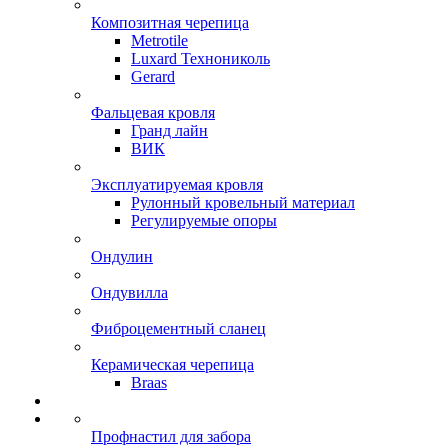
Композитная черепица
Metrotile
Luxard Технониколь
Gerard
Фальцевая кровля
Гранд лайн
ВИК
Эксплуатируемая кровля
Рулонный кровельный материал
Регулируемые опоры
Ондулин
Ондувилла
Фиброцементный сланец
Керамическая черепица
Braas
Профнастил для забора