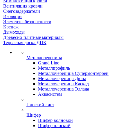
Комплектация кровли
Вентиляция кровли
Снегозадержатели
Изоляция
Элементы безопасности
Крепеж
Дымоходы
Древесно-плитные материалы
Террасная доска ДПК
Металлочерепица
Grand Line
Металлпрофиль
Металлочерепица Супермонтеррей
Металлочерепица Дюна
Металлочерепица Каскад
Металлочерепица Эллада
Аквасистем
Плоский лист
Шифер
Шифер волновой
Шифер плоский