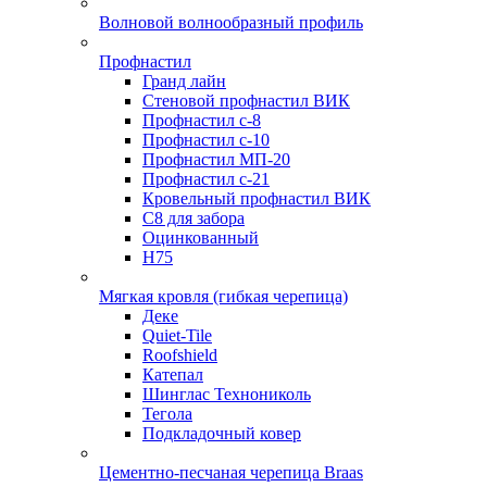
Волновой волнообразный профиль
Профнастил
Гранд лайн
Стеновой профнастил ВИК
Профнастил с-8
Профнастил с-10
Профнастил МП-20
Профнастил с-21
Кровельный профнастил ВИК
С8 для забора
Оцинкованный
Н75
Мягкая кровля (гибкая черепица)
Деке
Quiet-Tile
Roofshield
Катепал
Шинглас Технониколь
Тегола
Подкладочный ковер
Цементно-песчаная черепица Braas